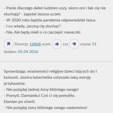
- Panie dlaczego dałeś ludziom uszy, skoro oni i tak cię nie
słuchają? - zapytał Jezusa uczeń.
- W 2020 roku będzie pandemia odpowiedział Jezus.
- I co wtedy, zaczną cię słuchać?
- Nie. Ale będą mieli o co zaczepić maseczki.
Dowcip:
16868
oceń:
czy
ocena:
31
dodano:
05.04.2026
Sprawdzając wiadomości religijne dzieci idących do I
komunii, siostra katechetka usłyszała taką wersję
przykazania:
- Nie pożądaj żadnej żony bliźniego swego!
- Pomyśl, Damianku! Coś ci się pomyliło.
Damian po chwili.
- Nie pożądaj żony bliźniego swego nadaremno!