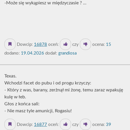
-Może się wykąpiesz w międzyczasie ? ...
Dowcip:
16878
oceń:
czy
ocena:
15
dodano:
19.04.2026
dodał:
grandiosa
Texas.
Wchodzi facet do pubu i od progu krzyczy:
- Który z was, barany, zerżnął mi żonę, temu zaraz wpakuję
kulę w łeb.
Głos z końca sali:
- Nie masz tyle amunicji, Rogasiu!
Dowcip:
16877
oceń:
czy
ocena:
39