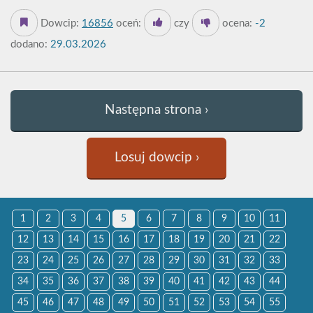
Dowcip:
16856
oceń:
czy
ocena:
-2
dodano:
29.03.2026
Następna strona ›
Losuj dowcip ›
1
2
3
4
5
6
7
8
9
10
11
12
13
14
15
16
17
18
19
20
21
22
23
24
25
26
27
28
29
30
31
32
33
34
35
36
37
38
39
40
41
42
43
44
45
46
47
48
49
50
51
52
53
54
55