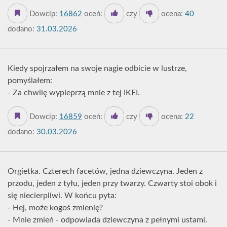
Dowcip:
16862
oceń:
czy
ocena:
40
dodano:
31.03.2026
Kiedy spojrzałem na swoje nagie odbicie w lustrze,
pomyślałem:
- Za chwilę wypieprzą mnie z tej IKEI.
Dowcip:
16859
oceń:
czy
ocena:
22
dodano:
30.03.2026
Orgietka. Czterech facetów, jedna dziewczyna. Jeden z
przodu, jeden z tyłu, jeden przy twarzy. Czwarty stoi obok i
się niecierpliwi. W końcu pyta:
- Hej, może kogoś zmienię?
- Mnie zmień - odpowiada dziewczyna z pełnymi ustami.