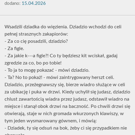
dodano:
15.04.2026
Wsadzili dziadka do więzienia. Dziadzio wchodzi do celi
pełnej strasznych zakapiorów:
- Za co cię posadzili, dziadzio?
- Za figle.
- Za jakie k---a figle?! Co ty będziesz kit wciskał, gadaj
zgredzie za co, bo po tobie!
- To ja to mogę pokazać - mówi dziadzio.
- Ta? No to pokaż! - mówi zaintrygowany herszt celi.
Dziadzio, przeżegnawszy się, bierze wiadro służące w celi
za ubikację i puka w drzwi. Kiedy uchylił się judasz, dziadzio
chlust zawartością wiadra przez judasz, odstawił wiadro na
miejsce i stanął obok drzwi na baczność. Po chwili drzwi się
otwierają, staje w nich gromada wkurzonych klawiszy, w
tym jeden wysmarowany gównem, i mówią:
- Dziadek, ty się odsuń na bok, żeby ci się przypadkiem nie