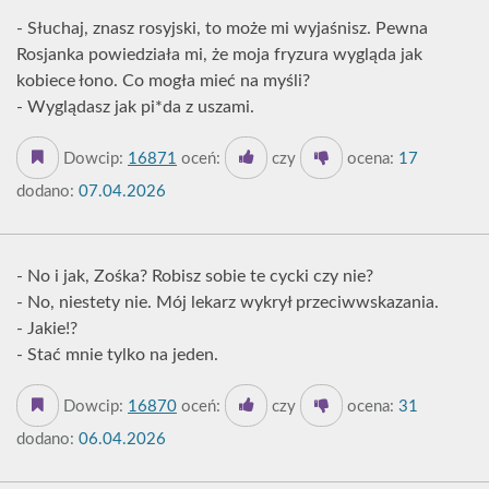
- Słuchaj, znasz rosyjski, to może mi wyjaśnisz. Pewna
Rosjanka powiedziała mi, że moja fryzura wygląda jak
kobiece łono. Co mogła mieć na myśli?
- Wyglądasz jak pi*da z uszami.
Dowcip:
16871
oceń:
czy
ocena:
17
dodano:
07.04.2026
- No i jak, Zośka? Robisz sobie te cycki czy nie?
- No, niestety nie. Mój lekarz wykrył przeciwwskazania.
- Jakie!?
- Stać mnie tylko na jeden.
Dowcip:
16870
oceń:
czy
ocena:
31
dodano:
06.04.2026