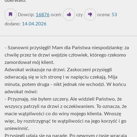
oberwało.
Dowcip:
16876
oceń:
czy
ocena:
53
dodano:
14.04.2026
- Szanowni przysięgli! Mam dla Państwa niespodziankę: za
chwilę przez te drzwi wejdzie człowiek, którego rzekomo
zamordował mój klient.
Adwokat wskazuje na drzwi. Zaskoczeni przysięgli
odwracają się w ich stronę i w napięciu czekają. Mija
minuta, potem druga - nikt jednak nie wchodzi. W końcu
adwokat mówi:
- Przyznaję, nie byłem szczery. Ale widzieli Państwo, że
wszyscy patrzyli na drzwi z oczekiwaniem. To oznacza, że
macie wątpliwości co do winy mojego klienta. Wnoszę
więc, by rozstrzygnąć te wątpliwości na jego korzyść i go
uniewinnić.
Przysięgli udają się na naradę. Po pewnym czasie wracają