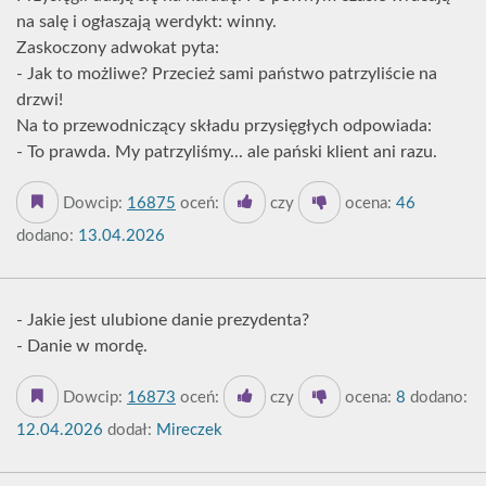
na salę i ogłaszają werdykt: winny.
Zaskoczony adwokat pyta:
- Jak to możliwe? Przecież sami państwo patrzyliście na
drzwi!
Na to przewodniczący składu przysięgłych odpowiada:
- To prawda. My patrzyliśmy... ale pański klient ani razu.
Dowcip:
16875
oceń:
czy
ocena:
46
dodano:
13.04.2026
- Jakie jest ulubione danie prezydenta?
- Danie w mordę.
Dowcip:
16873
oceń:
czy
ocena:
8
dodano:
12.04.2026
dodał:
Mireczek