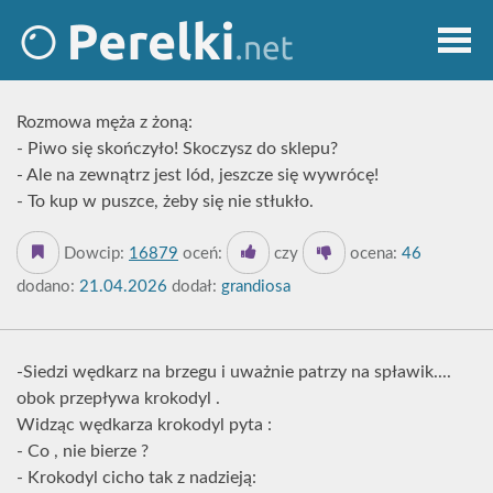
Rozmowa męża z żoną:
- Piwo się skończyło! Skoczysz do sklepu?
- Ale na zewnątrz jest lód, jeszcze się wywrócę!
- To kup w puszce, żeby się nie stłukło.
Dowcip:
16879
oceń:
czy
ocena:
46
dodano:
21.04.2026
dodał:
grandiosa
-Siedzi wędkarz na brzegu i uważnie patrzy na spławik....
obok przepływa krokodyl .
Widząc wędkarza krokodyl pyta :
- Co , nie bierze ?
- Krokodyl cicho tak z nadzieją: