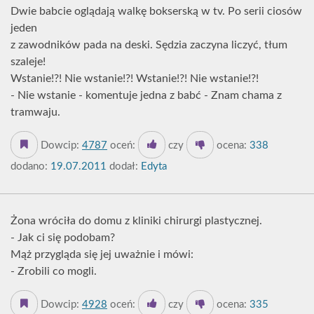
Dwie babcie oglądają walkę bokserską w tv. Po serii ciosów
jeden
z zawodników pada na deski. Sędzia zaczyna liczyć, tłum
szaleje!
Wstanie!?! Nie wstanie!?! Wstanie!?! Nie wstanie!?!
- Nie wstanie - komentuje jedna z babć - Znam chama z
tramwaju.
Dowcip:
4787
oceń:
czy
ocena:
338
dodano:
19.07.2011
dodał:
Edyta
Żona wróciła do domu z kliniki chirurgi plastycznej.
- Jak ci się podobam?
Mąż przygląda się jej uważnie i mówi:
- Zrobili co mogli.
Dowcip:
4928
oceń:
czy
ocena:
335