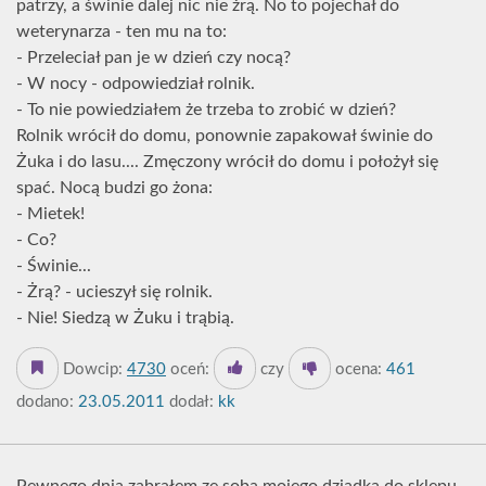
patrzy, a świnie dalej nic nie żrą. No to pojechał do
weterynarza - ten mu na to:
- Przeleciał pan je w dzień czy nocą?
- W nocy - odpowiedział rolnik.
- To nie powiedziałem że trzeba to zrobić w dzień?
Rolnik wrócił do domu, ponownie zapakował świnie do
Żuka i do lasu.... Zmęczony wrócił do domu i położył się
spać. Nocą budzi go żona:
- Mietek!
- Co?
- Świnie...
- Żrą? - ucieszył się rolnik.
- Nie! Siedzą w Żuku i trąbią.
Dowcip:
4730
oceń:
czy
ocena:
461
dodano:
23.05.2011
dodał:
kk