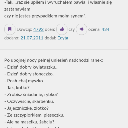
-Tak....raz sie upilem i wyruchałem pawia, i wlasnie się
zastanawiam
czy nie jestes przypadkiem moim synem".
Dowcip:
4792
oceń:
czy
ocena:
434
dodano:
21.07.2011
dodał:
Edyta
Po upojnej nocy pełnej uniesień nadchodzi ranek:
- Dzień dobry kwiatuszku...
- Dzień dobry słoneczko.
- Posłuchaj myszko...
- Tak, kotku?
- Zrobisz śniadanie, rybko?
- Oczywiście, skarbeńku.
- Jajeczniczke, złotko?
- Ze szczypiorkiem, pieseczku.
- Ale na masełku, żabciu?