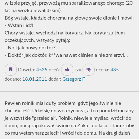
w izbie przyjęć, przywożą mu sparaliżowanego chorego (20
lat na wózku inwalidzkim).
Bóg wstaje, kładzie choremu na głowę swoje dłonie i mówi:
- Wstań i idź!
Chory wstaje, wychodzi na korytarz. Na korytarzu tłum
oczekujących, wszyscy pytają:
- No i jak nowy doktor?
- Doktór jak doktór, k**wa nawet ciśnienia nie zmierzył...
Dowcip:
4535
oceń:
czy
ocena:
485
dodano:
18.01.2011
dodał:
Grzegorz F.
Pewien rolnik miał duży problem, gdyż jego świnie nie
chciały jeść. Udał się do weterynarza, a ten poradził mu aby
je wszystkie "przeleciał". Rolnik, niewiele myślac, wrócił do
domu, nocą zapakował świnie na Żuka i do lasu... Tam zrobił
co mu weterynarz zalecił i wrócił do domu. Na drugi dzień