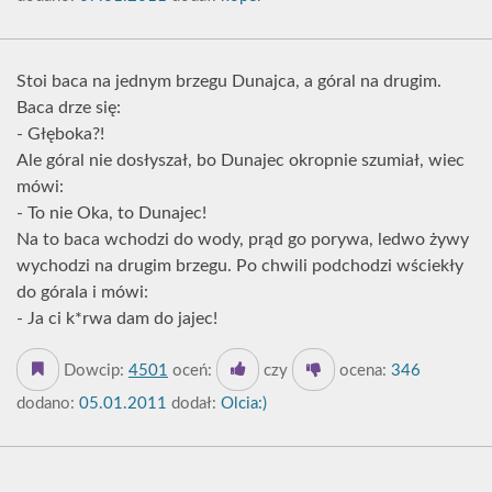
Stoi baca na jednym brzegu Dunajca, a góral na drugim.
Baca drze się:
- Głęboka?!
Ale góral nie dosłyszał, bo Dunajec okropnie szumiał, wiec
mówi:
- To nie Oka, to Dunajec!
Na to baca wchodzi do wody, prąd go porywa, ledwo żywy
wychodzi na drugim brzegu. Po chwili podchodzi wściekły
do górala i mówi:
- Ja ci k*rwa dam do jajec!
Dowcip:
4501
oceń:
czy
ocena:
346
dodano:
05.01.2011
dodał:
Olcia:)