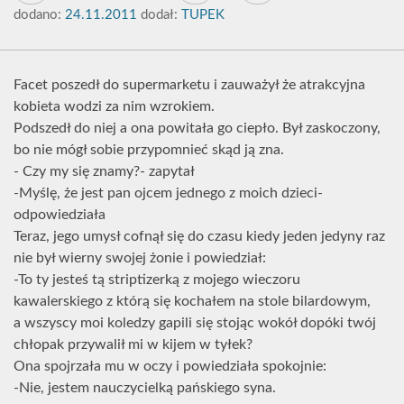
dodano:
24.11.2011
dodał:
TUPEK
Facet poszedł do supermarketu i zauważył że atrakcyjna
kobieta wodzi za nim wzrokiem.
Podszedł do niej a ona powitała go ciepło. Był zaskoczony,
bo nie mógł sobie przypomnieć skąd ją zna.
- Czy my się znamy?- zapytał
-Myślę, że jest pan ojcem jednego z moich dzieci-
odpowiedziała
Teraz, jego umysł cofnął się do czasu kiedy jeden jedyny raz
nie był wierny swojej żonie i powiedział:
-To ty jesteś tą striptizerką z mojego wieczoru
kawalerskiego z którą się kochałem na stole bilardowym,
a wszyscy moi koledzy gapili się stojąc wokół dopóki twój
chłopak przywalił mi w kijem w tyłek?
Ona spojrzała mu w oczy i powiedziała spokojnie:
-Nie, jestem nauczycielką pańskiego syna.