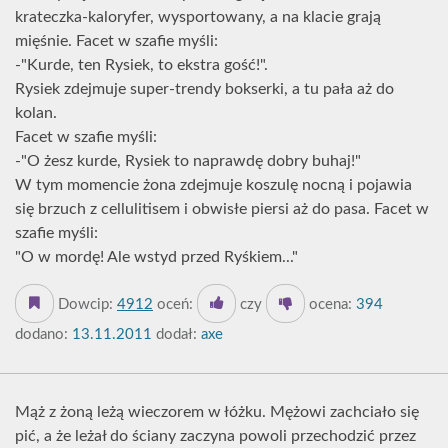
krateczka-kaloryfer, wysportowany, a na klacie grają
mięśnie. Facet w szafie myśli:
-"Kurde, ten Rysiek, to ekstra gość!".
Rysiek zdejmuje super-trendy bokserki, a tu pała aż do
kolan.
Facet w szafie myśli:
-"O żesz kurde, Rysiek to naprawdę dobry buhaj!"
W tym momencie żona zdejmuje koszulę nocną i pojawia
się brzuch z cellulitisem i obwisłe piersi aż do pasa. Facet w
szafie myśli:
"O w mordę! Ale wstyd przed Ryśkiem..."
Dowcip:
4912
oceń:
czy
ocena:
394
dodano:
13.11.2011
dodał:
axe
Mąż z żoną leżą wieczorem w łóżku. Mężowi zachciało się
pić, a że leżał do ściany zaczyna powoli przechodzić przez