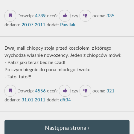
Dowcip:
4789
oceń:
czy
ocena:
335
dodano:
20.07.2011
dodał:
Pawliak
Dwaj mali chlopcy stoja przed kosciolem, z którego
wychodza wlasnie nowozency. Jeden z chlopców mówi:
- Patrz jaki teraz bedzie czad!
Po czym biegnie do pana mlodego i wola:
- Tato, tato!!!
Dowcip:
4556
oceń:
czy
ocena:
321
dodano:
31.01.2011
dodał:
dft34
Następna strona ›