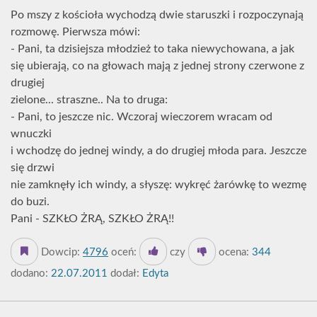
Po mszy z kościoła wychodzą dwie staruszki i rozpoczynają
rozmowę. Pierwsza mówi:
- Pani, ta dzisiejsza młodzież to taka niewychowana, a jak
się ubierają, co na głowach mają z jednej strony czerwone z
drugiej
zielone... straszne.. Na to druga:
- Pani, to jeszcze nic. Wczoraj wieczorem wracam od
wnuczki
i wchodzę do jednej windy, a do drugiej młoda para. Jeszcze
się drzwi
nie zamknęły ich windy, a słyszę: wykręć żarówkę to wezmę
do buzi.
Pani - SZKŁO ŻRĄ, SZKŁO ŻRĄ!!
Dowcip:
4796
oceń:
czy
ocena:
344
dodano:
22.07.2011
dodał:
Edyta