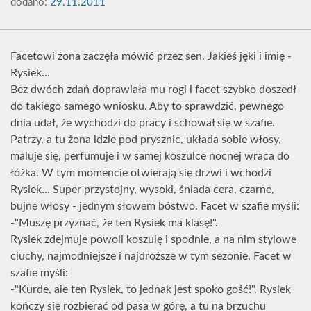
dodano:
29.11.2011
Facetowi żona zaczęła mówić przez sen. Jakieś jęki i imię -
Rysiek...
Bez dwóch zdań doprawiała mu rogi i facet szybko doszedł
do takiego samego wniosku. Aby to sprawdzić, pewnego
dnia udał, że wychodzi do pracy i schował się w szafie.
Patrzy, a tu żona idzie pod prysznic, układa sobie włosy,
maluje się, perfumuje i w samej koszulce nocnej wraca do
łóżka. W tym momencie otwierają się drzwi i wchodzi
Rysiek... Super przystojny, wysoki, śniada cera, czarne,
bujne włosy - jednym słowem bóstwo. Facet w szafie myśli:
-"Muszę przyznać, że ten Rysiek ma klasę!".
Rysiek zdejmuje powoli koszulę i spodnie, a na nim stylowe
ciuchy, najmodniejsze i najdroższe w tym sezonie. Facet w
szafie myśli:
-"Kurde, ale ten Rysiek, to jednak jest spoko gość!". Rysiek
kończy się rozbierać od pasa w górę, a tu na brzuchu