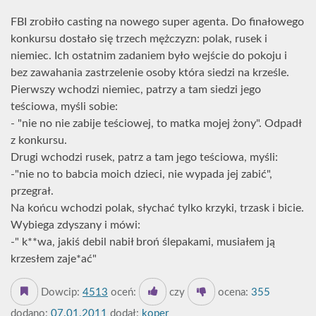
FBI zrobiło casting na nowego super agenta. Do finałowego
konkursu dostało się trzech mężczyzn: polak, rusek i
niemiec. Ich ostatnim zadaniem było wejście do pokoju i
bez zawahania zastrzelenie osoby która siedzi na krześle.
Pierwszy wchodzi niemiec, patrzy a tam siedzi jego
teściowa, myśli sobie:
- "nie no nie zabije teściowej, to matka mojej żony". Odpadł
z konkursu.
Drugi wchodzi rusek, patrz a tam jego teściowa, myśli:
-"nie no to babcia moich dzieci, nie wypada jej zabić",
przegrał.
Na końcu wchodzi polak, słychać tylko krzyki, trzask i bicie.
Wybiega zdyszany i mówi:
-" k**wa, jakiś debil nabił broń ślepakami, musiałem ją
krzesłem zaje*ać"
Dowcip:
4513
oceń:
czy
ocena:
355
dodano:
07.01.2011
dodał:
koper