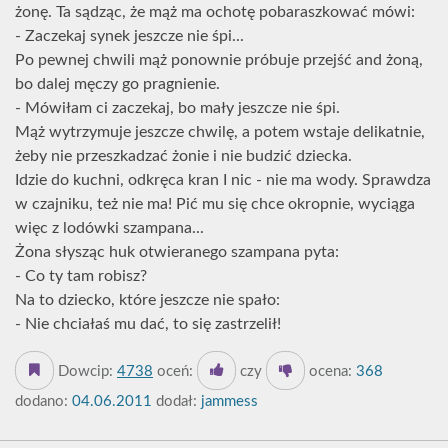
żonę. Ta sądząc, że mąż ma ochotę pobaraszkować mówi:
- Zaczekaj synek jeszcze nie śpi...
Po pewnej chwili mąż ponownie próbuje przejść and żoną,
bo dalej męczy go pragnienie.
- Mówiłam ci zaczekaj, bo mały jeszcze nie śpi.
Mąż wytrzymuje jeszcze chwilę, a potem wstaje delikatnie,
żeby nie przeszkadzać żonie i nie budzić dziecka.
Idzie do kuchni, odkręca kran I nic - nie ma wody. Sprawdza
w czajniku, też nie ma! Pić mu się chce okropnie, wyciąga
więc z lodówki szampana...
Żona słysząc huk otwieranego szampana pyta:
- Co ty tam robisz?
Na to dziecko, które jeszcze nie spało:
- Nie chciałaś mu dać, to się zastrzelił!
Dowcip:
4738
oceń:
czy
ocena:
368
dodano:
04.06.2011
dodał:
jammess