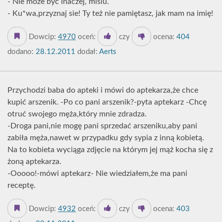
- Nie może być inaczej, misiu.
- Ku*wa,przyznaj sie! Ty też nie pamiętasz, jak mam na imię!
Dowcip:
4970
oceń:
czy
ocena:
404
dodano:
28.12.2011
dodał:
Aerts
Przychodzi baba do apteki i mówi do aptekarza,że chce
kupić arszenik. -Po co pani arszenik?-pyta aptekarz -Chcę
otruć swojego męża,który mnie zdradza.
-Droga pani,nie mogę pani sprzedać arszeniku,aby pani
zabiła męża,nawet w przypadku gdy sypia z inną kobietą.
Na to kobieta wyciąga zdjęcie na którym jej mąż kocha się z
żoną aptekarza.
-Ooooo!-mówi aptekarz- Nie wiedziałem,że ma pani
receptę.
Dowcip:
4932
oceń:
czy
ocena:
403