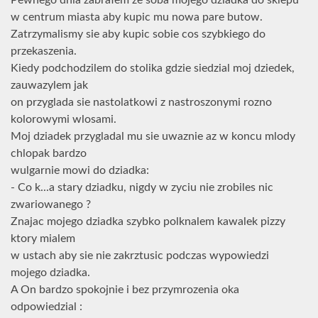
Pewnego dnia zabrałem ze soba mojego dziadka do sklepu
w centrum miasta aby kupic mu nowa pare butow.
Zatrzymalismy sie aby kupic sobie cos szybkiego do
przekaszenia.
Kiedy podchodzilem do stolika gdzie siedzial moj dziedek,
zauwazylem jak
on przyglada sie nastolatkowi z nastroszonymi rozno
kolorowymi wlosami.
Moj dziadek przygladal mu sie uwaznie az w koncu mlody
chlopak bardzo
wulgarnie mowi do dziadka:
- Co k...a stary dziadku, nigdy w zyciu nie zrobiles nic
zwariowanego ?
Znajac mojego dziadka szybko polknalem kawalek pizzy
ktory mialem
w ustach aby sie nie zakrztusic podczas wypowiedzi
mojego dziadka.
A On bardzo spokojnie i bez przymrozenia oka
odpowiedzial :