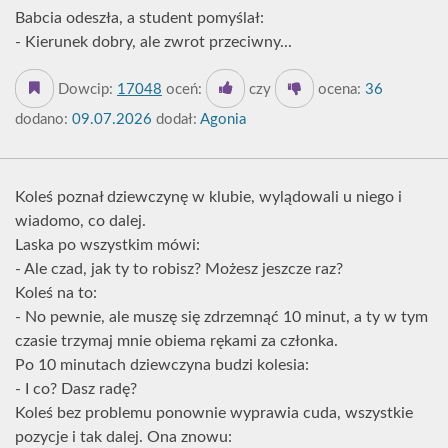
Babcia odeszła, a student pomyślał:
- Kierunek dobry, ale zwrot przeciwny...
Dowcip:
17048
oceń:
czy
ocena:
36
dodano:
09.07.2026
dodał:
Agonia
Koleś poznał dziewczynę w klubie, wylądowali u niego i
wiadomo, co dalej.
Laska po wszystkim mówi:
- Ale czad, jak ty to robisz? Możesz jeszcze raz?
Koleś na to:
- No pewnie, ale muszę się zdrzemnąć 10 minut, a ty w tym
czasie trzymaj mnie obiema rękami za członka.
Po 10 minutach dziewczyna budzi kolesia:
- I co? Dasz radę?
Koleś bez problemu ponownie wyprawia cuda, wszystkie
pozycje i tak dalej. Ona znowu: