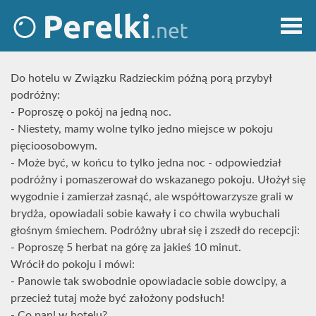
Do hotelu w Związku Radzieckim późną porą przybył
podróżny:
- Poproszę o pokój na jedną noc.
- Niestety, mamy wolne tylko jedno miejsce w pokoju
pięcioosobowym.
- Może być, w końcu to tylko jedna noc - odpowiedział
podróżny i pomaszerował do wskazanego pokoju. Ułożył się
wygodnie i zamierzał zasnąć, ale współtowarzysze grali w
brydża, opowiadali sobie kawały i co chwila wybuchali
głośnym śmiechem. Podróżny ubrał się i zszedł do recepcji:
- Poproszę 5 herbat na górę za jakieś 10 minut.
Wrócił do pokoju i mówi:
- Panowie tak swobodnie opowiadacie sobie dowcipy, a
przecież tutaj może być założony podsłuch!
- Co pan! w hotelu?