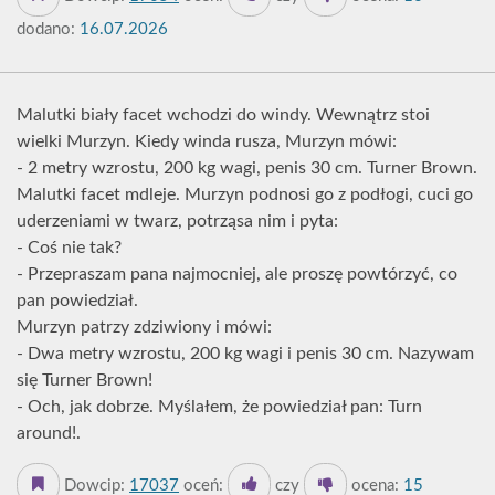
dodano:
16.07.2026
Malutki biały facet wchodzi do windy. Wewnątrz stoi
wielki Murzyn. Kiedy winda rusza, Murzyn mówi:
- 2 metry wzrostu, 200 kg wagi, penis 30 cm. Turner Brown.
Malutki facet mdleje. Murzyn podnosi go z podłogi, cuci go
uderzeniami w twarz, potrząsa nim i pyta:
- Coś nie tak?
- Przepraszam pana najmocniej, ale proszę powtórzyć, co
pan powiedział.
Murzyn patrzy zdziwiony i mówi:
- Dwa metry wzrostu, 200 kg wagi i penis 30 cm. Nazywam
się Turner Brown!
- Och, jak dobrze. Myślałem, że powiedział pan: Turn
around!.
Dowcip:
17037
oceń:
czy
ocena:
15