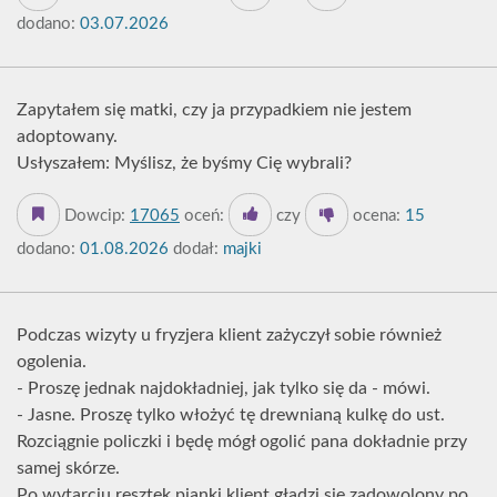
dodano:
03.07.2026
Zapytałem się matki, czy ja przypadkiem nie jestem
adoptowany.
Usłyszałem: Myślisz, że byśmy Cię wybrali?
Dowcip:
17065
oceń:
czy
ocena:
15
dodano:
01.08.2026
dodał:
majki
Podczas wizyty u fryzjera klient zażyczył sobie również
ogolenia.
- Proszę jednak najdokładniej, jak tylko się da - mówi.
- Jasne. Proszę tylko włożyć tę drewnianą kulkę do ust.
Rozciągnie policzki i będę mógł ogolić pana dokładnie przy
samej skórze.
Po wytarciu resztek pianki klient gładzi się zadowolony po