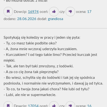
- Bo można dostać z liścia!
Dowcip:
16974
oceń:
czy
ocena:
17
dodano:
28.06.2026
dodał:
grandiosa
Spotykają się koledzy w pracy i jeden się pyta:
- Ty, co masz takie podbite oko?
- A, żona mnie wczoraj uderzyła kurczakiem.
- Kurczakiem? I od tego takie limo? Przecież kurczak jest
miękki.
- Tak, ale ten był taki zmrożony, z lodówki.
- A za co cię żona tak pieprznęła?
- Bo wiesz, schyliła się do lodówki i tak jej się spódnica
podniosła, i normalnie nie wytrzymałem, i dawaj ją od tylca.
- To co, ta twoja żona jakaś chora? Nie lubi od tyłu?
- Lubi, ale nie w supermarkecie.
Dowcip:
17054
oceń:
czy
ocena:
16