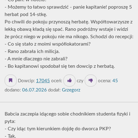
- Możemy to łatwo sprawdzić - panie kapitanie! poproszę 5
herbat pod 14-stkę.
Po chwili do pokoju przynoszą herbatę. Współtowarzysze z
lekką obawą kładą się spać. Rano podróżny wstaje i widzi
że prócz niego w pokoju nie ma nikogo. Schodzi do recepcji:
- Co się stało z moimi współlokatorami?
- Rano zabrała ich milicja.
- A mnie dlaczego nie zabrali?
- Bo kapitanowi spodobał się ten dowcip z herbatą.
Dowcip:
17045
oceń:
czy
ocena:
45
dodano:
06.07.2026
dodał:
Grzegorz
Babcia zaczepia idącego sobie chodnikiem studenta fizyki i
pyta:
- Czy idąc tym kierunkiem dojdę do dworca PKP?
- Tak.