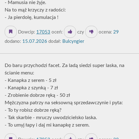
- Mamusia nie żyje.
Na to mąż krzyczy z radości:
- Ja pierdolę, kumulacja !
Dowcip:
17053
oceń:
czy
ocena:
29
dodano:
15.07.2026
dodał:
Bulcyngier
Do baru przychodzi facet. Za ladą siedzi super laska, na
ścianie menu:
- Kanapka z serem - 5 zł
- Kanapka z szynką - 7 zł
- Zrobienie dobrze ręką - 50 zł
Mężczyzna patrzy na seksowną sprzedawczynie i pyta:
- To ty robisz dobrze ręką?
- Tak skarbie - mruczy uwodzicielsko laska.
- To umyj łapy i daj mi kanapkę z serem.