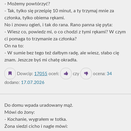
- Możemy powtórzyć?
- Tak, tylko się prześpię 10 minut, a ty trzymaj mnie za
członka, tylko obiema rękami.
No i znowu ogień, i tak do rana. Rano panna się pyta:
- Wiesz co, powiedz mi, o co chodzi z tymi rękami? W czym
ci pomaga to trzymanie za członka?
On na to:
- W sumie bez tego też dałbym radę, ale wiesz, słabo cię
znam. Jeszcze byś mi chatę okradła.
Dowcip:
17055
oceń:
czy
ocena:
34
dodano:
17.07.2026
Do domu wpada uradowany mąż.
Mówi do żony:
- Kochanie, wygrałem w totka.
Żona siedzi cicho i nagle mówi: