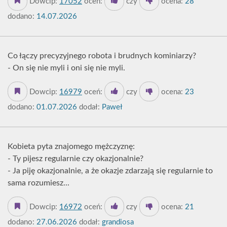
Dowcip:
17052
oceń:
czy
ocena:
28
dodano:
14.07.2026
Co łączy precyzyjnego robota i brudnych kominiarzy?
- On się nie myli i oni się nie myli.
Dowcip:
16979
oceń:
czy
ocena:
23
dodano:
01.07.2026
dodał:
Paweł
Kobieta pyta znajomego mężczyznę:
- Ty pijesz regularnie czy okazjonalnie?
- Ja piję okazjonalnie, a że okazje zdarzają się regularnie to
sama rozumiesz...
Dowcip:
16972
oceń:
czy
ocena:
21
dodano:
27.06.2026
dodał:
grandiosa