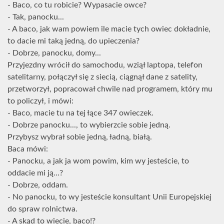
- Baco, co tu robicie? Wypasacie owce?
- Tak, panocku...
- A baco, jak wam powiem ile macie tych owiec dokładnie,
to dacie mi taką jedną, do upieczenia?
- Dobrze, panocku, domy...
Przyjezdny wrócił do samochodu, wziął laptopa, telefon
satelitarny, połączył się z siecią, ciągnął dane z satelity,
przetworzył, popracował chwile nad programem, który mu
to policzył, i mówi:
- Baco, macie tu na tej łące 347 owieczek.
- Dobrze panocku..., to wybierzcie sobie jedną.
Przybysz wybrał sobie jedną, ładną, białą.
Baca mówi:
- Panocku, a jak ja wom powim, kim wy jesteście, to
oddacie mi ją...?
- Dobrze, oddam.
- No panocku, to wy jesteście konsultant Unii Europejskiej
do spraw rolnictwa.
- A skąd to wiecie, baco!?