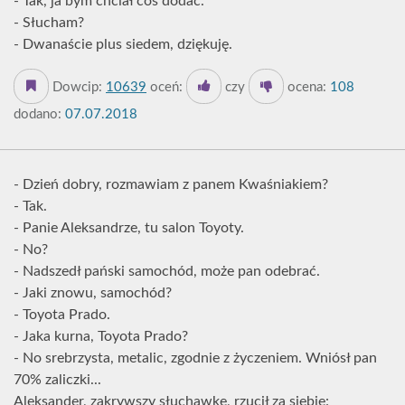
- Tak, ja bym chciał coś dodać.
- Słucham?
- Dwanaście plus siedem, dziękuję.
Dowcip:
10639
oceń:
czy
ocena:
108
dodano:
07.07.2018
- Dzień dobry, rozmawiam z panem Kwaśniakiem?
- Tak.
- Panie Aleksandrze, tu salon Toyoty.
- No?
- Nadszedł pański samochód, może pan odebrać.
- Jaki znowu, samochód?
- Toyota Prado.
- Jaka kurna, Toyota Prado?
- No srebrzysta, metalic, zgodnie z życzeniem. Wniósł pan
70% zaliczki...
Aleksander, zakrywszy słuchawkę, rzucił za siebie: