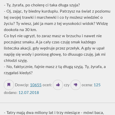
- Ty, żyrafa, po cholerę ci taka długa szyja?
- Oj, zając, ty biedny kurduplu. Patrzysz na świat z poziomu
tej swojej trawki i marchewki i co ty możesz wiedzieć o
życiu? Ty wiesz, jaki ja mam z tej wysokości widok? Widzę
dookoła na 30 km.
Co byś nie ugryzł, to zaraz masz w brzuchu i nawet nie
poczujesz smaku. A ja cały czas czuję smak każdego
listeczka akacji, gdy wędruje przez przełyk. A gdy w upał
napiję się wody i poniosę głowę, to dłuuugo czuję, jak mi
chłodzi szyję.
- No, faktycznie, fajnie masz z tą długą szyją. Ty, żyrafa, a
rzygałaś kiedyś?
Dowcip:
10655
oceń:
czy
ocena:
125
dodano:
12.07.2018
- Tatry mają dwa miliony lat i trzy miesiące - mówi baca,