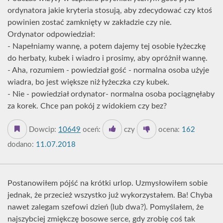
ordynatora jakie kryteria stosują, aby zdecydować czy ktoś
powinien zostać zamknięty w zakładzie czy nie.
Ordynator odpowiedział:
- Napełniamy wannę, a potem dajemy tej osobie łyżeczkę
do herbaty, kubek i wiadro i prosimy, aby opróżnił wannę.
- Aha, rozumiem - powiedział gość - normalna osoba użyje
wiadra, bo jest większe niż łyżeczka czy kubek.
- Nie - powiedział ordynator- normalna osoba pociągnęłaby
za korek. Chce pan pokój z widokiem czy bez?
Dowcip:
10649
oceń:
czy
ocena:
162
dodano:
11.07.2018
Postanowiłem pójść na krótki urlop. Uzmysłowiłem sobie
jednak, że przecież wszystko już wykorzystałem. Ba! Chyba
nawet zalegam szefowi dzień (lub dwa?). Pomyślałem, że
najszybciej zmiękczę bosowe serce, gdy zrobię coś tak