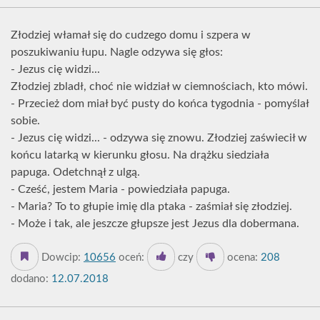
Złodziej włamał się do cudzego domu i szpera w
poszukiwaniu łupu. Nagle odzywa się głos:
- Jezus cię widzi...
Złodziej zbladł, choć nie widział w ciemnościach, kto mówi.
- Przecież dom miał być pusty do końca tygodnia - pomyślał
sobie.
- Jezus cię widzi... - odzywa się znowu. Złodziej zaświecił w
końcu latarką w kierunku głosu. Na drążku siedziała
papuga. Odetchnął z ulgą.
- Cześć, jestem Maria - powiedziała papuga.
- Maria? To to głupie imię dla ptaka - zaśmiał się złodziej.
- Może i tak, ale jeszcze głupsze jest Jezus dla dobermana.
Dowcip:
10656
oceń:
czy
ocena:
208
dodano:
12.07.2018