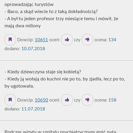
oprowadzając turystów
- Baco, a skąd wiecie to z taką dokładnością?
- A był tu jeden profesor trzy miesiące temu i mówił, że
mają dwa miliony
Dowcip:
10651
oceń:
czy
ocena:
134
dodano:
10.07.2018
- Kiedy dziewczyna staje się kobietą?
- Kiedy ją wołają do kuchni nie po to, by zjadła, lecz po to,
by ugotowała.
Dowcip:
10650
oceń:
czy
ocena:
158
dodano:
11.07.2018
Podczas wizyty w szpitalu psychiatrycznym gość pyta