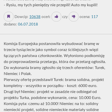
- Rysiu, my tych pieniędzy nie przepili! Auto my kupili!
Dowcip:
10638
oceń:
czy
ocena:
117
dodano:
06.07.2018
Komisja Europejska postanowiła wybudować bramę w
trzecie tysiąclecie jako symbol coraz ściślejszych więzi
łączących państwa członkowskie. Wyłoniono podkomisję
do przeprowadzenia przetargu, która ów przetarg ogłosiła.
Do wykonania bramy zgłosiło się trzech oferentów: Turek,
Niemiec i Polak.
Pierwszy ofertę przedstawił Turek: brama solidna, projekt
kompletny - wszystko w porządku - koszt: 6000 euro.
Drugi był Niemiec: projekt w zasadzie nie odbiegał od
projektu Turka, podobne wykonanie, cena: 10.000 Euro.
Komisja pyta: czemu aż 10.000! Niemiec na to: solidny
niemiecki projekt, solidne niemieckie materiały solidne