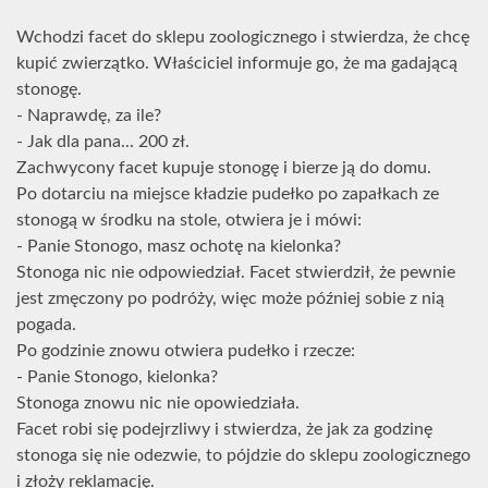
Wchodzi facet do sklepu zoologicznego i stwierdza, że chcę
kupić zwierzątko. Właściciel informuje go, że ma gadającą
stonogę.
- Naprawdę, za ile?
- Jak dla pana... 200 zł.
Zachwycony facet kupuje stonogę i bierze ją do domu.
Po dotarciu na miejsce kładzie pudełko po zapałkach ze
stonogą w środku na stole, otwiera je i mówi:
- Panie Stonogo, masz ochotę na kielonka?
Stonoga nic nie odpowiedział. Facet stwierdził, że pewnie
jest zmęczony po podróży, więc może później sobie z nią
pogada.
Po godzinie znowu otwiera pudełko i rzecze:
- Panie Stonogo, kielonka?
Stonoga znowu nic nie opowiedziała.
Facet robi się podejrzliwy i stwierdza, że jak za godzinę
stonoga się nie odezwie, to pójdzie do sklepu zoologicznego
i złoży reklamację.