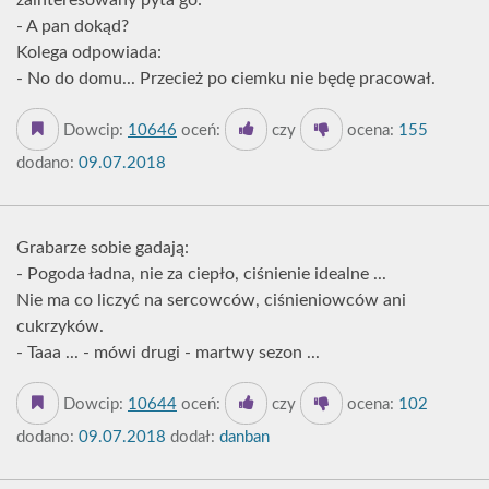
zainteresowany pyta go:
- A pan dokąd?
Kolega odpowiada:
- No do domu... Przecież po ciemku nie będę pracował.
Dowcip:
10646
oceń:
czy
ocena:
155
dodano:
09.07.2018
Grabarze sobie gadają:
- Pogoda ładna, nie za ciepło, ciśnienie idealne ...
Nie ma co liczyć na sercowców, ciśnieniowców ani
cukrzyków.
- Taaa ... - mówi drugi - martwy sezon ...
Dowcip:
10644
oceń:
czy
ocena:
102
dodano:
09.07.2018
dodał:
danban