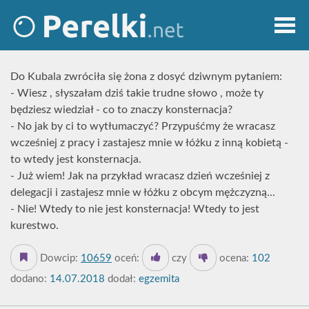
Do Kubala zwróciła się żona z dosyć dziwnym pytaniem:
- Wiesz , słyszałam dziś takie trudne słowo , może ty
będziesz wiedział - co to znaczy konsternacja?
- No jak by ci to wytłumaczyć? Przypuśćmy że wracasz
wcześniej z pracy i zastajesz mnie w łóżku z inną kobietą -
to wtedy jest konsternacja.
- Już wiem! Jak na przykład wracasz dzień wcześniej z
delegacji i zastajesz mnie w łóżku z obcym mężczyzną...
- Nie! Wtedy to nie jest konsternacja! Wtedy to jest
kurestwo.
Dowcip:
10659
oceń:
czy
ocena:
102
dodano:
14.07.2018
dodał:
egzemita