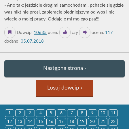
- Ano tak: jeździcie drogimi samochodami, pchacie się gdzie
was nikt nie prosi, zabieracie biedniejszym od wos i nic
wiecie o mojej pracy! Oddajcie mi mojego psa!!!
Dowcip:
10635
oceń:
czy
ocena:
117
dodano:
05.07.2018
Następna strona ›
Losuj dowcip ›
1
2
3
4
5
6
7
8
9
10
11
12
13
14
15
16
17
18
19
20
21
22