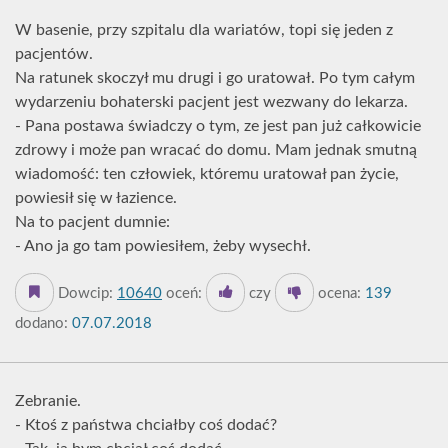
W basenie, przy szpitalu dla wariatów, topi się jeden z
pacjentów.
Na ratunek skoczył mu drugi i go uratował. Po tym całym
wydarzeniu bohaterski pacjent jest wezwany do lekarza.
- Pana postawa świadczy o tym, ze jest pan już całkowicie
zdrowy i może pan wracać do domu. Mam jednak smutną
wiadomość: ten człowiek, któremu uratował pan życie,
powiesił się w łazience.
Na to pacjent dumnie:
- Ano ja go tam powiesiłem, żeby wysechł.
Dowcip:
10640
oceń:
czy
ocena:
139
dodano:
07.07.2018
Zebranie.
- Ktoś z państwa chciałby coś dodać?