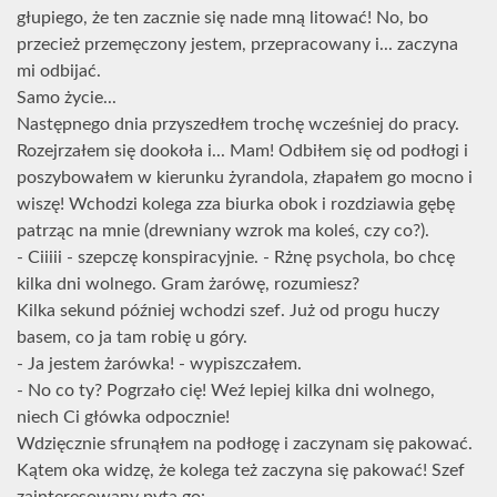
głupiego, że ten zacznie się nade mną litować! No, bo
przecież przemęczony jestem, przepracowany i... zaczyna
mi odbijać.
Samo życie...
Następnego dnia przyszedłem trochę wcześniej do pracy.
Rozejrzałem się dookoła i... Mam! Odbiłem się od podłogi i
poszybowałem w kierunku żyrandola, złapałem go mocno i
wiszę! Wchodzi kolega zza biurka obok i rozdziawia gębę
patrząc na mnie (drewniany wzrok ma koleś, czy co?).
- Ciiiii - szepczę konspiracyjnie. - Rżnę psychola, bo chcę
kilka dni wolnego. Gram żarówę, rozumiesz?
Kilka sekund później wchodzi szef. Już od progu huczy
basem, co ja tam robię u góry.
- Ja jestem żarówka! - wypiszczałem.
- No co ty? Pogrzało cię! Weź lepiej kilka dni wolnego,
niech Ci główka odpocznie!
Wdzięcznie sfrunąłem na podłogę i zaczynam się pakować.
Kątem oka widzę, że kolega też zaczyna się pakować! Szef