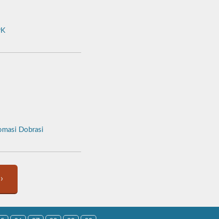
K
masi Dobrasi
›