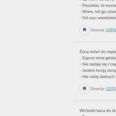
- Słyszałaś, że wyn
- Wiem, też go uży
- Od razu wiedziałem
Dowcip:
1391
Żona mówi do męża
- Zaproś mnie gdzie
- Nie zadaję się z m
- Jestem twoją żoną
- Nie robię żadnych
Dowcip:
1370
Wchodzi baca do skl