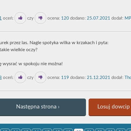
1
oceń:
czy
ocena:
120
dodano:
25.07.2021
dodał:
MP
rek przez las. Nagle spotyka wilka w krzakach i pyta:
takie wielkie oczy?
ę wysrać w spokoju nie można!
8
oceń:
czy
ocena:
119
dodano:
21.12.2021
dodał:
Tho
Następna strona ›
Losuj dowcip 