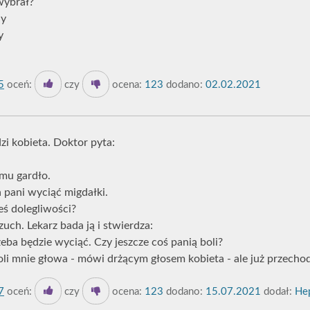
wybrał?
ny
y
5
oceń:
czy
ocena:
123
dodano:
02.02.2021
zi kobieta. Doktor pyta:
mu gardło.
a pani wyciąć migdałki.
eś dolegliwości?
uch. Lekarz bada ją i stwierdza:
zeba będzie wyciąć. Czy jeszcze coś panią boli?
oli mnie głowa - mówi drżącym głosem kobieta - ale już przechodz
7
oceń:
czy
ocena:
123
dodano:
15.07.2021
dodał:
Hep