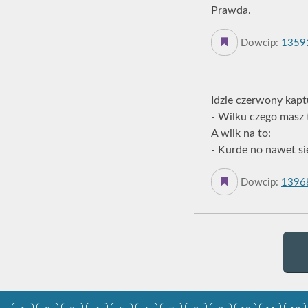
Prawda.
Dowcip:
1359
Idzie czerwony kaptu
- Wilku czego masz 
A wilk na to:
- Kurde no nawet si
Dowcip:
1396