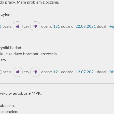
ę do pracy. Mam problem z oczami.
rzyłem.
6
oceń:
czy
ocena:
121
dodano:
22.09.2021
dodał:
Hep
yniki badań.
uje za dużo hormonu szczęścia...
szy.
0
oceń:
czy
ocena:
121
dodano:
12.07.2021
dodał:
Kri
ówku w autobusie MPK.
tobusem,
ie menelem.