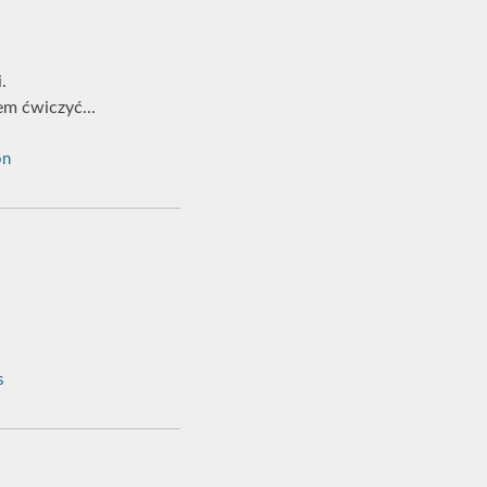
.
em ćwiczyć...
on
s