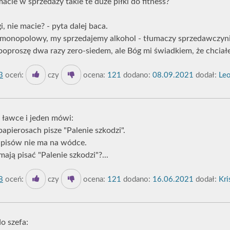
acie w sprzedaży takie te duże piłki do fitness?
i, nie macie? - pyta dalej baca.
ep monopolowy, my sprzedajemy alkohol - tłumaczy sprzedawczyni
o poproszę dwa razy zero-siedem, ale Bóg mi świadkiem, że chciał
3
oceń:
czy
ocena:
121
dodano:
08.09.2021
dodał:
Le
a ławce i jeden mówi:
apierosach pisze "Palenie szkodzi".
apisów nie ma na wódce.
ają pisać "Palenie szkodzi"?...
8
oceń:
czy
ocena:
121
dodano:
16.06.2021
dodał:
Kri
o szefa: