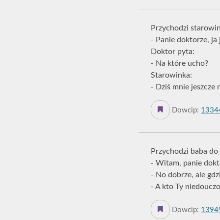
Przychodzi starowin
- Panie doktorze, ja 
Doktor pyta:
- Na które ucho?
Starowinka:
- Dziś mnie jeszcze n
Dowcip:
1334
Przychodzi baba do 
- Witam, panie dokt
- No dobrze, ale gdz
- A kto Ty niedouc
Dowcip:
1394