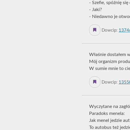
- Szefie, spóźnię si
- Jaki?
- Niedawno je otwo
Dowcip:
1374
Właśnie dostałem w
Mój organizm produk
W sumie mnie to cie
Dowcip:
1355
Wyczytane na zagł
Paradoks menela:
Jak menel jedzie au
To autobus też jedz