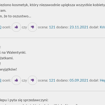
aleziono kosmetyk, który niezawodnie upiększa wszystkie kobiety
wam.
, że to oszustwo...
0
oceń:
czy
ocena:
121
dodano:
23.11.2021
dodał:
Kri
:
ś na Walentynki.
ężatkami.
!
 wyjątków!
3
oceń:
czy
ocena:
121
dodano:
05.09.2021
dodał:
Hep
epu i pyta się sprzedawczyni: