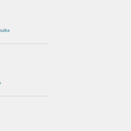
ulka
s