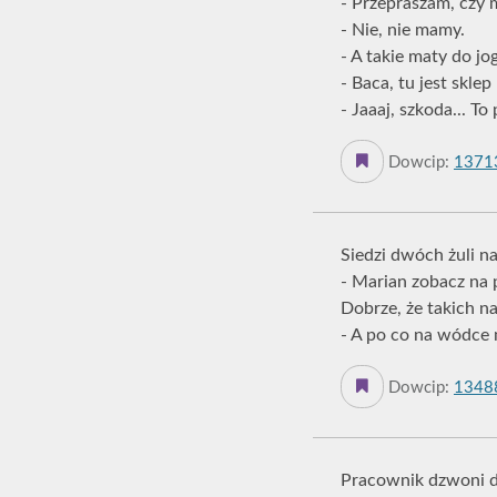
- Przepraszam, czy m
- Nie, nie mamy.
- A takie maty do jog
- Baca, tu jest skl
- Jaaaj, szkoda... T
Dowcip:
1371
Siedzi dwóch żuli n
- Marian zobacz na p
Dobrze, że takich n
- A po co na wódce m
Dowcip:
1348
Pracownik dzwoni d