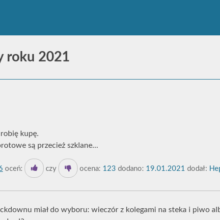
y roku 2021
 robię kupę.
rotowe są przecież szklane...
6
oceń:
czy
ocena:
123
dodano:
19.01.2021
dodał:
Hep
ckdownu miał do wyboru: wieczór z kolegami na steka i piwo alb