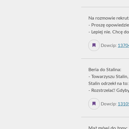
Na rozmowie rekruta
- Proszę opowiedzie
- Lepiej nie. Chcę do
Dowcip:
1370
Beria do Stalina:
- Towarzyszu Stalin
Stalin odrzekł na to:
- Rozstrzelać! Gdyby
Dowcip:
1310
Mąż mówi do żony: