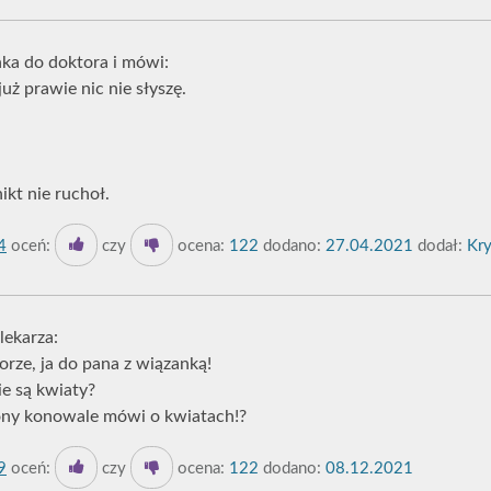
ka do doktora i mówi:
już prawie nic nie słyszę.
ikt nie ruchoł.
4
oceń:
czy
ocena:
122
dodano:
27.04.2021
dodał:
Kry
lekarza:
orze, ja do pana z wiązanką!
ie są kwiaty?
zony konowale mówi o kwiatach!?
9
oceń:
czy
ocena:
122
dodano:
08.12.2021