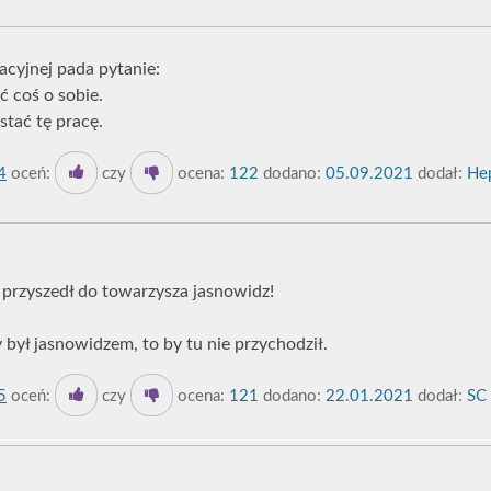
cyjnej pada pytanie:
ć coś o sobie.
stać tę pracę.
4
oceń:
czy
ocena:
122
dodano:
05.09.2021
dodał:
Hep
, przyszedł do towarzysza jasnowidz!
 był jasnowidzem, to by tu nie przychodził.
5
oceń:
czy
ocena:
121
dodano:
22.01.2021
dodał:
SC