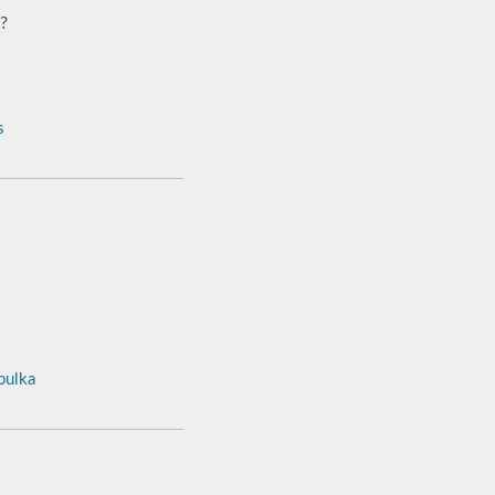
?
s
ulka