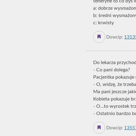
teneryfie to co byś 
a: dobrze wysmażo
b: średni wysmażon
c: krwisty
Dowcip:
1313
Do lekarza przychod
- Co pani dolega?
Pacjentka pokazuje 
- O, widzę, że trzeb
Ma pani jeszcze jaki
Kobieta pokazuje brz
- O...to wyrostek tr
- Ostatnio bardzo b
Dowcip:
1355