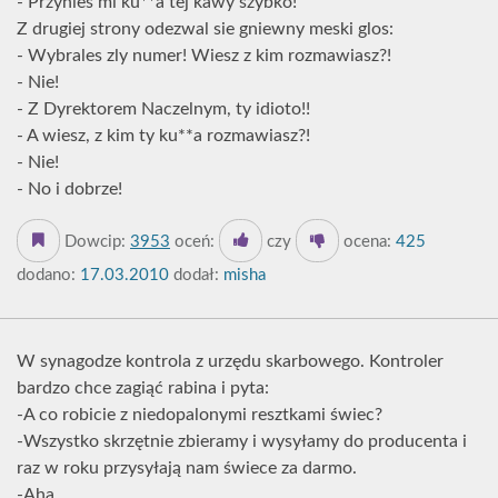
- Przynies mi ku**a tej kawy szybko!
Z drugiej strony odezwal sie gniewny meski glos:
- Wybrales zly numer! Wiesz z kim rozmawiasz?!
- Nie!
- Z Dyrektorem Naczelnym, ty idioto!!
- A wiesz, z kim ty ku**a rozmawiasz?!
- Nie!
- No i dobrze!
Dowcip:
3953
oceń:
czy
ocena:
425
dodano:
17.03.2010
dodał:
misha
W synagodze kontrola z urzędu skarbowego. Kontroler
bardzo chce zagiąć rabina i pyta:
-A co robicie z niedopalonymi resztkami świec?
-Wszystko skrzętnie zbieramy i wysyłamy do producenta i
raz w roku przysyłają nam świece za darmo.
-Aha..