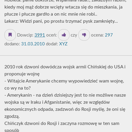
Kobieta: panie doktorze, wspaniała rada!!, zakażdym razem,
kiedy moj mąż dobrze wcięty wtacza się do mieszkania, ja
płucze i płucze gardło a on nic mnie nie robi..
Lekarz: Widzi pani, po prostu trzymać pysk zamknięty...
Dowcip:
3991
oceń:
czy
ocena:
297
dodano:
31.03.2010
dodał:
XYZ
2010 rok dzwoni dowódcza wojsk armii Chińskiej do USA i
proponuje wojnę
- Witajcie Amerykanie chcemy wypowiedzieć wam wojnę,
co wy na to?
- Amerykanin - na dzień dzisiejszy jest to nie możliwe nasze
wojska są w Iraku i Afganistanie, więc ze względów
ekonomicznych odpada, zadzwoń do Rosji myślę, że oni się
zgodzą.
Chińczyk dzwoni do Rosji i zaczyna rozmowę w ten sam
sposób