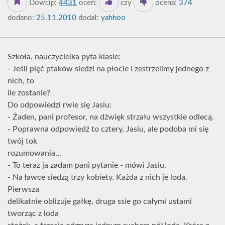
Dowcip:
4431
oceń:
czy
ocena:
374
dodano:
25.11.2010
dodał:
yahhoo
Szkoła, nauczycielka pyta klasie:
- Jeśli pięć ptaków siedzi na płocie i zestrzelimy jednego z
nich, to
ile zostanie?
Do odpowiedzi rwie się Jasiu:
- Żaden, pani profesor, na dźwięk strzału wszystkie odlecą.
- Poprawna odpowiedź to cztery, Jasiu, ale podoba mi się
twój tok
rozumowania...
- To teraz ja zadam pani pytanie - mówi Jasiu.
- Na ławce siedzą trzy kobiety. Każda z nich je loda.
Pierwsza
delikatnie oblizuje gałkę, druga ssie go całymi ustami
tworząc z loda