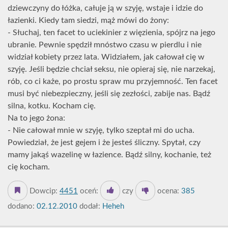
dziewczyny do łóżka, całuje ją w szyję, wstaje i idzie do
łazienki. Kiedy tam siedzi, mąż mówi do żony:
- Słuchaj, ten facet to uciekinier z więzienia, spójrz na jego
ubranie. Pewnie spędził mnóstwo czasu w pierdlu i nie
widział kobiety przez lata. Widziałem, jak całował cię w
szyję. Jeśli będzie chciał seksu, nie opieraj się, nie narzekaj,
rób, co ci każe, po prostu spraw mu przyjemność. Ten facet
musi być niebezpieczny, jeśli się zezłości, zabije nas. Bądź
silna, kotku. Kocham cię.
Na to jego żona:
- Nie całował mnie w szyję, tylko szeptał mi do ucha.
Powiedział, że jest gejem i że jesteś śliczny. Spytał, czy
mamy jakąś wazelinę w łazience. Bądź silny, kochanie, też
cię kocham.
Dowcip:
4451
oceń:
czy
ocena:
385
dodano:
02.12.2010
dodał:
Heheh