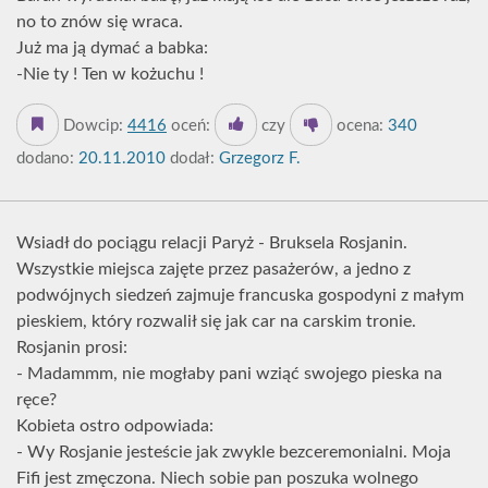
no to znów się wraca.
Już ma ją dymać a babka:
-Nie ty ! Ten w kożuchu !
Dowcip:
4416
oceń:
czy
ocena:
340
dodano:
20.11.2010
dodał:
Grzegorz F.
Wsiadł do pociągu relacji Paryż - Bruksela Rosjanin.
Wszystkie miejsca zajęte przez pasażerów, a jedno z
podwójnych siedzeń zajmuje francuska gospodyni z małym
pieskiem, który rozwalił się jak car na carskim tronie.
Rosjanin prosi:
- Madammm, nie mogłaby pani wziąć swojego pieska na
ręce?
Kobieta ostro odpowiada:
- Wy Rosjanie jesteście jak zwykle bezceremonialni. Moja
Fifi jest zmęczona. Niech sobie pan poszuka wolnego