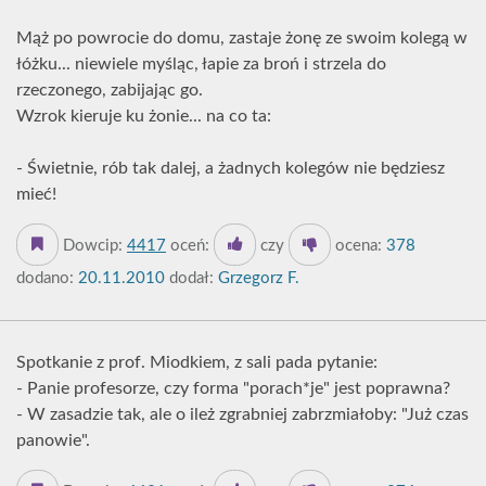
Mąż po powrocie do domu, zastaje żonę ze swoim kolegą w
łóżku... niewiele myśląc, łapie za broń i strzela do
rzeczonego, zabijając go.
Wzrok kieruje ku żonie... na co ta:
- Świetnie, rób tak dalej, a żadnych kolegów nie będziesz
mieć!
Dowcip:
4417
oceń:
czy
ocena:
378
dodano:
20.11.2010
dodał:
Grzegorz F.
Spotkanie z prof. Miodkiem, z sali pada pytanie:
- Panie profesorze, czy forma "porach*je" jest poprawna?
- W zasadzie tak, ale o ileż zgrabniej zabrzmiałoby: "Już czas
panowie".