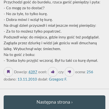
Przychodzi gość do burdelu, rzuca garść pieniędzy i pyta:
- Co mogę za to dostać?
- No za tyle, to tylko kurę.
- Dobra mówi i wziął tę kurę.
Na drugi dzień przyszedł i miał jeszcze mniej pieniędzy:
- Za to to możesz tylko popatrzeć.
Podszedł więc do miejsca, gdzie inny gość też podglądał.
Zagląda przez dziurkę i widzi jak gościu wali dmuchaną
lalkę. Wybuchnął więc śmiechem.
Na to gość z boku:
- Trzeba było przyjść wczoraj. Był tu taki co kurę dymał.
Dowcip:
4397
oceń:
czy
ocena:
256
dodano:
13.11.2010
dodał:
Grzegorz F.
Następna strona ›