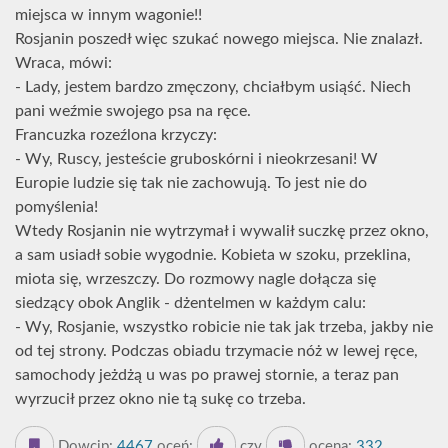
miejsca w innym wagonie!!
Rosjanin poszedł więc szukać nowego miejsca. Nie znalazł.
Wraca, mówi:
- Lady, jestem bardzo zmęczony, chciałbym usiąść. Niech
pani weźmie swojego psa na ręce.
Francuzka rozeźlona krzyczy:
- Wy, Ruscy, jesteście gruboskórni i nieokrzesani! W
Europie ludzie się tak nie zachowują. To jest nie do
pomyślenia!
Wtedy Rosjanin nie wytrzymał i wywalił suczkę przez okno,
a sam usiadł sobie wygodnie. Kobieta w szoku, przeklina,
miota się, wrzeszczy. Do rozmowy nagle dołącza się
siedzący obok Anglik - dżentelmen w każdym calu:
- Wy, Rosjanie, wszystko robicie nie tak jak trzeba, jakby nie
od tej strony. Podczas obiadu trzymacie nóż w lewej ręce,
samochody jeżdżą u was po prawej stornie, a teraz pan
wyrzucił przez okno nie tą sukę co trzeba.
Dowcip:
4467
oceń:
czy
ocena:
332