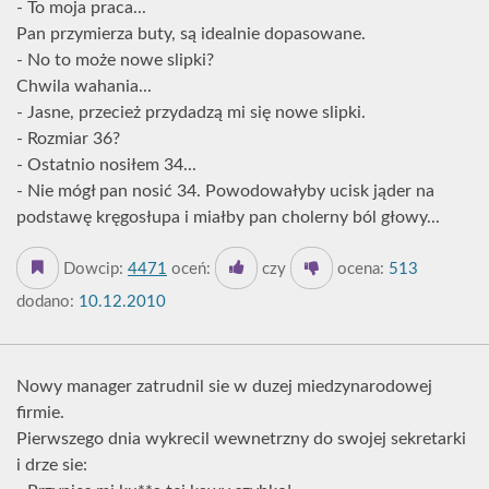
- To moja praca...
Pan przymierza buty, są idealnie dopasowane.
- No to może nowe slipki?
Chwila wahania...
- Jasne, przecież przydadzą mi się nowe slipki.
- Rozmiar 36?
- Ostatnio nosiłem 34...
- Nie mógł pan nosić 34. Powodowałyby ucisk jąder na
podstawę kręgosłupa i miałby pan cholerny ból głowy...
Dowcip:
4471
oceń:
czy
ocena:
513
dodano:
10.12.2010
Nowy manager zatrudnil sie w duzej miedzynarodowej
firmie.
Pierwszego dnia wykrecil wewnetrzny do swojej sekretarki
i drze sie: