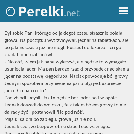
Był sobie Pan, którego od jakiegoś czasu strasznie bolała
głowa. Na początku wytrzymywał, jechał na tabletkach, ale
po jakimś czasie już nie mógł. Poszedł do lekarza. Ten go
zbadał, obejrzał i mówi:
- No cóż, wiem jak pana wyleczyć, ale będzie to wymagało
usunięcia jader. Ma pan bardzo rzadki przypadek naciskania
jąder na podstawę kręgosłupa. Nacisk powoduje ból głowy.
Jednym sposobem przyniesienia panu ulgi jest usuniecie
jader. Co pan na to?
Pan zbladł i myśli. Jak to będzie bez jader no i w ogóle...
Jednak doszedł do wniosku, że z takim bólem głowy to nie
da rady żyć i postanowił "iść pod nóż".
Mija kilka dni po zabiegu, głowa już nie boli.
Jednak czul, że bezpowrotnie stracił coś ważnego...
Postanowił sobie to, przynajmniej tymczasowo,