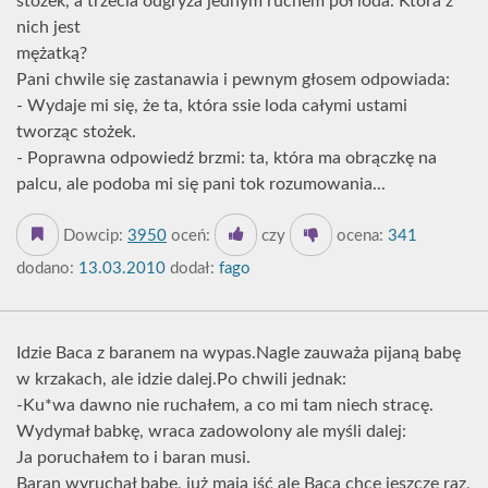
stożek, a trzecia odgryza jednym ruchem pół loda. Która z
nich jest
mężatką?
Pani chwile się zastanawia i pewnym głosem odpowiada:
- Wydaje mi się, że ta, która ssie loda całymi ustami
tworząc stożek.
- Poprawna odpowiedź brzmi: ta, która ma obrączkę na
palcu, ale podoba mi się pani tok rozumowania...
Dowcip:
3950
oceń:
czy
ocena:
341
dodano:
13.03.2010
dodał:
fago
Idzie Baca z baranem na wypas.Nagle zauważa pijaną babę
w krzakach, ale idzie dalej.Po chwili jednak:
-Ku*wa dawno nie ruchałem, a co mi tam niech stracę.
Wydymał babkę, wraca zadowolony ale myśli dalej:
Ja poruchałem to i baran musi.
Baran wyruchał babę, już mają iść ale Baca chce jeszcze raz,