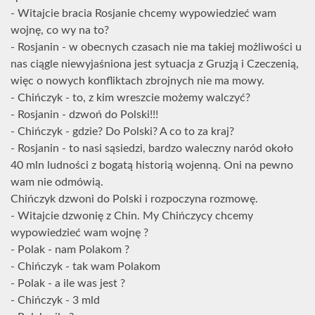
- Witajcie bracia Rosjanie chcemy wypowiedzieć wam
wojnę, co wy na to?
- Rosjanin - w obecnych czasach nie ma takiej możliwości u
nas ciągle niewyjaśniona jest sytuacja z Gruzją i Czeczenią,
więc o nowych konfliktach zbrojnych nie ma mowy.
- Chińczyk - to, z kim wreszcie możemy walczyć?
- Rosjanin - dzwoń do Polski!!!
- Chińczyk - gdzie? Do Polski? A co to za kraj?
- Rosjanin - to nasi sąsiedzi, bardzo waleczny naród około
40 mln ludności z bogatą historią wojenną. Oni na pewno
wam nie odmówią.
Chińczyk dzwoni do Polski i rozpoczyna rozmowę.
- Witajcie dzwonię z Chin. My Chińczycy chcemy
wypowiedzieć wam wojnę ?
- Polak - nam Polakom ?
- Chińczyk - tak wam Polakom
- Polak - a ile was jest ?
- Chińczyk - 3 mld