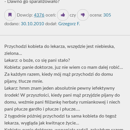
- Dawno go sparaliżowało?
Dowcip:
4376
oceń:
czy
ocena:
305
dodano:
30.10.2010
dodał:
Grzegorz F.
Przychodzi kobieta do lekarza, wszędzie jest niebieska,
zielona...
Lekarz: o boże, co się pani stało?
Kobieta: panie doktorze, juz nie wiem co mam dalej robić...
Za każdym razem, kiedy mój mąż przychodzi do domu
pijany, tłucze mnie.
Lekarz: hmm znam jeden absolutnie pewny iefektywny
środek! W przyszłości, kiedy pani mąż przyjdzie pijany do
domu, weźmie pani filiżankę herbaty rumiankowej i niech
pani płucze gardło i płucze i płucze....
2 tygodnie później przychodzi ta sama kobieta do tegoż
lekarza, wygląda jak kwitnące życie...