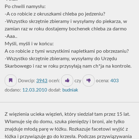
Po chwili namysłu:
-A co robicie z okruszkami chleba po jedzeniu?
-Wszystko skrzętnie zbieramy i wysyłamy do piekarza, w
zamian raz w roku dostajemy bochenek chleba za darmo
-Aaa..
Myśli, myśli i w końcu:
A co robicie z tymi wszystkimi napletkami po obrzezaniu?
-Wszystko skrzętnie zbieramy, wysyłamy do Urzędu
Skarbowego i raz w roku przysyłają nam ch*ja na kontrole.
Dowcip:
3943
oceń:
czy
ocena:
403
dodano:
12.03.2010
dodał:
budniak
Z więzienia ucieka więzień, który siedział tam przez 15 lat.
Włamuje się do domu, szuka pieniędzy i broni, ale tylko
znajduje młodą parę w łóżku. Rozkazuje facetowi wyjść z
łóżka i przywiązuje go do krzesła. Podczas przywiązywania