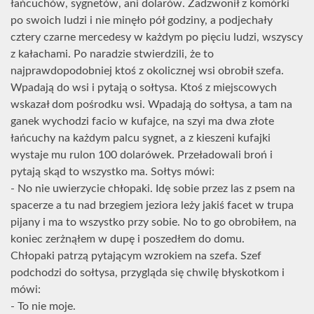
łańcuchów, sygnetów, ani dolarów. Zadzwonił z komórki
po swoich ludzi i nie minęło pół godziny, a podjechały
cztery czarne mercedesy w każdym po pięciu ludzi, wszyscy
z kałachami. Po naradzie stwierdzili, że to
najprawdopodobniej ktoś z okolicznej wsi obrobił szefa.
Wpadają do wsi i pytają o sołtysa. Ktoś z miejscowych
wskazał dom pośrodku wsi. Wpadają do sołtysa, a tam na
ganek wychodzi facio w kufajce, na szyi ma dwa złote
łańcuchy na każdym palcu sygnet, a z kieszeni kufajki
wystaje mu rulon 100 dolarówek. Przeładowali broń i
pytają skąd to wszystko ma. Sołtys mówi:
- No nie uwierzycie chłopaki. Idę sobie przez las z psem na
spacerze a tu nad brzegiem jeziora leży jakiś facet w trupa
pijany i ma to wszystko przy sobie. No to go obrobiłem, na
koniec zerżnąłem w dupę i poszedłem do domu.
Chłopaki patrzą pytającym wzrokiem na szefa. Szef
podchodzi do sołtysa, przygląda się chwilę błyskotkom i
mówi:
- To nie moje.