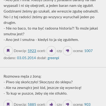
- Ano jest i inna. Kiedyś żeśmy z juhasami barany na hali
wypasali i ni się obejrzeli, a jeden baran nam się zgubił.
Godzinami żeśmy go szukali, ale wreszcie zgubę odnaleźli.
No i z tej radości żeśmy go wszyscy wyruchali jeden po
drugim.
- Nie no baco, to ma być radosna historia?! To może jakaś
smutna jest?
- Ano jest i smutna - kiedyś to ja się zgubiłem.
Dowcip:
5923
oceń:
czy
ocena:
1007
dodano:
03.05.2014
dodał:
greenpi
Rozmowa męża z żoną:
- Piwo się skończyło! Skoczysz do sklepu?
- Ale na zewnątrz jest lód, jeszcze się wywrócę!
- To kup w puszce, żeby się nie stłukło.
Dowcip:
5885
oceń:
czy
ocena:
903