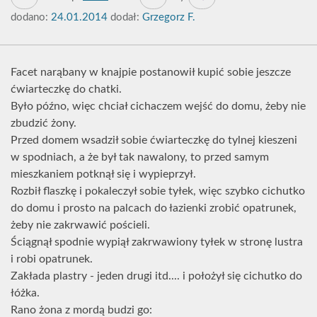
dodano:
24.01.2014
dodał:
Grzegorz F.
Facet narąbany w knajpie postanowił kupić sobie jeszcze
ćwiarteczkę do chatki.
Było późno, więc chciał cichaczem wejść do domu, żeby nie
zbudzić żony.
Przed domem wsadził sobie ćwiarteczkę do tylnej kieszeni
w spodniach, a że był tak nawalony, to przed samym
mieszkaniem potknął się i wypieprzył.
Rozbił flaszkę i pokaleczył sobie tyłek, więc szybko cichutko
do domu i prosto na palcach do łazienki zrobić opatrunek,
żeby nie zakrwawić pościeli.
Ściągnął spodnie wypiął zakrwawiony tyłek w stronę lustra
i robi opatrunek.
Zakłada plastry - jeden drugi itd.... i położył się cichutko do
łóżka.
Rano żona z mordą budzi go: