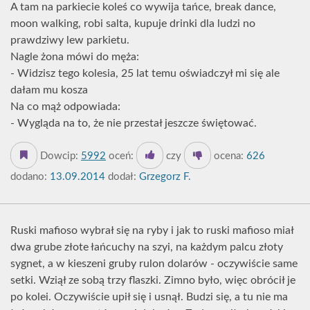
A tam na parkiecie koleś co wywija tańce, break dance,
moon walking, robi salta, kupuje drinki dla ludzi no
prawdziwy lew parkietu.
Nagle żona mówi do męża:
- Widzisz tego kolesia, 25 lat temu oświadczył mi się ale
dałam mu kosza
Na co mąż odpowiada:
- Wygląda na to, że nie przestał jeszcze świętować.
Dowcip:
5992
oceń:
czy
ocena:
626
dodano:
13.09.2014
dodał:
Grzegorz F.
Ruski mafioso wybrał się na ryby i jak to ruski mafioso miał
dwa grube złote łańcuchy na szyi, na każdym palcu złoty
sygnet, a w kieszeni gruby rulon dolarów - oczywiście same
setki. Wziął ze sobą trzy flaszki. Zimno było, więc obrócił je
po kolei. Oczywiście upił się i usnął. Budzi się, a tu nie ma