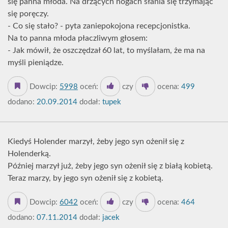
się panna młoda. Na drżących nogach słania się trzymając
się poręczy.
- Co się stało? - pyta zaniepokojona recepcjonistka.
Na to panna młoda płaczliwym głosem:
- Jak mówił, że oszczędzał 60 lat, to myślałam, że ma na
myśli pieniądze.
Dowcip:
5998
oceń:
czy
ocena:
499
dodano:
20.09.2014
dodał:
tupek
Kiedyś Holender marzył, żeby jego syn ożenił się z
Holenderką.
Później marzył już, żeby jego syn ożenił się z białą kobietą.
Teraz marzy, by jego syn ożenił się z kobietą.
Dowcip:
6042
oceń:
czy
ocena:
464
dodano:
07.11.2014
dodał:
jacek