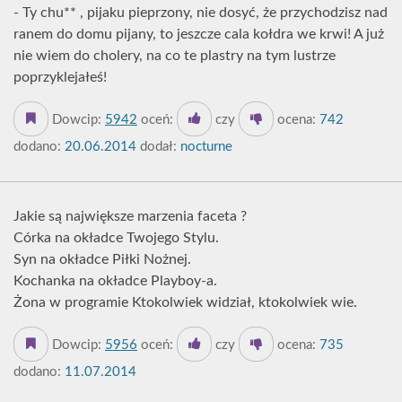
- Ty chu** , pijaku pieprzony, nie dosyć, że przychodzisz nad
ranem do domu pijany, to jeszcze cala kołdra we krwi! A już
nie wiem do cholery, na co te plastry na tym lustrze
poprzyklejałeś!
Dowcip:
5942
oceń:
czy
ocena:
742
dodano:
20.06.2014
dodał:
nocturne
Jakie są największe marzenia faceta ?
Córka na okładce Twojego Stylu.
Syn na okładce Piłki Nożnej.
Kochanka na okładce Playboy-a.
Żona w programie Ktokolwiek widział, ktokolwiek wie.
Dowcip:
5956
oceń:
czy
ocena:
735
dodano:
11.07.2014