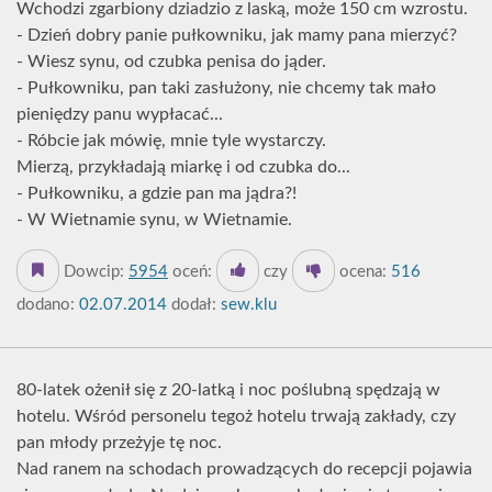
Wchodzi zgarbiony dziadzio z laską, może 150 cm wzrostu.
- Dzień dobry panie pułkowniku, jak mamy pana mierzyć?
- Wiesz synu, od czubka penisa do jąder.
- Pułkowniku, pan taki zasłużony, nie chcemy tak mało
pieniędzy panu wypłacać...
- Róbcie jak mówię, mnie tyle wystarczy.
Mierzą, przykładają miarkę i od czubka do...
- Pułkowniku, a gdzie pan ma jądra?!
- W Wietnamie synu, w Wietnamie.
Dowcip:
5954
oceń:
czy
ocena:
516
dodano:
02.07.2014
dodał:
sew.klu
80-latek ożenił się z 20-latką i noc poślubną spędzają w
hotelu. Wśród personelu tegoż hotelu trwają zakłady, czy
pan młody przeżyje tę noc.
Nad ranem na schodach prowadzących do recepcji pojawia