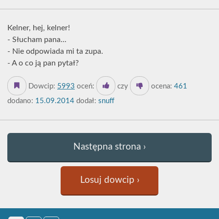
Kelner, hej, kelner!
- Słucham pana...
- Nie odpowiada mi ta zupa.
- A o co ją pan pytał?
Dowcip:
5993
oceń:
czy
ocena:
461
dodano:
15.09.2014
dodał:
snuff
Następna strona ›
Losuj dowcip ›