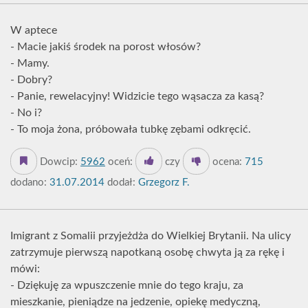
W aptece
- Macie jakiś środek na porost włosów?
- Mamy.
- Dobry?
- Panie, rewelacyjny! Widzicie tego wąsacza za kasą?
- No i?
- To moja żona, próbowała tubkę zębami odkręcić.
Dowcip:
5962
oceń:
czy
ocena:
715
dodano:
31.07.2014
dodał:
Grzegorz F.
Imigrant z Somalii przyjeżdża do Wielkiej Brytanii. Na ulicy
zatrzymuje pierwszą napotkaną osobę chwyta ją za rękę i
mówi:
- Dziękuję za wpuszczenie mnie do tego kraju, za
mieszkanie, pieniądze na jedzenie, opiekę medyczną,