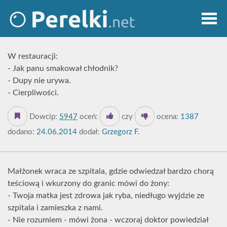
W restauracji:
- Jak panu smakował chłodnik?
- Dupy nie urywa.
- Cierpliwości.
Dowcip:
5947
oceń:
czy
ocena:
1387
dodano:
24.06.2014
dodał:
Grzegorz F.
Małżonek wraca ze szpitala, gdzie odwiedzał bardzo chorą
teściową i wkurzony do granic mówi do żony:
- Twoja matka jest zdrowa jak ryba, niedługo wyjdzie ze
szpitala i zamieszka z nami.
- Nie rozumiem - mówi żona - wczoraj doktor powiedział