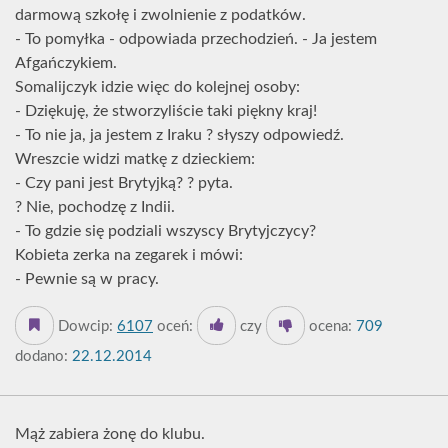
darmową szkołę i zwolnienie z podatków.
- To pomyłka - odpowiada przechodzień. - Ja jestem
Afgańczykiem.
Somalijczyk idzie więc do kolejnej osoby:
- Dziękuję, że stworzyliście taki piękny kraj!
- To nie ja, ja jestem z Iraku ? słyszy odpowiedź.
Wreszcie widzi matkę z dzieckiem:
- Czy pani jest Brytyjką? ? pyta.
? Nie, pochodzę z Indii.
- To gdzie się podziali wszyscy Brytyjczycy?
Kobieta zerka na zegarek i mówi:
- Pewnie są w pracy.
Dowcip:
6107
oceń:
czy
ocena:
709
dodano:
22.12.2014
Mąż zabiera żonę do klubu.