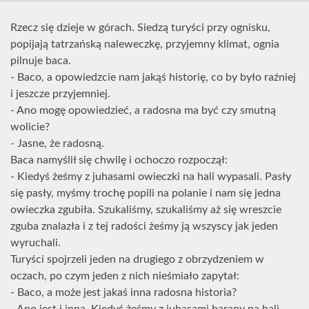
Rzecz się dzieje w górach. Siedzą turyści przy ognisku,
popijają tatrzańską naleweczkę, przyjemny klimat, ognia
pilnuje baca.
- Baco, a opowiedzcie nam jakąś historię, co by było raźniej
i jeszcze przyjemniej.
- Ano mogę opowiedzieć, a radosna ma być czy smutną
wolicie?
- Jasne, że radosną.
Baca namyślił się chwilę i ochoczo rozpoczął:
- Kiedyś żeśmy z juhasami owieczki na hali wypasali. Pasły
się pasły, myśmy trochę popili na polanie i nam się jedna
owieczka zgubiła. Szukaliśmy, szukaliśmy aż się wreszcie
zguba znalazła i z tej radości żeśmy ją wszyscy jak jeden
wyruchali.
Turyści spojrzeli jeden na drugiego z obrzydzeniem w
oczach, po czym jeden z nich nieśmiało zapytał:
- Baco, a może jest jakaś inna radosna historia?