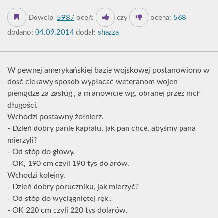
Dowcip:
5987
oceń:
czy
ocena:
568
dodano:
04.09.2014
dodał:
shazza
W pewnej amerykańskiej bazie wojskowej postanowiono w
dość ciekawy sposób wypłacać weteranom wojen
pieniądze za zasługi, a mianowicie wg. obranej przez nich
długości.
Wchodzi postawny żołnierz.
- Dzień dobry panie kapralu, jak pan chce, abyśmy pana
mierzyli?
- Od stóp do głowy.
- OK, 190 cm czyli 190 tys dolarów.
Wchodzi kolejny.
- Dzień dobry poruczniku, jak mierzyć?
- Od stóp do wyciągniętej ręki.
- OK 220 cm czyli 220 tys dolarów.