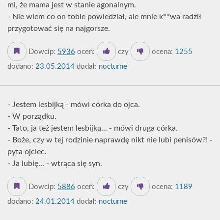
mi, że mama jest w stanie agonalnym.
- Nie wiem co on tobie powiedział, ale mnie k**wa radził
przygotować się na najgorsze.
Dowcip:
5936
oceń:
czy
ocena:
1255
dodano:
23.05.2014
dodał:
nocturne
- Jestem lesbijką - mówi córka do ojca.
- W porządku.
- Tato, ja też jestem lesbijką... - mówi druga córka.
- Boże, czy w tej rodzinie naprawdę nikt nie lubi penisów?! -
pyta ojciec.
- Ja lubię... - wtrąca się syn.
Dowcip:
5886
oceń:
czy
ocena:
1189
dodano:
24.01.2014
dodał:
nocturne