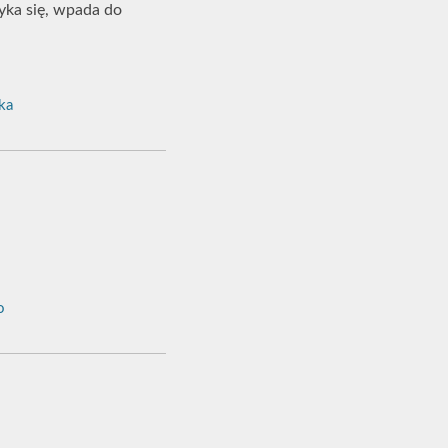
tyka się, wpada do
ka
o