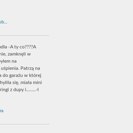
b...
dla -A ty co????A
nie, zamknęli w
bylem na
 uśpienia. Patrzą na
 do garażu w której
yliła się, miała mini
i z dupy i........-I
ra