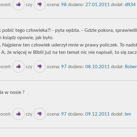
oceń:
czy
ocena:
98
dodano:
27.01.2011
dodał:
dft34
k pobić tego człowieka?! - pyta sędzia. - Gdzie pokora, sprawied
h ksiądz opowie, jak było.
.. Najpierw ten człowiek uderzył mnie w prawy policzek. To nad
A, że więcej w Biblii już na ten temat nic nie napisali, to się zacz
oceń:
czy
ocena:
97
dodano:
08.10.2011
dodał:
Rober
da w nosie ?
oceń:
czy
ocena:
97
dodano:
09.12.2011
dodał:
bm