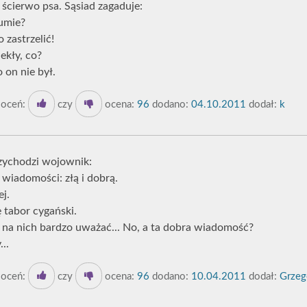
 ścierwo psa. Sąsiad zagaduje:
kumie?
o zastrzelić!
ekły, co?
 on nie był.
oceń:
czy
ocena:
96
dodano:
04.10.2011
dodał:
k
zychodzi wojownik:
wiadomości: złą i dobrą.
ej.
ę tabor cygański.
ba na nich bardzo uważać... No, a ta dobra wiadomość?
..
oceń:
czy
ocena:
96
dodano:
10.04.2011
dodał:
Grzego