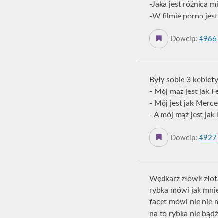
-Jaka jest różnica 
-W filmie porno jes
Dowcip:
4966
Były sobie 3 kobiet
- Mój mąż jest jak Fe
- Mój jest jak Merce
- A mój mąż jest jak
Dowcip:
4927
Wędkarz złowił złot
rybka mówi jak mnie
facet mówi nie nie
na to rybka nie bąd