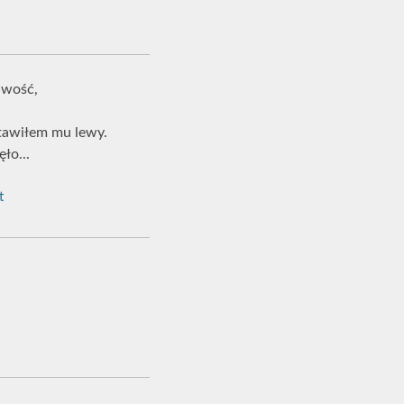
liwość,
stawiłem mu lewy.
ęło...
t