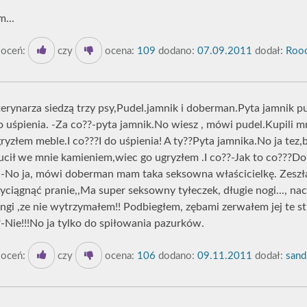
...
oceń:
czy
ocena:
109
dodano:
07.09.2011
dodał:
Rooo
erynarza siedzą trzy psy,Pudel.jamnik i doberman.Pyta jamnik pu
o uśpienia. -Za co??-pyta jamnik.No wiesz , mówi pudel.Kupili m
yzłem meble.I co???I do uśpienia! A ty??Pyta jamnika.No ja tez,
zucił we mnie kamieniem,wiec go ugryzłem .I co??-Jak to co???Do
 -No ja, mówi doberman mam taka seksowna właścicielkę. Zeszła
ciągnąć pranie,,Ma super seksowny tyłeczek, długie nogi..., nach
ringi ,ze nie wytrzymałem!! Podbiegłem, zębami zerwałem jej te string
-Nie!!!No ja tylko do spiłowania pazurków.
oceń:
czy
ocena:
106
dodano:
09.11.2011
dodał:
sand