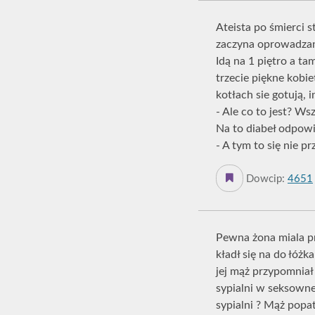
Ateista po śmierci 
zaczyna oprowadzani
Idą na 1 piętro a ta
trzecie piękne kobie
kotłach sie gotują, 
- Ale co to jest? Wsz
Na to diabeł odpow
- A tym to się nie pr
Dowcip:
4651
Pewna żona miala p
kładł się na do łóżk
jej mąż przypomniał 
sypialni w seksowne
sypialni ? Mąż popat