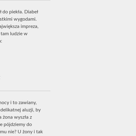
 do piekła. Diabeł
ystkimi wygodami.
największa impreza,
a tam ludzie w
a:
g
ocy i to zawiany,
elikatnej aluzji, by
a żona wyszła z
że pójdziemy do
emu nie? U żony i tak