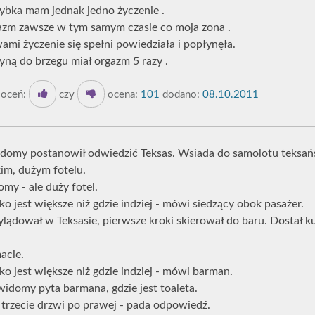
 rybka mam jednak jedno życzenie .
azm zawsze w tym samym czasie co moja zona .
ami życzenie się spełni powiedziała i popłynęła.
ną do brzegu miał orgazm 5 razy .
oceń:
czy
ocena:
101
dodano:
08.10.2011
omy postanowił odwiedzić Teksas. Wsiada do samolotu teksański
kim, dużym fotelu.
my - ale duży fotel.
o jest większe niż gdzie indziej - mówi siedzący obok pasażer.
ądował w Teksasie, pierwsze kroki skierował do baru. Dostał ku
macie.
o jest większe niż gdzie indziej - mówi barman.
widomy pyta barmana, gdzie jest toaleta.
, trzecie drzwi po prawej - pada odpowiedź.