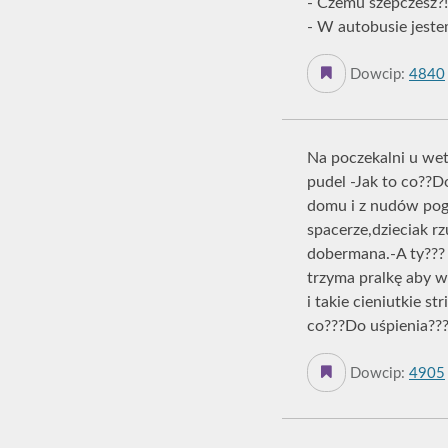
- Czemu szepczesz?!
- W autobusie jestem
Dowcip:
4840
Na poczekalni u wet
pudel -Jak to co??D
domu i z nudów pogr
spacerze,dzieciak r
dobermana.-A ty???
trzyma pralkę aby wy
i takie cieniutkie st
co???Do uśpienia???
Dowcip:
4905