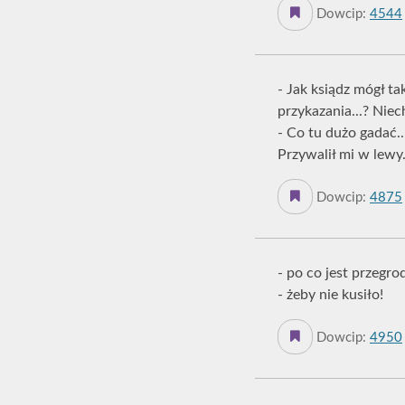
Dowcip:
4544
- Jak ksiądz mógł ta
przykazania...? Niec
- Co tu dużo gadać.
Przywalił mi w lewy. 
Dowcip:
4875
- po co jest przegro
- żeby nie kusiło!
Dowcip:
4950