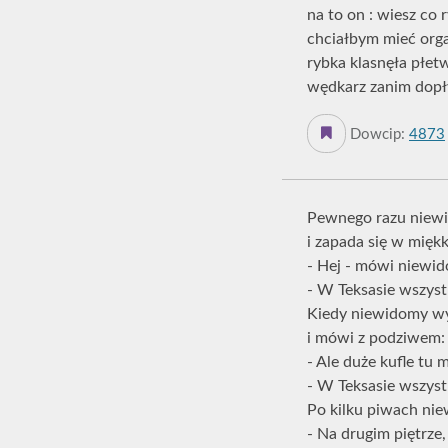
na to on : wiesz co
chciałbym mieć org
rybka klasnęła płetw
wędkarz zanim dopły
Dowcip:
4873
Pewnego razu niewid
i zapada się w mięk
- Hej - mówi niewido
- W Teksasie wszystk
Kiedy niewidomy wyl
i mówi z podziwem:
- Ale duże kufle tu 
- W Teksasie wszystk
Po kilku piwach nie
- Na drugim piętrze