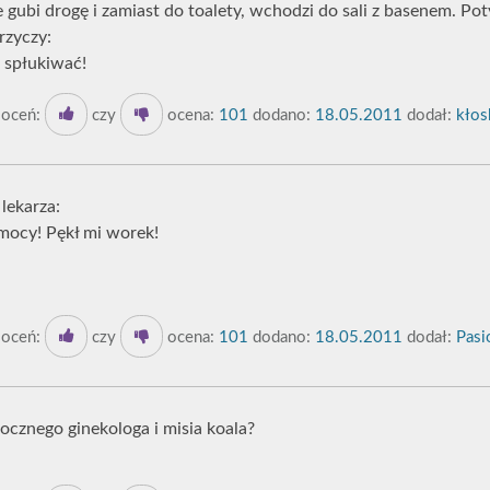
 gubi drogę i zamiast do toalety, wchodzi do sali z basenem. Po
rzyczy:
e spłukiwać!
oceń:
czy
ocena:
101
dodano:
18.05.2011
dodał:
kłos
lekarza:
mocy! Pękł mi worek!
oceń:
czy
ocena:
101
dodano:
18.05.2011
dodał:
Pasi
ocznego ginekologa i misia koala?