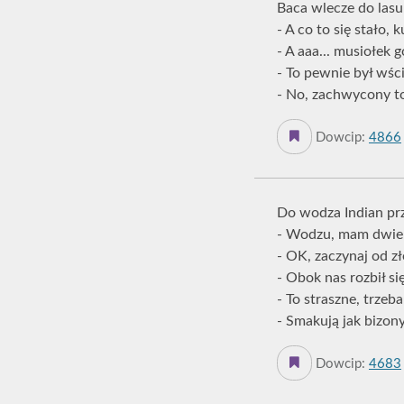
Baca wlecze do lasu
- A co to się stało, 
- A aaa... musiołek g
- To pewnie był wści
- No, zachwycony to
Dowcip:
4866
Do wodza Indian pr
- Wodzu, mam dwie 
- OK, zaczynaj od zł
- Obok nas rozbił si
- To straszne, trze
- Smakują jak bizony.
Dowcip:
4683