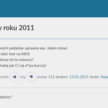
y roku 2011
Dwóch pedałów uprawia sex. Jeden mówi
robić test na AIDS
 teraz mi to mówisz?
lubię jak Ci się d*pa kurczy!
oceń:
czy
ocena:
112
dodano:
13.01.2011
dodał:
Sieja
telefon?