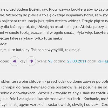
staje przed Sądem Bożym, św. Piotr wzywa Lucyfera aby go zabrał
e. Wchodzą do piekła a to się okazuje wspaniały hotel, ze wsz
m najlepsza restauracja jaką tylko Ateista widział. Drugie piątro 
ty dla każdego itd, dojeżdżają na ostatnie piętro Ateista patrzy, 
inni w smole topią jeszcze inni w ogniu smażą. Pyta więc Lucyfer
ędzie takie rarytasy, tylko tutaj męki?
iada:
zejmuj, to katolicy. Tak sobie wymyślili, tak mają!
oceń:
czy
ocena:
93
dodano:
23.03.2011
dodał:
csilla
roblem ze swoim chłopem - przychodził do domu zawsze po półn
a i chrapał do rana. Pewnego dnia postanowiła, że posunie się od d
sobie o obowiązkach. Wrócił jak zwykle zalany, usiadł na fotelu 
j bieliźnie i zaczęła delikatnie masować mu kark - Kochanie, mo
rzył na nią tępym wzrokiem zastanowił się chwilę i odrzekł - Cz