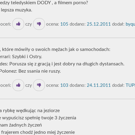
miedzy teledyskiem DODY , a filmem porno?
t lepsza muzyka.
oceń:
czy
ocena:
105
dodano:
25.12.2011
dodał:
byq
y, które mówiły o swoich mężach jak o samochodach:
rrari: Szybki i Ostry.
des: Porusza się z gracją i jest dobry na długich dystansach.
 Polonez: Bez ssania nie ruszy.
oceń:
czy
ocena:
103
dodano:
24.11.2011
dodał:
TUP
a rybkę wędkując na jeziorze
 wypuścisz spełnię twoje 3 życzenia
 mam żadnych życzeń
ź frajerem chodź jedno miej życzenie