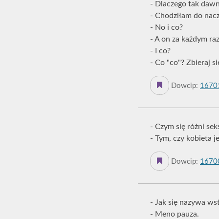
- Dlaczego tak dawn
- Chodziłam do naczel
- No i co?
- A on za każdym ra
- I co?
- Co "co"? Zbieraj s
Dowcip:
1670
- Czym się różni sek
- Tym, czy kobieta 
Dowcip:
1670
- Jak się nazywa w
- Meno pauza.