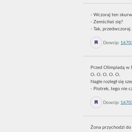
- Wczoraj ten skurwi
- Zemściłaś się?
- Tak, przedwczoraj.
Dowcip:
1670
Przed Olimpiadą w M
O. O. O. O. O.
Nagle rozległ się sz
- Piotrek, tego nie cz
Dowcip:
1670
Żona przychodzi do