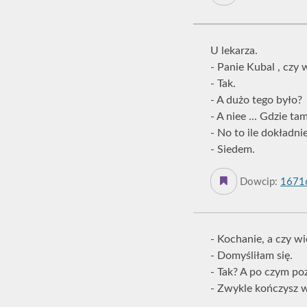
U lekarza.
- Panie Kubal , czy 
- Tak.
- A dużo tego było?
- A niee ... Gdzie t
- No to ile dokładni
- Siedem.
Dowcip:
1671
- Kochanie, a czy w
- Domyśliłam się.
- Tak? A po czym po
- Zwykle kończysz w