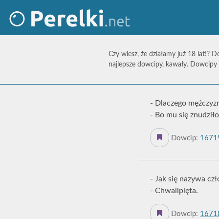
Czy wiesz, że działamy już 18 lat!? D
najlepsze dowcipy, kawały. Dowcipy 
- Dlaczego mężczyzn
- Bo mu się znudził
Dowcip:
1671
- Jak się nazywa czł
- Chwalipięta.
Dowcip:
1671