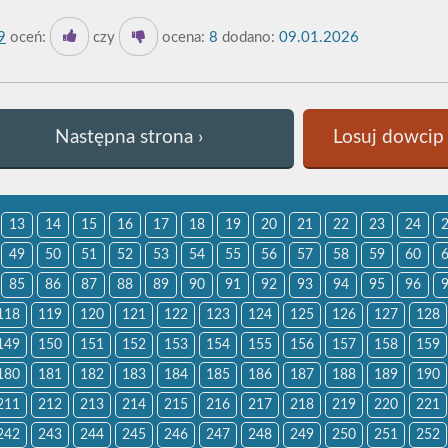
9
oceń:
czy
ocena:
8
dodano:
09.01.2026
Następna strona ›
Losuj dowcip 
13
14
15
16
17
18
19
20
21
22
23
24
49
50
51
52
53
54
55
56
57
58
59
60
85
86
87
88
89
90
91
92
93
94
95
96
118
119
120
121
122
123
124
125
126
127
128
149
150
151
152
153
154
155
156
157
158
159
180
181
182
183
184
185
186
187
188
189
190
211
212
213
214
215
216
217
218
219
220
221
242
243
244
245
246
247
248
249
250
251
252