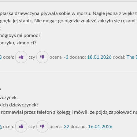
płaska dziewczyna pływała sobie w morzu. Nagle jedna z większy
ągnęła jej stanik. Nie mogąc go nigdzie znaleźć zakryła się rękami
:
 mógłbyś mi pomóc?
pczyku, zimno ci?
8
oceń:
czy
ocena:
-3
dodano:
18.01.2026
dodał:
The B
?
ewczynek.
akich dziewczynek?
a rozmawiał przez telefon z kolegą i mówił, że pójdą zapolować n
6
oceń:
czy
ocena:
32
dodano:
16.01.2026