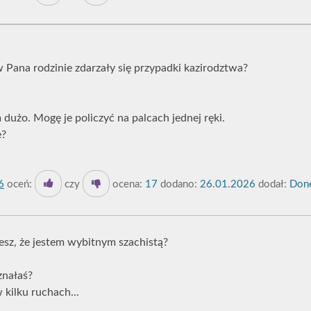
w Pana rodzinie zdarzały się przypadki kazirodztwa?
am dużo. Mogę je policzyć na palcach jednej ręki.
e?
6
oceń:
czy
ocena:
17
dodano:
26.01.2026
dodał:
Done
iesz, że jestem wybitnym szachistą?
znałaś?
 kilku ruchach...