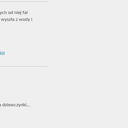
ch od niej fal
, wyszła z wody i
ill
a dziewczynki...