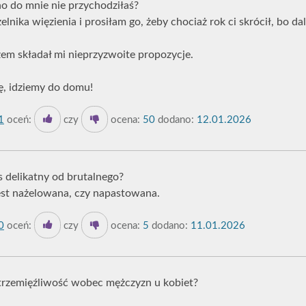
o do mnie nie przychodziłaś?
nika więzienia i prosiłam go, żeby chociaż rok ci skrócił, bo dali
zem składał mi nieprzyzwoite propozycje.
ię, idziemy do domu!
1
oceń:
czy
ocena:
50
dodano:
12.01.2026
s delikatny od brutalnego?
jest nażelowana, czy napastowana.
0
oceń:
czy
ocena:
5
dodano:
11.01.2026
strzemięźliwość wobec mężczyzn u kobiet?