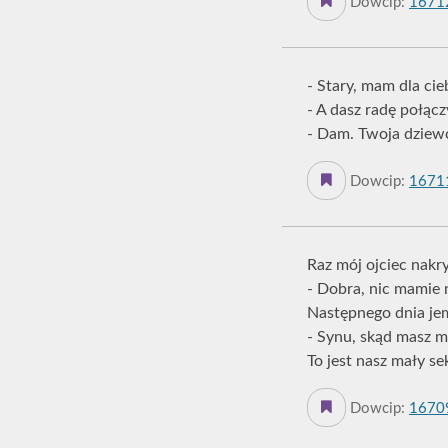
Dowcip:
1671
- Stary, mam dla ci
- A dasz radę połącz
- Dam. Twoja dziew
Dowcip:
1671
Raz mój ojciec nakr
- Dobra, nic mamie 
Następnego dnia jem
- Synu, skąd masz m
To jest nasz mały s
Dowcip:
1670