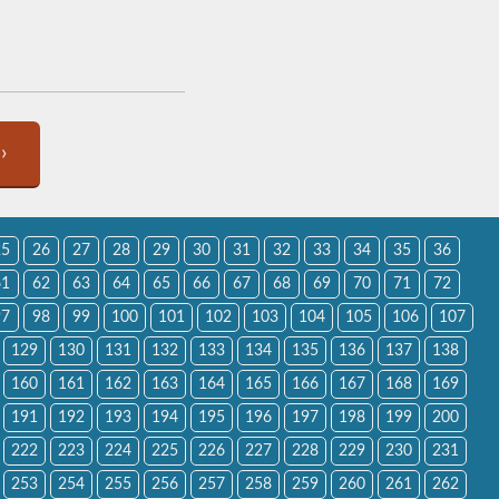
›
25
26
27
28
29
30
31
32
33
34
35
36
61
62
63
64
65
66
67
68
69
70
71
72
97
98
99
100
101
102
103
104
105
106
107
129
130
131
132
133
134
135
136
137
138
160
161
162
163
164
165
166
167
168
169
191
192
193
194
195
196
197
198
199
200
222
223
224
225
226
227
228
229
230
231
253
254
255
256
257
258
259
260
261
262