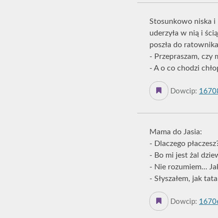
Stosunkowo niska i 
uderzyła w nią i ści
poszła do ratownika
- Przepraszam, czy
- A o co chodzi chło
Dowcip:
1670
Mama do Jasia:
- Dlaczego płaczesz
- Bo mi jest żal dzi
- Nie rozumiem... J
- Słyszałem, jak tat
Dowcip:
1670