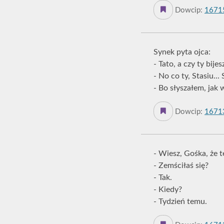
Dowcip:
1671
Synek pyta ojca:
- Tato, a czy ty bij
- No co ty, Stasiu...
- Bo słyszałem, jak
Dowcip:
1671
- Wiesz, Gośka, że t
- Zemściłaś się?
- Tak.
- Kiedy?
- Tydzień temu.