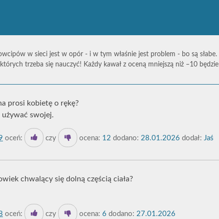
owcipów w sieci jest w opór - i w tym właśnie jest problem - bo są słabe.
których trzeba się nauczyć! Każdy kawał z oceną mniejszą niż –10 będz
a prosi kobietę o rękę?
o używać swojej.
9
oceń:
czy
ocena:
12
dodano:
28.01.2026
dodał:
Jaś
owiek chwalący się dolną częścią ciała?
8
oceń:
czy
ocena:
6
dodano:
27.01.2026