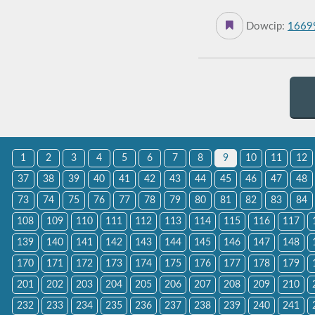
Dowcip:
1669
1
2
3
4
5
6
7
8
9
10
11
12
37
38
39
40
41
42
43
44
45
46
47
48
73
74
75
76
77
78
79
80
81
82
83
84
108
109
110
111
112
113
114
115
116
117
139
140
141
142
143
144
145
146
147
148
170
171
172
173
174
175
176
177
178
179
201
202
203
204
205
206
207
208
209
210
232
233
234
235
236
237
238
239
240
241