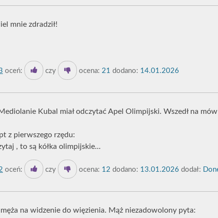
el mnie zdradził!
3
oceń:
czy
ocena:
21
dodano:
14.01.2026
ediolanie Kubal miał odczytać Apel Olimpijski. Wszedł na mówni
ept z pierwszego rzędu:
ytaj , to są kółka olimpijskie...
2
oceń:
czy
ocena:
12
dodano:
13.01.2026
dodał:
Done
 męża na widzenie do więzienia. Mąż niezadowolony pyta: