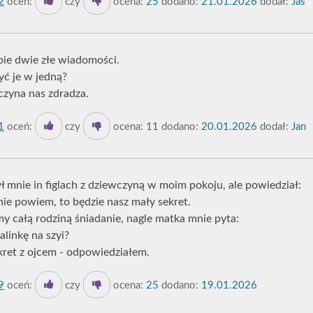
2
oceń:
czy
ocena:
25
dodano:
21.01.2026
dodał:
Jaś
ebie dwie złe wiadomości.
yć je w jedną?
czyna nas zdradza.
1
oceń:
czy
ocena:
11
dodano:
20.01.2026
dodał:
Jan
ył mnie in figlach z dziewczyną w moim pokoju, ale powiedział:
nie powiem, to będzie nasz mały sekret.
y całą rodziną śniadanie, nagle matka mnie pyta:
alinkę na szyi?
ekret z ojcem - odpowiedziałem.
9
oceń:
czy
ocena:
25
dodano:
19.01.2026