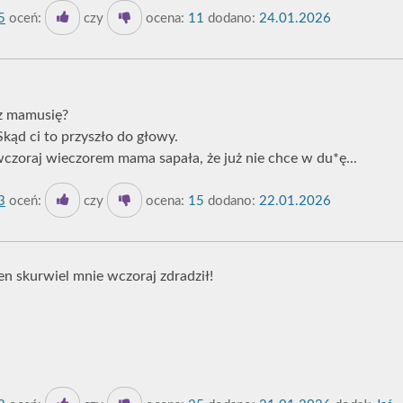
5
oceń:
czy
ocena:
11
dodano:
24.01.2026
esz mamusię?
 Skąd ci to przyszło do głowy.
 wczoraj wieczorem mama sapała, że już nie chce w du*ę...
3
oceń:
czy
ocena:
15
dodano:
22.01.2026
en skurwiel mnie wczoraj zdradził!