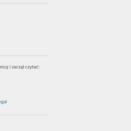
cę i zaczął czytać:
gal