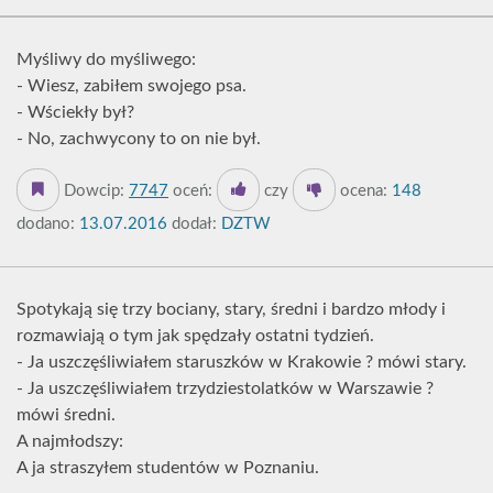
Myśliwy do myśliwego:
- Wiesz, zabiłem swojego psa.
- Wściekły był?
- No, zachwycony to on nie był.
Dowcip:
7747
oceń:
czy
ocena:
148
dodano:
13.07.2016
dodał:
DZTW
Spotykają się trzy bociany, stary, średni i bardzo młody i
rozmawiają o tym jak spędzały ostatni tydzień.
- Ja uszczęśliwiałem staruszków w Krakowie ? mówi stary.
- Ja uszczęśliwiałem trzydziestolatków w Warszawie ?
mówi średni.
A najmłodszy:
A ja straszyłem studentów w Poznaniu.