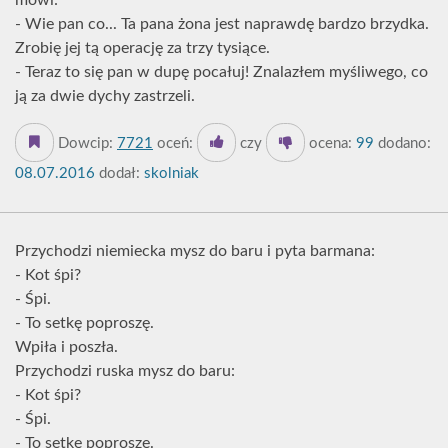
mówi:
- Wie pan co... Ta pana żona jest naprawdę bardzo brzydka.
Zrobię jej tą operację za trzy tysiące.
- Teraz to się pan w dupę pocałuj! Znalazłem myśliwego, co
ją za dwie dychy zastrzeli.
Dowcip:
7721
oceń:
czy
ocena:
99
dodano:
08.07.2016
dodał:
skolniak
Przychodzi niemiecka mysz do baru i pyta barmana:
- Kot śpi?
- Śpi.
- To setkę poproszę.
Wpiła i poszła.
Przychodzi ruska mysz do baru:
- Kot śpi?
- Śpi.
- To setkę poproszę.