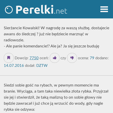
Sierżancie Kowalski! W nagrodę za waszą służbę, dostajecie
awans do śledczej ? już nie będziecie marznąć w
radiowozie.
- Ale panie komendancie!? Ale ja? Ja się jeszcze buduję
Dowcip:
7750
oceń:
czy
ocena:
79
dodano:
14.07.2016
dodał:
DZTW
Siedzi sobie gość na rybach, w pewnym momencie ma
branie. Wyciąga, a tam taka niewielka złota rybka. Przyjrzał
sie jej i stwierdził, że taką malizną to on sobie głowy nie
będzie zawracał i już chce ją wrzucić do wody, gdy nagle
rybka sie odzywa: