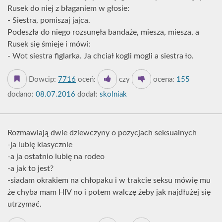
Rusek do niej z błaganiem w głosie:
- Siestra, pomiszaj jajca.
Podeszła do niego rozsunęła bandaże, miesza, miesza, a
Rusek się śmieje i mówi:
- Wot siestra figlarka. Ja chciał kogli mogli a siestra ło.
Dowcip:
7716
oceń:
czy
ocena:
155
dodano:
08.07.2016
dodał:
skolniak
Rozmawiają dwie dziewczyny o pozycjach seksualnych
-ja lubię klasycznie
-a ja ostatnio lubię na rodeo
-a jak to jest?
-siadam okrakiem na chłopaku i w trakcie seksu mówię mu
że chyba mam HIV no i potem walczę żeby jak najdłużej się
utrzymać.