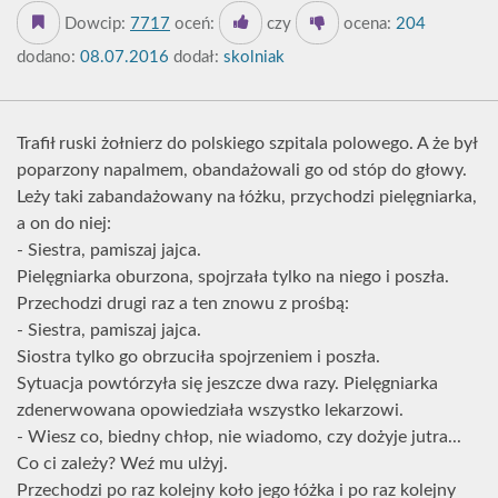
Dowcip:
7717
oceń:
czy
ocena:
204
dodano:
08.07.2016
dodał:
skolniak
Trafił ruski żołnierz do polskiego szpitala polowego. A że był
poparzony napalmem, obandażowali go od stóp do głowy.
Leży taki zabandażowany na łóżku, przychodzi pielęgniarka,
a on do niej:
- Siestra, pamiszaj jajca.
Pielęgniarka oburzona, spojrzała tylko na niego i poszła.
Przechodzi drugi raz a ten znowu z prośbą:
- Siestra, pamiszaj jajca.
Siostra tylko go obrzuciła spojrzeniem i poszła.
Sytuacja powtórzyła się jeszcze dwa razy. Pielęgniarka
zdenerwowana opowiedziała wszystko lekarzowi.
- Wiesz co, biedny chłop, nie wiadomo, czy dożyje jutra...
Co ci zależy? Weź mu ulżyj.
Przechodzi po raz kolejny koło jego łóżka i po raz kolejny