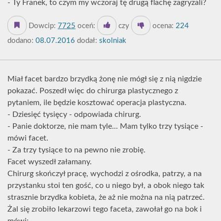
- Ty Franek, to czym my wczoraj tę drugą flachę zagryzali?
Dowcip:
7725
oceń:
czy
ocena:
224
dodano:
08.07.2016
dodał:
skolniak
Miał facet bardzo brzydką żonę nie mógł się z nią nigdzie
pokazać. Poszedł więc do chirurga plastycznego z
pytaniem, ile będzie kosztować operacja plastyczna.
- Dziesięć tysięcy - odpowiada chirurg.
- Panie doktorze, nie mam tyle... Mam tylko trzy tysiące -
mówi facet.
- Za trzy tysiące to na pewno nie zrobię.
Facet wyszedł załamany.
Chirurg skończył pracę, wychodzi z ośrodka, patrzy, a na
przystanku stoi ten gość, co u niego był, a obok niego tak
strasznie brzydka kobieta, że aż nie można na nią patrzeć.
Żal się zrobiło lekarzowi tego faceta, zawołał go na bok i