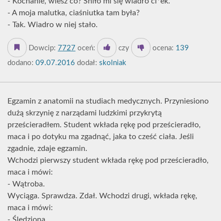
- Kochanie, wiesz co? Śniło mi się wiadro ci*ek.
- A moja malutka, ciaśniutka tam była?
- Tak. Wiadro w niej stało.
Dowcip:
7727
oceń:
czy
ocena:
139
dodano:
09.07.2016
dodał:
skolniak
Egzamin z anatomii na studiach medycznych. Przyniesiono
dużą skrzynię z narządami ludzkimi przykrytą
prześcieradłem. Student wkłada rękę pod prześcieradło,
maca i po dotyku ma zgadnąć, jaka to cześć ciała. Jeśli
zgadnie, zdaje egzamin.
Wchodzi pierwszy student wkłada rękę pod prześcieradło,
maca i mówi:
- Wątroba.
Wyciąga. Sprawdza. Zdał. Wchodzi drugi, wkłada rękę,
maca i mówi:
- Śledziona.