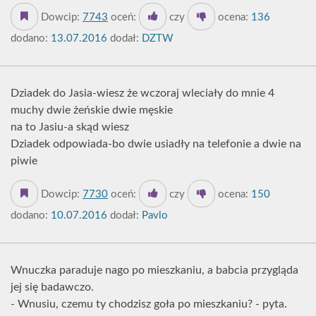
Dowcip:
7743
oceń:
czy
ocena:
136
dodano:
13.07.2016
dodał:
DZTW
Dziadek do Jasia-wiesz że wczoraj wleciały do mnie 4
muchy dwie żeńskie dwie męskie
na to Jasiu-a skąd wiesz
Dziadek odpowiada-bo dwie usiadły na telefonie a dwie na
piwie
Dowcip:
7730
oceń:
czy
ocena:
150
dodano:
10.07.2016
dodał:
Pavlo
Wnuczka paraduje nago po mieszkaniu, a babcia przygląda
jej się badawczo.
- Wnusiu, czemu ty chodzisz goła po mieszkaniu? - pyta.