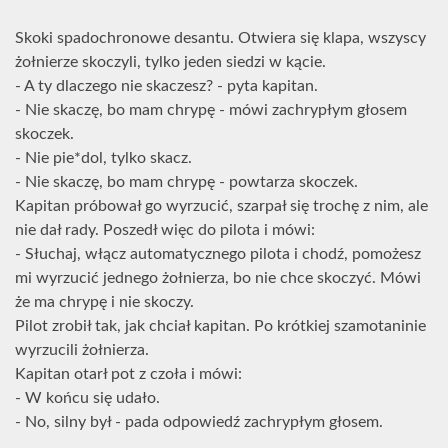
Skoki spadochronowe desantu. Otwiera się klapa, wszyscy
żołnierze skoczyli, tylko jeden siedzi w kącie.
- A ty dlaczego nie skaczesz? - pyta kapitan.
- Nie skaczę, bo mam chrypę - mówi zachrypłym głosem
skoczek.
- Nie pie*dol, tylko skacz.
- Nie skaczę, bo mam chrypę - powtarza skoczek.
Kapitan próbował go wyrzucić, szarpał się trochę z nim, ale
nie dał rady. Poszedł więc do pilota i mówi:
- Słuchaj, włącz automatycznego pilota i chodź, pomożesz
mi wyrzucić jednego żołnierza, bo nie chce skoczyć. Mówi
że ma chrypę i nie skoczy.
Pilot zrobił tak, jak chciał kapitan. Po krótkiej szamotaninie
wyrzucili żołnierza.
Kapitan otarł pot z czoła i mówi:
- W końcu się udało.
- No, silny był - pada odpowiedź zachrypłym głosem.