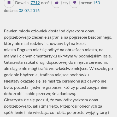
Dowcip:
7712
oceń:
czy
ocena:
153
dodano:
08.07.2016
Pewien młody człowiek dostał od dyrektora domu
pogrzebowego zlecenie zagrania na pogrzebie bezdomnego,
który nie miał rodziny i chowany był na koszt
miasta.Pogrzeb miał się odbyć na obrzeżach miasta, na
małym i cichym cmentarzyku ukrytym w podmiejskim lesie.
Gitarzysta szukał drogi dojazdowej do miejsca ceremonii,
ale ciągle nie mógł trafić we właściwe miejsce. Wreszcie, po
godzinie błądzenia, trafił na miejsce pochówku.
Niestety okazało się, że mistrza ceremonii już dawno nie
było, pozostali jedynie grabarze, którzy przed zasypaniem
dołu zrobili sobie przerwę śniadaniową.
Gitarzysta źle się poczuł, że zawiódł dyrektora domu
pogrzebowego, jak i zmarłego. Przeprosił obecnych za
spóźnienie i nie wiedząc, co robić, po prostu wyjął gitarę i