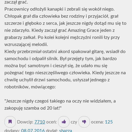
zaczął grać.
Pracownicy odłożyli kanapki i zebrali się wokół niego.
Chłopak grał dla człowieka bez rodziny i przyjaciół, grał
szczerze i głęboko z serca, jak jeszcze nigdy dotąd mu się to
nie zdarzyło. Kiedy zaczął grać Amazing Grace jeden z
grabarzy załkał. Po kolei kolejni mężczyźni ronili łzy przy
wzruszającej melodii.
Kiedy przebrzmiał ostatni akord spakował gitarę, wsiadł do
samochodu i odpalił silnik. Był przejęty tym, jak bardzo
można być samotnym i cieszył się, że udało mu się
pożegnać tego nieszczęśliwego człowieka. Kiedy jeszcze na
chwilę uchylił drzwi samochodu, usłyszał jednego z
robotników, mówiącego:
"Jeszcze nigdy czegoś takiego na oczy nie widziałem, a
zakopuję szamba od 20 lat!"
Dowcip:
7710
oceń:
czy
ocena:
125
dodano:
08.07.2016
dodał:
shazza