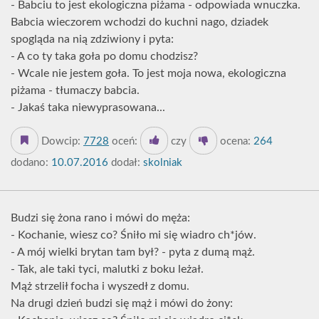
- Babciu to jest ekologiczna piżama - odpowiada wnuczka.
Babcia wieczorem wchodzi do kuchni nago, dziadek
spogląda na nią zdziwiony i pyta:
- A co ty taka goła po domu chodzisz?
- Wcale nie jestem goła. To jest moja nowa, ekologiczna
piżama - tłumaczy babcia.
- Jakaś taka niewyprasowana...
Dowcip:
7728
oceń:
czy
ocena:
264
dodano:
10.07.2016
dodał:
skolniak
Budzi się żona rano i mówi do męża:
- Kochanie, wiesz co? Śniło mi się wiadro ch*jów.
- A mój wielki brytan tam był? - pyta z dumą mąż.
- Tak, ale taki tyci, malutki z boku leżał.
Mąż strzelił focha i wyszedł z domu.
Na drugi dzień budzi się mąż i mówi do żony: