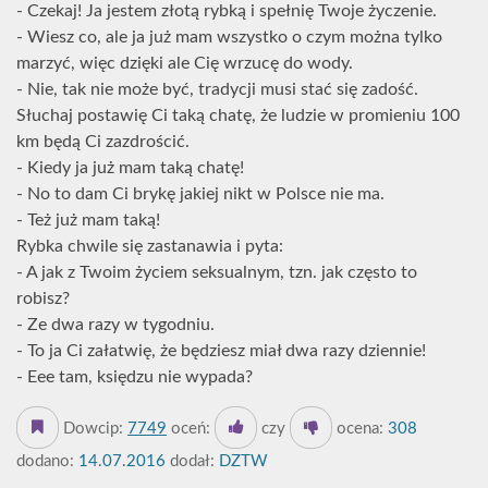
- Czekaj! Ja jestem złotą rybką i spełnię Twoje życzenie.
- Wiesz co, ale ja już mam wszystko o czym można tylko
marzyć, więc dzięki ale Cię wrzucę do wody.
- Nie, tak nie może być, tradycji musi stać się zadość.
Słuchaj postawię Ci taką chatę, że ludzie w promieniu 100
km będą Ci zazdrościć.
- Kiedy ja już mam taką chatę!
- No to dam Ci brykę jakiej nikt w Polsce nie ma.
- Też już mam taką!
Rybka chwile się zastanawia i pyta:
- A jak z Twoim życiem seksualnym, tzn. jak często to
robisz?
- Ze dwa razy w tygodniu.
- To ja Ci załatwię, że będziesz miał dwa razy dziennie!
- Eee tam, księdzu nie wypada?
Dowcip:
7749
oceń:
czy
ocena:
308
dodano:
14.07.2016
dodał:
DZTW