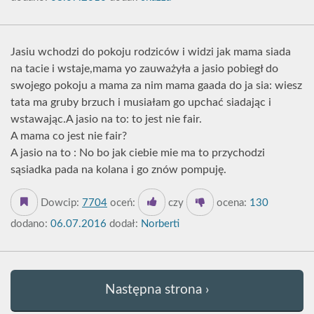
Jasiu wchodzi do pokoju rodziców i widzi jak mama siada
na tacie i wstaje,mama yo zauważyła a jasio pobiegł do
swojego pokoju a mama za nim mama gaada do ja sia: wiesz
tata ma gruby brzuch i musiałam go upchać siadając i
wstawając.A jasio na to: to jest nie fair.
A mama co jest nie fair?
A jasio na to : No bo jak ciebie mie ma to przychodzi
sąsiadka pada na kolana i go znów pompuję.
Dowcip:
7704
oceń:
czy
ocena:
130
dodano:
06.07.2016
dodał:
Norberti
Następna strona ›