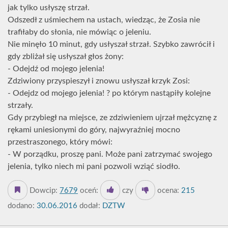
jak tylko usłyszę strzał.
Odszedł z uśmiechem na ustach, wiedząc, że Zosia nie
trafiłaby do słonia, nie mówiąc o jeleniu.
Nie minęło 10 minut, gdy usłyszał strzał. Szybko zawrócił i
gdy zbliżał się usłyszał głos żony:
- Odejdź od mojego jelenia!
Zdziwiony przyspieszył i znowu usłyszał krzyk Zosi:
- Odejdz od mojego jelenia! ? po którym nastąpiły kolejne
strzały.
Gdy przybiegł na miejsce, ze zdziwieniem ujrzał mężcyznę z
rękami uniesionymi do góry, najwyraźniej mocno
przestraszonego, który mówi:
- W porządku, proszę pani. Może pani zatrzymać swojego
jelenia, tylko niech mi pani pozwoli wziąć siodło.
Dowcip:
7679
oceń:
czy
ocena:
215
dodano:
30.06.2016
dodał:
DZTW