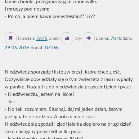
łamie choinki, przegania zające i inne wilki.
I mruczy pod nosem:
- Po co ja piłem kawę we wrześniu???????
Dowcip:
7675
oceń:
czy
ocena:
78
dodano:
29.06.2016
dodał:
DZTW
Niedźwiedź sporządził listę zwierząt, które chce zjeść.
Oczywiście dowiedziały się o tym zwierzęta z lasu i wpadły
w panikę. Nazajutrz do niedźwiedzia przyszedł jeleń i pyta:
- Niedźwiedziu, jestem na liście?
- Tak.
- No tak, rozumiem. Słuchaj, daj mi jeden dzień, żebym
pożegnał się z rodziną. A potem mnie zjesz.
Niedźwiedź się zgodził i zjadł jelenia dopiero na drugi dzień.
Jako następny przyszedł wilk i pyta: