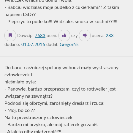
Wnuczek wraca do domu i woła:
- Babciu widzialas moje pudelko z cukierkami?? Z takim
napisem LSD??
- Pieprzyc to pudelko!!! Widziales smoka w kuchni??!!!!
Dowcip:
7683
oceń:
czy
ocena:
283
dodano:
01.07.2016
dodał:
GregorNs
Do baru, rzeźniczej speluny wchodzi mały wystraszony
człowieczek i
nieśmiało pyta:
- Panowie, bardzo przepraszam, czyj to rottweiler jest
uwiązany na zewnątrz?
Podnosi się olbrzymi, zarośnięty dresiarz i rzuca:
- Mój, bo co ??
Na to przestraszony człowieczek:
- Bardzo mi przykro, ale mój ratlerek go zabił.
- A jak to niby miał zrobić?!!