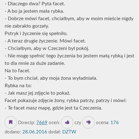
- Dlaczego dwa? Pyta facet.
- A bo ja jestem mała rybka.
- Dobrze mówi facet, chciałbym, aby w moim mieście nigdy
nie zabrakło gorzały.
Pstryk i życzenie się spełniło.
- A teraz drugie życzenie. Mówi facet.
- Chciałbym, aby w Czeczeni był pokój.
- Nie mogę spełnić tego życzenia bo jestem małą rybką i jest
to dla mnie za duże zadanie.
Na to facet.
- To bym chciał, aby moja żona wyładniała.
Rybka na to:
- Jak masz jej zdjęcie to pokaż.
Facet pokazuje zdjęcie żony, rybka patrzy, patrzy i mówi:
- Te facet masz mapę, gdzie jest ta Czeczenia.
Dowcip:
7669
oceń:
czy
ocena:
176
dodano:
28.06.2016
dodał:
DZTW