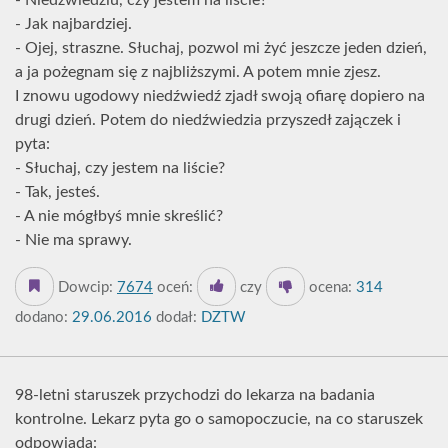
- Niedźwiedziu, czy jestem na liście?
- Jak najbardziej.
- Ojej, straszne. Słuchaj, pozwol mi żyć jeszcze jeden dzień,
a ja pożegnam się z najbliższymi. A potem mnie zjesz.
I znowu ugodowy niedźwiedź zjadł swoją ofiarę dopiero na
drugi dzień. Potem do niedźwiedzia przyszedł zajączek i
pyta:
- Słuchaj, czy jestem na liście?
- Tak, jesteś.
- A nie mógłbyś mnie skreślić?
- Nie ma sprawy.
Dowcip:
7674
oceń:
czy
ocena:
314
dodano:
29.06.2016
dodał:
DZTW
98-letni staruszek przychodzi do lekarza na badania
kontrolne. Lekarz pyta go o samopoczucie, na co staruszek
odpowiada: