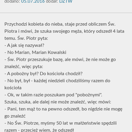
dodano:
05.07.2016
dodał:
DZTW
Przychodzi kobieta do nieba, staje przed obliczem Św.
Piotra i mówi, że szuka swojego męża, który odszedł 4 lata
temu. Św. Piotr pyta:
- A jak się nazywał?
- No Marian, Marian Kowalski
- Św. Piotr przeszukuje bazę, ale mówi, że nie może go
znaleźć, więc pyta:
- A pobożny był? Do kościoła chodził?
- No był, był - każdej niedzieli chodziliśmy razem do
kościoła
- Ok, w takim razie poszukam pod "pobożnymi".
Szuka, szuka, ale dalej nie może znaleźć, więc mówi:
- Pani, ten mąż to na pewno odszedł, bo nigdzie nie mogę
go znaleźć
- No Św. Piotrze, myśmy 50 lat w małżeństwie spędzili
razem - przecież wiem, że odszedł