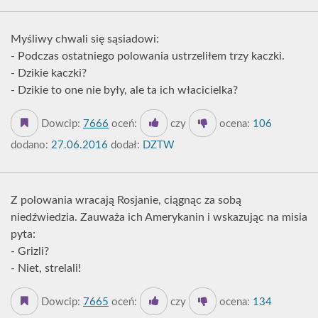
Myśliwy chwali się sąsiadowi:
- Podczas ostatniego polowania ustrzeliłem trzy kaczki.
- Dzikie kaczki?
- Dzikie to one nie były, ale ta ich włacicielka?
Dowcip:
7666
oceń:
czy
ocena:
106
dodano:
27.06.2016
dodał:
DZTW
Z polowania wracają Rosjanie, ciągnąc za sobą
niedźwiedzia. Zauważa ich Amerykanin i wskazując na misia
pyta:
- Grizli?
- Niet, strelali!
Dowcip:
7665
oceń:
czy
ocena:
134