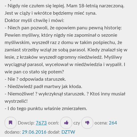
- Nigdy nie czułem się lepiej. Mam 18-letnią narzeczoną.
Jest w ciąży i wkrótce będziemy mieć syna.
Doktor myśli chwilę i mówi:
- Niech pan pozwoli, że opowiem panu pewną historię:
Pewien myśliwy, który nigdy nie zapominał o sezonie
myśliwskim, wyszedł raz z domu w takim pośpiechu, że
zamiast strzelby wziął ze sobą parasol. Kiedy znalazł się w
lesie, z krzaków wyszedł ogromny niedźwiedź. Myśliwy
wyciągnął parasol, wycelował w niedźwiedzia i wypalił. I
wie pan co stało się potem?
- Nie ? odpowiada staruszek.
- Niedźwiedź padł martwy jak kłoda.
- Niemożliwe! ? wykrzyknął staruszek. ? Ktoś inny musiał
wystrzelić!
- I do tego punktu właśnie zmierzałem.
Dowcip:
7673
oceń:
czy
ocena:
264
dodano:
29.06.2016
dodał:
DZTW