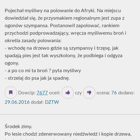
Pojechał myśliwy na polowanie do Afryki. Na miejscu
dowiedział się, że przysmakiem regionalnym jest zupa z
ogonów szympansa. Postanowił zapolować, rankiem
przychodzi podprowadzający, wręcza myśliwemu broń i
określa zasady polowania:
- wchodę na drzewo gdzie są szympansy i trzęsę, jak
spadają pies jest tak wyszkolony, że podbiega i odgyza
ogony.
- a po co mi ta broń ? pyta myśliwy
- strzelaj do psa jak ja spadnę.
Dowcip:
7677
oceń:
czy
ocena:
76
dodano:
29.06.2016
dodał:
DZTW
Środek zimy.
Po lesie chodzi zdenerwowany niedźwiedź i kopie drzewa,