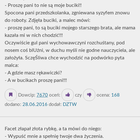
- Proszę pani to nie są moje buciki!!
Spocona pani przedszkolanka, zgniewana syzyfem znowu
do roboty. Zdjęła buciki, a malec mówi:
- proszę pani, to są buciki mojego starszego brata, ale mama
kazała mi w nich chodzić!!!
Oczywiście gul pani wychowawczyni rozchuśtany, pod
nosem coś blUźni, w duchu myśli nie godne nauczyciela, ale
założyła. SczęŚliwa chce wychodzić na podwórko pyta
malca:
- A gdzie masz rękawiczki?
- A w bucikach proszę pani!!!
Dowcip:
7670
oceń:
czy
ocena:
168
dodano:
28.06.2016
dodał:
DZTW
Facet złapał złota rybkę, a ta mówi do niego:
- Wypuść mnie a spełnię twoje dwa życzenia.