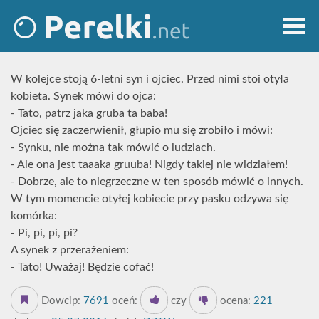
W kolejce stoją 6-letni syn i ojciec. Przed nimi stoi otyła
kobieta. Synek mówi do ojca:
- Tato, patrz jaka gruba ta baba!
Ojciec się zaczerwienił, głupio mu się zrobiło i mówi:
- Synku, nie można tak mówić o ludziach.
- Ale ona jest taaaka gruuba! Nigdy takiej nie widziałem!
- Dobrze, ale to niegrzeczne w ten sposób mówić o innych.
W tym momencie otyłej kobiecie przy pasku odzywa się
komórka:
- Pi, pi, pi, pi?
A synek z przerażeniem:
- Tato! Uważaj! Będzie cofać!
Dowcip:
7691
oceń:
czy
ocena:
221