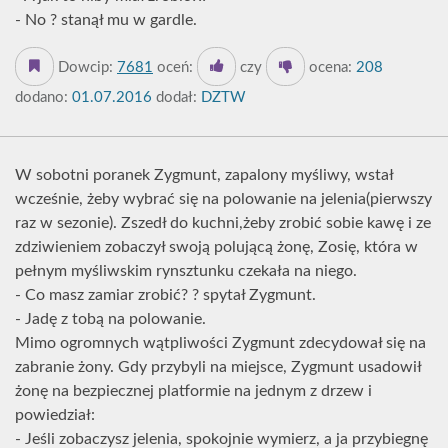
- No ? stanął mu w gardle.
Dowcip:
7681
oceń:
czy
ocena:
208
dodano:
01.07.2016
dodał:
DZTW
W sobotni poranek Zygmunt, zapalony myśliwy, wstał
wcześnie, żeby wybrać się na polowanie na jelenia(pierwszy
raz w sezonie). Zszedł do kuchni,żeby zrobić sobie kawę i ze
zdziwieniem zobaczył swoją polującą żonę, Zosię, która w
pełnym myśliwskim rynsztunku czekała na niego.
- Co masz zamiar zrobić? ? spytał Zygmunt.
- Jadę z tobą na polowanie.
Mimo ogromnych wątpliwości Zygmunt zdecydował się na
zabranie żony. Gdy przybyli na miejsce, Zygmunt usadowił
żonę na bezpiecznej platformie na jednym z drzew i
powiedział:
- Jeśli zobaczysz jelenia, spokojnie wymierz, a ja przybiegnę