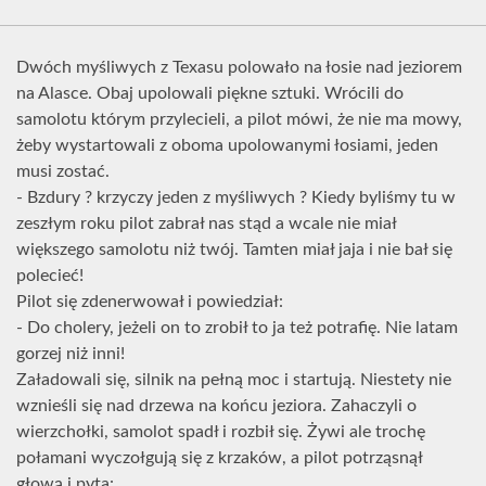
Dwóch myśliwych z Texasu polowało na łosie nad jeziorem
na Alasce. Obaj upolowali piękne sztuki. Wrócili do
samolotu którym przylecieli, a pilot mówi, że nie ma mowy,
żeby wystartowali z oboma upolowanymi łosiami, jeden
musi zostać.
- Bzdury ? krzyczy jeden z myśliwych ? Kiedy byliśmy tu w
zeszłym roku pilot zabrał nas stąd a wcale nie miał
większego samolotu niż twój. Tamten miał jaja i nie bał się
polecieć!
Pilot się zdenerwował i powiedział:
- Do cholery, jeżeli on to zrobił to ja też potrafię. Nie latam
gorzej niż inni!
Załadowali się, silnik na pełną moc i startują. Niestety nie
wznieśli się nad drzewa na końcu jeziora. Zahaczyli o
wierzchołki, samolot spadł i rozbił się. Żywi ale trochę
połamani wyczołgują się z krzaków, a pilot potrząsnął
głową i pyta: