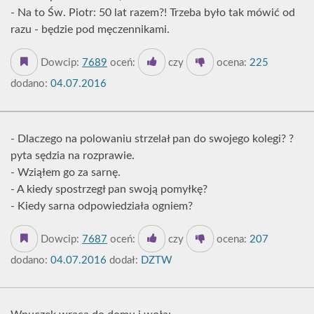
- Na to Św. Piotr: 50 lat razem?! Trzeba było tak mówić od
razu - będzie pod męczennikami.
Dowcip:
7689
oceń:
czy
ocena:
225
dodano:
04.07.2016
- Dlaczego na polowaniu strzelał pan do swojego kolegi? ?
pyta sędzia na rozprawie.
- Wziąłem go za sarnę.
- A kiedy spostrzegł pan swoją pomyłkę?
- Kiedy sarna odpowiedziała ogniem?
Dowcip:
7687
oceń:
czy
ocena:
207
dodano:
04.07.2016
dodał:
DZTW