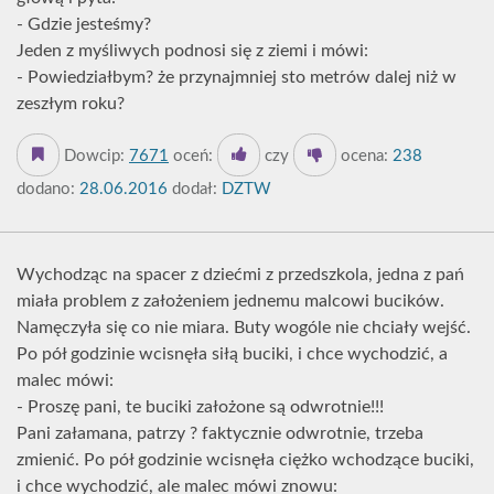
- Gdzie jesteśmy?
Jeden z myśliwych podnosi się z ziemi i mówi:
- Powiedziałbym? że przynajmniej sto metrów dalej niż w
zeszłym roku?
Dowcip:
7671
oceń:
czy
ocena:
238
dodano:
28.06.2016
dodał:
DZTW
Wychodząc na spacer z dziećmi z przedszkola, jedna z pań
miała problem z założeniem jednemu malcowi bucików.
Namęczyła się co nie miara. Buty wogóle nie chciały wejść.
Po pół godzinie wcisnęła siłą buciki, i chce wychodzić, a
malec mówi:
- Proszę pani, te buciki założone są odwrotnie!!!
Pani załamana, patrzy ? faktycznie odwrotnie, trzeba
zmienić. Po pół godzinie wcisnęła ciężko wchodzące buciki,
i chce wychodzić, ale malec mówi znowu: