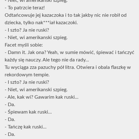
- Niet, wi amerikanski szpieg.
- To patrzcie teraz!
Odtańcowuje jej kazaczoka i to tak jakby nic nie robił od
dziecka, tylko nak***iał kazaczoki.
- I szto? Ja nie ruski?
- Niet, wi amerikanski szpieg.
Facet myśli sobie:
- Damn it. Jak ona? Yeah, w sumie mówić, śpiewać i tańczyć
każdy się nauczy. Ale tego nie da rady...
Tu wyciąga zza pazuchy pół litra. Otwiera i obala flaszkę w
rekordowym tempie.
- I szto? Ja nie ruski?
- Niet, wi amerikanski szpieg.
- Ale, kak wi? Gawarim kak ruski...
- Da.
- Śpiewam kak ruski...
- Da.
- Tańczę kak ruski...
- Da.