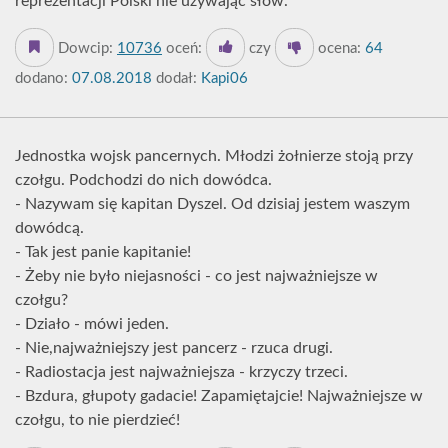
reprezentacji Polski nie używając słów.
Dowcip:
10736
oceń:
czy
ocena:
64
dodano:
07.08.2018
dodał:
Kapi06
Jednostka wojsk pancernych. Młodzi żołnierze stoją przy
czołgu. Podchodzi do nich dowódca.
- Nazywam się kapitan Dyszel. Od dzisiaj jestem waszym
dowódcą.
- Tak jest panie kapitanie!
- Żeby nie było niejasności - co jest najważniejsze w
czołgu?
- Działo - mówi jeden.
- Nie,najważniejszy jest pancerz - rzuca drugi.
- Radiostacja jest najważniejsza - krzyczy trzeci.
- Bzdura, głupoty gadacie! Zapamiętajcie! Najważniejsze w
czołgu, to nie pierdzieć!