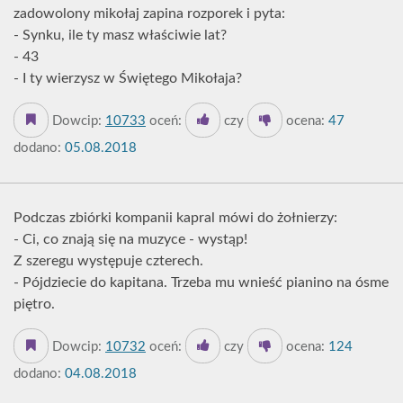
zadowolony mikołaj zapina rozporek i pyta:
- Synku, ile ty masz właściwie lat?
- 43
- I ty wierzysz w Świętego Mikołaja?
Dowcip:
10733
oceń:
czy
ocena:
47
dodano:
05.08.2018
Podczas zbiórki kompanii kapral mówi do żołnierzy:
- Ci, co znają się na muzyce - wystąp!
Z szeregu występuje czterech.
- Pójdziecie do kapitana. Trzeba mu wnieść pianino na ósme
piętro.
Dowcip:
10732
oceń:
czy
ocena:
124
dodano:
04.08.2018