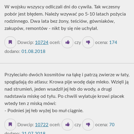
W wojsku wszyscy odliczali dni do cywila. Tak wczesny
pobór jest błędem. Należy wzywać po 5-10 latach pożycia
rodzinnego. Dwa lata bez żony, teściów, gówniaków,
zakupów, remontów - nikt by się nie uchylał.
Dowcip:
10724
oceń:
czy
ocena:
174
dodano:
01.08.2018
Przyleciało dwóch kosmitów na łąkę i patrzą zwierze w łaty,
spoglądają do atlasu: Krowa pije wodę daje mleko. Wzięli ją
nad strumień, jeden wsadził jej łeb do wody, a drugi
nadstawia miskę od tyłu. Po chwili wylatuje krowi placek
wtedy ten z miską mówi:
- Podnieś jej łeb wyżej bo muł ciągnie.
Dowcip:
10722
oceń:
czy
ocena:
70
dodano:
31.07.2018