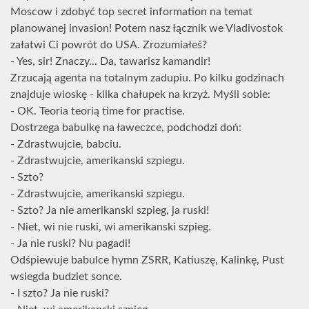
Moscow i zdobyć top secret information na temat
planowanej invasion! Potem nasz łącznik we Vladivostok
załatwi Ci powrót do USA. Zrozumiałeś?
- Yes, sir! Znaczy... Da, tawarisz kamandir!
Zrzucają agenta na totalnym zadupiu. Po kilku godzinach
znajduje wioskę - kilka chałupek na krzyż. Myśli sobie:
- OK. Teoria teorią time for practise.
Dostrzega babulkę na ławeczce, podchodzi doń:
- Zdrastwujcie, babciu.
- Zdrastwujcie, amerikanski szpiegu.
- Szto?
- Zdrastwujcie, amerikanski szpiegu.
- Szto? Ja nie amerikanski szpieg, ja ruski!
- Niet, wi nie ruski, wi amerikanski szpieg.
- Ja nie ruski? Nu pagadi!
Odśpiewuje babulce hymn ZSRR, Katiuszę, Kalinkę, Pust
wsiegda budziet sonce.
- I szto? Ja nie ruski?