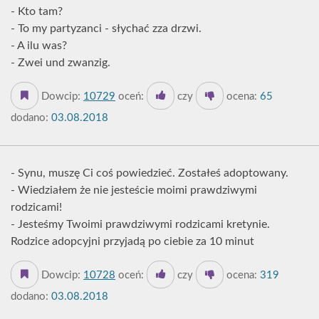
- Kto tam?
- To my partyzanci - słychać zza drzwi.
- A ilu was?
- Zwei und zwanzig.
Dowcip:
10729
oceń:
czy
ocena:
65
dodano:
03.08.2018
- Synu, muszę Ci coś powiedzieć. Zostałeś adoptowany.
- Wiedziałem że nie jesteście moimi prawdziwymi
rodzicami!
- Jesteśmy Twoimi prawdziwymi rodzicami kretynie.
Rodzice adopcyjni przyjadą po ciebie za 10 minut
Dowcip:
10728
oceń:
czy
ocena:
319
dodano:
03.08.2018