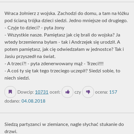
Wraca żołnierz z wojska. Zachodzi do domu, a tam na łóżku
pod ścianą trójka dzieci siedzi. Jedno mniejsze od drugiego.
- Czyje to dzieci? - pyta żony
- Wszystkie nasze. Pamiętasz jak cię brali do wojska? Ja
wtedy brzemienna byłam - tak i Andrzejek się urodził. A
potem pamiętasz, jak cię odwiedzałam w jednostce? Tak i
Jasiu przyszedł na świat.
- A trzeci?! - pyta zdenerwowany mąż - Trzeci!!!!
- A coś ty się tak tego trzeciego uczepił? Siedzi sobie, to
niech siedzi.
Dowcip:
10731
oceń:
czy
ocena:
157
dodano:
04.08.2018
Siedzą partyzanci w ziemiance, nagle słychać stukanie do
drzwi.