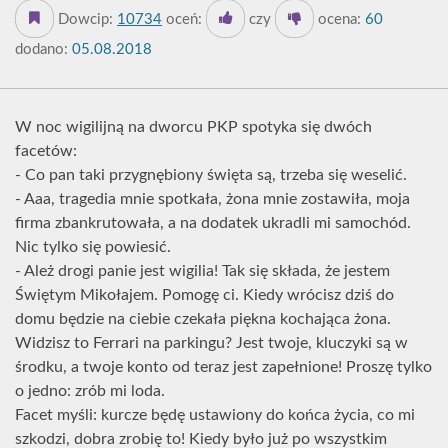
Dowcip:
10734
oceń:
czy
ocena:
60
dodano:
05.08.2018
W noc wigilijną na dworcu PKP spotyka się dwóch
facetów:
- Co pan taki przygnębiony święta są, trzeba się weselić.
- Aaa, tragedia mnie spotkała, żona mnie zostawiła, moja
firma zbankrutowała, a na dodatek ukradli mi samochód.
Nic tylko się powiesić.
- Ależ drogi panie jest wigilia! Tak się składa, że jestem
Świętym Mikołajem. Pomogę ci. Kiedy wrócisz dziś do
domu będzie na ciebie czekała piękna kochająca żona.
Widzisz to Ferrari na parkingu? Jest twoje, kluczyki są w
środku, a twoje konto od teraz jest zapełnione! Proszę tylko
o jedno: zrób mi loda.
Facet myśli: kurcze będę ustawiony do końca życia, co mi
szkodzi, dobra zrobię to! Kiedy było już po wszystkim