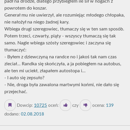
padł na drodze, dlatego przybiegłem ile sił w nogach z
powrotem do koszar.
Generał mu nie uwierzył, ale rozumiejąc młodego chłopaka,
nie nałożył na niego żadnej kary.
Wbiega drugi szeregowiec, tłumaczy się w ten sam sposób.
Potem trzeci, czwarty, piąty - wszyscy tłumaczą się tak
samo. Nagle wbiega szósty szeregowiec i zaczyna się
tłumaczyć:
- Byłem z dziewczyną na randce no i jakoś tak nam czas
zleciał... Randka się skończyła, a ja pobiegłem na autobus,
ale ten mi uciekł, złapałem autostopa i...
- I auto się zepsuło?
- Nie, droga była zawalona martwymi końmi, nie dało się
przejechać.
Dowcip:
10725
oceń:
czy
ocena:
139
dodano:
02.08.2018