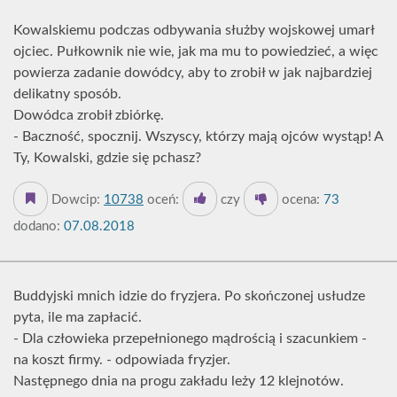
Kowalskiemu podczas odbywania służby wojskowej umarł
ojciec. Pułkownik nie wie, jak ma mu to powiedzieć, a więc
powierza zadanie dowódcy, aby to zrobił w jak najbardziej
delikatny sposób.
Dowódca zrobił zbiórkę.
- Baczność, spocznij. Wszyscy, którzy mają ojców wystąp! A
Ty, Kowalski, gdzie się pchasz?
Dowcip:
10738
oceń:
czy
ocena:
73
dodano:
07.08.2018
Buddyjski mnich idzie do fryzjera. Po skończonej usłudze
pyta, ile ma zapłacić.
- Dla człowieka przepełnionego mądrością i szacunkiem -
na koszt firmy. - odpowiada fryzjer.
Następnego dnia na progu zakładu leży 12 klejnotów.