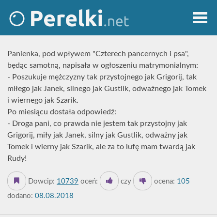
Panienka, pod wpływem "Czterech pancernych i psa",
będąc samotną, napisała w ogłoszeniu matrymonialnym:
- Poszukuje mężczyzny tak przystojnego jak Grigorij, tak
miłego jak Janek, silnego jak Gustlik, odważnego jak Tomek
i wiernego jak Szarik.
Po miesiącu dostała odpowiedź:
- Droga pani, co prawda nie jestem tak przystojny jak
Grigorij, miły jak Janek, silny jak Gustlik, odważny jak
Tomek i wierny jak Szarik, ale za to lufę mam twardą jak
Rudy!
Dowcip:
10739
oceń:
czy
ocena:
105
dodano:
08.08.2018