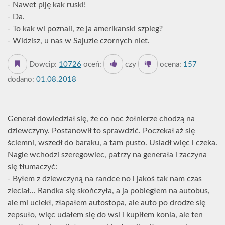
- Nawet piję kak ruski!
- Da.
- To kak wi poznali, ze ja amerikanski szpieg?
- Widzisz, u nas w Sajuzie czornych niet.
Dowcip:
10726
oceń:
czy
ocena:
157
dodano:
01.08.2018
Generał dowiedział się, że co noc żołnierze chodzą na
dziewczyny. Postanowił to sprawdzić. Poczekał aż się
ściemni, wszedł do baraku, a tam pusto. Usiadł więc i czeka.
Nagle wchodzi szeregowiec, patrzy na generała i zaczyna
się tłumaczyć:
- Byłem z dziewczyną na randce no i jakoś tak nam czas
zleciał... Randka się skończyła, a ja pobiegłem na autobus,
ale mi uciekł, złapałem autostopa, ale auto po drodze się
zepsuło, więc udałem się do wsi i kupiłem konia, ale ten