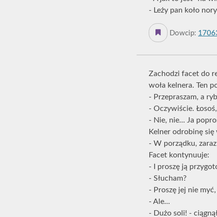
- Leży pan koło nory
Dowcip:
1706
Zachodzi facet do re
woła kelnera. Ten po
- Przepraszam, a ryb
- Oczywiście. Łosoś,
- Nie, nie... Ja popr
Kelner odrobinę się
- W porządku, zaraz
Facet kontynuuje:
- I proszę ją przyg
- Słucham?
- Proszę jej nie myć,
- Ale...
- Dużo soli! - ciągną