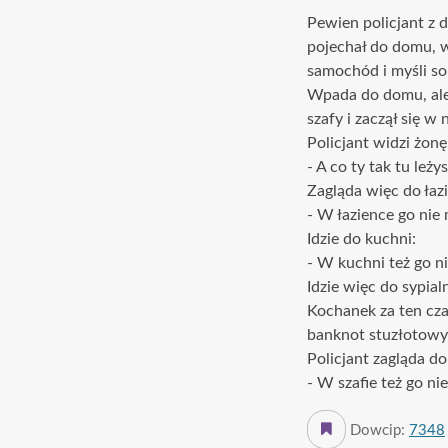
Pewien policjant z 
pojechał do domu, w
samochód i myśli sob
Wpada do domu, ale 
szafy i zaczął się w 
Policjant widzi żonę
- A co ty tak tu leży
Zagląda więc do łazi
- W łazience go nie 
Idzie do kuchni:
- W kuchni też go n
Idzie więc do sypialn
Kochanek za ten cza
banknot stuzłotowy 
Policjant zagląda d
- W szafie też go ni
Dowcip:
7348