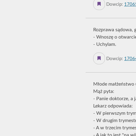
Dowcip:
1706
Rozprawa sądowa, g
- Wnoszę o otwarci
- Uchylam.
Dowcip:
1706
Młode małżeństwo u 
Mąż pyta:
- Panie doktorze, a 
Lekarz odpowiada:
- W pierwszym trym
- W drugim trymestrz
- A w trzecim trymes
- A jak to jest "na wi