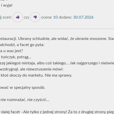
 i wyje!
3
oceń:
czy
ocena:
10
dodano:
30.07.2026
stauracji. Ubrany schludnie, ale widać, że ubranie znoszone. Siad
dchodzi, a facet go pyta:
a u was jest?
 tuńczyk, pstrąg...
oszę jakiegoś mintaja, albo coś takiego... Jak najgorszego i nieświe
 wzdrygnął, ale niewzruszenie mówi:
 ktoś skoczy do marketu. Nie ma sprawy.
otować w specjalny sposób.
 nie rozmrażać, nie czyścić...
ł dalej facet - Ale tylko z jednej strony! Za to z drugiej strony pie