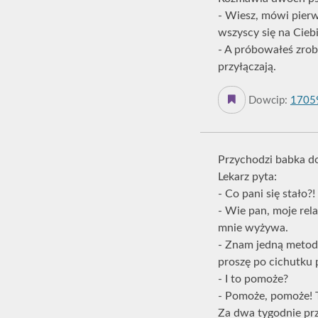
- Wiesz, mówi pierw
wszyscy się na Ciebi
- A próbowałeś zrob
przyłączają.
Dowcip:
1705
Przychodzi babka do
Lekarz pyta:
- Co pani się stało?!
- Wie pan, moje rela
mnie wyżywa.
- Znam jedną metodę
proszę po cichutku pł
- I to pomoże?
- Pomoże, pomoże! 
Za dwa tygodnie prz