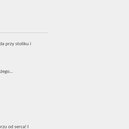
a przy stoliku i
żego...
przu od serca! I