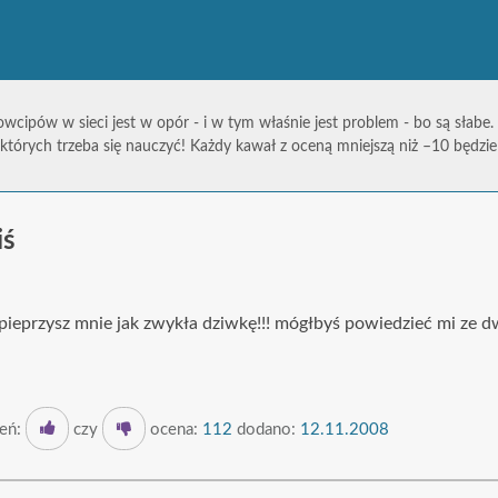
owcipów w sieci jest w opór - i w tym właśnie jest problem - bo są słabe.
których trzeba się nauczyć! Każdy kawał z oceną mniejszą niż –10 będz
iś
 pieprzysz mnie jak zwykła dziwkę!!! mógłbyś powiedzieć mi ze d
eń:
czy
ocena:
112
dodano:
12.11.2008