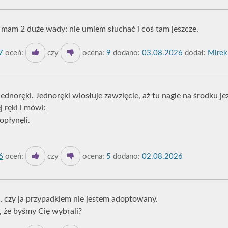
mam 2 duże wady: nie umiem słuchać i coś tam jeszcze.
7
oceń:
czy
ocena:
9
dodano:
03.08.2026
dodał:
Mirek
 jednoręki. Jednoręki wiosłuje zawzięcie, aż tu nagle na środku je
 ręki i mówi:
opłynęli.
6
oceń:
czy
ocena:
5
dodano:
02.08.2026
, czy ja przypadkiem nie jestem adoptowany.
, że byśmy Cię wybrali?