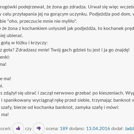
drogówki podejrzewał, że żona go zdradza. Urwał się więc wcześni
 celu przyłapania jej na gorącym uczynku. Podjeżdża pod dom, w
ie "oho, przeczucie mnie nie myliło".
że żona z kochankiem usłyszeli jak podjeżdża, to kochanek prę
niej ubierać.
 gołą w łóżku i krzyczy:
sz goła? Zdradzasz mnie! Twój gach gdzieś tu jest i ja go znajdę!
enki:
ma!
ie ma!
i.
s zdążył się ubrać i zaczął nerwowo grzebać po kieszeniach. Wyg
i spanikowany wyciągnął rękę przed siebie, trzymając banknot w
o szafy, bierze od kochanka banknot, zamyka szafę i mówi:
e ma!
oceń:
czy
ocena:
189
dodano:
13.04.2016
dodał:
Jadz