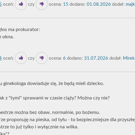
5
oceń:
czy
ocena:
15
dodano:
01.08.2026
dodał:
majk
łos ma prokurator:
e okna.
4
oceń:
czy
ocena:
6
dodano:
31.07.2026
dodał:
Mirek
ginekologa dowiaduje się, że będą mieli dziecko.
jak z "tymi" sprawami w czasie ciąży? Można czy nie?
estrze można bez obaw, normalnie, po bożemu.
e proponuję na pieska, od tyłu - to bezpieczniejsze dla przyszł
trze to już tylko i wyłącznie na wilka.
lka"?