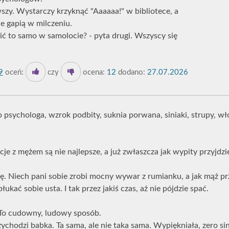
szy. Wystarczy krzyknąć "Aaaaaa!" w bibliotece, a
e gapią w milczeniu.
ić to samo w samolocie? - pyta drugi. Wszyscy się
9
oceń:
czy
ocena:
12
dodano:
27.07.2026
 psychologa, wzrok podbity, suknia porwana, siniaki, strupy, wł
cje z mężem są nie najlepsze, a już zwłaszcza jak wypity przyjdzi
. Niech pani sobie zrobi mocny wywar z rumianku, a jak mąż prz
ukać sobie usta. I tak przez jakiś czas, aż nie pójdzie spać.
To cudowny, ludowy sposób.
ychodzi babka. Ta sama, ale nie taka sama. Wypiękniała, zero si