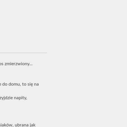
os zmierzwiony...
e do domu, to się na
yjdzie napity,
niaków, ubrana jak