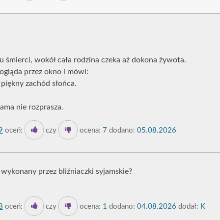
żu śmierci, wokół cała rodzina czeka aż dokona żywota.
ogląda przez okno i mówi:
ki piękny zachód słońca.
ama nie rozprasza.
9
oceń:
czy
ocena:
7
dodano:
05.08.2026
d wykonany przez bliźniaczki syjamskie?
8
oceń:
czy
ocena:
1
dodano:
04.08.2026
dodał:
K