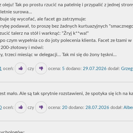
 oleju! Tak po prostu rzucić na patelnię i przypalić z jednej stron
etnie surowa...
buje się wycofać, ale facet go zatrzymuje:
an rybę podawał, to proszę bez żadnych kurtuazyjnych "smacznego
zucić talerz na stół i warknąć: "Żryj k**wa!"
 po czym wypełnia co do joty polecenia klienta. Facet ze łzami 
 200-złotowy i mówi:
 trzeci miesiąc w delegacji... Tak mi się do żony tęskni...
1
oceń:
czy
ocena:
5
dodano:
29.07.2026
dodał:
Grzeg
est mało. Ale są tak sprytnie rozstawieni, że spotyka się ich na 
0
oceń:
czy
ocena:
20
dodano:
28.07.2026
dodał:
Alber
sychologów: