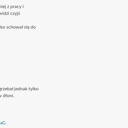
ej z pracy i
idzi czyjś
dko schował się do
rzebał jednak tylko
 dłoni.
iaG