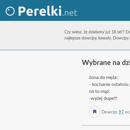
Czy wiesz, że działamy już 18 lat!? D
najlepsze dowcipy, kawały. Dowcipy 
Wybrane na dz
żona do męża:
- kochanie ostatnio
na to mąż:
-wyżej dupe!!!
Dowcip:
97
oc