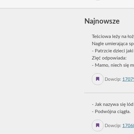
Najnowsze
Teściowa leży na ło
Nagle umierająca sp
- Patrzcie dzieci ja
Zięć odpowiada:
- Mamo, niech się m
Dowcip:
1707
- Jak nazywa się ló
- Podwójna ciągła.
Dowcip:
1706