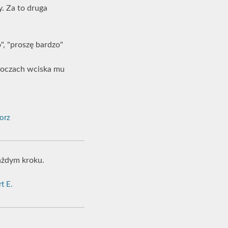
y. Za to druga
", "proszę bardzo"
w oczach wciska mu
orz
każdym kroku.
t E.