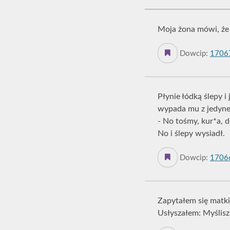
Moja żona mówi, że 
Dowcip:
1706
Płynie łódką ślepy i
wypada mu z jedynej
- No tośmy, kur*a, d
No i ślepy wysiadł.
Dowcip:
1706
Zapytałem się matki
Usłyszałem: Myślisz