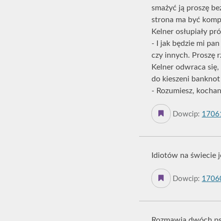
smażyć ją proszę bez
strona ma być kompl
Kelner osłupiały pró
- I jak będzie mi p
czy innych. Proszę r
Kelner odwraca się,
do kieszeni banknot
- Rozumiesz, kochany,
Dowcip:
1706
Idiotów na świecie j
Dowcip:
1706
Rozmawia dwóch p