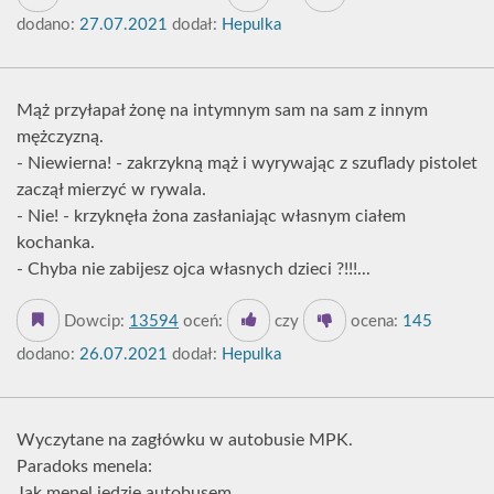
dodano:
27.07.2021
dodał:
Hepulka
Mąż przyłapał żonę na intymnym sam na sam z innym
mężczyzną.
- Niewierna! - zakrzykną mąż i wyrywając z szuflady pistolet
zaczął mierzyć w rywala.
- Nie! - krzyknęła żona zasłaniając własnym ciałem
kochanka.
- Chyba nie zabijesz ojca własnych dzieci ?!!!...
Dowcip:
13594
oceń:
czy
ocena:
145
dodano:
26.07.2021
dodał:
Hepulka
Wyczytane na zagłówku w autobusie MPK.
Paradoks menela:
Jak menel jedzie autobusem,