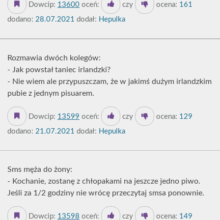
Dowcip:
13600
oceń:
czy
ocena:
161
dodano:
28.07.2021
dodał:
Hepulka
Rozmawia dwóch kolegów:
- Jak powstał taniec irlandzki?
- Nie wiem ale przypuszczam, że w jakimś dużym irlandzkim
pubie z jednym pisuarem.
Dowcip:
13599
oceń:
czy
ocena:
129
dodano:
21.07.2021
dodał:
Hepulka
Sms męża do żony:
- Kochanie, zostanę z chłopakami na jeszcze jedno piwo.
Jeśli za 1/2 godziny nie wrócę przeczytaj smsa ponownie.
Dowcip:
13598
oceń:
czy
ocena:
149