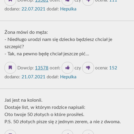
Dowcip:
13581
oceń:
czy
ocena:
111
dodano:
22.07.2021
dodał:
Hepulka
Żona mówi do męża:
- Niedługo urodzi nam się dziecko będziesz chciał je
szczepić?
- Tak, na pewno będę chciał jeszcze pić...
Dowcip:
13578
oceń:
czy
ocena:
152
dodano:
21.07.2021
dodał:
Hepulka
Jaś jest na kolonii.
Dostaje list, w którym rodzice napisali:
Oto twoje 50 złotych o które prosiłeś.
P.S. 50 złotych pisze się z jednym zerem, a nie z dwoma.