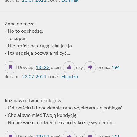
dodano:
23.07.2021
dodał:
Dominik
Żona do męża:
- No to odchodzę.
- To super.
- Nie trafisz na drugą taką jak ja.
- I ta nadzieja pozwala mi żyć...
Dowcip:
13582
oceń:
czy
ocena:
194
dodano:
22.07.2021
dodał:
Hepulka
Rozmawia dwóch kolegów:
- Od sześciu lat codziennie rano wybieram się pobiegać.
- Chciałbym mieć Twoją kondycję.
- No nie wiem, codziennie rano tylko się wybieram...