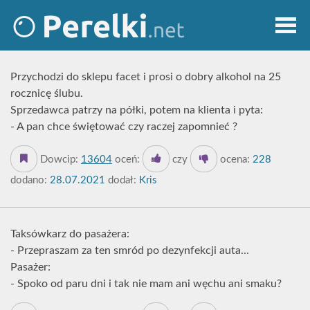
Przychodzi do sklepu facet i prosi o dobry alkohol na 25
rocznicę ślubu.
Sprzedawca patrzy na półki, potem na klienta i pyta:
- A pan chce świętować czy raczej zapomnieć ?
Dowcip:
13604
oceń:
czy
ocena:
228
dodano:
28.07.2021
dodał:
Kris
Taksówkarz do pasażera:
- Przepraszam za ten smród po dezynfekcji auta...
Pasażer:
- Spoko od paru dni i tak nie mam ani węchu ani smaku?