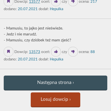
Dowcip:
13577
oceń:
czy
ocena:
217
dodano:
20.07.2021
dodał:
Hepulka
- Mamusiu, to jajko jest nieświeże.
- Jedz i nie marudź.
- Mamusiu, czy dzióbek też mam zjeść?
Dowcip:
13573
oceń:
czy
ocena:
88
dodano:
20.07.2021
dodał:
Hepulka
Następna strona ›
Losuj dowcip ›