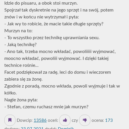
Idzie do pisuaru, a obok stoi murzyn.
Spojrzał tak dyskretnie na jego sprzęt i na swój, potem
znów i w końcu nie wytrzymał i pyta:
- Jak wy to robicie, że macie takie długie sprzęty?
Murzyn na to:
- To wszystko przez technikę uprawniania sexu.
- Jaką technikę?
- Ano tak, trzeba mocno wkładać, powoliiiii wyjmować,
moocno wkładać, powoliii wyjmować. I dzięki takiej
technice rośnie...
Facet podziękował za radę, leci do domu i wieczorem
zabiera się za żonę.
Zgodnie z poradą, mocno wkłada, powoli wyjmuje i tak w
kółko.
Nagle żona pyta:
- Stefan, czemu ruchasz mnie jak murzyn?
Dowcip:
13586
oceń:
czy
ocena:
173