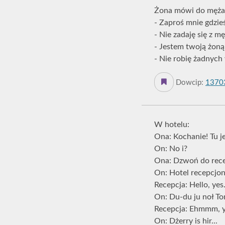
Żona mówi do męża
- Zaproś mnie gdzie
- Nie zadaję się z m
- Jestem twoją żoną
- Nie robię żadnych
Dowcip:
1370
W hotelu:
Ona: Kochanie! Tu j
On: No i?
Ona: Dzwoń do recepc
On: Hotel recepcjo
Recepcja: Hello, yes.
On: Du-du ju noł T
Recepcja: Ehmmm, y
On: Dżerry is hir...