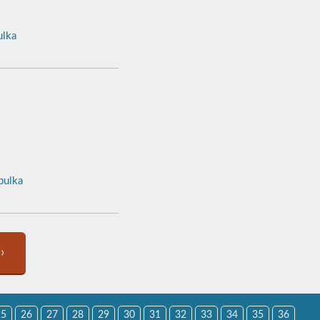
lka
ulka
›
25
26
27
28
29
30
31
32
33
34
35
36