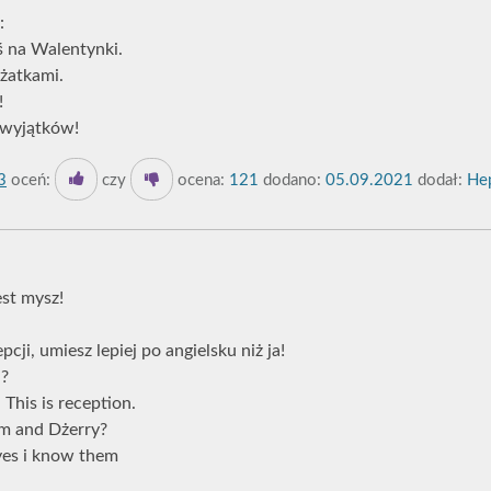
:
ś na Walentynki.
ężatkami.
!
 wyjątków!
3
oceń:
czy
ocena:
121
dodano:
05.09.2021
dodał:
Hep
est mysz!
ji, umiesz lepiej po angielsku niż ja!
n?
 This is reception.
om and Dżerry?
es i know them