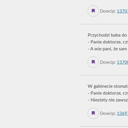
Dowcip:
1370
Przychodzi baba do 
- Panie doktorze, c
- A wie pani, że sam
Dowcip:
1370
W gabinecie stomat
- Panie doktorze, c
- Niestety nie zaws
Dowcip:
1369