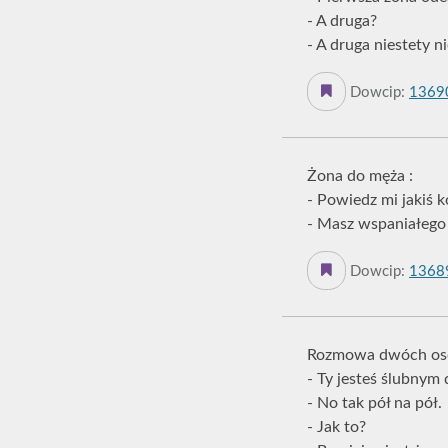
- A druga?
- A druga niestety nie
Dowcip:
1369
Żona do męża :
- Powiedz mi jakiś 
- Masz wspaniałego 
Dowcip:
1368
Rozmowa dwóch os
- Ty jesteś ślubnym
- No tak pół na pół.
- Jak to?