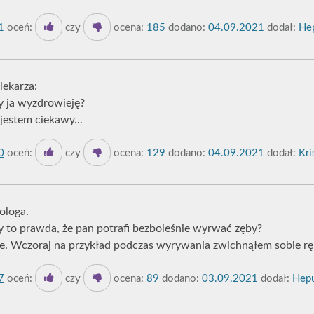
1
oceń:
czy
ocena:
185
dodano:
04.09.2021
dodał:
Hep
lekarza:
zy ja wyzdrowieję?
 jestem ciekawy...
0
oceń:
czy
ocena:
129
dodano:
04.09.2021
dodał:
Kri
ologa.
zy to prawda, że pan potrafi bezboleśnie wyrwać zęby?
ze. Wczoraj na przykład podczas wyrywania zwichnąłem sobie rę
7
oceń:
czy
ocena:
89
dodano:
03.09.2021
dodał:
Hepu