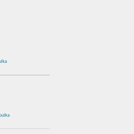
lka
ulka