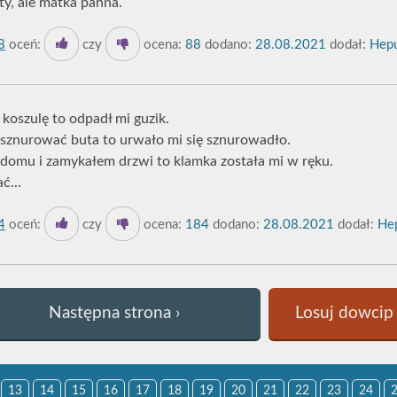
aty, ale matka panna.
8
oceń:
czy
ocena:
88
dodano:
28.08.2021
dodał:
Hepu
koszulę to odpadł mi guzik.
znurować buta to urwało mi się sznurowadło.
domu i zamykałem drzwi to klamka została mi w ręku.
ć...
4
oceń:
czy
ocena:
184
dodano:
28.08.2021
dodał:
Hep
Następna strona ›
Losuj dowcip 
13
14
15
16
17
18
19
20
21
22
23
24