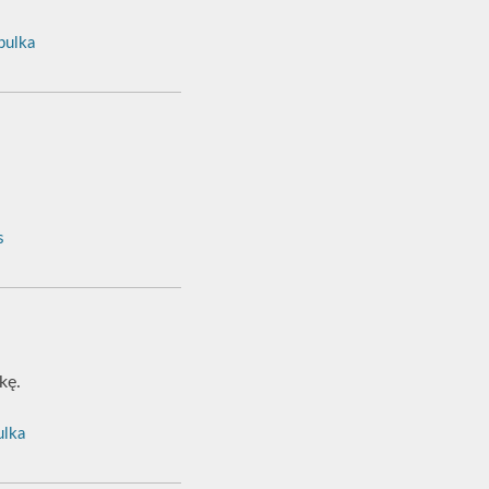
ulka
s
kę.
lka