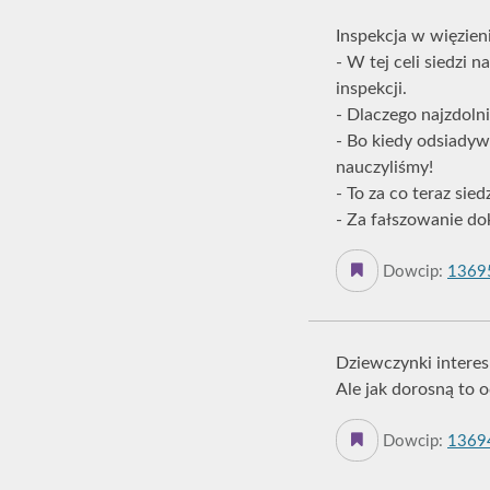
Inspekcja w więzien
- W tej celi siedzi
inspekcji.
- Dlaczego najzdolni
- Bo kiedy odsiadywa
nauczyliśmy!
- To za co teraz sied
- Za fałszowanie d
Dowcip:
1369
Dziewczynki interesu
Ale jak dorosną to 
Dowcip:
1369