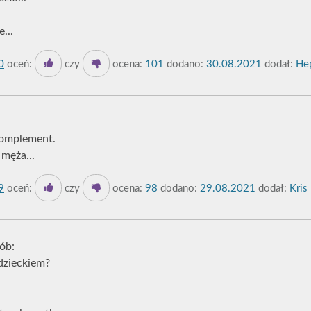
...
0
oceń:
czy
ocena:
101
dodano:
30.08.2021
dodał:
Hep
komplement.
męża...
9
oceń:
czy
ocena:
98
dodano:
29.08.2021
dodał:
Kris
ób:
 dzieckiem?