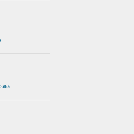
s
ulka