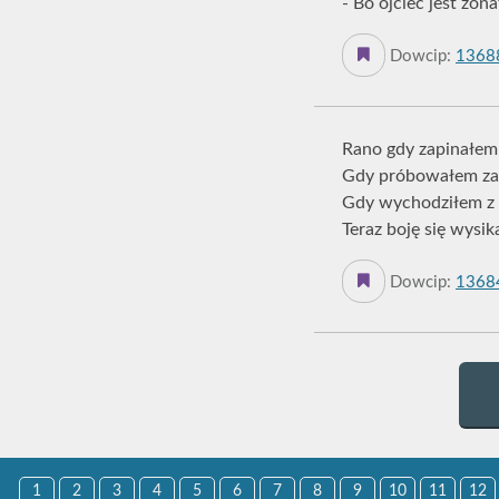
- Bo ojciec jest żon
Dowcip:
1368
Rano gdy zapinałem 
Gdy próbowałem zas
Gdy wychodziłem z 
Teraz boję się wysika
Dowcip:
1368
1
2
3
4
5
6
7
8
9
10
11
12