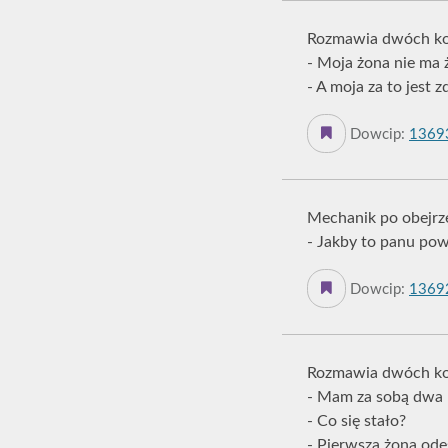
Rozmawia dwóch ko
- Moja żona nie ma 
- A moja za to jest 
Dowcip:
1369
Mechanik po obejrze
- Jakby to panu powi
Dowcip:
1369
Rozmawia dwóch ko
- Mam za sobą dwa 
- Co się stało?
- Pierwsza żona odes