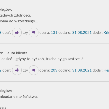
legów:
żadnych zdolności.
zdolna do wszystkiego...
3
oceń:
czy
ocena:
131
dodano:
31.08.2021
dodał:
Kri
niu auta klienta:
edzieć - gdyby to był koń, trzeba by go zastrzelić.
2
oceń:
czy
ocena:
203
dodano:
31.08.2021
dodał:
Hep
legów:
nieudane małżeństwa.
zła...