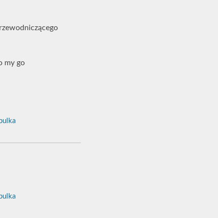
 przewodniczącego
To my go
ulka
ulka