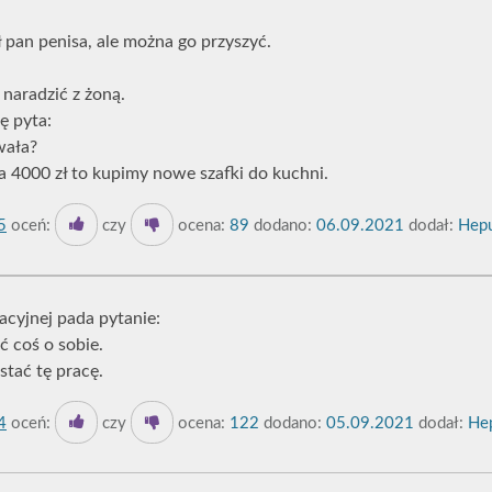
 pan penisa, ale można go przyszyć.
 naradzić z żoną.
ę pyta:
wała?
a 4000 zł to kupimy nowe szafki do kuchni.
5
oceń:
czy
ocena:
89
dodano:
06.09.2021
dodał:
Hepu
cyjnej pada pytanie:
ć coś o sobie.
stać tę pracę.
4
oceń:
czy
ocena:
122
dodano:
05.09.2021
dodał:
Hep