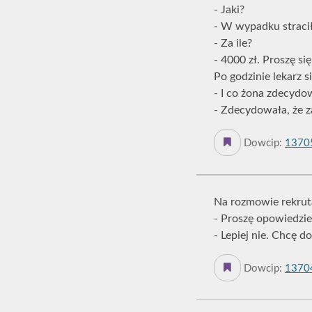
- Jaki?
- W wypadku stracił
- Za ile?
- 4000 zł. Proszę się
Po godzinie lekarz si
- I co żona zdecydo
- Zdecydowała, że z
Dowcip:
1370
Na rozmowie rekruta
- Proszę opowiedzie
- Lepiej nie. Chcę do
Dowcip:
1370