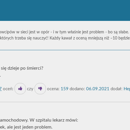
owcipów w sieci jest w opór - i w tym właśnie jest problem - bo są słabe.
których trzeba się nauczyć! Każdy kawał z oceną mniejszą niż –10 będz
 się dzieje po śmierci?
.
7
oceń:
czy
ocena:
159
dodano:
06.09.2021
dodał:
Hep
amochodowy. W szpitalu lekarz mówi:
k, ale jest jeden problem.