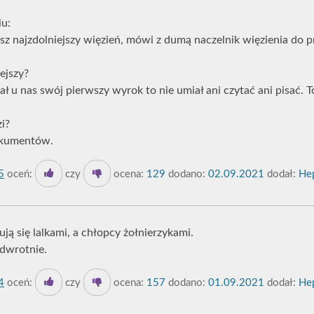
iu:
 nasz najzdolniejszy więzień, mówi z dumą naczelnik więzienia do
ejszy?
ł u nas swój pierwszy wyrok to nie umiał ani czytać ani pisać. 
zi?
okumentów.
5
oceń:
czy
ocena:
129
dodano:
02.09.2021
dodał:
Hep
ją się lalkami, a chłopcy żołnierzykami.
odwrotnie.
4
oceń:
czy
ocena:
157
dodano:
01.09.2021
dodał:
Hep