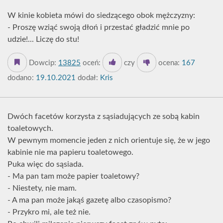
W kinie kobieta mówi do siedzącego obok mężczyzny:
- Proszę wziąć swoją dłoń i przestać gładzić mnie po
udzie!... Liczę do stu!
Dowcip:
13825
oceń:
czy
ocena:
167
dodano:
19.10.2021
dodał:
Kris
Dwóch facetów korzysta z sąsiadujących ze sobą kabin
toaletowych.
W pewnym momencie jeden z nich orientuje się, że w jego
kabinie nie ma papieru toaletowego.
Puka więc do sąsiada.
- Ma pan tam może papier toaletowy?
- Niestety, nie mam.
- A ma pan może jakąś gazetę albo czasopismo?
- Przykro mi, ale też nie.