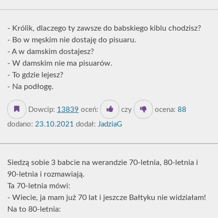
- Królik, dlaczego ty zawsze do babskiego kiblu chodzisz?
- Bo w męskim nie dostaję do pisuaru.
- A w damskim dostajesz?
- W damskim nie ma pisuarów.
- To gdzie lejesz?
- Na podłogę.
Dowcip:
13839
oceń:
czy
ocena:
88
dodano:
23.10.2021
dodał:
JadziaG
Siedzą sobie 3 babcie na werandzie 70-letnia, 80-letnia i
90-letnia i rozmawiają.
Ta 70-letnia mówi:
- Wiecie, ja mam już 70 lat i jeszcze Bałtyku nie widziałam!
Na to 80-letnia: