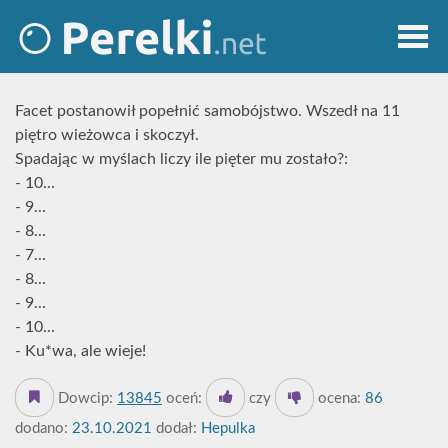
Facet postanowił popełnić samobójstwo. Wszedł na 11
piętro wieżowca i skoczył.
Spadając w myślach liczy ile pięter mu zostało?:
- 10...
- 9...
- 8...
- 7...
- 8...
- 9...
- 10...
- Ku*wa, ale wieje!
Dowcip:
13845
oceń:
czy
ocena:
86
dodano:
23.10.2021
dodał:
Hepulka