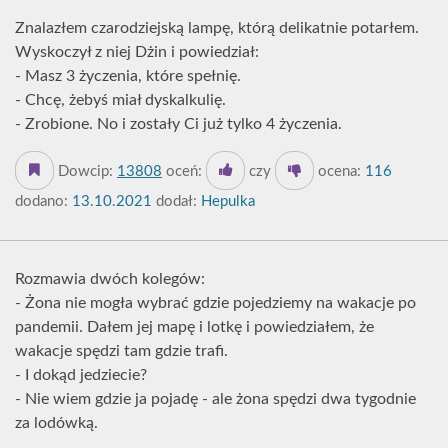
Znalazłem czarodziejską lampę, którą delikatnie potarłem.
Wyskoczył z niej Dżin i powiedział:
- Masz 3 życzenia, które spełnię.
- Chcę, żebyś miał dyskalkulię.
- Zrobione. No i zostały Ci już tylko 4 życzenia.
Dowcip:
13808
oceń:
czy
ocena:
116
dodano:
13.10.2021
dodał:
Hepulka
Rozmawia dwóch kolegów:
- Żona nie mogła wybrać gdzie pojedziemy na wakacje po
pandemii. Dałem jej mapę i lotkę i powiedziałem, że
wakacje spędzi tam gdzie trafi.
- I dokąd jedziecie?
- Nie wiem gdzie ja pojadę - ale żona spędzi dwa tygodnie
za lodówką.