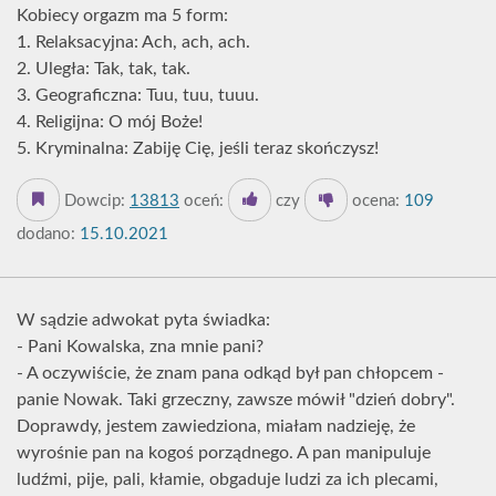
Kobiecy orgazm ma 5 form:
1. Relaksacyjna: Ach, ach, ach.
2. Uległa: Tak, tak, tak.
3. Geograficzna: Tuu, tuu, tuuu.
4. Religijna: O mój Boże!
5. Kryminalna: Zabiję Cię, jeśli teraz skończysz!
Dowcip:
13813
oceń:
czy
ocena:
109
dodano:
15.10.2021
W sądzie adwokat pyta świadka:
- Pani Kowalska, zna mnie pani?
- A oczywiście, że znam pana odkąd był pan chłopcem -
panie Nowak. Taki grzeczny, zawsze mówił "dzień dobry".
Doprawdy, jestem zawiedziona, miałam nadzieję, że
wyrośnie pan na kogoś porządnego. A pan manipuluje
ludźmi, pije, pali, kłamie, obgaduje ludzi za ich plecami,