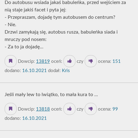
Do autobusu wsiada jakaś babuleńka, przed wejściem za
nią staje jakiś facet i pyta jej:
- Przepraszam, dojadę tym autobusem do centrum?
- Nie.
Drzwi zamykają się, autobus rusza, babuleńka siada i
mruczy pod nosem:
- Za to ja dojadę...
Dowcip:
13819
oceń:
czy
ocena:
151
dodano:
16.10.2021
dodał:
Kris
Jeśli mały lew to lwiątko, to mała kura to ...
Dowcip:
13818
oceń:
czy
ocena:
99
dodano:
16.10.2021