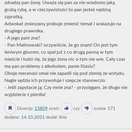
zdradza pan żonę. Uważa się pan za nie wiadomo jaką
grubą rybę, a w rzeczywistości to pan jesteś nędzną
szprotką.
Adwokat zmieszany próbuje zmienić temat i wskazuje na
drugiego prawnika.
- A jego pani zna?
- Pan Malinowski? oczywiście, że go znam! On jest tym
leniwym gburem, co spał już z co drugą panną w tym
mieście i łudzi się, że jego żona nic o tym nie wie. Cały czas
ma pan problemy z alkoholem, panie Stasiu?
Oboje mecenasi omal nie zapadli się pod ziemię ze wstydu.
Nagle sędzia ich przywołuje i szepcze stanowczo:
- Jeśli zapytacie ją: Czy mnie zna? - przysięgam, że długo nie
wyjdziecie z pierdla!
Dowcip:
13809
oceń:
czy
ocena:
171
dodano:
14.10.2021
dodał:
Kris