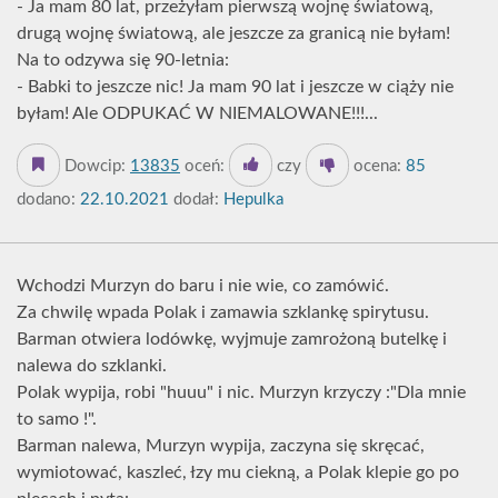
- Ja mam 80 lat, przeżyłam pierwszą wojnę światową,
drugą wojnę światową, ale jeszcze za granicą nie byłam!
Na to odzywa się 90-letnia:
- Babki to jeszcze nic! Ja mam 90 lat i jeszcze w ciąży nie
byłam! Ale ODPUKAĆ W NIEMALOWANE!!!...
Dowcip:
13835
oceń:
czy
ocena:
85
dodano:
22.10.2021
dodał:
Hepulka
Wchodzi Murzyn do baru i nie wie, co zamówić.
Za chwilę wpada Polak i zamawia szklankę spirytusu.
Barman otwiera lodówkę, wyjmuje zamrożoną butelkę i
nalewa do szklanki.
Polak wypija, robi "huuu" i nic. Murzyn krzyczy :"Dla mnie
to samo !".
Barman nalewa, Murzyn wypija, zaczyna się skręcać,
wymiotować, kaszleć, łzy mu ciekną, a Polak klepie go po