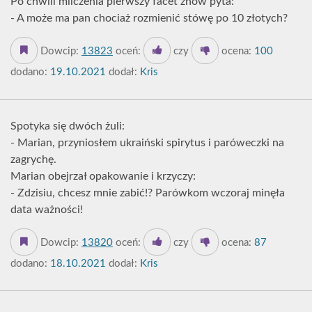
Po chwili milczenia pierwszy facet znów pyta:
- A może ma pan chociaż rozmienić stówę po 10 złotych?
Dowcip:
13823
oceń:
czy
ocena:
100
dodano:
19.10.2021
dodał:
Kris
Spotyka się dwóch żuli:
- Marian, przyniosłem ukraiński spirytus i paróweczki na
zagrychę.
Marian obejrzał opakowanie i krzyczy:
- Zdzisiu, chcesz mnie zabić!? Parówkom wczoraj minęła
data ważności!
Dowcip:
13820
oceń:
czy
ocena:
87
dodano:
18.10.2021
dodał:
Kris