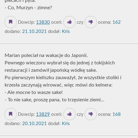
plecach i pyta:
- Co, Murzyn - zimne?
Dowcip:
13830
oceń:
czy
ocena:
162
dodano:
21.10.2021
dodał:
Kris
Marian poleciał na wakacje do Japonii.
Pewnego wieczoru wybrał się do jednej z tokijskich
restauracji i zamówił japońską wódkę sake.
Po pierwszym kieliszku zauważył, że wszystkie stoliki i
krzesła zaczynają wirować, więc mówi do kelnera:
- Ale mocne to wasze sake!
- To nie sake, proszę pana, to trzęsienie ziemi...
Dowcip:
13829
oceń:
czy
ocena:
168
dodano:
20.10.2021
dodał:
Kris