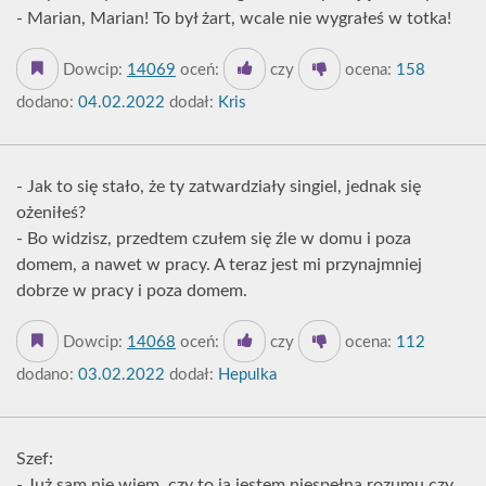
- Marian, Marian! To był żart, wcale nie wygrałeś w totka!
Dowcip:
14069
oceń:
czy
ocena:
158
dodano:
04.02.2022
dodał:
Kris
- Jak to się stało, że ty zatwardziały singiel, jednak się
ożeniłeś?
- Bo widzisz, przedtem czułem się źle w domu i poza
domem, a nawet w pracy. A teraz jest mi przynajmniej
dobrze w pracy i poza domem.
Dowcip:
14068
oceń:
czy
ocena:
112
dodano:
03.02.2022
dodał:
Hepulka
Szef:
- Już sam nie wiem, czy to ja jestem niespełna rozumu czy