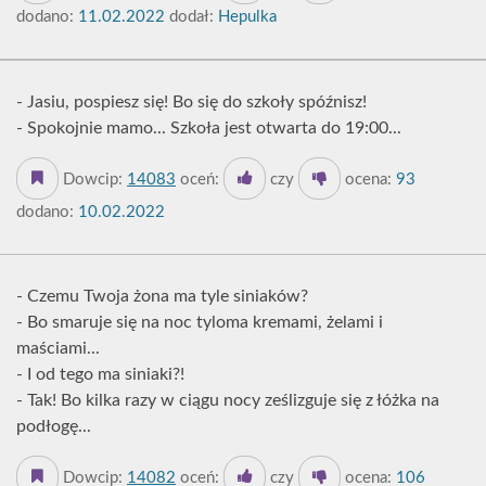
dodano:
11.02.2022
dodał:
Hepulka
- Jasiu, pospiesz się! Bo się do szkoły spóźnisz!
- Spokojnie mamo... Szkoła jest otwarta do 19:00...
Dowcip:
14083
oceń:
czy
ocena:
93
dodano:
10.02.2022
- Czemu Twoja żona ma tyle siniaków?
- Bo smaruje się na noc tyloma kremami, żelami i
maściami...
- I od tego ma siniaki?!
- Tak! Bo kilka razy w ciągu nocy ześlizguje się z łóżka na
podłogę...
Dowcip:
14082
oceń:
czy
ocena:
106