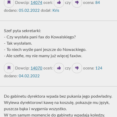
Dowcip:
14074
oceń:
czy
ocena:
84
dodano:
05.02.2022
dodał:
Kris
Szef pyta sekretarki:
- Czy wysłała pani fax do Kowalskiego?
- Tak wysłałam.
- To niech wyśle pani jeszcze do Nowackiego.
- Ale szefie, my nie mamy już więcej faxów.
Dowcip:
14070
oceń:
czy
ocena:
124
dodano:
04.02.2022
Do gabinetu dyrektora wpada bez pukania jego podwładny.
Wylewa dyrektorowi kawę na koszulę, pokazuje mu język,
puszcza bąka i wygarnia wszystko.
W tym samym momencie do gabinetu wpadają koledzy.