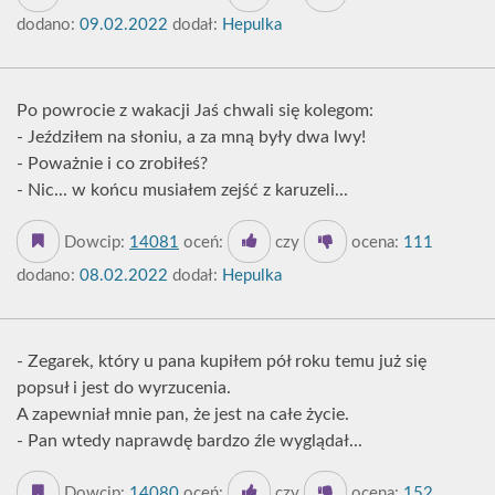
dodano:
09.02.2022
dodał:
Hepulka
Po powrocie z wakacji Jaś chwali się kolegom:
- Jeździłem na słoniu, a za mną były dwa lwy!
- Poważnie i co zrobiłeś?
- Nic... w końcu musiałem zejść z karuzeli...
Dowcip:
14081
oceń:
czy
ocena:
111
dodano:
08.02.2022
dodał:
Hepulka
- Zegarek, który u pana kupiłem pół roku temu już się
popsuł i jest do wyrzucenia.
A zapewniał mnie pan, że jest na całe życie.
- Pan wtedy naprawdę bardzo źle wyglądał...
Dowcip:
14080
oceń:
czy
ocena:
152