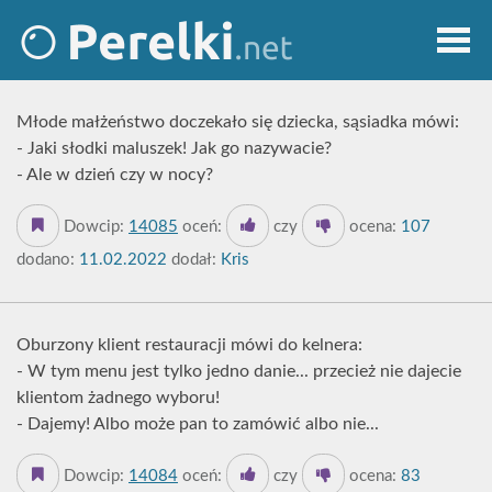
Młode małżeństwo doczekało się dziecka, sąsiadka mówi:
- Jaki słodki maluszek! Jak go nazywacie?
- Ale w dzień czy w nocy?
Dowcip:
14085
oceń:
czy
ocena:
107
dodano:
11.02.2022
dodał:
Kris
Oburzony klient restauracji mówi do kelnera:
- W tym menu jest tylko jedno danie... przecież nie dajecie
klientom żadnego wyboru!
- Dajemy! Albo może pan to zamówić albo nie...
Dowcip:
14084
oceń:
czy
ocena:
83