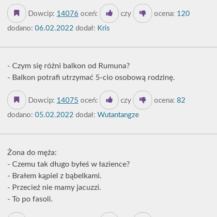
Dowcip:
14076
oceń:
czy
ocena:
120
dodano:
06.02.2022
dodał:
Kris
- Czym się różni balkon od Rumuna?
- Balkon potrafi utrzymać 5-cio osobową rodzinę.
Dowcip:
14075
oceń:
czy
ocena:
82
dodano:
05.02.2022
dodał:
Wutantangze
Żona do męża:
- Czemu tak długo byłeś w łazience?
- Brałem kąpiel z bąbelkami.
- Przecież nie mamy jacuzzi.
- To po fasoli.