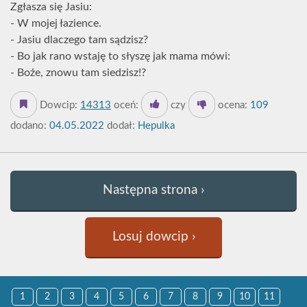
Zgłasza się Jasiu:
- W mojej łazience.
- Jasiu dlaczego tam sądzisz?
- Bo jak rano wstaję to słyszę jak mama mówi:
- Boże, znowu tam siedzisz!?
Dowcip:
14313
oceń:
czy
ocena:
109
dodano:
04.05.2022
dodał:
Hepulka
Następna strona ›
Losuj dowcip ›
1
2
3
4
5
6
7
8
9
10
11