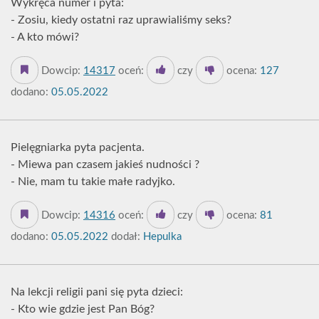
Wykręca numer i pyta:
- Zosiu, kiedy ostatni raz uprawialiśmy seks?
- A kto mówi?
Dowcip:
14317
oceń:
czy
ocena:
127
dodano:
05.05.2022
Pielęgniarka pyta pacjenta.
- Miewa pan czasem jakieś nudności ?
- Nie, mam tu takie małe radyjko.
Dowcip:
14316
oceń:
czy
ocena:
81
dodano:
05.05.2022
dodał:
Hepulka
Na lekcji religii pani się pyta dzieci:
- Kto wie gdzie jest Pan Bóg?