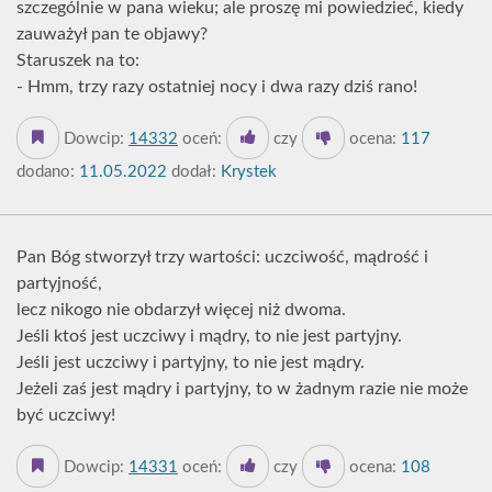
szczególnie w pana wieku; ale proszę mi powiedzieć, kiedy
zauważył pan te objawy?
Staruszek na to:
- Hmm, trzy razy ostatniej nocy i dwa razy dziś rano!
Dowcip:
14332
oceń:
czy
ocena:
117
dodano:
11.05.2022
dodał:
Krystek
Pan Bóg stworzył trzy wartości: uczciwość, mądrość i
partyjność,
lecz nikogo nie obdarzył więcej niż dwoma.
Jeśli ktoś jest uczciwy i mądry, to nie jest partyjny.
Jeśli jest uczciwy i partyjny, to nie jest mądry.
Jeżeli zaś jest mądry i partyjny, to w żadnym razie nie może
być uczciwy!
Dowcip:
14331
oceń:
czy
ocena:
108