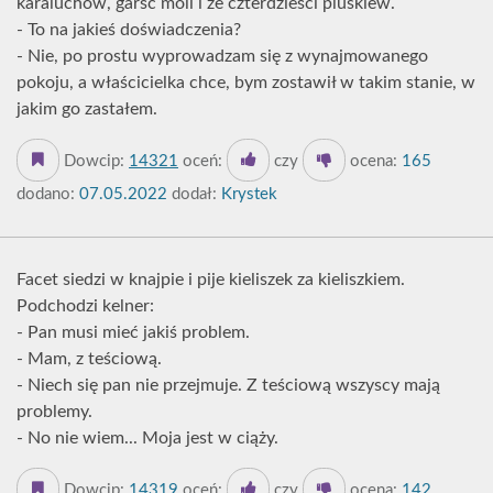
karaluchów, garść moli i ze czterdzieści pluskiew.
- To na jakieś doświadczenia?
- Nie, po prostu wyprowadzam się z wynajmowanego
pokoju, a właścicielka chce, bym zostawił w takim stanie, w
jakim go zastałem.
Dowcip:
14321
oceń:
czy
ocena:
165
dodano:
07.05.2022
dodał:
Krystek
Facet siedzi w knajpie i pije kieliszek za kieliszkiem.
Podchodzi kelner:
- Pan musi mieć jakiś problem.
- Mam, z teściową.
- Niech się pan nie przejmuje. Z teściową wszyscy mają
problemy.
- No nie wiem... Moja jest w ciąży.
Dowcip:
14319
oceń:
czy
ocena:
142