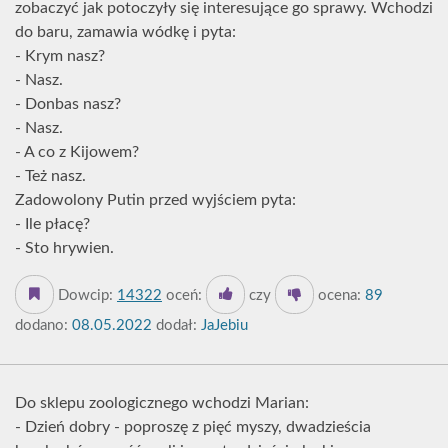
zobaczyć jak potoczyły się interesujące go sprawy. Wchodzi
do baru, zamawia wódkę i pyta:
- Krym nasz?
- Nasz.
- Donbas nasz?
- Nasz.
- A co z Kijowem?
- Też nasz.
Zadowolony Putin przed wyjściem pyta:
- Ile płacę?
- Sto hrywien.
Dowcip:
14322
oceń:
czy
ocena:
89
dodano:
08.05.2022
dodał:
JaJebiu
Do sklepu zoologicznego wchodzi Marian:
- Dzień dobry - poproszę z pięć myszy, dwadzieścia