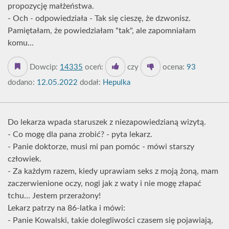
propozycję małżeństwa.
- Och - odpowiedziała - Tak się cieszę, że dzwonisz.
Pamiętałam, że powiedziałam "tak", ale zapomniałam
komu...
Dowcip:
14335
oceń:
czy
ocena:
93
dodano:
12.05.2022
dodał:
Hepulka
Do lekarza wpada staruszek z niezapowiedzianą wizytą.
- Co mogę dla pana zrobić? - pyta lekarz.
- Panie doktorze, musi mi pan pomóc - mówi starszy
człowiek.
- Za każdym razem, kiedy uprawiam seks z moją żoną, mam
zaczerwienione oczy, nogi jak z waty i nie mogę złapać
tchu... Jestem przerażony!
Lekarz patrzy na 86-latka i mówi:
- Panie Kowalski, takie dolegliwości czasem się pojawiają,