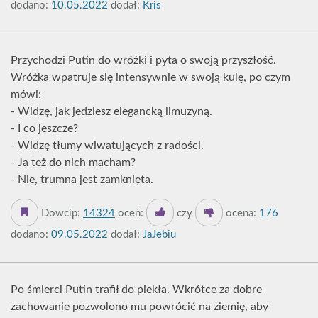
dodano:
10.05.2022
dodał:
Kris
Przychodzi Putin do wróżki i pyta o swoją przyszłość.
Wróżka wpatruje się intensywnie w swoją kulę, po czym
mówi:
- Widzę, jak jedziesz elegancką limuzyną.
- I co jeszcze?
- Widzę tłumy wiwatujących z radości.
- Ja też do nich macham?
- Nie, trumna jest zamknięta.
Dowcip:
14324
oceń:
czy
ocena:
176
dodano:
09.05.2022
dodał:
JaJebiu
Po śmierci Putin trafił do piekła. Wkrótce za dobre
zachowanie pozwolono mu powrócić na ziemię, aby