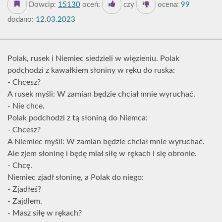
Dowcip:
15130
oceń:
czy
ocena:
99
dodano:
12.03.2023
Polak, rusek i Niemiec siedzieli w więzieniu. Polak
podchodzi z kawałkiem słoniny w ręku do ruska:
- Chcesz?
A rusek myśli: W zamian będzie chciał mnie wyruchać.
- Nie chce.
Polak podchodzi z tą słoniną do Niemca:
- Chcesz?
A Niemiec myśli: W zamian będzie chciał mnie wyruchać.
Ale zjem słoninę i będę miał siłę w rękach i się obronie.
- Chcę.
Niemiec zjadł słoninę, a Polak do niego:
- Zjadłeś?
- Zajdlem.
- Masz siłę w rękach?