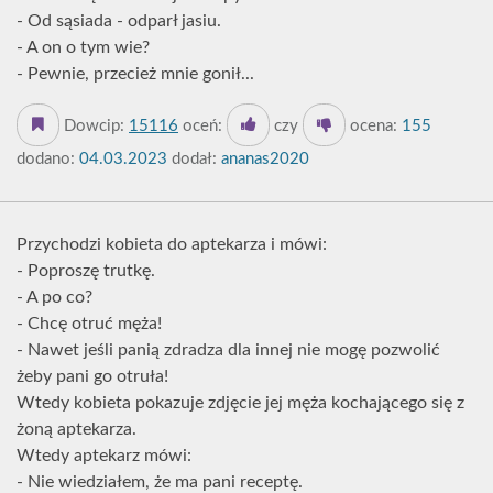
- Od sąsiada - odparł jasiu.
- A on o tym wie?
- Pewnie, przecież mnie gonił...
Dowcip:
15116
oceń:
czy
ocena:
155
dodano:
04.03.2023
dodał:
ananas2020
Przychodzi kobieta do aptekarza i mówi:
- Poproszę trutkę.
- A po co?
- Chcę otruć męża!
- Nawet jeśli panią zdradza dla innej nie mogę pozwolić
żeby pani go otruła!
Wtedy kobieta pokazuje zdjęcie jej męża kochającego się z
żoną aptekarza.
Wtedy aptekarz mówi:
- Nie wiedziałem, że ma pani receptę.