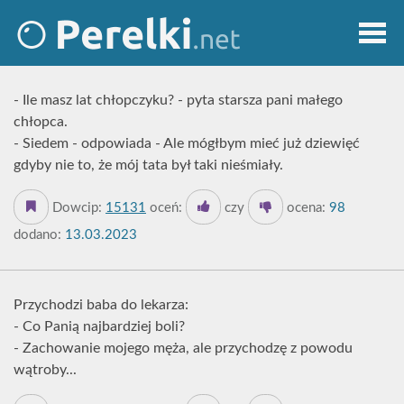
- Ile masz lat chłopczyku? - pyta starsza pani małego
chłopca.
- Siedem - odpowiada - Ale mógłbym mieć już dziewięć
gdyby nie to, że mój tata był taki nieśmiały.
Dowcip:
15131
oceń:
czy
ocena:
98
dodano:
13.03.2023
Przychodzi baba do lekarza:
- Co Panią najbardziej boli?
- Zachowanie mojego męża, ale przychodzę z powodu
wątroby...