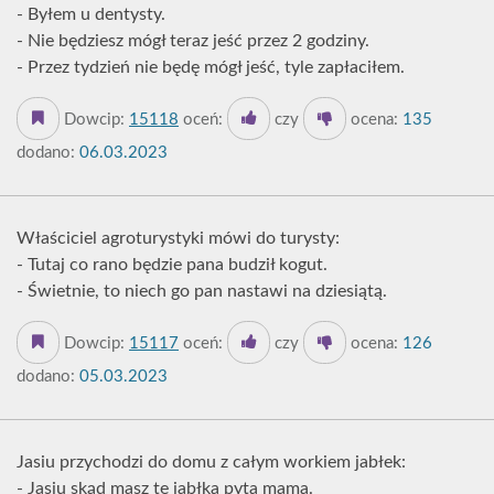
- Byłem u dentysty.
- Nie będziesz mógł teraz jeść przez 2 godziny.
- Przez tydzień nie będę mógł jeść, tyle zapłaciłem.
Dowcip:
15118
oceń:
czy
ocena:
135
dodano:
06.03.2023
Właściciel agroturystyki mówi do turysty:
- Tutaj co rano będzie pana budził kogut.
- Świetnie, to niech go pan nastawi na dziesiątą.
Dowcip:
15117
oceń:
czy
ocena:
126
dodano:
05.03.2023
Jasiu przychodzi do domu z całym workiem jabłek:
- Jasiu skąd masz te jabłka pyta mama.