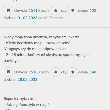
Dowcip:
15110
oceń:
czy
ocena:
102
dodano:
01.03.2023
dodał:
Peppone
Kiedy moja żona urodziła, zapytałem lekarza:
- Kiedy będziemy mogli uprawiać seks?
Mrugnąwszy do mnie, odpowiedział:
- Za 15 minut kończy mi się dyżur, spotkamy się na
parkingu.
Dowcip:
15108
oceń:
czy
ocena:
148
dodano:
28.02.2023
Reporter pyta ruska:
- Jak się Panu żyje w rosji?