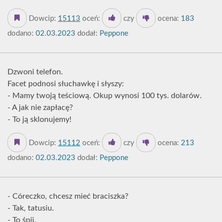
Dowcip:
15113
oceń:
czy
ocena:
183
dodano:
02.03.2023
dodał:
Peppone
Dzwoni telefon.
Facet podnosi słuchawkę i słyszy:
- Mamy twoją teściową. Okup wynosi 100 tys. dolarów.
- A jak nie zapłacę?
- To ją sklonujemy!
Dowcip:
15112
oceń:
czy
ocena:
213
dodano:
02.03.2023
dodał:
Peppone
- Córeczko, chcesz mieć braciszka?
- Tak, tatusiu.
- To śpij.