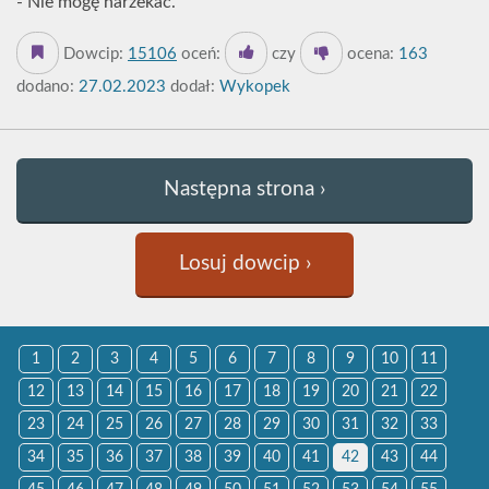
- Nie mogę narzekać.
Dowcip:
15106
oceń:
czy
ocena:
163
dodano:
27.02.2023
dodał:
Wykopek
Następna strona ›
Losuj dowcip ›
1
2
3
4
5
6
7
8
9
10
11
12
13
14
15
16
17
18
19
20
21
22
23
24
25
26
27
28
29
30
31
32
33
34
35
36
37
38
39
40
41
42
43
44