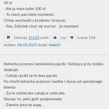
50 zł
- Ale ja mam tylko 100 zł
- To niech pan idzie rozmienić.
Chłop wychodzi z krzaków i krzyczy:
- Eee, Zdzisiek choć się wysrać - ja stawiam!
Dowcip:
15123
oceń:
czy
ocena:
154
dodano:
08.03.2023
dodał:
AdamO
Kelnerka przynosi zamówione pączki. Siedzący przy stoliku
dziękuje:
- Całuję rączki za te dwa pączki.
Po chwili kelnerka przynosi ciastka i słyszy od uprzejmego
klienta:
- Za te ciasteczka całuję w usteczka.
Słysząc to, jakiś gość podpowiada:
- Zamów jeszcze zupę...