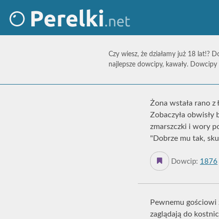
Czy wiesz, że działamy już 18 lat!? D
najlepsze dowcipy, kawały. Dowcipy 
Żona wstała rano z 
Zobaczyła obwisły br
zmarszczki i wory po
"Dobrze mu tak, sku
Dowcip:
1876
Pewnemu gościowi zm
zaglądają do kostni