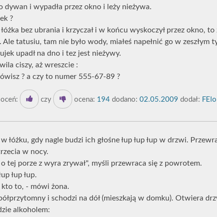
o dywan i wypadła przez okno i leży nieżywa.
ek ?
 łóżka bez ubrania i krzyczał i w końcu wyskoczył przez okno, to z
 Ale tatusiu, tam nie było wody, miałeś napełnić go w zeszłym t
jek upadł na dno i tez jest nieżywy.
ila ciszy, aż wreszcie :
wisz ? a czy to numer 555-67-89 ?
oceń:
czy
ocena:
194
dodano:
02.05.2009
dodał:
FElo
w łóżku, gdy nagle budzi ich głośne łup łup łup w drzwi. Przewra
trzecia w nocy.
 o tej porze z wyra zrywał", myśli przewraca się z powrotem.
łup łup łup.
 kto to, - mówi żona.
półprzytomny i schodzi na dół (mieszkają w domku). Otwiera drzw
dzie alkoholem: