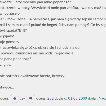
bełkocze. - Szy mochby pan mnie popchnąć?
 jest trzecia w nocy. Wywlokłeś mnie pan z łóżka,- warczy maź i z
i co zaszło.
łeś? - mówi żona. - A pamiętasz, jak nam się wtedy zepsuł samoch
lonii i sam musiałeś pukać do kogoś, żeby nam pomógł? Co by się
byś spadał?!?!?!?
ł pijany!
buje pomocy.
raz zwleka się z łóżka, ubiera się i schodzi na dol.
z powodu ciemności nic nie widzi, węec woła:
zeba pana popchnąć?
i glos:
ie potrafi zlokalizować faceta, krzyczy:
śtawce...
oceń:
czy
ocena:
252
dodano:
01.05.2009
dodał:
Nyor