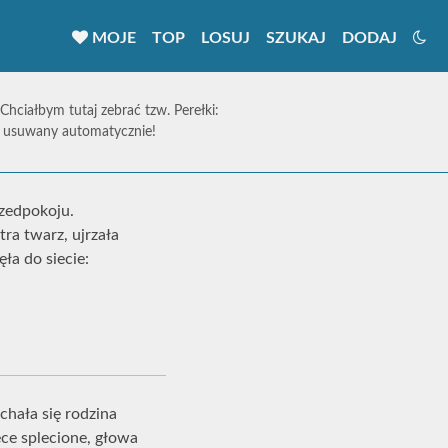
MOJE
TOP
LOSUJ
SZUKAJ
DODAJ
 Chciałbym tutaj zebrać tzw. Perełki:
ie usuwany automatycznie!
rzedpokoju.
tra twarz, ujrzała
ła do siecie:
chała się rodzina
ęce splecione, głowa