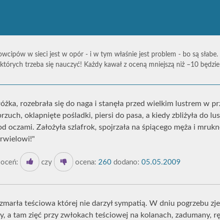
owcipów w sieci jest w opór - i w tym właśnie jest problem - bo są słabe.
których trzeba się nauczyć! Każdy kawał z oceną mniejszą niż –10 będz
łóżka, rozebrała się do naga i stanęła przed wielkim lustrem w p
zuch, oklapnięte pośladki, piersi do pasa, a kiedy zbliżyła do lus
d oczami. Założyła szlafrok, spojrzała na śpiącego męża i mruknę
rwielowi!"
oceń:
czy
ocena:
260
dodano:
05.05.2009
arła teściowa której nie darzył sympatią. W dniu pogrzebu zje
cy, a tam zięć przy zwłokach teściowej na kolanach, zadumany, r