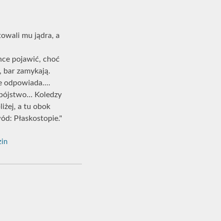
owali mu jądra, a
chce pojawić, choć
, bar zamykają.
ie odpowiada....
bójstwo... Koledzy
iżej, a tu obok
wód: Płaskostopie."
zin