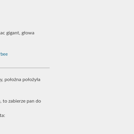
kac gigant, głowa
bee
y, położna położyła
e, to zabierze pan do
ta: