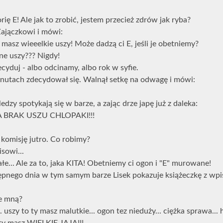
ię E! Ale jak to zrobić, jestem przecież zdrów jak ryba?
Zajączkowi i mówi:
ty masz wieeelkie uszy! Może dadzą ci E, jeśli je obetniemy?
ane uszy??? Nigdy!
decyduj - albo odcinamy, albo rok w syfie.
inutach zdecydował się. Walnął setkę na odwagę i mówi:
dzy spotykają się w barze, a zając drze japę już z daleka:
A BRAK USZU CHLOPAKI!!!
 komisję jutro. Co robimy?
isowi...
łe... Ale za to, jaka KITA! Obetniemy ci ogon i "E" murowane!
stępnego dnia w tym samym barze Lisek pokazuje książeczkę z wpi
ze mną?
 uszy to ty masz malutkie... ogon tez nieduży... ciężka sprawa... 