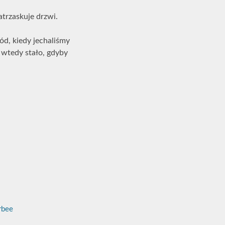
atrzaskuje drzwi.
ód, kiedy jechaliśmy
 wtedy stało, gdyby
bee