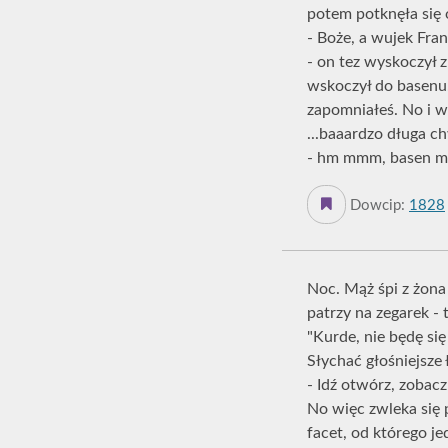
potem potknęła się 
- Boże, a wujek Fran
- on tez wyskoczył z
wskoczył do basenu.
zapomniałeś. No i wu
...baaardzo długa chw
- hm mmm, basen mó
Dowcip:
1828
Noc. Mąż śpi z żona 
patrzy na zegarek - 
"Kurde, nie będę się
Słychać głośniejsze 
- Idź otwórz, zobacz
No więc zwleka się 
facet, od którego je