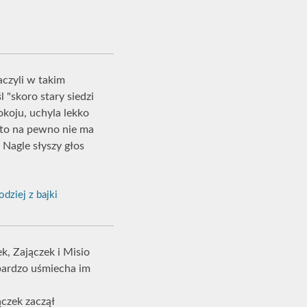
aczyli w takim
l "skoro stary siedzi
koju, uchyla lekko
u to na pewno nie ma
! Nagle słyszy głos
dziej z bajki
k, Zajączek i Misio
 bardzo uśmiecha im
ączek zaczął