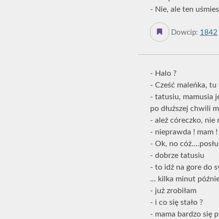
- Nie, ale ten uśmies
Dowcip:
1842
- Halo ?
- Cześć maleńka, tu
- tatusiu, mamusia j
po dłuższej chwili m
- ależ córeczko, ni
- nieprawda ! mam ! 
- Ok, no cóż....posł
- dobrze tatusiu
- to idź na gore do 
... kilka minut późnie
- już zrobiłam
- i co się stało ?
- mama bardzo się pr