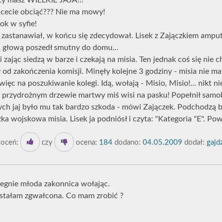
e ty masz WIELKIE JAJA!!!
hcecie obciąć??? Nie ma mowy!
rok w syfie!
ę zastanawiał, w końcu się zdecydował. Lisek z Zajączkiem amput
ą głową poszedł smutny do domu...
i zając siedzą w barze i czekają na misia. Ten jednak coś się nie 
 od zakończenia komisji. Minęły kolejne 3 godziny - misia nie ma
 więc na poszukiwanie kolegi. Idą, wołają - Misio, Misio!... nikt n
na przydrożnym drzewie martwy miś wisi na pasku! Popełnił samo
ych jaj było mu tak bardzo szkoda - mówi Zajączek. Podchodzą bl
ka wojskowa misia. Lisek ja podniósł i czyta: "Kategoria "E". Po
oceń:
czy
ocena:
184
dodano:
04.05.2009
dodał:
gajd
biegnie młoda zakonnica wołając.
 zostałam zgwałcona. Co mam zrobić ?