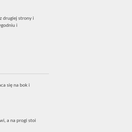
 drugiej strony i
ygodniu i
ca się na bok i
i, a na progi stoi