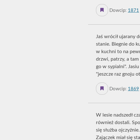
Dowcip:
1871
Jaś wrócił ujarany 
stanie. Biegnie do k
w kuchni to na pewn
drzwi, patrzy, a tam
go w sypialni". Jasiu
"jeszcze raz gnoju o
Dowcip:
1869
W lesie nadszedł cz
również dostali. Sp
się służba ojczyźnie.
Zajączek miał się st