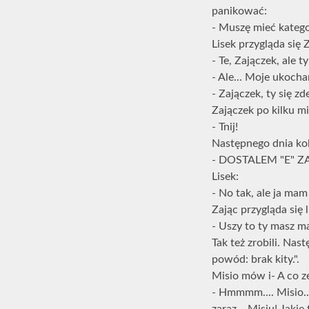
panikować:
- Muszę mieć kategor
Lisek przygląda się 
- Te, Zajączek, ale 
- Ale... Moje ukoch
- Zajączek, ty się z
Zajączek po kilku m
- Tnij!
Następnego dnia kole
- DOSTALEM "E" Z
Lisek:
- No tak, ale ja mam
Zając przygląda się l
- Uszy to ty masz ma
Tak też zrobili. Na
powód: brak kity.".
Misio mów i- A co 
- Hmmmm.... Misio...