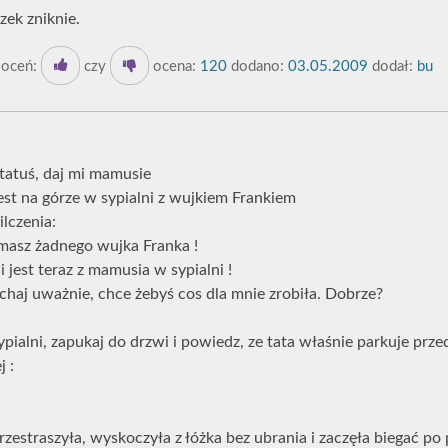
zek zniknie.
oceń:
czy
ocena:
120
dodano:
03.05.2009
dodał:
bu
 tatuś, daj mi mamusie
est na górze w sypialni z wujkiem Frankiem
ilczenia:
e masz żadnego wujka Franka !
i jest teraz z mamusia w sypialni !
uchaj uważnie, chce żebyś cos dla mnie zrobiła. Dobrze?
sypialni, zapukaj do drzwi i powiedz, ze tata właśnie parkuje prz
j :
zestraszyła, wyskoczyła z łóżka bez ubrania i zaczęła biegać po 