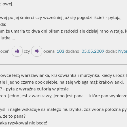
ciowej.
ej po jej śmierci czy wcześniej już się pogodziliście? - pytają.
da:
em że umarła to dwa dni piłem z radości ale dzisiaj rano wstaję, 
iutka....
oceń:
czy
ocena:
103
dodano:
05.05.2009
dodał:
Nyor
dówce leżą warszawianka, krakowianka i murzynka. kiedy urodził
iałe i jedno czarne obok siebie. na salę wbiega mąż krakowianki.
? - pyta z wyraźna euforią w głosie
zech. jedno jest z warszawy, jedno jest pana.... które pan wybierz
.
myśli i nagle wskazuje na małego murzynka. zdziwiona położna py
n, że to pana?
iaka ryzykował nie będę!