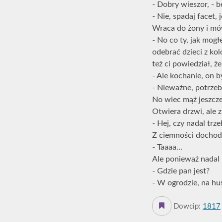
- Dobry wieszor, - 
- Nie, spadaj facet,
Wraca do żony i mów
- No co ty, jak mog
odebrać dzieci z ko
też ci powiedział, że
- Ale kochanie, on by
- Nieważne, potrze
No wiec mąż jeszcze 
Otwiera drzwi, ale 
- Hej, czy nadal tr
Z ciemności dochodz
- Taaaa...
Ale ponieważ nadal n
- Gdzie pan jest?
- W ogrodzie, na hu
Dowcip:
1817