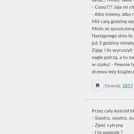
zaraz... Misiu! Jaki
- Cooo??? Jaja mi c
- Albo tniemy, albo 
Miś całą godzinę si
Misio ze spuszczon
Następnego dnia lis 
już 3 godziny minęły
Zając i lis wyruszyli
nagle patrzą, a tu 
w szoku! - Pewnie t
drzewa leży książecz
Dowcip:
1857
Przez cały kościół 
- Siostro, siostro,
- Zjeść cytrynę
- I to pomoże ?