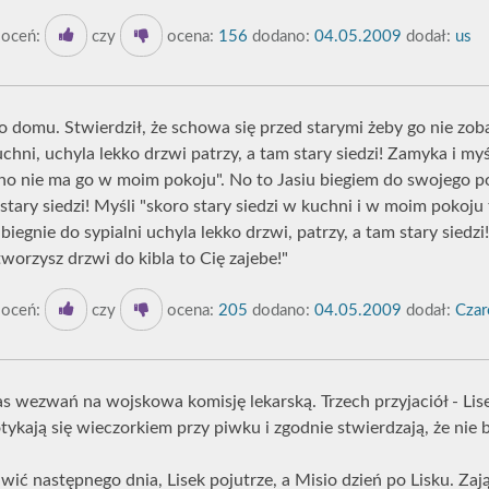
oceń:
czy
ocena:
156
dodano:
04.05.2009
dodał:
us
do domu. Stwierdził, że schowa się przed starymi żeby go nie zob
uchni, uchyla lekko drzwi patrzy, a tam stary siedzi! Zamyka i myś
o nie ma go w moim pokoju". No to Jasiu biegiem do swojego po
 stary siedzi! Myśli "skoro stary siedzi w kuchni i w moim pokoj
 biegnie do sypialni uchyla lekko drzwi, patrzy, a tam stary siedzi
tworzysz drzwi do kibla to Cię zajebe!"
oceń:
czy
ocena:
205
dodano:
04.05.2009
dodał:
Czaro
as wezwań na wojskowa komisję lekarską. Trzech przyjaciół - Lise
otykają się wieczorkiem przy piwku i zgodnie stwierdzają, że nie
awić następnego dnia, Lisek pojutrze, a Misio dzień po Lisku. Zaj