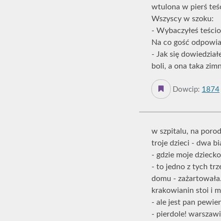
wtulona w pierś teś
Wszyscy w szoku:
- Wybaczyłeś teściow
Na co gość odpowia
- Jak się dowiedział
boli, a ona taka zimn
Dowcip:
1874
w szpitalu, na poro
troje dzieci - dwa b
- gdzie moje dziecko
- to jedno z tych tr
domu - zażartowała
krakowianin stoi i 
- ale jest pan pewie
- pierdole! warszaw