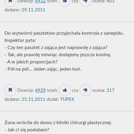
Dowcip:
4932
oceń:
czy
ocena:
403
dodano:
29.11.2011
Do wytwórni pasztetów przyjechała kontrola z sanepidu.
Inspektor pyta:
- Czy ten pasztet z zająca jest naprawdę z zająca?
- Tak, ale prawdę mówiąc dodajemy jeszcze koninę.
- A w jakich proporcjach?
- Pół na pół... Jeden zając, jeden koń.
Dowcip:
4929
oceń:
czy
ocena:
317
dodano:
25.11.2011
dodał:
TUPEK
Żona wróciła do domu z kliniki chirurgi plastycznej.
- Jak ci się podobam?