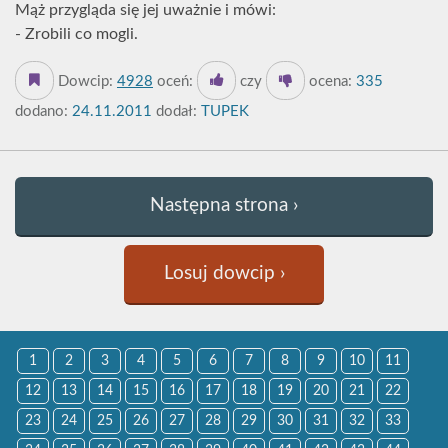
Mąż przygląda się jej uważnie i mówi:
- Zrobili co mogli.
Dowcip:
4928
oceń:
czy
ocena:
335
dodano:
24.11.2011
dodał:
TUPEK
Następna strona ›
Losuj dowcip ›
1
2
3
4
5
6
7
8
9
10
11
12
13
14
15
16
17
18
19
20
21
22
23
24
25
26
27
28
29
30
31
32
33