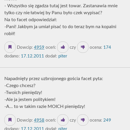
- Wszystko się zgadza tutaj jest towar. Zastanawia mnie
tylko czy nie łatwiej by Panu było czek wypisać?
Na to facet odpowiedział:
-Pani! Jakbym ja umiał pisać to do teraz bym na kopalni
robił!
Dowcip:
4959
oceń:
czy
ocena:
174
dodano:
17.12.2011
dodał:
piter
Napadnięty przez uzbrojonego gościa facet pyta:
-Czego chcesz?
-Twoich pieniędzy!
-Ale ja jestem politykiem!
-A... to w takim razie MOICH pieniędzy!
Dowcip:
4958
oceń:
czy
ocena:
249
dodano:
17.12.2011
dodał:
piter