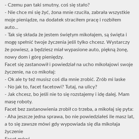
- Czemu pan taki smutny, coś się stało?
- Nie chce mi się żyć, żona mnie rzuciła, zabrała wszystkie
moje pieniądze, na dodatek straciłem pracę i rozbiłem
auto...
- Tak się składa że jestem świętym mikołajem, są święta i
mogę spełnić twoje życzenia jeśli tylko chcesz. Wystarczy
że powiesz, a będziesz miał wypasione auto, piękną żonę,
nowy dom i górę pieniędzy.
Facet się zastanowił i powiedział na ucho mikołajowi swoje
życzenie, na co mikołaj:
- Ok ale ty też musisz coś dla mnie zrobić. Zrób mi laske
- No jak to, facet facetowi? Tutaj, na ulicy?
- Jak chcesz, bo jeśli nie to się rozstajemy i idę dalej. Mam
masę roboty.
Facet bez zastanowienia zrobił co trzeba, a mikołaj się pyta:
- Aha jeszcze jedna sprawa, bo nie powiedziałeś ile masz lat,
a to się zawsze mówi gdy wypowiada się dla mikołaja
życzenie