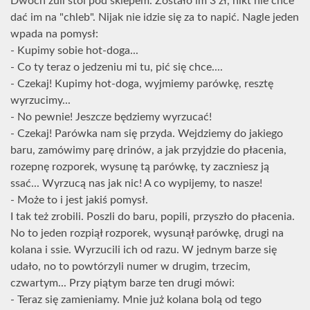
Dwóch żuli stoi pod sklepem. Zostało im 3 zł, nikt nie chce
dać im na "chleb". Nijak nie idzie się za to napić. Nagle jeden
wpada na pomysł:
- Kupimy sobie hot-doga...
- Co ty teraz o jedzeniu mi tu, pić się chce....
- Czekaj! Kupimy hot-doga, wyjmiemy parówkę, resztę
wyrzucimy...
- No pewnie! Jeszcze będziemy wyrzucać!
- Czekaj! Parówka nam się przyda. Wejdziemy do jakiego
baru, zamówimy parę drinów, a jak przyjdzie do płacenia,
rozepnę rozporek, wysunę tą parówkę, ty zaczniesz ją
ssać... Wyrzucą nas jak nic! A co wypijemy, to nasze!
- Może to i jest jakiś pomysł.
I tak też zrobili. Poszli do baru, popili, przyszło do płacenia.
No to jeden rozpiął rozporek, wysunął parówkę, drugi na
kolana i ssie. Wyrzucili ich od razu. W jednym barze się
udało, no to powtórzyli numer w drugim, trzecim,
czwartym... Przy piątym barze ten drugi mówi:
- Teraz się zamieniamy. Mnie już kolana bolą od tego