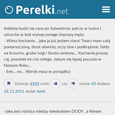
Kobieta budzi się rano po Sylwestrze, patrzy w lustro i
szturcha w bok wymęczonego imprezą męża:
- Wiesz kochanie... jaka ja już jestem stara! Twarz mam całą
pomarszczoną, biust obwisły, oczy sine i podkrążone, fałdy
na brzuchu, grube nogi i tłuste ramiona... Kochanie,proszę
cię, powiedz mi coś miłego, żebym się lepiej poczuła w
Nowym Roku...
- Eee... no... Wzrok masz w porządku!
Dowcip:
4969
oceń:
czy
ocena:
83
dodano:
28.12.2011
dodał:
Aerts
-Jaka jest różnica miedzy teledyskiem DODY , a filmem