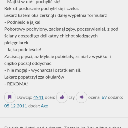
- Majtki w dół i pochylić się!
Rekrut posłusznie pochylił się i czeka.
Lekarz katem oka zerknął i dalej wypełnia formularz
- Podnieście jajka!
Poborowy pochylony, zacisnął zęby, poczerwieniał, z pod
ściany doszedł go delikatny chichot siedzących
pielęgniarek.
- Jajka podnieście!
Zacisną pięści, aż kłykcie pobielały, zsiniał z wysiłku, i
ciężko począł oddychać.
- Nie mogę! - wycharczał ostatkiem sił.
Lekarz popatrzył zza okularów
- RĘKOMA!
Dowcip:
4941
oceń:
czy
ocena:
69
dodano:
05.12.2011
dodał:
Axe