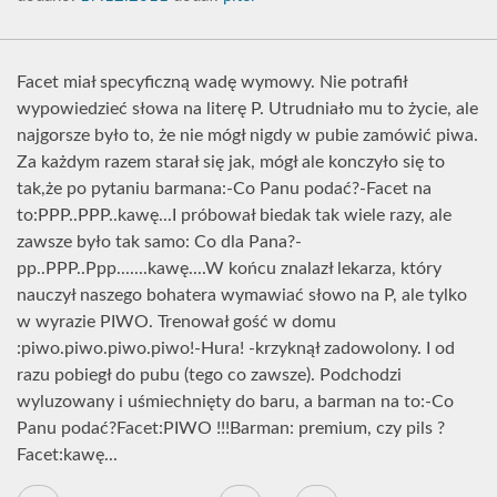
Facet miał specyficzną wadę wymowy. Nie potrafił
wypowiedzieć słowa na literę P. Utrudniało mu to życie, ale
najgorsze było to, że nie mógł nigdy w pubie zamówić piwa.
Za każdym razem starał się jak, mógł ale konczyło się to
tak,że po pytaniu barmana:-Co Panu podać?-Facet na
to:PPP..PPP..kawę...I próbował biedak tak wiele razy, ale
zawsze było tak samo: Co dla Pana?-
pp..PPP..Ppp.......kawę....W końcu znalazł lekarza, który
nauczył naszego bohatera wymawiać słowo na P, ale tylko
w wyrazie PIWO. Trenował gość w domu
:piwo.piwo.piwo.piwo!-Hura! -krzyknął zadowolony. I od
razu pobiegł do pubu (tego co zawsze). Podchodzi
wyluzowany i uśmiechnięty do baru, a barman na to:-Co
Panu podać?Facet:PIWO !!!Barman: premium, czy pils ?
Facet:kawę...