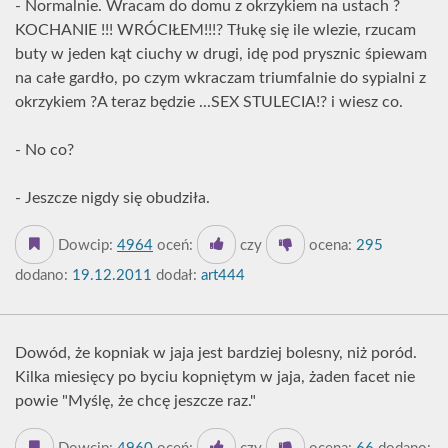
- Normalnie. Wracam do domu z okrzykiem na ustach ?
KOCHANIE !!! WRÓCIŁEM!!!? Tłukę się ile wlezie, rzucam
buty w jeden kąt ciuchy w drugi, idę pod prysznic śpiewam
na całe gardło, po czym wkraczam triumfalnie do sypialni z
okrzykiem ?A teraz będzie ...SEX STULECIA!? i wiesz co.
- No co?
- Jeszcze nigdy się obudziła.
Dowcip:
4964
oceń:
czy
ocena:
295
dodano:
19.12.2011
dodał:
art444
Dowód, że kopniak w jaja jest bardziej bolesny, niż poród.
Kilka miesięcy po byciu kopniętym w jaja, żaden facet nie
powie "Myślę, że chcę jeszcze raz."