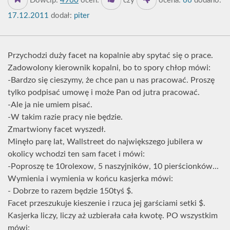
Dowcip:
4960
oceń:
czy
ocena:
66
dodano:
17.12.2011
dodał:
piter
Przychodzi duży facet na kopalnie aby spytać się o prace.
Zadowolony kierownik kopalni, bo to spory chłop mówi:
-Bardzo się cieszymy, że chce pan u nas pracować. Proszę
tylko podpisać umowę i może Pan od jutra pracować.
-Ale ja nie umiem pisać.
-W takim razie pracy nie będzie.
Zmartwiony facet wyszedł.
Minęło parę lat, Wallstreet do największego jubilera w
okolicy wchodzi ten sam facet i mówi:
-Poproszę te 10rolexow, 5 naszyjników, 10 pierścionków...
Wymienia i wymienia w końcu kasjerka mówi:
- Dobrze to razem będzie 150tyś $.
Facet przeszukuje kieszenie i rzuca jej garściami setki $.
Kasjerka liczy, liczy aż uzbierała cała kwotę. PO wszystkim
mówi: