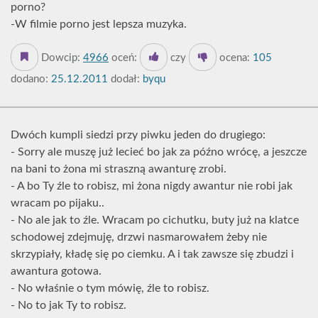
porno?
-W filmie porno jest lepsza muzyka.
Dowcip:
4966
oceń:
czy
ocena:
105
dodano:
25.12.2011
dodał:
byqu
Dwóch kumpli siedzi przy piwku jeden do drugiego:
- Sorry ale muszę już lecieć bo jak za późno wrócę, a jeszcze
na bani to żona mi straszną awanturę zrobi.
- A bo Ty źle to robisz, mi żona nigdy awantur nie robi jak
wracam po pijaku..
- No ale jak to źle. Wracam po cichutku, buty już na klatce
schodowej zdejmuję, drzwi nasmarowałem żeby nie
skrzypiały, kładę się po ciemku. A i tak zawsze się zbudzi i
awantura gotowa.
- No właśnie o tym mówię, źle to robisz.
- No to jak Ty to robisz.