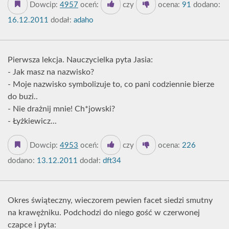
Dowcip:
4957
oceń:
czy
ocena:
91
dodano:
16.12.2011
dodał:
adaho
Pierwsza lekcja. Nauczycielka pyta Jasia:
- Jak masz na nazwisko?
- Moje nazwisko symbolizuje to, co pani codziennie bierze
do buzi..
- Nie drażnij mnie! Ch*jowski?
- Łyżkiewicz...
Dowcip:
4953
oceń:
czy
ocena:
226
dodano:
13.12.2011
dodał:
dft34
Okres świąteczny, wieczorem pewien facet siedzi smutny
na krawężniku. Podchodzi do niego gość w czerwonej
czapce i pyta: