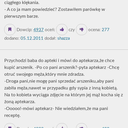
ciągłego klękania.
- A co ja mam powiedzieć? Zostawiłem parówkę w
pierwszym barze.
Dowcip:
4937
oceń:
czy
ocena:
277
dodano:
05.12.2011
dodał:
shazza
Przychodzi baba do apteki i mówi do aptekarza,że chce
kupić arszenik. -Po co pani arszenik?-pyta aptekarz -Chcę
otruć swojego męża,który mnie zdradza.
-Droga pani,nie mogę pani sprzedać arszeniku,aby pani
zabiła męża,nawet w przypadku gdy sypia z inną kobietą.
Na to kobieta wyciąga zdjęcie na którym jej mąż kocha się z
żoną aptekarza.
-Ooooo!-mówi aptekarz- Nie wiedziałem,że ma pani
receptę.