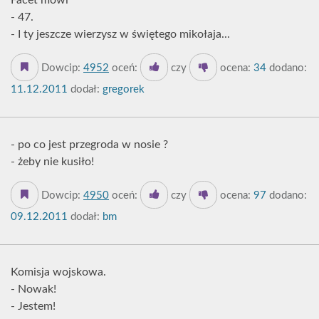
Facet mówi
- 47.
- I ty jeszcze wierzysz w świętego mikołaja...
Dowcip:
4952
oceń:
czy
ocena:
34
dodano:
11.12.2011
dodał:
gregorek
- po co jest przegroda w nosie ?
- żeby nie kusiło!
Dowcip:
4950
oceń:
czy
ocena:
97
dodano:
09.12.2011
dodał:
bm
Komisja wojskowa.
- Nowak!
- Jestem!