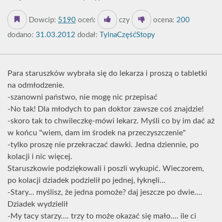
Dowcip:
5190
oceń:
czy
ocena:
200
dodano:
31.03.2012
dodał:
TylnaCzęśćStopy
Para staruszków wybrała się do lekarza i proszą o tabletki
na odmłodzenie.
-szanowni państwo, nie mogę nic przepisać
-No tak! Dla młodych to pan doktor zawsze coś znajdzie!
-skoro tak to chwileczkę-mówi lekarz. Myśli co by im dać aż
w końcu "wiem, dam im środek na przeczyszczenie"
-tylko proszę nie przekraczać dawki. Jedna dziennie, po
kolacji i nic więcej.
Staruszkowie podziękowali i poszli wykupić. Wieczorem,
po kolacji dziadek podzielił po jednej, łyknęli...
-Stary... myślisz, że jedna pomoże? daj jeszcze po dwie....
Dziadek wydzielił
-My tacy starzy.... trzy to może okazać się mało.... ile ci