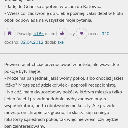
- Jadę do Gdańska a potem wracam do Katowic.
- Wiesz co, zadzwonię do Ciebie później. Jakiś debil w kiblu
obok odpowiada na wszystkie moje pytania.
Dowcip:
5195
oceń:
czy
ocena:
340
dodano:
02.04.2012
dodał:
axe
Pewien facet chciał przenocować w hotelu, ale wszystkie
pokoje były zajęte.
- Może ma pan jednak jakiś wolny pokój, albo chociaż jakieś
łóżko? Mogę spać gdziekolwiek - poprosił recepcjonistę.
- No cóż, mam dwuosobowy pokój w którym mieszka tylko
jeden facet i prawdopodobnie byłby zadowolony ze
współlokatora, bo to obniżyłoby mu koszty. Ale prawdę
mówiąc on chrapie tak głośno, że skarżą się na niego
lokatorzy sąsiednich pokoi, tak więc nie wiem, czy będzie
pan zainteresowany.