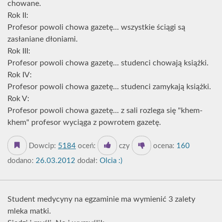
chowane.
Rok II:
Profesor powoli chowa gazetę... wszystkie ściągi są
zasłaniane dłoniami.
Rok III:
Profesor powoli chowa gazetę... studenci chowają książki.
Rok IV:
Profesor powoli chowa gazetę... studenci zamykają książki.
Rok V:
Profesor powoli chowa gazetę... z sali rozlega się "khem-
khem" profesor wyciąga z powrotem gazetę.
Dowcip:
5184
oceń:
czy
ocena:
160
dodano:
26.03.2012
dodał:
Olcia :)
Student medycyny na egzaminie ma wymienić 3 zalety
mleka matki.