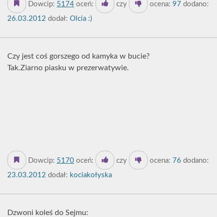
Dowcip:
5174
oceń:
czy
ocena:
97
dodano:
26.03.2012
dodał:
Olcia :)
Czy jest coś gorszego od kamyka w bucie?
Tak.Ziarno piasku w prezerwatywie.
Dowcip:
5170
oceń:
czy
ocena:
76
dodano:
23.03.2012
dodał:
kociakołyska
Dzwoni koleś do Sejmu: