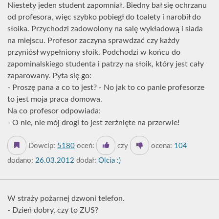
Niestety jeden student zapomniał. Biedny bał się ochrzanu
od profesora, więc szybko pobiegł do toalety i narobił do
słoika. Przychodzi zadowolony na salę wykładową i siada
na miejscu. Profesor zaczyna sprawdzać czy każdy
przyniósł wypełniony słoik. Podchodzi w końcu do
zapominalskiego studenta i patrzy na słoik, który jest cały
zaparowany. Pyta się go:
- Proszę pana a co to jest? - No jak to co panie profesorze
to jest moja praca domowa.
Na co profesor odpowiada:
- O nie, nie mój drogi to jest zerżnięte na przerwie!
Dowcip:
5180
oceń:
czy
ocena:
104
dodano:
26.03.2012
dodał:
Olcia :)
W straży pożarnej dzwoni telefon.
- Dzień dobry, czy to ZUS?