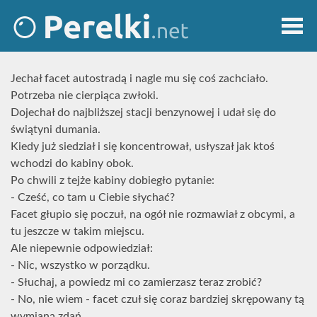
Jechał facet autostradą i nagle mu się coś zachciało.
Potrzeba nie cierpiąca zwłoki.
Dojechał do najbliższej stacji benzynowej i udał się do
świątyni dumania.
Kiedy już siedział i się koncentrował, usłyszał jak ktoś
wchodzi do kabiny obok.
Po chwili z tejże kabiny dobiegło pytanie:
- Cześć, co tam u Ciebie słychać?
Facet głupio się poczuł, na ogół nie rozmawiał z obcymi, a
tu jeszcze w takim miejscu.
Ale niepewnie odpowiedział:
- Nic, wszystko w porządku.
- Słuchaj, a powiedz mi co zamierzasz teraz zrobić?
- No, nie wiem - facet czuł się coraz bardziej skrępowany tą
wymianą zdań.