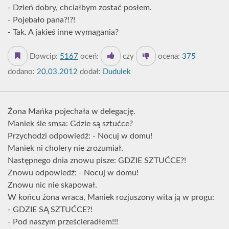
- Dzień dobry, chciałbym zostać posłem.
- Pojebało pana?!?!
- Tak. A jakieś inne wymagania?
Dowcip:
5167
oceń:
czy
ocena:
375
dodano:
20.03.2012
dodał:
Dudulek
Żona Mańka pojechała w delegację.
Maniek śle smsa: Gdzie są sztućce?
Przychodzi odpowiedź: - Nocuj w domu!
Maniek ni cholery nie zrozumiał.
Następnego dnia znowu pisze: GDZIE SZTUĆCE?!
Znowu odpowiedź: - Nocuj w domu!
Znowu nic nie skapował.
W końcu żona wraca, Maniek rozjuszony wita ją w progu:
- GDZIE SĄ SZTUĆCE?!
- Pod naszym prześcieradłem!!!