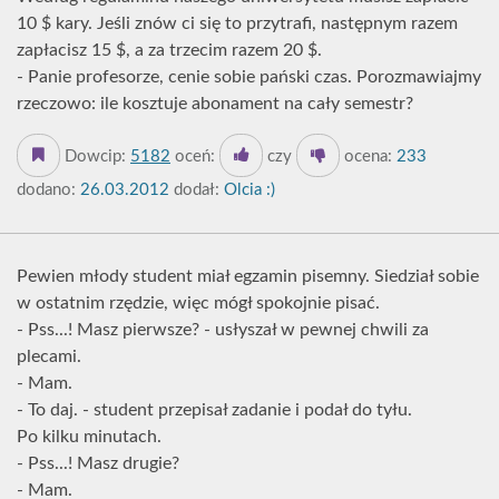
10 $ kary. Jeśli znów ci się to przytrafi, następnym razem
zapłacisz 15 $, a za trzecim razem 20 $.
- Panie profesorze, cenie sobie pański czas. Porozmawiajmy
rzeczowo: ile kosztuje abonament na cały semestr?
Dowcip:
5182
oceń:
czy
ocena:
233
dodano:
26.03.2012
dodał:
Olcia :)
Pewien młody student miał egzamin pisemny. Siedział sobie
w ostatnim rzędzie, więc mógł spokojnie pisać.
- Pss...! Masz pierwsze? - usłyszał w pewnej chwili za
plecami.
- Mam.
- To daj. - student przepisał zadanie i podał do tyłu.
Po kilku minutach.
- Pss...! Masz drugie?
- Mam.