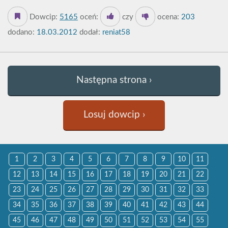
Dowcip:
5165
oceń:
czy
ocena:
203
dodano:
18.03.2012
dodał:
reniat58
Następna strona ›
Losuj dowcip ›
1
2
3
4
5
6
7
8
9
10
11
12
13
14
15
16
17
18
19
20
21
22
23
24
25
26
27
28
29
30
31
32
33
34
35
36
37
38
39
40
41
42
43
44
45
46
47
48
49
50
51
52
53
54
55