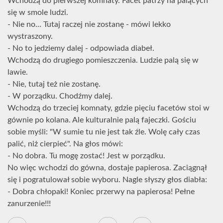
Wchodzą do pierwszej komnaty. Facet patrzy na palących
się w smole ludzi.
- Nie no... Tutaj raczej nie zostanę - mówi lekko
wystraszony.
- No to jedziemy dalej - odpowiada diabeł.
Wchodzą do drugiego pomieszczenia. Ludzie palą się w
lawie.
- Nie, tutaj też nie zostanę.
- W porządku. Chodźmy dalej.
Wchodzą do trzeciej komnaty, gdzie pięciu facetów stoi w
gównie po kolana. Ale kulturalnie palą fajeczki. Gościu
sobie myśli: "W sumie tu nie jest tak źle. Wolę cały czas
palić, niż cierpieć". Na głos mówi:
- No dobra. Tu mogę zostać! Jest w porządku.
No więc wchodzi do gówna, dostaje papierosa. Zaciągnął
się i pogratulował sobie wyboru. Nagle słyszy głos diabła:
- Dobra chłopaki! Koniec przerwy na papierosa! Pełne
zanurzenie!!!