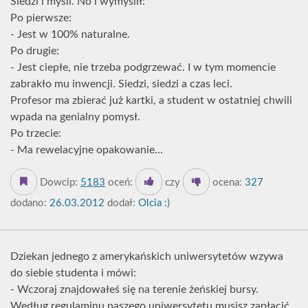
Siedzi i myśli. No i wymyślił:
Po pierwsze:
- Jest w 100% naturalne.
Po drugie:
- Jest ciepłe, nie trzeba podgrzewać. I w tym momencie
zabrakło mu inwencji. Siedzi, siedzi a czas leci.
Profesor ma zbierać już kartki, a student w ostatniej chwili
wpada na genialny pomysł.
Po trzecie:
- Ma rewelacyjne opakowanie...
Dowcip:
5183
oceń:
czy
ocena:
327
dodano:
26.03.2012
dodał:
Olcia :)
Dziekan jednego z amerykańskich uniwersytetów wzywa
do siebie studenta i mówi:
- Wczoraj znajdowałeś się na terenie żeńskiej bursy.
Według regulaminu naszego uniwersytetu musisz zapłacić