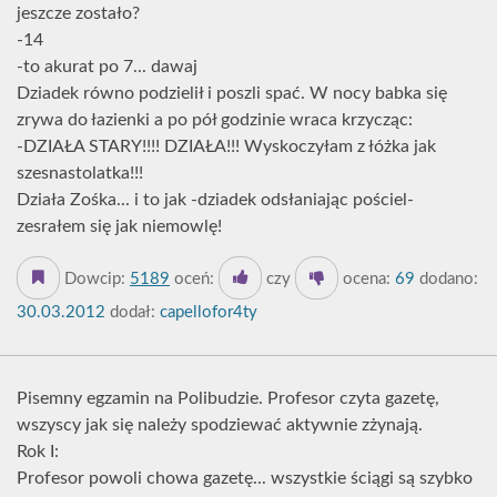
jeszcze zostało?
-14
-to akurat po 7... dawaj
Dziadek równo podzielił i poszli spać. W nocy babka się
zrywa do łazienki a po pół godzinie wraca krzycząc:
-DZIAŁA STARY!!!! DZIAŁA!!! Wyskoczyłam z łóżka jak
szesnastolatka!!!
Działa Zośka... i to jak -dziadek odsłaniając pościel-
zesrałem się jak niemowlę!
Dowcip:
5189
oceń:
czy
ocena:
69
dodano:
30.03.2012
dodał:
capellofor4ty
Pisemny egzamin na Polibudzie. Profesor czyta gazetę,
wszyscy jak się należy spodziewać aktywnie zżynają.
Rok I:
Profesor powoli chowa gazetę... wszystkie ściągi są szybko