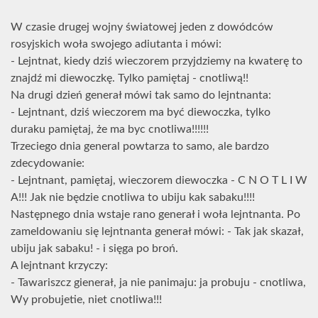
W czasie drugej wojny światowej jeden z dowódców
rosyjskich woła swojego adiutanta i mówi:
- Lejntnat, kiedy dziś wieczorem przyjdziemy na kwaterę to
znajdź mi diewoczkę. Tylko pamiętaj - cnotliwą!!
Na drugi dzień generał mówi tak samo do lejntnanta:
- Lejntnant, dziś wieczorem ma być diewoczka, tylko
duraku pamiętaj, że ma byc cnotliwa!!!!!!
Trzeciego dnia general powtarza to samo, ale bardzo
zdecydowanie:
- Lejntnant, pamiętaj, wieczorem diewoczka - C N O T L I W
A!!! Jak nie będzie cnotliwa to ubiju kak sabaku!!!!
Następnego dnia wstaje rano generał i woła lejntnanta. Po
zameldowaniu się lejntnanta generał mówi: - Tak jak skazał,
ubiju jak sabaku! - i sięga po broń.
A lejntnant krzyczy:
- Tawariszcz gienerał, ja nie panimaju: ja probuju - cnotliwa,
Wy probujetie, niet cnotliwa!!!