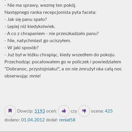
- Nie ma sprawy, wezmę ten pokój.
Następnego ranka recepcjonista pyta faceta:
- Jak się panu spało?
- Lepiej niż kiedykolwiek.
- A co z chrapaniem - nie przeszkadzało panu?
- Nie, natychmiast go uciszyłem.
- W jaki sposób?
- Już był w łóżku chrapiąc, kiedy wszedłem do pokoju.
Przechodząc pocałowałem go w policzek i powiedziałem
"Dobranoc, przystojniaku!", a on nie zmrużył oka całą noc
obserwując mnie!
Dowcip:
5193
oceń:
czy
ocena:
425
dodano:
01.04.2012
dodał:
reniat58