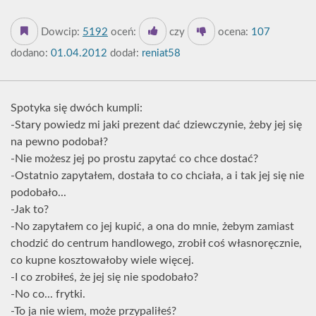
Dowcip:
5192
oceń:
czy
ocena:
107
dodano:
01.04.2012
dodał:
reniat58
Spotyka się dwóch kumpli:
-Stary powiedz mi jaki prezent dać dziewczynie, żeby jej się
na pewno podobał?
-Nie możesz jej po prostu zapytać co chce dostać?
-Ostatnio zapytałem, dostała to co chciała, a i tak jej się nie
podobało...
-Jak to?
-No zapytałem co jej kupić, a ona do mnie, żebym zamiast
chodzić do centrum handlowego, zrobił coś własnoręcznie,
co kupne kosztowałoby wiele więcej.
-I co zrobiłeś, że jej się nie spodobało?
-No co... frytki.
-To ja nie wiem, może przypaliłeś?