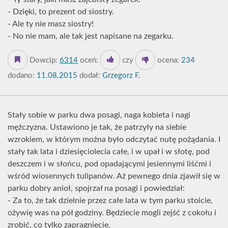
- Dzięki, to prezent od siostry.
- Ale ty nie masz siostry!
- No nie mam, ale tak jest napisane na zegarku.
Dowcip:
6314
oceń:
czy
ocena:
234
dodano:
11.08.2015
dodał:
Grzegorz F.
Stały sobie w parku dwa posagi, naga kobieta i nagi
mężczyzna. Ustawiono je tak, że patrzyły na siebie
wzrokiem, w którym można było odczytać nutę pożądania. I
stały tak lata i dziesięciolecia całe, i w upał i w słotę, pod
deszczem i w słońcu, pod opadającymi jesiennymi liśćmi i
wśród wiosennych tulipanów. Aż pewnego dnia zjawił się w
parku dobry anioł, spojrzał na posagi i powiedział:
- Za to, że tak dzielnie przez całe lata w tym parku stoicie,
ożywię was na pół godziny. Będziecie mogli zejść z cokołu i
zrobić, co tylko zapragniecie.