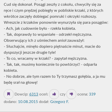
Cud się dokonał. Posągi zeszły z cokołu, chwyciły się za
ręce i czym prędzej pobiegły w pobliskie krzaki, z których
wkrótce zaczęły dobiegać pomruki i okrzyki rozkoszy.
Wreszcie z krzaków ponownie wynurzyła się para posągów:
- Ach, jak cudownie było - rzekła kobieta.
- Tak, doprawdy to wspaniałe - odrzekł mężczyzna.
Obserwujący ich z uśmiechem anioł zauważył:
- Słuchajcie, minęło dopiero piętnaście minut, macie do
dyspozycji jeszcze drugie tyle!
- To co, wracamy w krzaki? - zapytał mężczyzna.
- Tak, tak, musimy koniecznie to powtórzyć! - odparła
kobieta.
- No dobrze, ale tym razem to Ty trzymasz gołębia, a ja mu
będę srał na głowę!
Dowcip:
6313
oceń:
czy
ocena:
339
dodano:
10.08.2015
dodał:
Grzegorz F.