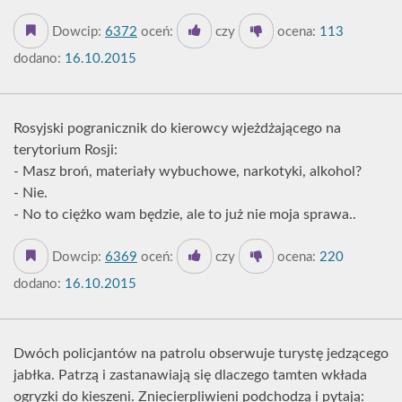
Dowcip:
6372
oceń:
czy
ocena:
113
dodano:
16.10.2015
Rosyjski pogranicznik do kierowcy wjeżdżającego na
terytorium Rosji:
- Masz broń, materiały wybuchowe, narkotyki, alkohol?
- Nie.
- No to ciężko wam będzie, ale to już nie moja sprawa..
Dowcip:
6369
oceń:
czy
ocena:
220
dodano:
16.10.2015
Dwóch policjantów na patrolu obserwuje turystę jedzącego
jabłka. Patrzą i zastanawiają się dlaczego tamten wkłada
ogryzki do kieszeni. Zniecierpliwieni podchodzą i pytają: