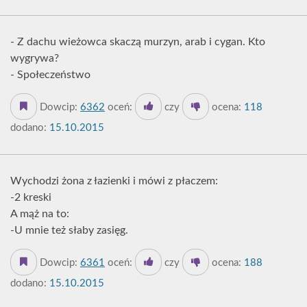
- Z dachu wieżowca skaczą murzyn, arab i cygan. Kto
wygrywa?
- Społeczeństwo
Dowcip:
6362
oceń:
czy
ocena:
118
dodano:
15.10.2015
Wychodzi żona z łazienki i mówi z płaczem:
-2 kreski
A mąż na to:
-U mnie też słaby zasięg.
Dowcip:
6361
oceń:
czy
ocena:
188
dodano:
15.10.2015