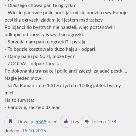
- Dlaczego chowa pan te ogryzki?
- Wiecie panowie policjanci: jak mi się nudzi to wydłubuje
pestki z ogryzek, zjadam je i jestem mądrzejszy.
Policjanci do bystrych nie należeli, więc postanowili
odkupić od turysty wszystkie ogryzki.
- Sprzeda nam pan te ogryzki? - pytają.
- To będzie kosztowało dużo hajsu - odparł.
- Damy panu po 50 zł, może być?
- ZGODA! - odparł turysta.
Po dokonaniu transakcji policjanci zaczęli zajadać pestki...
Nagle jeden mówi:
- k#?!a Roman za te 100 złotych to 100kg jabłek byśmy
mieli
Na to turysta:
- Panowie, zaczęło działać!
Dowcip:
6368
oceń:
czy
ocena:
278
dodano:
15.10.2015