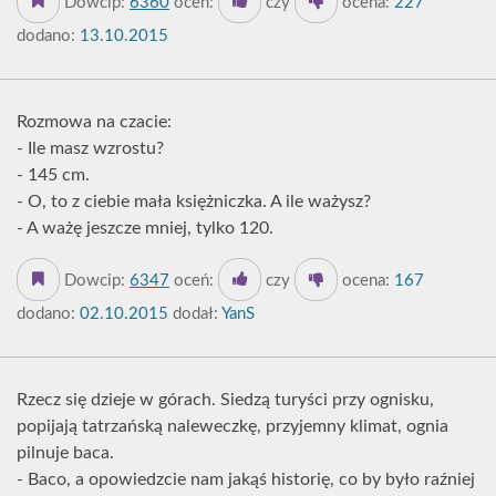
Dowcip:
6360
oceń:
czy
ocena:
227
dodano:
13.10.2015
Rozmowa na czacie:
- Ile masz wzrostu?
- 145 cm.
- O, to z ciebie mała księżniczka. A ile ważysz?
- A ważę jeszcze mniej, tylko 120.
Dowcip:
6347
oceń:
czy
ocena:
167
dodano:
02.10.2015
dodał:
YanS
Rzecz się dzieje w górach. Siedzą turyści przy ognisku,
popijają tatrzańską naleweczkę, przyjemny klimat, ognia
pilnuje baca.
- Baco, a opowiedzcie nam jakąś historię, co by było raźniej