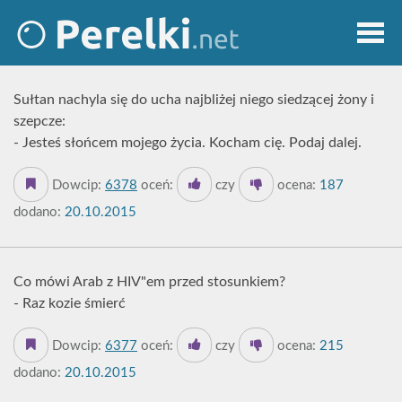
Sułtan nachyla się do ucha najbliżej niego siedzącej żony i
szepcze:
- Jesteś słońcem mojego życia. Kocham cię. Podaj dalej.
Dowcip:
6378
oceń:
czy
ocena:
187
dodano:
20.10.2015
Co mówi Arab z HIV"em przed stosunkiem?
- Raz kozie śmierć
Dowcip:
6377
oceń:
czy
ocena:
215
dodano:
20.10.2015