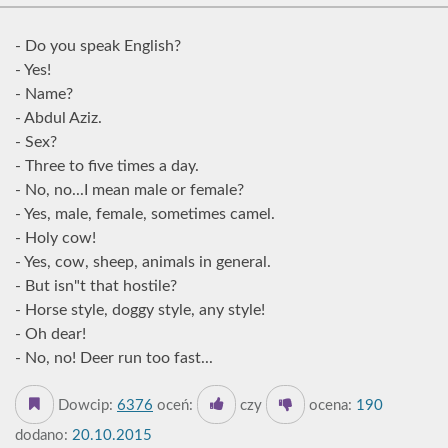
- Do you speak English?
- Yes!
- Name?
- Abdul Aziz.
- Sex?
- Three to five times a day.
- No, no...I mean male or female?
- Yes, male, female, sometimes camel.
- Holy cow!
- Yes, cow, sheep, animals in general.
- But isn"t that hostile?
- Horse style, doggy style, any style!
- Oh dear!
- No, no! Deer run too fast...
Dowcip:
6376
oceń:
czy
ocena:
190
dodano:
20.10.2015