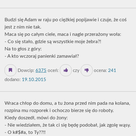
Budzi się Adam w raju po ciężkiej popijawie i czuje, że coś
jest z nim nie tak.
Maca się po całym ciele, maca i nagle przerażony woła:
- Co się stało, gdzie są wszystkie moje żebra?!
Na to głos z góry:
- A kto wczoraj panienki zamawiał?
Dowcip:
6375
oceń:
czy
ocena:
241
dodano:
19.10.2015
Wraca chłop do domu, a tu żona przed nim pada na kolana,
rozpina mu rozporek i ochoczo bierze się do roboty.
Kiedy doszedł, mówi do żony:
- Nie wiedziałem, że tak ci się będę podobał, jak zgolę wąsy.
- O k#$#a, to Ty??!!