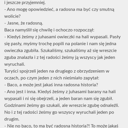
i jeszcze przyjemniej.
- Ano mogę opowiedzieć, a radosna ma być czy smutną
wolicie?
- Jasne, że radosną.
Baca namyślił się chwilę i ochoczo rozpoczął:
- Kiedyś żeśmy z juhasami owieczki na hali wypasali. Pasły
się pasły, myśmy trochę popili na polanie i nam się jedna
owieczka zgubiła. Szukaliśmy, szukaliśmy aż się wreszcie
zguba znalazła i z tej radości żeśmy ją wszyscy jak jeden
wyruchali.
Turyści spojrzeli jeden na drugiego z obrzydzeniem w
oczach, po czym jeden z nich nieśmiało zapytał:
- Baco, a może jest jakaś inna radosna historia?
- Ano jest i inna. Kiedyś żeśmy z juhasami barany na hali
wypasali i ni się obejrzeli, a jeden baran nam się zgubił.
Godzinami żeśmy go szukali, ale wreszcie zgubę odnaleźli.
No i z tej radości żeśmy go wszyscy wyruchali jeden po
drugim.
- Nie no baco, to ma być radosna historia?! To może jakaś