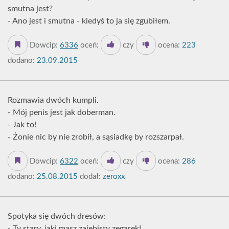
smutna jest?
- Ano jest i smutna - kiedyś to ja się zgubiłem.
Dowcip:
6336
oceń:
czy
ocena:
223
dodano:
23.09.2015
Rozmawia dwóch kumpli.
- Mój penis jest jak doberman.
- Jak to!
- Żonie nic by nie zrobił, a sąsiadkę by rozszarpał.
Dowcip:
6322
oceń:
czy
ocena:
286
dodano:
25.08.2015
dodał:
zeroxx
Spotyka się dwóch dresów:
- Ty stary, jaki masz zajebisty zegarek!