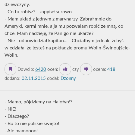
dziewczyny.
- Co tu robisz? - zapytał surowo.
- Mam układ z jednym z marynarzy. Zabrał mnie do
Ameryki, karmi mnie, a ja mu pozwalam robić ze mną, co
chce. Mam nadzieję, że Pan go nie ukarze?
- Nie - odpowiedział kapitan... - Chciałbym jednak, żebyś
wiedziała, że jesteś na pokładzie promu Wolin-Świnoujście-
Wolin.
Dowcip:
6420
oceń:
czy
ocena:
418
dodano:
02.11.2015
dodał:
Dżonny
- Mamo, pójdziemy na Halołyn!?
- NIE!
- Dlaczego?
- Bo to nie polskie święto!
- Ale mamoooo!