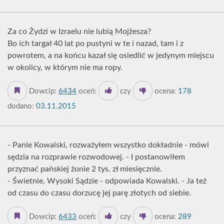
Za co Żydzi w Izraelu nie lubią Mojżesza?
Bo ich targał 40 lat po pustyni w te i nazad, tam i z
powrotem, a na końcu kazał się osiedlić w jedynym miejscu
w okolicy, w którym nie ma ropy.
Dowcip:
6434
oceń:
czy
ocena:
178
dodano:
03.11.2015
- Panie Kowalski, rozważyłem wszystko dokładnie - mówi
sędzia na rozprawie rozwodowej. - I postanowiłem
przyznać pańskiej żonie 2 tys. zł miesięcznie.
- Świetnie, Wysoki Sądzie - odpowiada Kowalski. - Ja też
od czasu do czasu dorzucę jej parę złotych od siebie.
Dowcip:
6433
oceń:
czy
ocena:
289