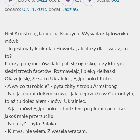
Dowcip:
6422
oceń:
czy
ocena:
661
dodano:
02.11.2015
dodał:
JadziaG.
Neil Armstrong ląduje na Księżycu. Wysiada z lądownika i
mówi:
- To jest mały krok dla człowieka, ale duży dla... zaraz, co
to?
Patrzy, parę metrów dalej pali się ognisko, przy którym
siedzi trzech facetów. Rozmawiają i pieką kiełbaski.
Okazuje się, że są to Ukrainiec, Egipcjanin i Polak.
- A wy co tu robicie? - pyta zbity z tropu Armstrong.
- No, ja akurat doiłem krowę i jak pieprznęło w Czarnobylu,
to aż tu doleciałem - mówi Ukrainiec.
- A ja - mówi Egipcjanin - chodziłem po piramidach i tak
jakoś mnie przerzuciło.
- No a ty? - pyta Polaka.
- Ku*wa, nie wiem. Z wesela wracam.