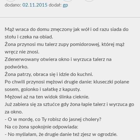
dodano:
02.11.2015
dodał:
gp
Mąż wraca do domu zmęczony jak wół i od razu siada do
stołu i czeka na obiad.
Żona przynosi mu talerz zupy pomidorowej, której mąż
wręcz nie znosi.
Zdenerwowany otwiera okno i wyrzuca talerz na
podwórko.
Żona patrzy, obraca się i idzie do kuchni.
Po chwili przynosi mężowi drugie danie: kluseczki polane
sosem, golonko i sałatkę z kapusty.
Mężowi aż na ten widok ślinka cieknie.
Już zabiera się za sztućce gdy żona łapie talerz i wyrzuca go
za okno.
- O w mordę, co Ty robisz do jasnej cholery?
Na co żona spokojnie odpowiada:
- No myślałam, że drugie danie też zjesz w ogrodzie.