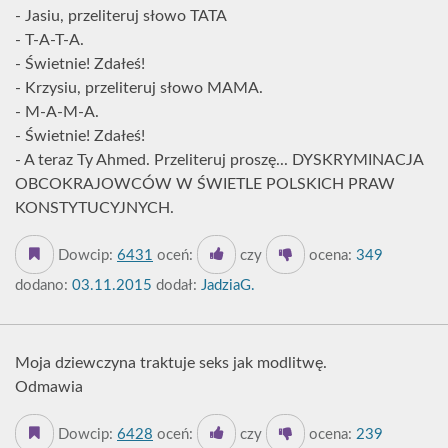
- Jasiu, przeliteruj słowo TATA
- T-A-T-A.
- Świetnie! Zdałeś!
- Krzysiu, przeliteruj słowo MAMA.
- M-A-M-A.
- Świetnie! Zdałeś!
- A teraz Ty Ahmed. Przeliteruj proszę... DYSKRYMINACJA
OBCOKRAJOWCÓW W ŚWIETLE POLSKICH PRAW
KONSTYTUCYJNYCH.
Dowcip:
6431
oceń:
czy
ocena:
349
dodano:
03.11.2015
dodał:
JadziaG.
Moja dziewczyna traktuje seks jak modlitwę.
Odmawia
Dowcip:
6428
oceń:
czy
ocena:
239