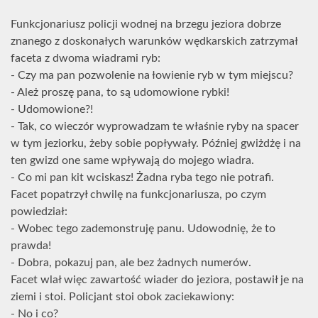
Funkcjonariusz policji wodnej na brzegu jeziora dobrze
znanego z doskonałych warunków wędkarskich zatrzymał
faceta z dwoma wiadrami ryb:
- Czy ma pan pozwolenie na łowienie ryb w tym miejscu?
- Ależ proszę pana, to są udomowione rybki!
- Udomowione?!
- Tak, co wieczór wyprowadzam te właśnie ryby na spacer
w tym jeziorku, żeby sobie popływały. Później gwiżdżę i na
ten gwizd one same wpływają do mojego wiadra.
- Co mi pan kit wciskasz! Żadna ryba tego nie potrafi.
Facet popatrzył chwilę na funkcjonariusza, po czym
powiedział:
- Wobec tego zademonstruję panu. Udowodnię, że to
prawda!
- Dobra, pokazuj pan, ale bez żadnych numerów.
Facet wlał więc zawartość wiader do jeziora, postawił je na
ziemi i stoi. Policjant stoi obok zaciekawiony:
- No i co?