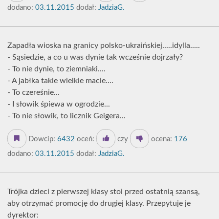
dodano:
03.11.2015
dodał:
JadziaG.
Zapadła wioska na granicy polsko-ukraińskiej.....idylla.....
- Sąsiedzie, a co u was dynie tak wcześnie dojrzały?
- To nie dynie, to ziemniaki....
- A jabłka takie wielkie macie....
- To czereśnie...
- I słowik śpiewa w ogrodzie...
- To nie słowik, to licznik Geigera...
Dowcip:
6432
oceń:
czy
ocena:
176
dodano:
03.11.2015
dodał:
JadziaG.
Trójka dzieci z pierwszej klasy stoi przed ostatnią szansą,
aby otrzymać promocję do drugiej klasy. Przepytuje je
dyrektor: