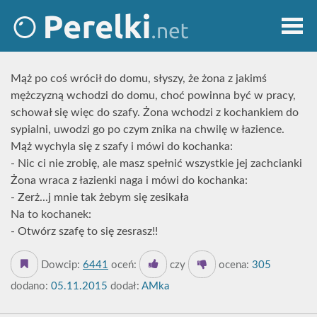
Mąż po coś wrócił do domu, słyszy, że żona z jakimś
mężczyzną wchodzi do domu, choć powinna być w pracy,
schował się więc do szafy. Żona wchodzi z kochankiem do
sypialni, uwodzi go po czym znika na chwilę w łazience.
Mąż wychyla się z szafy i mówi do kochanka:
- Nic ci nie zrobię, ale masz spełnić wszystkie jej zachcianki
Żona wraca z łazienki naga i mówi do kochanka:
- Zerż...j mnie tak żebym się zesikała
Na to kochanek:
- Otwórz szafę to się zesrasz!!
Dowcip:
6441
oceń:
czy
ocena:
305
dodano:
05.11.2015
dodał:
AMka