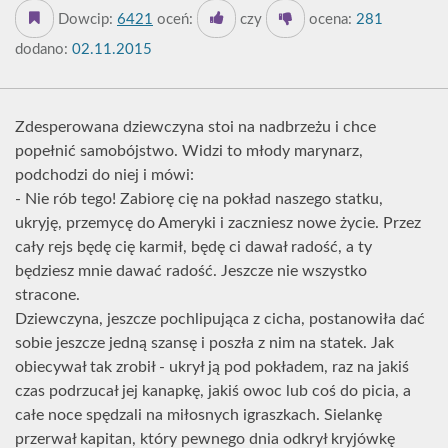
Dowcip:
6421
oceń:
czy
ocena:
281
dodano:
02.11.2015
Zdesperowana dziewczyna stoi na nadbrzeżu i chce
popełnić samobójstwo. Widzi to młody marynarz,
podchodzi do niej i mówi:
- Nie rób tego! Zabiorę cię na pokład naszego statku,
ukryję, przemycę do Ameryki i zaczniesz nowe życie. Przez
cały rejs będę cię karmił, będę ci dawał radość, a ty
będziesz mnie dawać radość. Jeszcze nie wszystko
stracone.
Dziewczyna, jeszcze pochlipująca z cicha, postanowiła dać
sobie jeszcze jedną szansę i poszła z nim na statek. Jak
obiecywał tak zrobił - ukrył ją pod pokładem, raz na jakiś
czas podrzucał jej kanapkę, jakiś owoc lub coś do picia, a
całe noce spędzali na miłosnych igraszkach. Sielankę
przerwał kapitan, który pewnego dnia odkrył kryjówkę