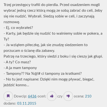
Trzej przestępcy trafili do pierdla. Przed osadzeniem mogli
wybrać jedną rzecz którą mogą ze sobą zabrać do celi, żeby
się nie nudzić. Wybrali. Siedzą sobie w celi, i zaczynają
rozmowę.
- Ej, co wybrałeś?
- Karty, jak będzie się nudzić to walniemy sobie w pokera, a
Ty?
- Ja wziąłem piłeczkę, jak sie znudzę siedzeniem to
porzucam o ścianę dla zabawy.
Patrzę na trzeciego, który siedzi z boku i się cieszy jak głupi.
- A ty? Co masz?
- A ja mam tampony
- Tampony?? Na %@!# ci tampony za kratkami?
- No tu jest napisane: Dzięki nim mogę pływać, biegać,
jeździć konno...
Dowcip:
6436
oceń:
czy
ocena:
210
dodano:
03.11.2015