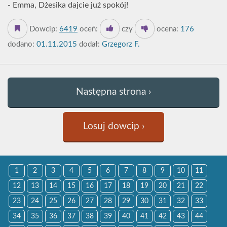
- Emma, Dżesika dajcie już spokój!
Dowcip:
6419
oceń:
czy
ocena:
176
dodano:
01.11.2015
dodał:
Grzegorz F.
Następna strona ›
Losuj dowcip ›
1
2
3
4
5
6
7
8
9
10
11
12
13
14
15
16
17
18
19
20
21
22
23
24
25
26
27
28
29
30
31
32
33
34
35
36
37
38
39
40
41
42
43
44