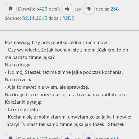
Dowcip:
6423
oceń:
czy
ocena:
268
dodano:
02.11.2015
dodał:
R2D2
Rozmawiają trzy przyjaciółki. Jedna z nich mówi:
- Czy wy wiecie, że jak kocham się z moim Józkiem, to on
ma bardzo zimne jajka?
Na to druga:
- No mój Staszek też ma zimne jajka podczas kochania.
Na to trzecia:
- A ja to nawet nie wiem, ale sprawdzę.
Na drugi dzień spotykają się, a ta trzecia ma podbite oko.
Koleżanki pytają:
- Co ci się stało?
- Kocham się z moim starym, chwytam go za jajka i mówie:
"Stary! Ty masz tak samo zimne jajka jak Józek i Staszek"