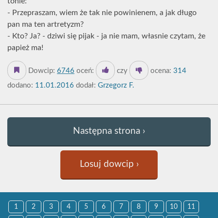
tonie:
- Przepraszam, wiem że tak nie powinienem, a jak długo
pan ma ten artretyzm?
- Kto? Ja? - dziwi się pijak - ja nie mam, własnie czytam, że
papież ma!
Dowcip:
6746
oceń:
czy
ocena:
314
dodano:
11.01.2016
dodał:
Grzegorz F.
Następna strona ›
Losuj dowcip ›
1
2
3
4
5
6
7
8
9
10
11