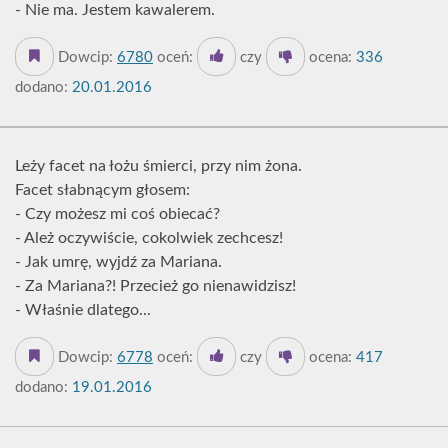
- Nie ma. Jestem kawalerem.
Dowcip:
6780
oceń:
czy
ocena:
336
dodano:
20.01.2016
Leży facet na łożu śmierci, przy nim żona.
Facet słabnącym głosem:
- Czy możesz mi coś obiecać?
- Ależ oczywiście, cokolwiek zechcesz!
- Jak umrę, wyjdź za Mariana.
- Za Mariana?! Przecież go nienawidzisz!
- Właśnie dlatego...
Dowcip:
6778
oceń:
czy
ocena:
417
dodano:
19.01.2016