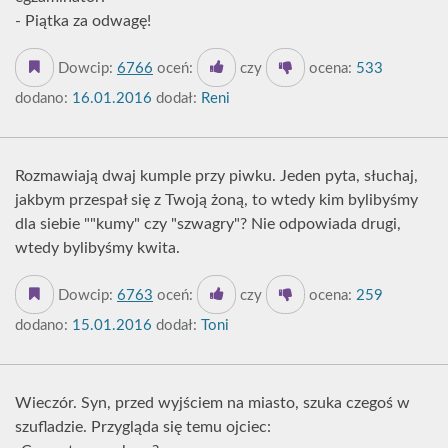
- Piątka za odwagę!
Dowcip:
6766
oceń:
czy
ocena:
533
dodano:
16.01.2016
dodał:
Reni
Rozmawiają dwaj kumple przy piwku. Jeden pyta, słuchaj,
jakbym przespał się z Twoją żoną, to wtedy kim bylibyśmy
dla siebie ""kumy" czy "szwagry"? Nie odpowiada drugi,
wtedy bylibyśmy kwita.
Dowcip:
6763
oceń:
czy
ocena:
259
dodano:
15.01.2016
dodał:
Toni
Wieczór. Syn, przed wyjściem na miasto, szuka czegoś w
szufladzie. Przygląda się temu ojciec: