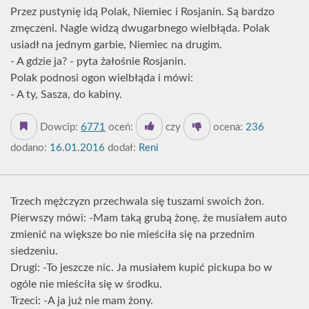
Przez pustynię idą Polak, Niemiec i Rosjanin. Są bardzo
zmęczeni. Nagle widzą dwugarbnego wielbłąda. Polak
usiadł na jednym garbie, Niemiec na drugim.
- A gdzie ja? - pyta żałośnie Rosjanin.
Polak podnosi ogon wielbłąda i mówi:
- A ty, Sasza, do kabiny.
Dowcip:
6771
oceń:
czy
ocena:
236
dodano:
16.01.2016
dodał:
Reni
Trzech mężczyzn przechwala się tuszami swoich żon.
Pierwszy mówi: -Mam taką grubą żonę, że musiałem auto
zmienić na większe bo nie mieściła się na przednim
siedzeniu.
Drugi: -To jeszcze nic. Ja musiałem kupić pickupa bo w
ogóle nie mieściła się w środku.
Trzeci: -A ja już nie mam żony.