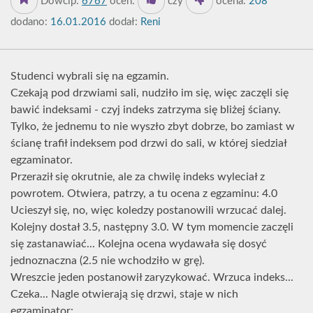
Dowcip:
6767
oceń:
czy
ocena:
208
dodano:
16.01.2016
dodał:
Reni
Studenci wybrali się na egzamin.
Czekają pod drzwiami sali, nudziło im się, więc zaczęli się
bawić indeksami - czyj indeks zatrzyma się bliżej ściany.
Tylko, że jednemu to nie wyszło zbyt dobrze, bo zamiast w
ścianę trafił indeksem pod drzwi do sali, w której siedział
egzaminator.
Przeraził się okrutnie, ale za chwilę indeks wyleciał z
powrotem. Otwiera, patrzy, a tu ocena z egzaminu: 4.0
Ucieszył się, no, więc koledzy postanowili wrzucać dalej.
Kolejny dostał 3.5, następny 3.0. W tym momencie zaczęli
się zastanawiać... Kolejna ocena wydawała się dosyć
jednoznaczna (2.5 nie wchodziło w grę).
Wreszcie jeden postanowił zaryzykować. Wrzuca indeks...
Czeka... Nagle otwierają się drzwi, staje w nich
egzaminator: