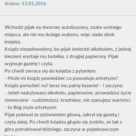
dodano:
13.01.2016
Wchodzi pijak na dworzec autobusowy, szuka wolnego
miejsca, ale nie ma dużego wyboru, więc siada obok
księdza.
Ksiądz niezadowolony, bo pijak śmierdzi alkoholem, z jednej
kieszeni wystaje mu butelka, z drugiej papierosy. Pijak
wyjmuje gazetę i czyta.
Po chwili zwraca się do księdza z pytaniem:
- Może mi ksiądz powiedzieć co powoduje artretyzm?
Ksiądz pomyślał: no! teraz mu palnę kazanie! - i zaczyna:
- Jeżeli nadużywasz alkoholu, papierosów, prowadzisz życie
niemoralne - cudzołożysz, kradniesz, nie szanujesz wartości
- to Bóg zsyła artretyzm!
Pijak pokiwał ze zdziwieniem głową, zakrył się gazetą i
czyta dalej. Po chwili księdzu głupio się zrobiło, ze tak z
góry potraktował bliźniego, zaczyna w pojednawczym