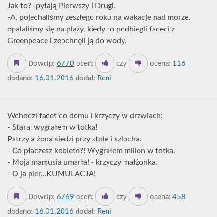
Jak to? -pytają Pierwszy i Drugi.
-A, pojechaliśmy zeszłego roku na wakacje nad morze,
opalaliśmy się na plaży, kiedy to podbiegli faceci z
Greenpeace i zepchnęli ją do wody.
Dowcip:
6770
oceń:
czy
ocena:
116
dodano:
16.01.2016
dodał:
Reni
Wchodzi facet do domu i krzyczy w drzwiach:
- Stara, wygrałem w totka!
Patrzy a żona siedzi przy stole i szlocha.
- Co płaczesz kobieto?! Wygrałem milion w totka.
- Moja mamusia umarła! - krzyczy małżonka.
- O ja pier...KUMULACJA!
Dowcip:
6769
oceń:
czy
ocena:
458
dodano:
16.01.2016
dodał:
Reni