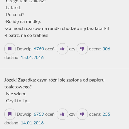
-Czego tam szukasz?
-Latarki.
-Po co ci?
-Bo idę na randkę.
-Za moich czasów na randki chodziło się bez latarki!
-I patrz, na co trafiłeś!
Dowcip:
6760
oceń:
czy
ocena:
306
dodano:
15.01.2016
Józek! Zagadka: czym różni się zasłona od papieru
toaletowego?
-Nie wiem.
-Czyli to Ty...
Dowcip:
6759
oceń:
czy
ocena:
255
dodano:
14.01.2016