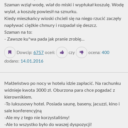
Szaman wziął wodę, wlał do miski i wypłukał koszulę. Wodę
wylał, a koszulę powiesił na sznurku.
Kiedy mieszkańcy wioski chcieli się na niego rzucić zaczęły
napływać ciężkie chmury i rozpadał się deszcz.
Szaman na to:
- Zawsze ku*wa pada jak pranie zrobię...
Dowcip:
6757
oceń:
czy
ocena:
400
dodano:
14.01.2016
Małżeństwo po nocy w hotelu idzie zapłacić. Na rachunku
widnieje kwota 3000 zł. Oburzona para chce pogadać z
kierownikiem.
-To luksusowy hotel. Posiada saunę, baseny, jacuzzi, kino i
sale konferencyjną
-Ale my z tego nie korzystaliśmy!
-Ale to wszystko było do waszej dyspozycji!