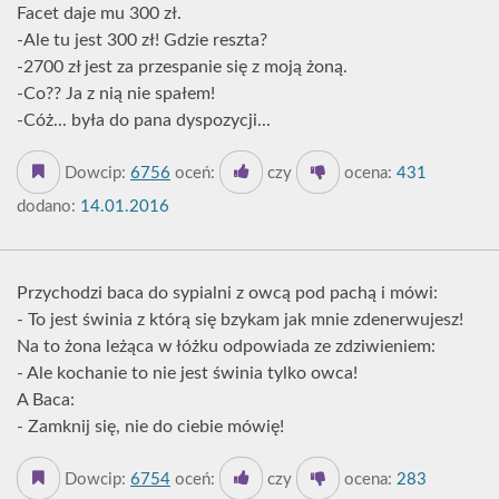
Facet daje mu 300 zł.
-Ale tu jest 300 zł! Gdzie reszta?
-2700 zł jest za przespanie się z moją żoną.
-Co?? Ja z nią nie spałem!
-Cóż... była do pana dyspozycji...
Dowcip:
6756
oceń:
czy
ocena:
431
dodano:
14.01.2016
Przychodzi baca do sypialni z owcą pod pachą i mówi:
- To jest świnia z którą się bzykam jak mnie zdenerwujesz!
Na to żona leżąca w łóżku odpowiada ze zdziwieniem:
- Ale kochanie to nie jest świnia tylko owca!
A Baca:
- Zamknij się, nie do ciebie mówię!
Dowcip:
6754
oceń:
czy
ocena:
283