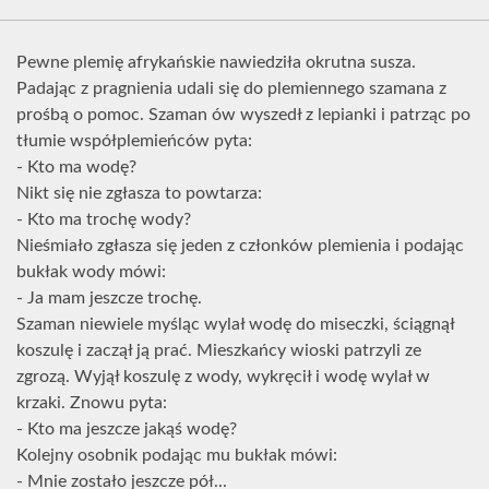
Pewne plemię afrykańskie nawiedziła okrutna susza.
Padając z pragnienia udali się do plemiennego szamana z
prośbą o pomoc. Szaman ów wyszedł z lepianki i patrząc po
tłumie współplemieńców pyta:
- Kto ma wodę?
Nikt się nie zgłasza to powtarza:
- Kto ma trochę wody?
Nieśmiało zgłasza się jeden z członków plemienia i podając
bukłak wody mówi:
- Ja mam jeszcze trochę.
Szaman niewiele myśląc wylał wodę do miseczki, ściągnął
koszulę i zaczął ją prać. Mieszkańcy wioski patrzyli ze
zgrozą. Wyjął koszulę z wody, wykręcił i wodę wylał w
krzaki. Znowu pyta:
- Kto ma jeszcze jakąś wodę?
Kolejny osobnik podając mu bukłak mówi:
- Mnie zostało jeszcze pół...