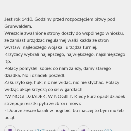
Jest rok 1410. Godziny przed rozpoczęciem bitwy pod
Grunwaldem.
Wreszcie zwaśnione strony doszły do wspólnego wniosku,
ze zamiast urządzać regularnej walki każda ze stron
wystawi najlepszego wojaka i urządza turniej.
Krzyżacy wybrali najlepszego, największego, najsilniejszego
itp.
Polacy pomyśleli sobie: co nam zależy, damy starego
dziadka. No i dziadek poszedł.
Zakurzyło się, huk; nic nie widać, nic nie słychać. Polacy
widząc akcje krzyczą co sił w gardłach:
"W NOGI DZIADEK, W NOGI!!!!". Kiedy kurz opadł dziadek
strzepuje resztki pyłu ze zbroi i mówi:
- Dobrze żeście kazali w nogi bić, bo inaczej to bym mu łeb
uciął.