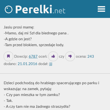
Jasiu prosi mamę:
-Mamo, daj mi 5zł dla biednego pana .
-A gdzie on jest?
-Tam przed blokiem, sprzedaje lody.
Dowcip:
6787
oceń:
czy
ocena:
243
dodano:
21.01.2016
dodał:
jjj
Dzieci podchodzą do hrabiego spacerującego po parku i
wskazując na zamek, pytają:
- Czy pan mieszka w tym zamku?
- Tak.
- A czy tam nie ma żadnego straszydła?