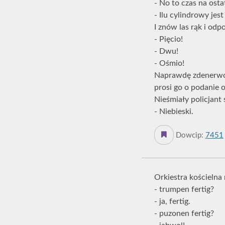
- No to czas na osta
- Ilu cylindrowy je
I znów las rąk i odp
- Pięcio!
- Dwu!
- Ośmio!
Naprawdę zdenerwowa
prosi go o podanie 
Nieśmiały policjant 
- Niebieski.
Dowcip:
7451
Orkiestra kościelna
- trumpen fertig?
- ja, fertig.
- puzonen fertig?