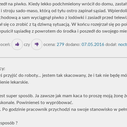
edł na piwko. Kiedy lekko podchmielony wrócił do domu, zasta
 stroju sado-maso, którą od tyłu ostro zapinał sąsiad. Wpierdoli
schodową a sam wyciągnął piwko z lodówki i zasiadł przed telewi
 się co zrobić z tą dziwną sytuacją. W końcu rozejrzał się po po
 wpuścił sąsiadkę z powrotem do środka i poszedł do swojego mie
oceń:
czy
ocena:
279
dodano:
07.05.2016
dodał:
noct
cy:
iś przyjść do roboty... jestem tak skacowany, że i tak nie będę 
nie lekarskie.
jest super sposób. Ja zawsze jak mam kaca to proszę moją żonę ż
oskonale. Powinieneś to wypróbować.
 Po godzinie pracownik przychodzi na swoje stanowisko w pełni
j sposób ?