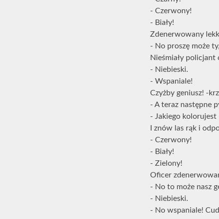
- Czerwony!
- Biały!
Zdenerwowany lekko
- No proszę może ty, 
Nieśmiały policjant
- Niebieski.
- Wspaniale!
Czyżby geniusz! -krz
- A teraz następne p
- Jakiego kolorujest
I znów las rąk i odp
- Czerwony!
- Biały!
- Zielony!
Oficer zdenerwowa
- No to może nasz g
- Niebieski.
- No wspaniale! Cudo