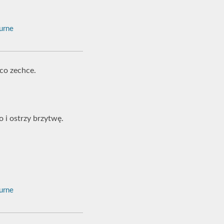
urne
 co zechce.
o i ostrzy brzytwę.
urne