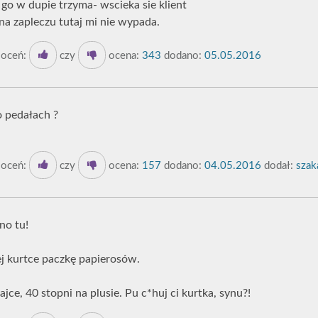
 go w dupie trzyma- wscieka sie klient
a zapleczu tutaj mi nie wypada.
oceń:
czy
ocena:
343
dodano:
05.05.2016
o pedałach ?
oceń:
czy
ocena:
157
dodano:
04.05.2016
dodał:
szaka
no tu!
j kurtce paczkę papierosów.
ce, 40 stopni na plusie. Pu c*huj ci kurtka, synu?!