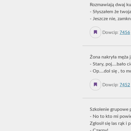
Rozmawiają dwaj ku
- Słyszałem że twoja
- Jeszcze nie, zamknę
Dowcip:
7456
Żona nakryła męża j
- Stary, poj....bało 
- Op....dol się , to 
Dowcip:
7452
Szkolenie grupowe p
- No to kto mi powie
Zgłosił się las rąk i
- Czarny!