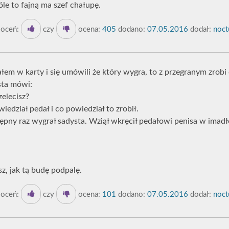
le to fajną ma szef chałupę.
oceń:
czy
ocena:
405
dodano:
07.05.2016
dodał:
noct
łem w karty i się umówili że który wygra, to z przegranym zrobi
sta mówi:
zelecisz?
iedział pedał i co powiedział to zrobił.
stępny raz wygrał sadysta. Wziął wkręcił pedałowi penisa w imadł
z, jak tą budę podpalę.
oceń:
czy
ocena:
101
dodano:
07.05.2016
dodał:
noct