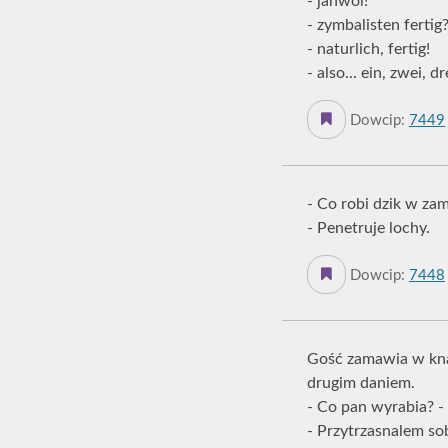
- jahwol!
- zymbalisten fertig
- naturlich, fertig!
- also... ein, zwei, dr
Dowcip:
7449
- Co robi dzik w za
- Penetruje lochy.
Dowcip:
7448
Gość zamawia w knajp
drugim daniem.
- Co pan wyrabia? - 
- Przytrzasnalem sob