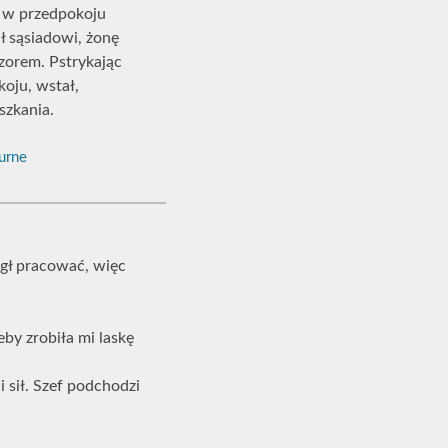
ł w przedpokoju
ł sąsiadowi, żonę
zorem. Pstrykając
koju, wstał,
szkania.
urne
mógł pracować, więc
eby zrobiła mi laskę
 sił. Szef podchodzi