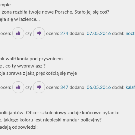
mple.
 żona rozbiła twoje nowe Porsche. Stało jej się coś?
ła się w łazience...
oceń:
czy
ocena:
274
dodano:
07.05.2016
dodał:
noct
ak walił konia pod prysznicem
cię , co ty wyprawiasz ?
moja sprawa z jaką prędkością się myje
oceń:
czy
ocena:
347
dodano:
06.05.2016
dodał:
kalaf
olicjantów. Oficer szkoleniowy zadaje końcowe pytania:
, jakiego koloru jest niebieski mundur policyjny?
 padają odpowiedzi: