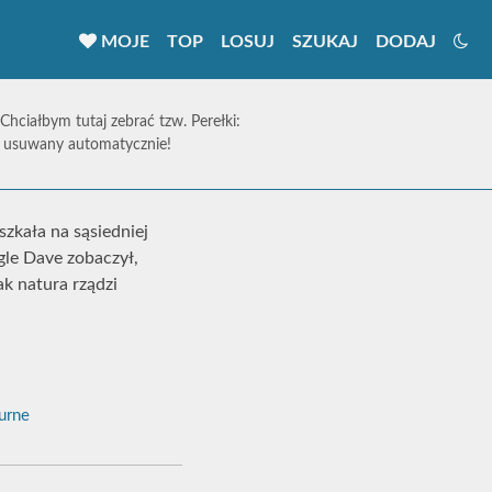
MOJE
TOP
LOSUJ
SZUKAJ
DODAJ
 Chciałbym tutaj zebrać tzw. Perełki:
ie usuwany automatycznie!
zkała na sąsiedniej
gle Dave zobaczył,
ak natura rządzi
urne