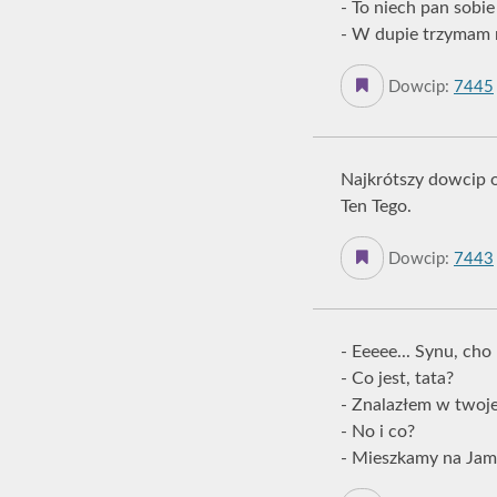
- To niech pan sobie
- W dupie trzymam n
Dowcip:
7445
Najkrótszy dowcip 
Ten Tego.
Dowcip:
7443
- Eeeee... Synu, cho 
- Co jest, tata?
- Znalazłem w twoje
- No i co?
- Mieszkamy na Jamaj