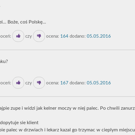
?
ei... Boże, coś Polskę...
oceń:
czy
ocena:
164
dodano:
05.05.2016
mku?
oceń:
czy
ocena:
167
dodano:
05.05.2016
ie zupe i widzi jak kelner moczy w niej palec. Po chwili zanurz
dopytuje sie klient
ie palec w drzwiach i lekarz kazal go trzymac w cieplym miejscu