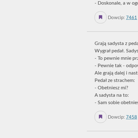
- Doskonale, a w ogó
Dowcip:
7461
Grają sadysta z peda
Wygrał pedał. Sady
- To pewnie mnie pr
- Pewnie tak - odpow
Ale grają dalej i na
Pedał ze strachem:
- Obetniesz mi?
A sadysta na to:
- Sam sobie obetnies
Dowcip:
7458