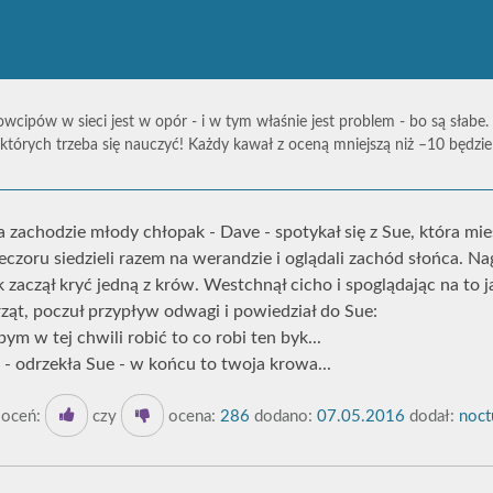
owcipów w sieci jest w opór - i w tym właśnie jest problem - bo są słabe.
których trzeba się nauczyć! Każdy kawał z oceną mniejszą niż –10 będz
zachodzie młody chłopak - Dave - spotykał się z Sue, która mies
czoru siedzieli razem na werandzie i oglądali zachód słońca. Na
k zaczął kryć jedną z krów. Westchnął cicho i spoglądając na to j
ąt, poczuł przypływ odwagi i powiedział do Sue:
bym w tej chwili robić to co robi ten byk...
 - odrzekła Sue - w końcu to twoja krowa...
oceń:
czy
ocena:
286
dodano:
07.05.2016
dodał:
noct