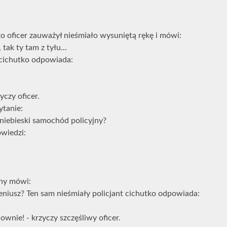
 oficer zauważył nieśmiało wysuniętą rękę i mówi:
tak ty tam z tyłu...
 cichutko odpowiada:
yczy oficer.
ytanie:
 niebieski samochód policyjny?
owiedzi:
ny mówi:
eniusz? Ten sam nieśmiały policjant cichutko odpowiada:
wnie! - krzyczy szczęśliwy oficer.