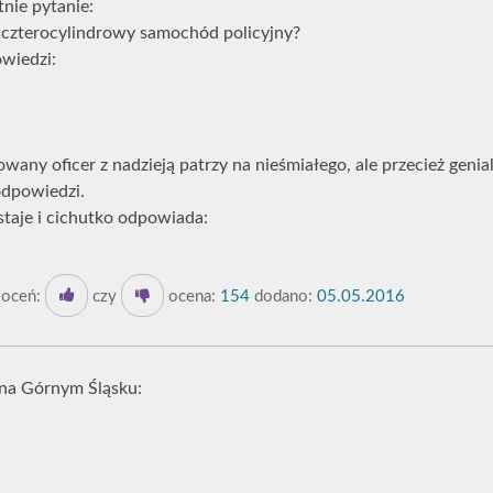
tnie pytanie:
st czterocylindrowy samochód policyjny?
owiedzi:
ny oficer z nadzieją patrzy na nieśmiałego, ale przecież genial
odpowiedzi.
staje i cichutko odpowiada:
oceń:
czy
ocena:
154
dodano:
05.05.2016
 na Górnym Śląsku: