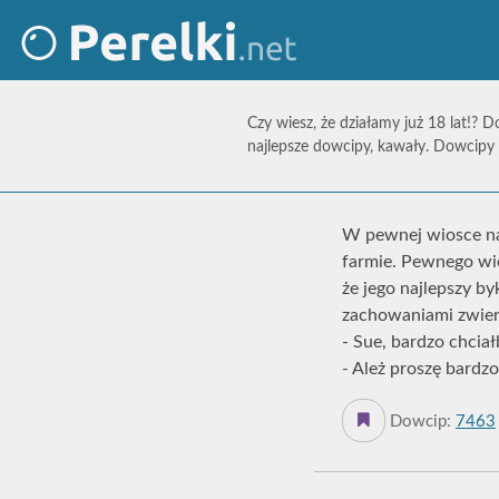
Czy wiesz, że działamy już 18 lat!? D
najlepsze dowcipy, kawały. Dowcipy 
W pewnej wiosce na 
farmie. Pewnego wie
że jego najlepszy by
zachowaniami zwierz
- Sue, bardzo chciał
- Ależ proszę bardzo
Dowcip:
7463