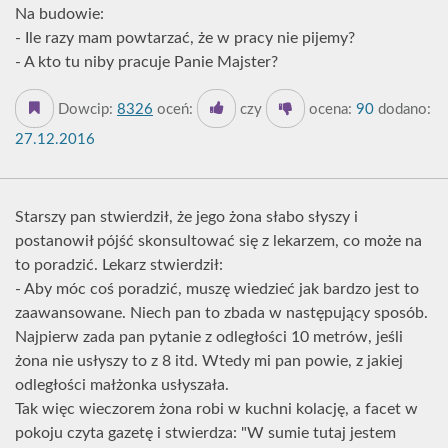
Na budowie:
- Ile razy mam powtarzać, że w pracy nie pijemy?
- A kto tu niby pracuje Panie Majster?
Dowcip:
8326
oceń:
czy
ocena:
90
dodano:
27.12.2016
Starszy pan stwierdził, że jego żona słabo słyszy i
postanowił pójść skonsultować się z lekarzem, co może na
to poradzić. Lekarz stwierdził:
- Aby móc coś poradzić, muszę wiedzieć jak bardzo jest to
zaawansowane. Niech pan to zbada w następujący sposób.
Najpierw zada pan pytanie z odległości 10 metrów, jeśli
żona nie usłyszy to z 8 itd. Wtedy mi pan powie, z jakiej
odległości małżonka usłyszała.
Tak więc wieczorem żona robi w kuchni kolację, a facet w
pokoju czyta gazetę i stwierdza: "W sumie tutaj jestem