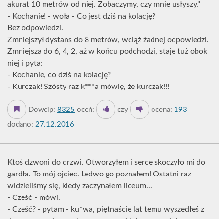
akurat 10 metrów od niej. Zobaczymy, czy mnie usłyszy."
- Kochanie! - woła - Co jest dziś na kolację?
Bez odpowiedzi.
Zmniejszył dystans do 8 metrów, wciąż żadnej odpowiedzi.
Zmniejsza do 6, 4, 2, aż w końcu podchodzi, staje tuż obok
niej i pyta:
- Kochanie, co dziś na kolację?
- Kurczak! Szósty raz k***a mówię, że kurczak!!!
Dowcip:
8325
oceń:
czy
ocena:
193
dodano:
27.12.2016
Ktoś dzwoni do drzwi. Otworzyłem i serce skoczyło mi do
gardła. To mój ojciec. Ledwo go poznałem! Ostatni raz
widzieliśmy się, kiedy zaczynałem liceum...
- Cześć - mówi.
- Cześć? - pytam - ku*wa, piętnaście lat temu wyszedłeś z