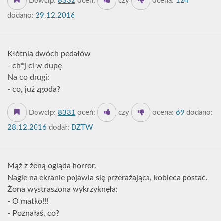
Dowcip:
8332
oceń:
czy
ocena:
124
dodano:
29.12.2016
Kłótnia dwóch pedałów
- ch*j ci w dupę
Na co drugi:
- co, już zgoda?
Dowcip:
8331
oceń:
czy
ocena:
69
dodano:
28.12.2016
dodał:
DZTW
Mąż z żoną ogląda horror.
Nagle na ekranie pojawia się przerażająca, kobieca postać.
Żona wystraszona wykrzyknęła:
- O matko!!!
- Poznałaś, co?