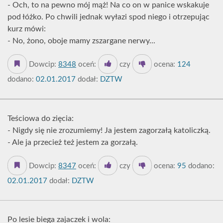
- Och, to na pewno mój mąż! Na co on w panice wskakuje
pod łóżko. Po chwili jednak wyłazi spod niego i otrzepując
kurz mówi:
- No, żono, oboje mamy zszargane nerwy...
Dowcip:
8348
oceń:
czy
ocena:
124
dodano:
02.01.2017
dodał:
DZTW
Teściowa do zięcia:
- Nigdy się nie zrozumiemy! Ja jestem zagorzałą katoliczką.
- Ale ja przecież też jestem za gorzałą.
Dowcip:
8347
oceń:
czy
ocena:
95
dodano:
02.01.2017
dodał:
DZTW
Po lesie biega zajaczek i wola: