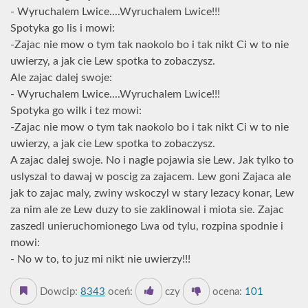
- Wyruchalem Lwice....Wyruchalem Lwice!!!
Spotyka go lis i mowi:
-Zajac nie mow o tym tak naokolo bo i tak nikt Ci w to nie
uwierzy, a jak cie Lew spotka to zobaczysz.
Ale zajac dalej swoje:
- Wyruchalem Lwice....Wyruchalem Lwice!!!
Spotyka go wilk i tez mowi:
-Zajac nie mow o tym tak naokolo bo i tak nikt Ci w to nie
uwierzy, a jak cie Lew spotka to zobaczysz.
A zajac dalej swoje. No i nagle pojawia sie Lew. Jak tylko to
uslyszal to dawaj w poscig za zajacem. Lew goni Zajaca ale
jak to zajac maly, zwiny wskoczyl w stary lezacy konar, Lew
za nim ale ze Lew duzy to sie zaklinowal i miota sie. Zajac
zaszedl unieruchomionego Lwa od tylu, rozpina spodnie i
mowi:
- No w to, to juz mi nikt nie uwierzy!!!
Dowcip:
8343
oceń:
czy
ocena:
101