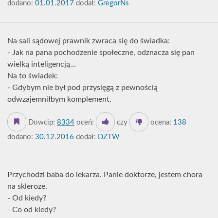
dodano:
01.01.2017
dodał:
GregorNs
Na sali sądowej prawnik zwraca się do świadka:
- Jak na pana pochodzenie społeczne, odznacza się pan
wielką inteligencją...
Na to świadek:
- Gdybym nie był pod przysięgą z pewnością
odwzajemniłbym komplement.
Dowcip:
8334
oceń:
czy
ocena:
138
dodano:
30.12.2016
dodał:
DZTW
Przychodzi baba do lekarza. Panie doktorze, jestem chora
na skleroze.
- Od kiedy?
- Co od kiedy?