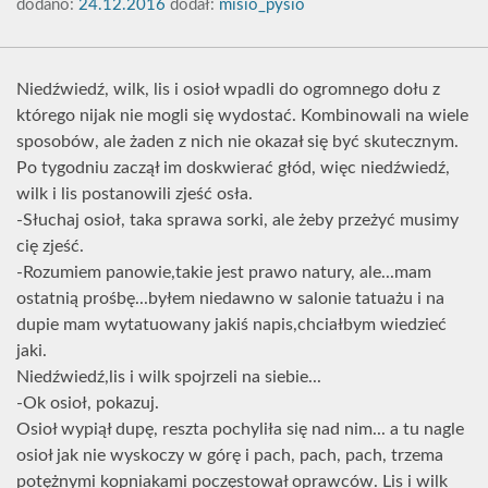
dodano:
24.12.2016
dodał:
misio_pysio
Niedźwiedź, wilk, lis i osioł wpadli do ogromnego dołu z
którego nijak nie mogli się wydostać. Kombinowali na wiele
sposobów, ale żaden z nich nie okazał się być skutecznym.
Po tygodniu zaczął im doskwierać głód, więc niedźwiedź,
wilk i lis postanowili zjeść osła.
-Słuchaj osioł, taka sprawa sorki, ale żeby przeżyć musimy
cię zjeść.
-Rozumiem panowie,takie jest prawo natury, ale...mam
ostatnią prośbę...byłem niedawno w salonie tatuażu i na
dupie mam wytatuowany jakiś napis,chciałbym wiedzieć
jaki.
Niedźwiedź,lis i wilk spojrzeli na siebie...
-Ok osioł, pokazuj.
Osioł wypiął dupę, reszta pochyliła się nad nim... a tu nagle
osioł jak nie wyskoczy w górę i pach, pach, pach, trzema
potężnymi kopniakami poczęstował oprawców. Lis i wilk