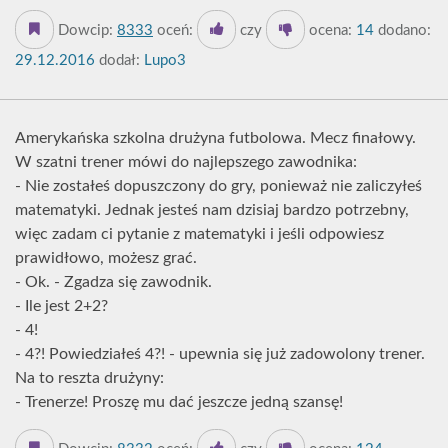
Dowcip:
8333
oceń:
czy
ocena:
14
dodano:
29.12.2016
dodał:
Lupo3
Amerykańska szkolna drużyna futbolowa. Mecz finałowy.
W szatni trener mówi do najlepszego zawodnika:
- Nie zostałeś dopuszczony do gry, ponieważ nie zaliczyłeś
matematyki. Jednak jesteś nam dzisiaj bardzo potrzebny,
więc zadam ci pytanie z matematyki i jeśli odpowiesz
prawidłowo, możesz grać.
- Ok. - Zgadza się zawodnik.
- Ile jest 2+2?
- 4!
- 4?! Powiedziałeś 4?! - upewnia się już zadowolony trener.
Na to reszta drużyny:
- Trenerze! Proszę mu dać jeszcze jedną szansę!