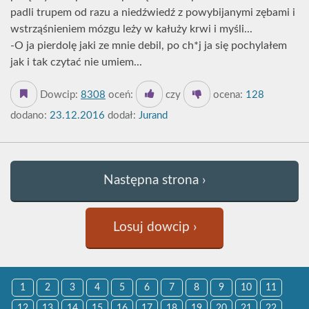
padli trupem od razu a niedźwiedź z powybijanymi zębami i
wstrząśnieniem mózgu leży w kałuży krwi i myśli...
-O ja pierdolę jaki ze mnie debil, po ch*j ja się pochylałem
jak i tak czytać nie umiem...
Dowcip:
8308
oceń:
czy
ocena:
128
dodano:
23.12.2016
dodał:
Jurand
Następna strona ›
Losuj dowcip ›
1
2
3
4
5
6
7
8
9
10
11
12
13
14
15
16
17
18
19
20
21
22