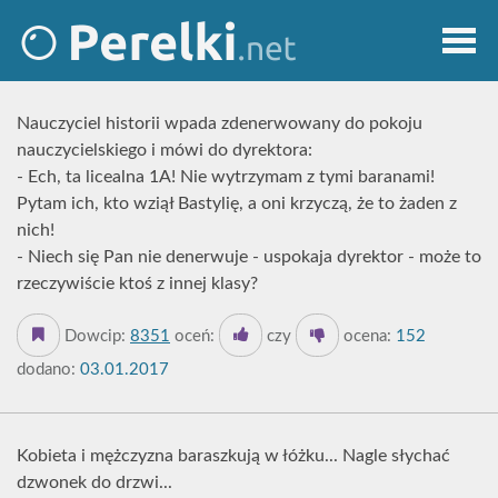
Nauczyciel historii wpada zdenerwowany do pokoju
nauczycielskiego i mówi do dyrektora:
- Ech, ta licealna 1A! Nie wytrzymam z tymi baranami!
Pytam ich, kto wziął Bastylię, a oni krzyczą, że to żaden z
nich!
- Niech się Pan nie denerwuje - uspokaja dyrektor - może to
rzeczywiście ktoś z innej klasy?
Dowcip:
8351
oceń:
czy
ocena:
152
dodano:
03.01.2017
Kobieta i mężczyzna baraszkują w łóżku... Nagle słychać
dzwonek do drzwi...