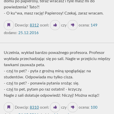
domu po papierosy, teraz wracasz i tyle masz mi do
powiedzenia? Tato?!
- O ku*wa, masz rację! Papierosy! Czekaj, zaraz wracam.
Dowcip:
8312
oceń:
czy
ocena:
149
dodano:
25.12.2016
Uczelnia, wykład bardzo poważnego profesora. Profesor
wykłada przechadzając się po sali. Nagle w przejściu między
ławkami zauważa peta.
- czyj to pet? - pyta z groźną miną spoglądając na
studentów. Odpowiada mu tylko cisza.
- czyj to pet? - ponawia pytania srożąc się.
- czyj to pet, pytam po raz ostatni! - krzyczy.
Nagle z sali dolatuje odpowiedź: Niczyj! Można wziąć!
Dowcip:
8310
oceń:
czy
ocena:
100