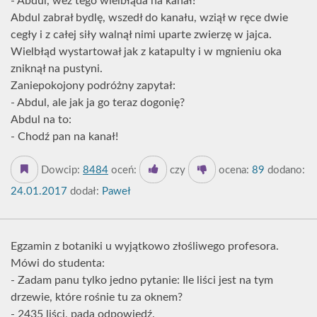
- Abdul, weź tego wielbłąda na kanał!
Abdul zabrał bydlę, wszedł do kanału, wziął w ręce dwie
cegły i z całej siły walnął nimi uparte zwierzę w jajca.
Wielbłąd wystartował jak z katapulty i w mgnieniu oka
zniknął na pustyni.
Zaniepokojony podróżny zapytał:
- Abdul, ale jak ja go teraz dogonię?
Abdul na to:
- Chodź pan na kanał!
Dowcip:
8484
oceń:
czy
ocena:
89
dodano:
24.01.2017
dodał:
Paweł
Egzamin z botaniki u wyjątkowo złośliwego profesora.
Mówi do studenta:
- Zadam panu tylko jedno pytanie: Ile liści jest na tym
drzewie, które rośnie tu za oknem?
- 2435 liści, pada odpowiedź.