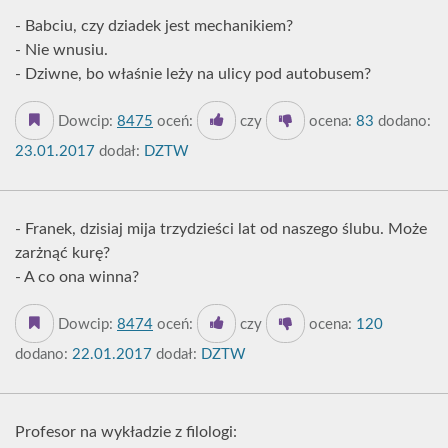
- Babciu, czy dziadek jest mechanikiem?
- Nie wnusiu.
- Dziwne, bo właśnie leży na ulicy pod autobusem?
Dowcip:
8475
oceń:
czy
ocena:
83
dodano:
23.01.2017
dodał:
DZTW
- Franek, dzisiaj mija trzydzieści lat od naszego ślubu. Może
zarżnąć kurę?
- A co ona winna?
Dowcip:
8474
oceń:
czy
ocena:
120
dodano:
22.01.2017
dodał:
DZTW
Profesor na wykładzie z filologi: