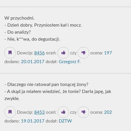
W przychodni.
- Dzień dobry. Przyniosłem kał i mocz.
- Do analizy?
- Nie, k**wa, do degustacji.
Dowcip:
8456
oceń:
czy
ocena:
197
dodano:
20.01.2017
dodał:
Grzegorz F.
- Dlaczego nie ratował pan tonącej żony?
- A skąd ja miałem wiedzieć, że tonie? Darła japę, jak
zwykle.
Dowcip:
8453
oceń:
czy
ocena:
202
dodano:
19.01.2017
dodał:
DZTW