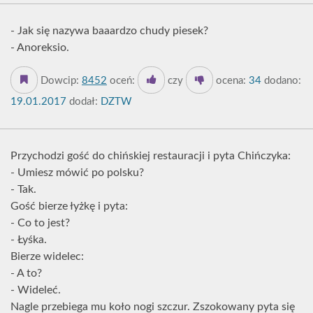
- Jak się nazywa baaardzo chudy piesek?
- Anoreksio.
Dowcip:
8452
oceń:
czy
ocena:
34
dodano:
19.01.2017
dodał:
DZTW
Przychodzi gość do chińskiej restauracji i pyta Chińczyka:
- Umiesz mówić po polsku?
- Tak.
Gość bierze łyżkę i pyta:
- Co to jest?
- Łyśka.
Bierze widelec:
- A to?
- Wideleć.
Nagle przebiega mu koło nogi szczur. Zszokowany pyta się