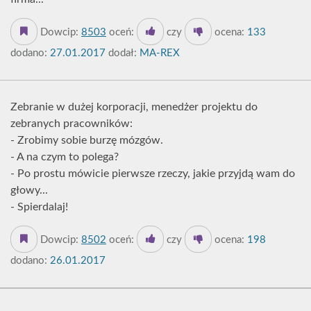
Dowcip:
8503
oceń:
czy
ocena:
133
dodano:
27.01.2017
dodał:
MA-REX
Zebranie w dużej korporacji, menedżer projektu do
zebranych pracowników:
- Zrobimy sobie burzę mózgów.
- A na czym to polega?
- Po prostu mówicie pierwsze rzeczy, jakie przyjdą wam do
głowy...
- Spierdalaj!
Dowcip:
8502
oceń:
czy
ocena:
198
dodano:
26.01.2017