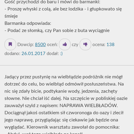
Gość przychodzi do baru i mówi do barmanki:
- Proszę whyski z colą, ale bez lodzika - i głupkowato się
śmieje
Barmanka odpowiada:
- Podać ze słomką, czy Pan sobie z buta wyciągnie
Dowcip:
8500
oceń:
czy
ocena:
138
dodano:
26.01.2017
dodał:
:)
Jadący przez pustynię na wielbłądzie podróżnik nie mógł
dotrzeć do celu, bo wielbłąd odmówił posłuszeństwa. Na
nic się zdały bicie, podtykanie wody, jedzenia, zachęty
słowne. Nie chciał iść dalej. Na szczęście w pobliskiej oazie
zauważył szyld z napisem: NAPRAWA WIELBŁADÓW.
Dociągnął jakoś ostatkiem sił czworonoga do oazy i zlecił
jego naprawę, przyglądając się ciekawie jak będzie ona
wyglądać. Kierownik warsztatu zawołał do pomocnika: