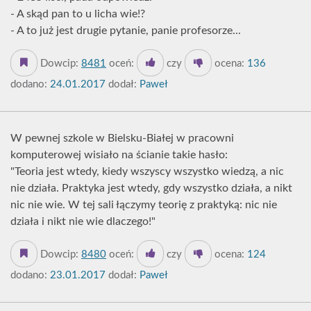
- A skąd pan to u licha wie!?
- A to już jest drugie pytanie, panie profesorze...
Dowcip:
8481
oceń:
czy
ocena:
136
dodano:
24.01.2017
dodał:
Paweł
W pewnej szkole w Bielsku-Białej w pracowni
komputerowej wisiało na ścianie takie hasło:
"Teoria jest wtedy, kiedy wszyscy wszystko wiedzą, a nic
nie działa. Praktyka jest wtedy, gdy wszystko działa, a nikt
nic nie wie. W tej sali łączymy teorię z praktyką: nic nie
działa i nikt nie wie dlaczego!"
Dowcip:
8480
oceń:
czy
ocena:
124
dodano:
23.01.2017
dodał:
Paweł