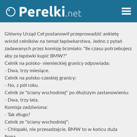
Główny Urząd Ceł postanowił przeprowadzić ankietę
wśród celników na temat łapówkarstwa. Jedno z pytań
zadawanych przez komisję brzmiało: "Ile czasu potrzebujesz
aby za łapówki kupić BMW?"
Celnik na polsko- niemieckiej granicy odpowiada:
- Dwa, trzy miesiące.
Celnik na polsko-czeskiej granicy:
- No, z pół roku.
Celnik ze "ściany wschodniej" po dłuższym zastanowieniu:
- Dwa, trzy lata.
Komisja zadziwiona:
- Tak długo?
Celnik ze "ściany wschodniej":
- Chłopaki, nie przesadzajcie, BMW to w końcu duża
firma...