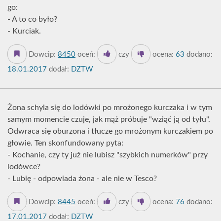
go:
- A to co było?
- Kurciak.
Dowcip:
8450
oceń:
czy
ocena:
63
dodano:
18.01.2017
dodał:
DZTW
Żona schyla się do lodówki po mrożonego kurczaka i w tym
samym momencie czuje, jak mąż próbuje "wziąć ją od tyłu".
Odwraca się oburzona i tłucze go mrożonym kurczakiem po
głowie. Ten skonfundowany pyta:
- Kochanie, czy ty już nie lubisz "szybkich numerków" przy
lodówce?
- Lubię - odpowiada żona - ale nie w Tesco?
Dowcip:
8445
oceń:
czy
ocena:
76
dodano:
17.01.2017
dodał:
DZTW