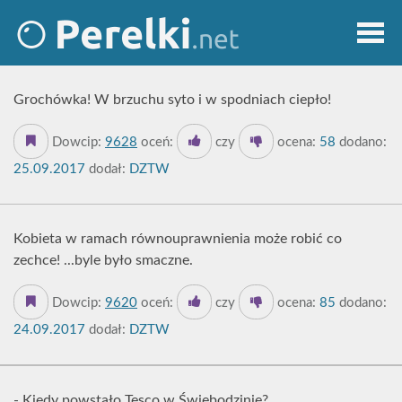
Grochówka! W brzuchu syto i w spodniach ciepło!
Dowcip:
9628
oceń:
czy
ocena:
58
dodano:
25.09.2017
dodał:
DZTW
Kobieta w ramach równouprawnienia może robić co
zechce! ...byle było smaczne.
Dowcip:
9620
oceń:
czy
ocena:
85
dodano:
24.09.2017
dodał:
DZTW
- Kiedy powstało Tesco w Świebodzinie?