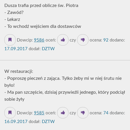
Dusza trafia przed oblicze św. Piotra
- Zawód?
- Lekarz
- To wchodź wejściem dla dostawców
Dowcip:
9586
oceń:
czy
ocena:
92
dodano:
17.09.2017
dodał:
DZTW
W restauracji:
- Poproszę pieczeń z zająca. Tylko żeby mi w niej śrutu nie
było!
- Ma pan szczęście, dzisiaj przywieźli jednego, który podciął
sobie żyły
Dowcip:
9585
oceń:
czy
ocena:
74
dodano:
16.09.2017
dodał:
DZTW