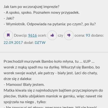
Jak tam po wczorajszej imprezie?
- A spoko, spoko. Poznałem nowy przypadek.
- Jaki?
- Wymiotnik. Odpowiada na pytania: po czym?, po ilu?
Dowcip:
9616
oceń:
czy
ocena:
93
dodano:
22.09.2017
dodał:
DZTW
Przechodził murzynek Bambo koło młyna, tu ... ŁUP ...
worek z mąką spadł mu na dyńkę. Wkurzył się Bambo, bo
worek swoje ważył, ale patrzy - biały jest. Leci do chaty,
drze się z daleka:
- Mamooo! Biały jestem.
Matka kiwała się z najmłodszym bajtlem przyczepionym do
pleców, tłukła ubijakiem maniok w garnku, więc nawet nie
spojrzała na niego , tylko:
- Ne zawracaj mi głowy, zmęczona jestem. Idź się bawić.