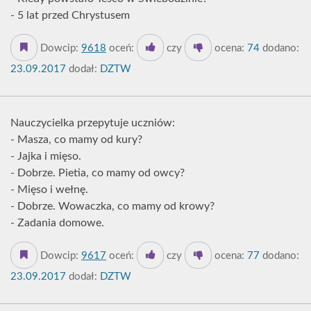
- 5 lat przed Chrystusem
Dowcip:
9618
oceń:
czy
ocena:
74
dodano:
23.09.2017
dodał:
DZTW
Nauczycielka przepytuje uczniów:
- Masza, co mamy od kury?
- Jajka i mięso.
- Dobrze. Pietia, co mamy od owcy?
- Mięso i wełnę.
- Dobrze. Wowaczka, co mamy od krowy?
- Zadania domowe.
Dowcip:
9617
oceń:
czy
ocena:
77
dodano:
23.09.2017
dodał:
DZTW