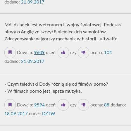
dodano:
21.09.2017
Mój dziadek jest weteranem II wojny światowej. Podczas
bitwy o Anglię zniszczył 8 niemieckich samolotów.
Zdecydowanie najgorszy mechanik w historii Luftwaffe.
Dowcip:
9609
oceń:
czy
ocena:
104
dodano:
21.09.2017
- Czym teledyski Dody różnią się od filmów porno?
- W filmach porno jest lepsza muzyka.
Dowcip:
9594
oceń:
czy
ocena:
88
dodano:
18.09.2017
dodał:
DZTW