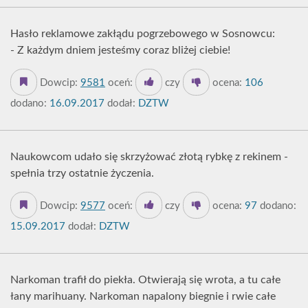
Hasło reklamowe zakłądu pogrzebowego w Sosnowcu:
- Z każdym dniem jesteśmy coraz bliżej ciebie!
Dowcip:
9581
oceń:
czy
ocena:
106
dodano:
16.09.2017
dodał:
DZTW
Naukowcom udało się skrzyżować złotą rybkę z rekinem -
spełnia trzy ostatnie życzenia.
Dowcip:
9577
oceń:
czy
ocena:
97
dodano:
15.09.2017
dodał:
DZTW
Narkoman trafił do piekła. Otwierają się wrota, a tu całe
łany marihuany. Narkoman napalony biegnie i rwie całe