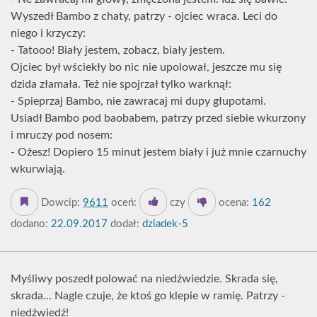
Wyszedł Bambo z chaty, patrzy - ojciec wraca. Leci do
niego i krzyczy:
- Tatooo! Biały jestem, zobacz, biały jestem.
Ojciec był wściekły bo nic nie upolował, jeszcze mu się
dzida złamała. Też nie spojrzał tylko warknął:
- Spieprzaj Bambo, nie zawracaj mi dupy głupotami.
Usiadł Bambo pod baobabem, patrzy przed siebie wkurzony
i mruczy pod nosem:
- Ożesz! Dopiero 15 minut jestem biały i już mnie czarnuchy
wkurwiają.
Dowcip:
9611
oceń:
czy
ocena:
162
dodano:
22.09.2017
dodał:
dziadek-5
Myśliwy poszedł polować na niedźwiedzie. Skrada się,
skrada... Nagle czuje, że ktoś go klepie w ramię. Patrzy -
niedźwiedź!