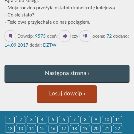
Fąfara do kolegi:
- Moja rodzina przeżyła ostatnio katastrofę kolejową.
- Co się stało?
- Teściowa przyjechała do nas pociągiem.
Dowcip:
9575
oceń:
czy
ocena:
72
dodano:
14.09.2017
dodał:
DZTW
Następna strona ›
Losuj dowcip ›
1
2
3
4
5
6
7
8
9
10
11
12
13
14
15
16
17
18
19
20
21
22