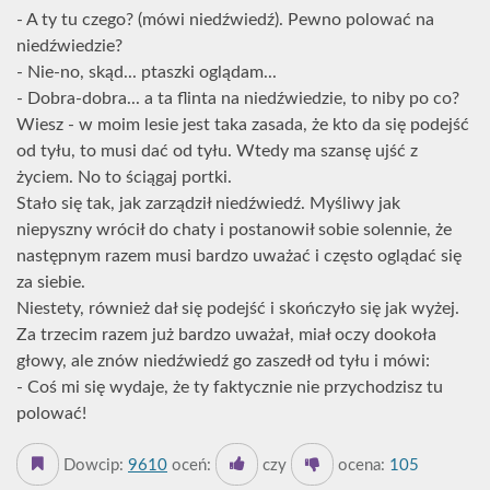
- A ty tu czego? (mówi niedźwiedź). Pewno polować na
niedźwiedzie?
- Nie-no, skąd... ptaszki oglądam...
- Dobra-dobra... a ta flinta na niedźwiedzie, to niby po co?
Wiesz - w moim lesie jest taka zasada, że kto da się podejść
od tyłu, to musi dać od tyłu. Wtedy ma szansę ujść z
życiem. No to ściągaj portki.
Stało się tak, jak zarządził niedźwiedź. Myśliwy jak
niepyszny wrócił do chaty i postanowił sobie solennie, że
następnym razem musi bardzo uważać i często oglądać się
za siebie.
Niestety, również dał się podejść i skończyło się jak wyżej.
Za trzecim razem już bardzo uważał, miał oczy dookoła
głowy, ale znów niedźwiedź go zaszedł od tyłu i mówi:
- Coś mi się wydaje, że ty faktycznie nie przychodzisz tu
polować!
Dowcip:
9610
oceń:
czy
ocena:
105