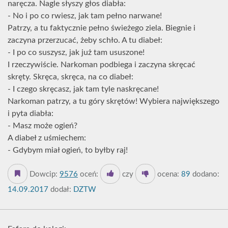
naręcza. Nagle słyszy głos diabła:
- No i po co rwiesz, jak tam pełno narwane!
Patrzy, a tu faktycznie pełno świeżego ziela. Biegnie i
zaczyna przerzucać, żeby schło. A tu diabeł:
- I po co suszysz, jak już tam ususzone!
I rzeczywiście. Narkoman podbiega i zaczyna skręcać
skręty. Skręca, skręca, na co diabeł:
- I czego skręcasz, jak tam tyle naskręcane!
Narkoman patrzy, a tu góry skrętów! Wybiera największego
i pyta diabła:
- Masz może ogień?
A diabeł z uśmiechem:
- Gdybym miał ogień, to byłby raj!
Dowcip:
9576
oceń:
czy
ocena:
89
dodano:
14.09.2017
dodał:
DZTW