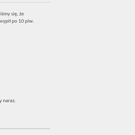
śmy się, że
wypił po 10 piw.
y naraz.