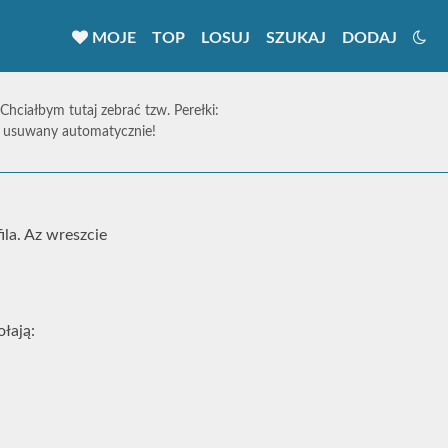
MOJE
TOP
LOSUJ
SZUKAJ
DODAJ
 Chciałbym tutaj zebrać tzw. Perełki:
ie usuwany automatycznie!
fila. Az wreszcie
ołają: