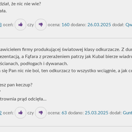
ział, że nic nie wie?
ała.
3
oceń:
czy
ocena:
160
dodano:
26.03.2025
dodał:
Qw
tawicielem firmy produkującej światowej klasy odkurzacze. Z 
ezentacją, a Fąfara z przerażeniem patrzy jak Kubal bierze wiadr
 ścianach, podłogach i dywanach.
h się Pan nic nie boi, ten odkurzacz to wszystko wciągnie, a jak co
cesz pan keczup?
?
trownia prąd odcięła...
2
oceń:
czy
ocena:
63
dodano:
25.03.2025
dodał:
Gunt