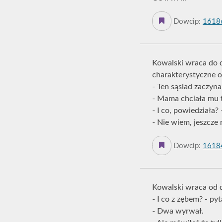
Dowcip:
1618
Kowalski wraca do d
charakterystyczne o
- Ten sąsiad zaczyna
- Mama chciała mu t
- I co, powiedziała? 
- Nie wiem, jeszcze n
Dowcip:
1618
Kowalski wraca od d
- I co z zębem? - pyt
- Dwa wyrwał.