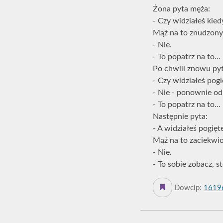
Żona pyta męża:
- Czy widziałeś kie
Mąż na to znudzon
- Nie.
- To popatrz na to..
Po chwili znowu py
- Czy widziałeś pog
- Nie - ponownie o
- To popatrz na to..
Następnie pyta:
- A widziałeś pogięte
Mąż na to zaciekwi
- Nie.
- To sobie zobacz, st
Dowcip:
1619