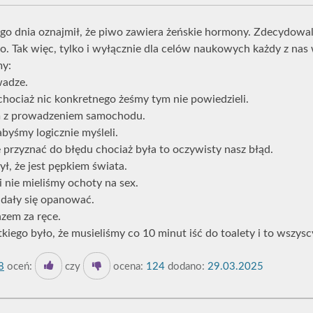
o dnia oznajmił, że piwo zawiera żeńskie hormony. Zdecydowali
 Tak więc, tylko i wyłącznie dla celów naukowych każdy z nas 
my:
wadze.
hociaż nic konkretnego żeśmy tym nie powiedzieli.
m z prowadzeniem samochodu.
byśmy logicznie myśleli.
ę przyznać do błędu chociaż była to oczywisty nasz błąd.
ył, że jest pępkiem świata.
i nie mieliśmy ochoty na sex.
 dały się opanować.
azem za ręce.
iego było, że musieliśmy co 10 minut iść do toalety i to wszysc
8
oceń:
czy
ocena:
124
dodano:
29.03.2025