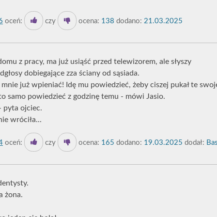
6
oceń:
czy
ocena:
138
dodano:
21.03.2025
omu z pracy, ma już usiąść przed telewizorem, ale słyszy
dgłosy dobiegające zza ściany od sąsiada.
 mnie już wpieniać! Idę mu powiedzieć, żeby ciszej pukał te swoj
o samo powiedzieć z godzinę temu - mówi Jasio.
- pyta ojciec.
ie wróciła...
4
oceń:
czy
ocena:
165
dodano:
19.03.2025
dodał:
Bas
entysty.
a żona.