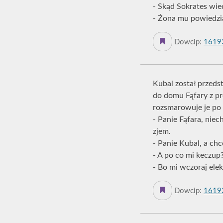
- Skąd Sokrates wied
- Żona mu powiedzi
Dowcip:
1619
Kubal został przeds
do domu Fąfary z pr
rozsmarowuje je po
- Panie Fąfara, niec
zjem.
- Panie Kubal, a ch
- A po co mi keczup
- Bo mi wczoraj elek
Dowcip:
1619