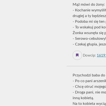
Mąż mówi do żony:
- Kochanie wymyśli
drugiej a ty będzies
- Podoba mi się ten
- To wskakuj pod ko
Żonka wsunęła się p
- Serowo-cebulowy
- Czekaj głupia, jes
Dowcip:
1619
Przychodzi baba do 
- Po co pani arszeni
- Chcę otruć mojego
- Droga pani, nie m
inną kobietą.
Na to kobieta wyciąg