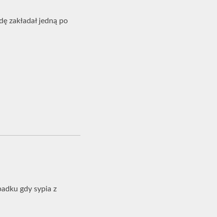
ę zakładał jedną po
padku gdy sypia z