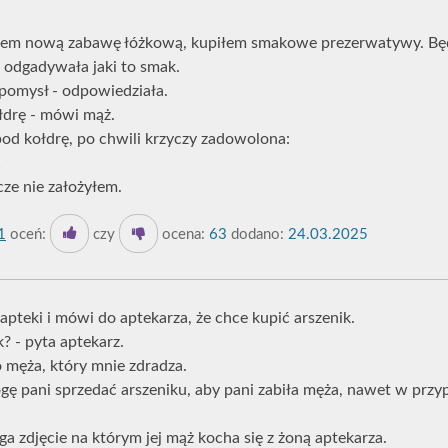
łem nową zabawę łóżkową, kupiłem smakowe prezerwatywy. Będ
z odgadywała jaki to smak.
 pomysł - odpowiedziała.
łdrę - mówi mąż.
od kołdrę, po chwili krzyczy zadowolona:
!
zcze nie założyłem.
1
oceń:
czy
ocena:
63
dodano:
24.03.2025
apteki i mówi do aptekarza, że chce kupić arszenik.
k? - pyta aptekarz.
 męża, który mnie zdradza.
ogę pani sprzedać arszeniku, aby pani zabiła męża, nawet w przy
a zdjęcie na którym jej mąż kocha się z żoną aptekarza.