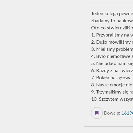
Jeden kolega pewneg
zbadamy to naukowo.
Oto co stwierdziliś
1. Przybraliśmy na 
2. Dużo mówiliśmy c
3. Mieliśmy proble
4. Było niemożliwe a
5. Nie udało nam si
6. Każdy z nas wierz
7. Bolała nas głowa 
8. Nasze emocje nie
9. Trzymaliśmy się r
10. Szczytem wszystk
Dowcip:
1619