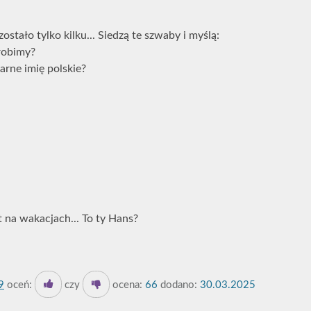
 zostało tylko kilku... Siedzą te szwaby i myślą:
robimy?
larne imię polskie?
t na wakacjach... To ty Hans?
9
oceń:
czy
ocena:
66
dodano:
30.03.2025