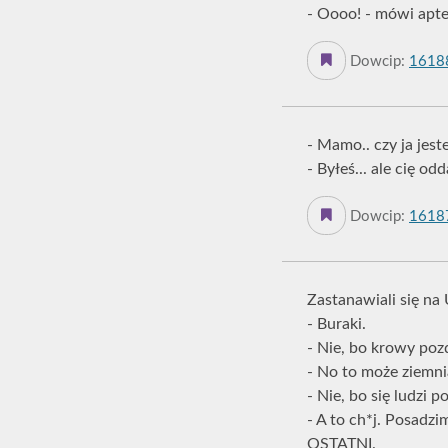
- Oooo! - mówi apte
Dowcip:
1618
- Mamo.. czy ja je
- Byłeś... ale cię odda
Dowcip:
1618
Zastanawiali się na
- Buraki.
- Nie, bo krowy poz
- No to może ziemni
- Nie, bo się ludzi po
- A to ch*j. Posa
OSTATNI.