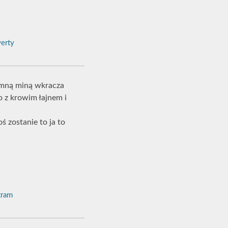
erty
dumną miną wkracza
o z krowim łajnem i
ś zostanie to ja to
ram