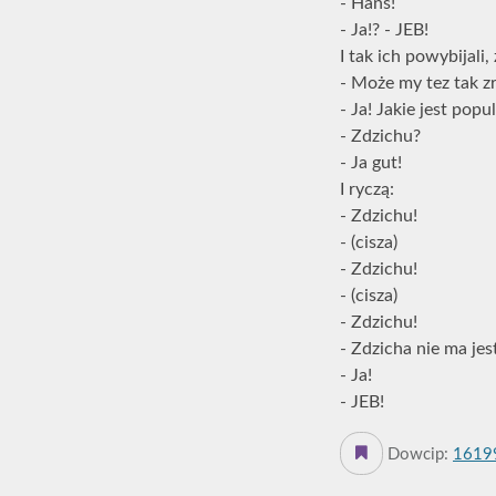
- Hans!
- Ja!? - JEB!
I tak ich powybijali,
- Może my tez tak z
- Ja! Jakie jest popu
- Zdzichu?
- Ja gut!
I ryczą:
- Zdzichu!
- (cisza)
- Zdzichu!
- (cisza)
- Zdzichu!
- Zdzicha nie ma jes
- Ja!
- JEB!
Dowcip:
1619