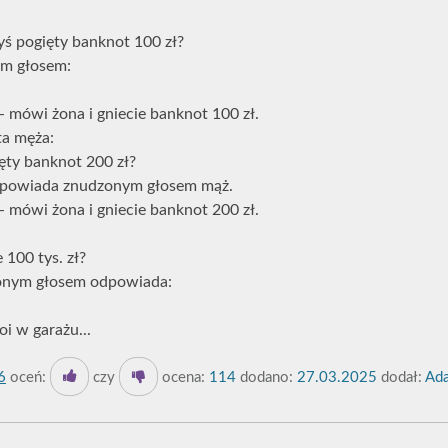
dyś pogięty banknot 100 zł?
ym głosem:
. - mówi żona i gniecie banknot 100 zł.
ta męża:
ięty banknot 200 zł?
dpowiada znudzonym głosem mąż.
. - mówi żona i gniecie banknot 200 zł.
 100 tys. zł?
onym głosem odpowiada:
oi w garażu...
6
oceń:
czy
ocena:
114
dodano:
27.03.2025
dodał:
Ad