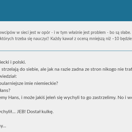
owcipów w sieci jest w opór - i w tym właśnie jest problem - bo są słabe.
których trzeba się nauczyć! Każdy kawał z oceną mniejszą niż –10 będz
cki i polski.
 strzelają do siebie, ale jak na razie zadna ze stron nikogo nie tra
iedział:
opularniejsze imie niemieckie?
Hans?
my Hans, i może jakiś jeleń się wychyli to go zastrzelimy. No i w
chylił... JEB! Dostał kulkę.
y...