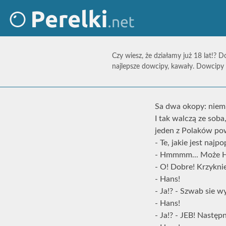
Czy wiesz, że działamy już 18 lat!? D
najlepsze dowcipy, kawały. Dowcipy 
Sa dwa okopy: niemie
I tak walczą ze soba,
jeden z Polaków pow
- Te, jakie jest najp
- Hmmmm... Może 
- O! Dobre! Krzyknie
- Hans!
- Ja!? - Szwab sie wy
- Hans!
- Ja!? - JEB! Następn