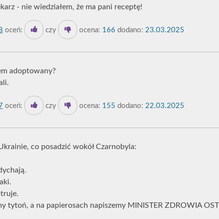
karz - nie wiedziałem, że ma pani receptę!
8
oceń:
czy
ocena:
166
dodano:
23.03.2025
stem adoptowany?
li.
7
oceń:
czy
ocena:
155
dodano:
22.03.2025
 Ukrainie, co posadzić wokół Czarnobyla:
dychają.
aki.
truje.
dzimy tytoń, a na papierosach napiszemy MINISTER ZDROWIA 