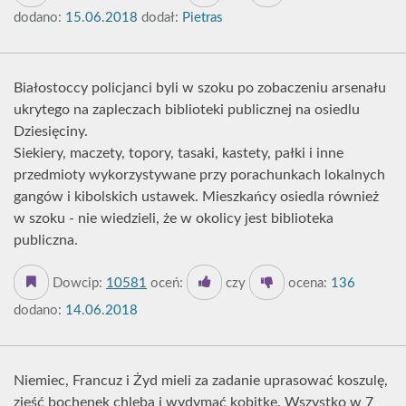
dodano:
15.06.2018
dodał:
Pietras
Białostoccy policjanci byli w szoku po zobaczeniu arsenału
ukrytego na zapleczach biblioteki publicznej na osiedlu
Dziesięciny.
Siekiery, maczety, topory, tasaki, kastety, pałki i inne
przedmioty wykorzystywane przy porachunkach lokalnych
gangów i kibolskich ustawek. Mieszkańcy osiedla również
w szoku - nie wiedzieli, że w okolicy jest biblioteka
publiczna.
Dowcip:
10581
oceń:
czy
ocena:
136
dodano:
14.06.2018
Niemiec, Francuz i Żyd mieli za zadanie uprasować koszulę,
zjeść bochenek chleba i wydymać kobitkę. Wszystko w 7