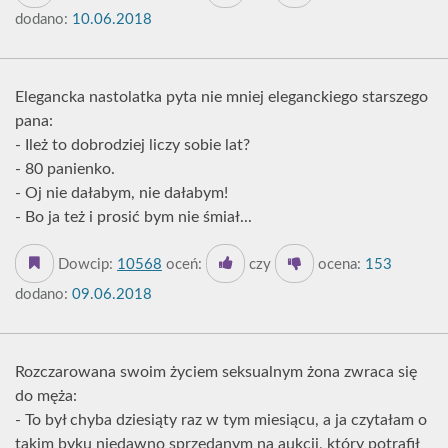
dodano:
10.06.2018
Elegancka nastolatka pyta nie mniej eleganckiego starszego
pana:
- Ileż to dobrodziej liczy sobie lat?
- 80 panienko.
- Oj nie dałabym, nie dałabym!
- Bo ja też i prosić bym nie śmiał...
Dowcip:
10568
oceń:
czy
ocena:
153
dodano:
09.06.2018
Rozczarowana swoim życiem seksualnym żona zwraca się
do męża:
- To był chyba dziesiąty raz w tym miesiącu, a ja czytałam o
takim byku niedawno sprzedanym na aukcji, który potrafił