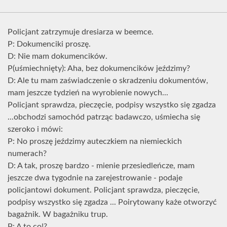
Policjant zatrzymuje dresiarza w beemce.
P: Dokumenciki proszę.
D: Nie mam dokumencików.
P(uśmiechnięty): Aha, bez dokumencików jeździmy?
D: Ale tu mam zaświadczenie o skradzeniu dokumentów,
mam jeszcze tydzień na wyrobienie nowych...
Policjant sprawdza, pieczęcie, podpisy wszystko się zgadza
...obchodzi samochód patrząc badawczo, uśmiecha się
szeroko i mówi:
P: No proszę jeździmy auteczkiem na niemieckich
numerach?
D: A tak, proszę bardzo - mienie przesiedleńcze, mam
jeszcze dwa tygodnie na zarejestrowanie - podaje
policjantowi dokument. Policjant sprawdza, pieczęcie,
podpisy wszystko się zgadza ... Poirytowany każe otworzyć
bagażnik. W bagażniku trup.
P: A to co!?