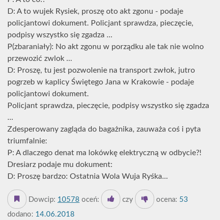
D: A to wujek Rysiek, proszę oto akt zgonu - podaje
policjantowi dokument. Policjant sprawdza, pieczęcie,
podpisy wszystko się zgadza ...
P(zbaraniały): No akt zgonu w porządku ale tak nie wolno
przewozić zwlok ...
D: Proszę, tu jest pozwolenie na transport zwłok, jutro
pogrzeb w kaplicy Świętego Jana w Krakowie - podaje
policjantowi dokument.
Policjant sprawdza, pieczęcie, podpisy wszystko się zgadza
...
Zdesperowany zagląda do bagażnika, zauważa coś i pyta
triumfalnie:
P: A dlaczego denat ma lokówkę elektryczną w odbycie?!
Dresiarz podaje mu dokument:
D: Proszę bardzo: Ostatnia Wola Wuja Ryśka...
Dowcip:
10578
oceń:
czy
ocena:
53
dodano:
14.06.2018