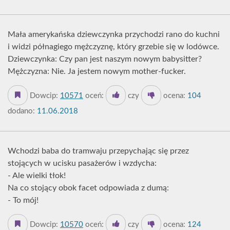
Mała amerykańska dziewczynka przychodzi rano do kuchni
i widzi półnagiego mężczyznę, który grzebie się w lodówce.
Dziewczynka: Czy pan jest naszym nowym babysitter?
Mężczyzna: Nie. Ja jestem nowym mother-fucker.
Dowcip:
10571
oceń:
czy
ocena:
104
dodano:
11.06.2018
Wchodzi baba do tramwaju przepychając się przez
stojących w ucisku pasażerów i wzdycha:
- Ale wielki tłok!
Na co stojący obok facet odpowiada z dumą:
- To mój!
Dowcip:
10570
oceń:
czy
ocena:
124