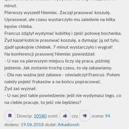
minut.
Pierwszy wyszedł Niemiec. Zaczął prasować koszulę.
Uprasował, ale czasu wystarczyło mu zaledwie na kilka
kęsów chleba.
Francuz zdążył wydymać kobitkę i zjeść połowę bochenka.
Żyd kazał kobicie prasować koszulę, a dymając ją od tyłu,
zjadł spokojnie chlebek. 7 minut wystarczyło i wygrał!
Na konferencji prasowej Niemiec powiedział:
- U nas na pierwszym miejscu liczy się praca, później
jedzenie. Jak zostanie trochę czasu, to się zabawiamy.
- Dla nas ważna jest zabawa - oświadczył Francuz. Potem
należy pojeść frykasów a na końcu popracować.
Żyd zaś wyznał:
- U nas jest takie powiedzenie: jeśli nie wydymasz tego, co
na ciebie pracuje, to jeść nie będziesz?
Dowcip:
10580
oceń:
czy
ocena:
94
dodano:
19.06.2018
dodał:
Arkadioosh