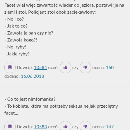
Facet wlał więc zawartość wiader do jeziora, postawił je na
ziemi i stoi. Policjant stoi obok zaciekawiony:
- No i co?
- Jak to co?
- Zawoła je pan czy nie?
- Zawoła kogo?!
- No, ryby!
- Jakie ryby?
Dowcip:
10584
oceń:
czy
ocena:
160
dodano:
16.06.2018
- Co to jest nimfomanka?
- To kobieta, która ma potrzeby seksualne jak przeciętny
facet...
Dowcip:
10583
oceń:
czy
ocena:
147