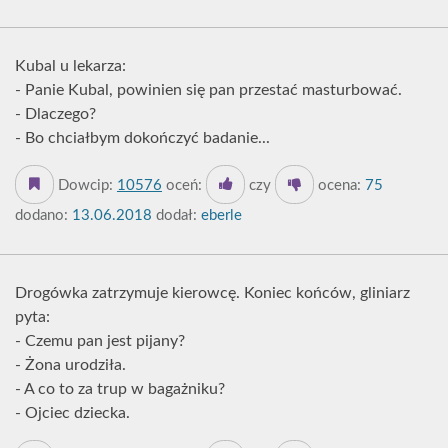
Kubal u lekarza:
- Panie Kubal, powinien się pan przestać masturbować.
- Dlaczego?
- Bo chciałbym dokończyć badanie...
Dowcip:
10576
oceń:
czy
ocena:
75
dodano:
13.06.2018
dodał:
eberle
Drogówka zatrzymuje kierowcę. Koniec końców, gliniarz
pyta:
- Czemu pan jest pijany?
- Żona urodziła.
- A co to za trup w bagażniku?
- Ojciec dziecka.