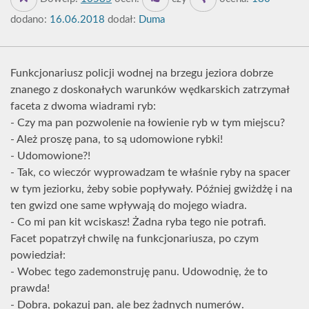
dodano:
16.06.2018
dodał:
Duma
Funkcjonariusz policji wodnej na brzegu jeziora dobrze
znanego z doskonałych warunków wędkarskich zatrzymał
faceta z dwoma wiadrami ryb:
- Czy ma pan pozwolenie na łowienie ryb w tym miejscu?
- Ależ proszę pana, to są udomowione rybki!
- Udomowione?!
- Tak, co wieczór wyprowadzam te właśnie ryby na spacer
w tym jeziorku, żeby sobie popływały. Później gwiżdżę i na
ten gwizd one same wpływają do mojego wiadra.
- Co mi pan kit wciskasz! Żadna ryba tego nie potrafi.
Facet popatrzył chwilę na funkcjonariusza, po czym
powiedział:
- Wobec tego zademonstruję panu. Udowodnię, że to
prawda!
- Dobra, pokazuj pan, ale bez żadnych numerów.