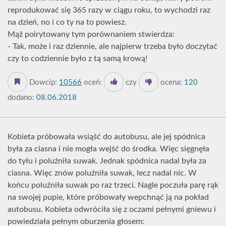
reprodukować się 365 razy w ciągu roku, to wychodzi raz
na dzień, no i co ty na to powiesz.
Mąż poirytowany tym porównaniem stwierdza:
- Tak, może i raz dziennie, ale najpierw trzeba było doczytać
czy to codziennie było z tą samą krową!
Dowcip:
10566
oceń:
czy
ocena:
120
dodano:
08.06.2018
Kobieta próbowała wsiąść do autobusu, ale jej spódnica
była za ciasna i nie mogła wejść do środka. Więc sięgnęła
do tyłu i poluźniła suwak. Jednak spódnica nadal była za
ciasna. Więc znów poluźniła suwak, lecz nadal nic. W
końcu poluźniła suwak po raz trzeci. Nagle poczuła parę rąk
na swojej pupie, które próbowały wepchnąć ją na pokład
autobusu. Kobieta odwróciła się z oczami pełnymi gniewu i
powiedziała pełnym oburzenia głosem: