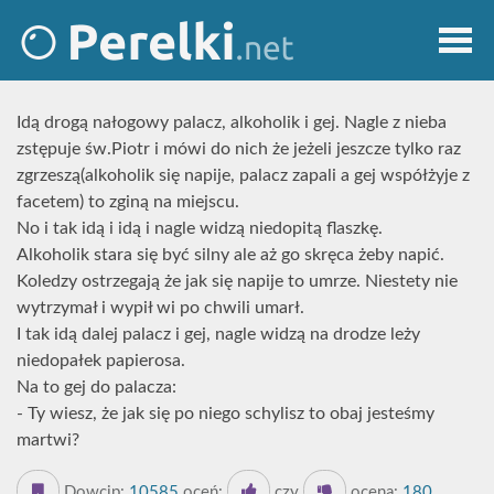
Idą drogą nałogowy palacz, alkoholik i gej. Nagle z nieba
zstępuje św.Piotr i mówi do nich że jeżeli jeszcze tylko raz
zgrzeszą(alkoholik się napije, palacz zapali a gej współżyje z
facetem) to zginą na miejscu.
No i tak idą i idą i nagle widzą niedopitą flaszkę.
Alkoholik stara się być silny ale aż go skręca żeby napić.
Koledzy ostrzegają że jak się napije to umrze. Niestety nie
wytrzymał i wypił wi po chwili umarł.
I tak idą dalej palacz i gej, nagle widzą na drodze leży
niedopałek papierosa.
Na to gej do palacza:
- Ty wiesz, że jak się po niego schylisz to obaj jesteśmy
martwi?
Dowcip:
10585
oceń:
czy
ocena:
180