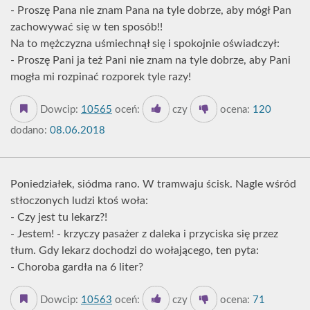
- Proszę Pana nie znam Pana na tyle dobrze, aby mógł Pan
zachowywać się w ten sposób!!
Na to mężczyzna uśmiechnął się i spokojnie oświadczył:
- Proszę Pani ja też Pani nie znam na tyle dobrze, aby Pani
mogła mi rozpinać rozporek tyle razy!
Dowcip:
10565
oceń:
czy
ocena:
120
dodano:
08.06.2018
Poniedziałek, siódma rano. W tramwaju ścisk. Nagle wśród
stłoczonych ludzi ktoś woła:
- Czy jest tu lekarz?!
- Jestem! - krzyczy pasażer z daleka i przyciska się przez
tłum. Gdy lekarz dochodzi do wołającego, ten pyta:
- Choroba gardła na 6 liter?
Dowcip:
10563
oceń:
czy
ocena:
71