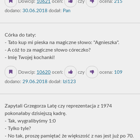
Dowcip:
10621
oceń:
czy
ocena:
215
dodano:
30.06.2018
dodał:
Pan
Córka do taty:
- Tato kup mi pieska na magiczne słowo: "Agnieszka".
- A cóż to za magiczne słowo córeczko?
- Imię Twojej kochanki!
Dowcip:
10620
oceń:
czy
ocena:
109
dodano:
29.06.2018
dodał:
Izi123
Zapytali Grzegorza Latę czy reprezentacja z 1974
pokonałaby dzisiejszą kadrę.
- Tak, wygralibyśmy 1:0
- Tylko tyle?
- No tak, proszę pamiętać że większość z nas jest już po 70.