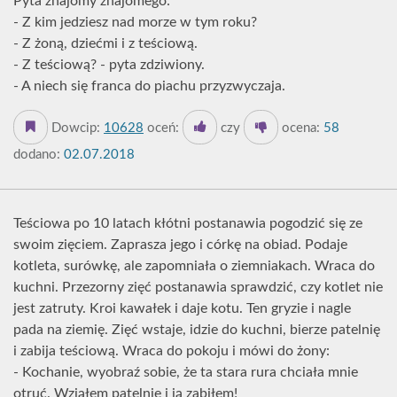
Pyta znajomy znajomego:
- Z kim jedziesz nad morze w tym roku?
- Z żoną, dziećmi i z teściową.
- Z teściową? - pyta zdziwiony.
- A niech się franca do piachu przyzwyczaja.
Dowcip:
10628
oceń:
czy
ocena:
58
dodano:
02.07.2018
Teściowa po 10 latach kłótni postanawia pogodzić się ze
swoim zięciem. Zaprasza jego i córkę na obiad. Podaje
kotleta, surówkę, ale zapomniała o ziemniakach. Wraca do
kuchni. Przezorny zięć postanawia sprawdzić, czy kotlet nie
jest zatruty. Kroi kawałek i daje kotu. Ten gryzie i nagle
pada na ziemię. Zięć wstaje, idzie do kuchni, bierze patelnię
i zabija teściową. Wraca do pokoju i mówi do żony:
- Kochanie, wyobraź sobie, że ta stara rura chciała mnie
otruć. Wziąłem patelnię i ją zabiłem!