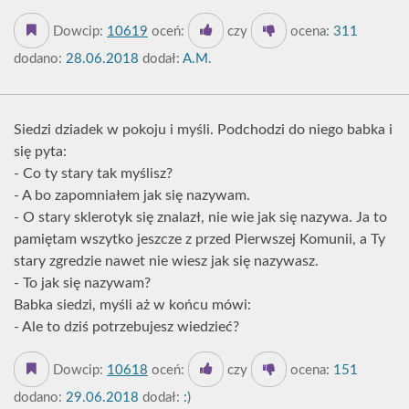
Dowcip:
10619
oceń:
czy
ocena:
311
dodano:
28.06.2018
dodał:
A.M.
Siedzi dziadek w pokoju i myśli. Podchodzi do niego babka i
się pyta:
- Co ty stary tak myślisz?
- A bo zapomniałem jak się nazywam.
- O stary sklerotyk się znalazł, nie wie jak się nazywa. Ja to
pamiętam wszytko jeszcze z przed Pierwszej Komunii, a Ty
stary zgredzie nawet nie wiesz jak się nazywasz.
- To jak się nazywam?
Babka siedzi, myśli aż w końcu mówi:
- Ale to dziś potrzebujesz wiedzieć?
Dowcip:
10618
oceń:
czy
ocena:
151
dodano:
29.06.2018
dodał:
:)