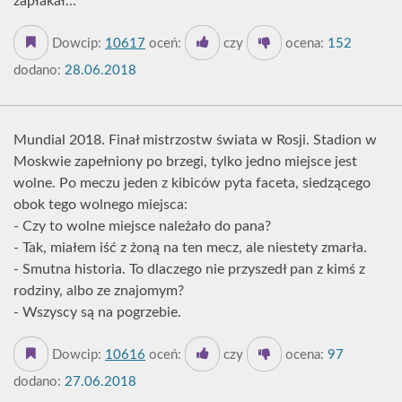
zapłakał...
Dowcip:
10617
oceń:
czy
ocena:
152
dodano:
28.06.2018
Mundial 2018. Finał mistrzostw świata w Rosji. Stadion w
Moskwie zapełniony po brzegi, tylko jedno miejsce jest
wolne. Po meczu jeden z kibiców pyta faceta, siedzącego
obok tego wolnego miejsca:
- Czy to wolne miejsce należało do pana?
- Tak, miałem iść z żoną na ten mecz, ale niestety zmarła.
- Smutna historia. To dlaczego nie przyszedł pan z kimś z
rodziny, albo ze znajomym?
- Wszyscy są na pogrzebie.
Dowcip:
10616
oceń:
czy
ocena:
97
dodano:
27.06.2018