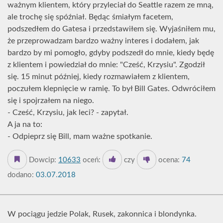
ważnym klientem, który przyleciał do Seattle razem ze mną,
ale trochę się spóźniał. Będąc śmiałym facetem,
podszedłem do Gatesa i przedstawiłem się. Wyjaśniłem mu,
że przeprowadzam bardzo ważny interes i dodałem, jak
bardzo by mi pomogło, gdyby podszedł do mnie, kiedy będę
z klientem i powiedział do mnie: "Cześć, Krzysiu". Zgodził
się. 15 minut później, kiedy rozmawiałem z klientem,
poczułem klepnięcie w ramię. To był Bill Gates. Odwróciłem
się i spojrzałem na niego.
- Cześć, Krzysiu, jak leci? - zapytał.
A ja na to:
- Odpieprz się Bill, mam ważne spotkanie.
Dowcip:
10633
oceń:
czy
ocena:
74
dodano:
03.07.2018
W pociągu jedzie Polak, Rusek, zakonnica i blondynka.