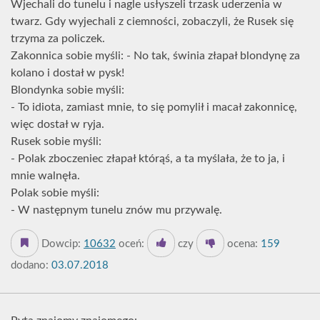
Wjechali do tunelu i nagle usłyszeli trzask uderzenia w
twarz. Gdy wyjechali z ciemności, zobaczyli, że Rusek się
trzyma za policzek.
Zakonnica sobie myśli: - No tak, świnia złapał blondynę za
kolano i dostał w pysk!
Blondynka sobie myśli:
- To idiota, zamiast mnie, to się pomylił i macał zakonnicę,
więc dostał w ryja.
Rusek sobie myśli:
- Polak zboczeniec złapał którąś, a ta myślała, że to ja, i
mnie walnęła.
Polak sobie myśli:
- W następnym tunelu znów mu przywalę.
Dowcip:
10632
oceń:
czy
ocena:
159
dodano:
03.07.2018