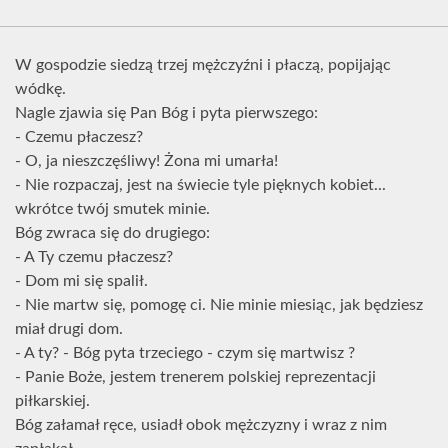
W gospodzie siedzą trzej mężczyźni i płaczą, popijając
wódkę.
Nagle zjawia się Pan Bóg i pyta pierwszego:
- Czemu płaczesz?
- O, ja nieszczęśliwy! Żona mi umarła!
- Nie rozpaczaj, jest na świecie tyle pięknych kobiet...
wkrótce twój smutek minie.
Bóg zwraca się do drugiego:
- A Ty czemu płaczesz?
- Dom mi się spalił.
- Nie martw się, pomogę ci. Nie minie miesiąc, jak będziesz
miał drugi dom.
- A ty? - Bóg pyta trzeciego - czym się martwisz ?
- Panie Boże, jestem trenerem polskiej reprezentacji
piłkarskiej.
Bóg załamał ręce, usiadł obok mężczyzny i wraz z nim