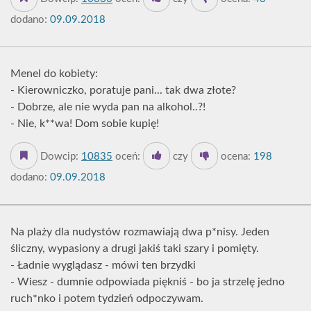
dodano:
09.09.2018
Menel do kobiety:
- Kierowniczko, poratuje pani... tak dwa złote?
- Dobrze, ale nie wyda pan na alkohol..?!
- Nie, k**wa! Dom sobie kupię!
Dowcip:
10835
oceń:
czy
ocena:
198
dodano:
09.09.2018
Na plaży dla nudystów rozmawiają dwa p*nisy. Jeden
śliczny, wypasiony a drugi jakiś taki szary i pomięty.
- Ładnie wyglądasz - mówi ten brzydki
- Wiesz - dumnie odpowiada piękniś - bo ja strzelę jedno
ruch*nko i potem tydzień odpoczywam.