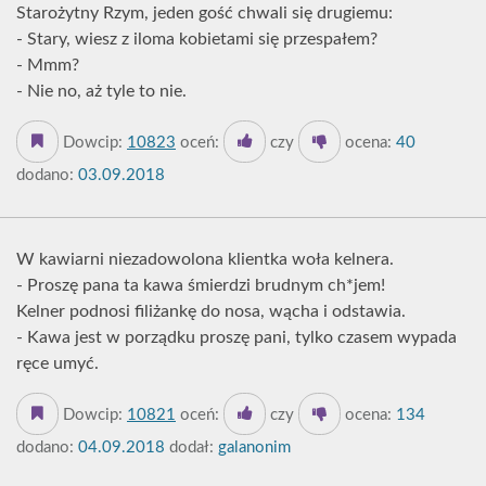
Starożytny Rzym, jeden gość chwali się drugiemu:
- Stary, wiesz z iloma kobietami się przespałem?
- Mmm?
- Nie no, aż tyle to nie.
Dowcip:
10823
oceń:
czy
ocena:
40
dodano:
03.09.2018
W kawiarni niezadowolona klientka woła kelnera.
- Proszę pana ta kawa śmierdzi brudnym ch*jem!
Kelner podnosi filiżankę do nosa, wącha i odstawia.
- Kawa jest w porządku proszę pani, tylko czasem wypada
ręce umyć.
Dowcip:
10821
oceń:
czy
ocena:
134
dodano:
04.09.2018
dodał:
galanonim