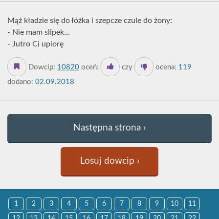
Mąż kładzie się do łóżka i szepcze czule do żony:
- Nie mam slipek...
- Jutro Ci upiorę
Dowcip:
10820
oceń:
czy
ocena:
119
dodano:
02.09.2018
Następna strona ›
Losuj dowcip ›
1
2
3
4
5
6
7
8
9
10
11
12
13
14
15
16
17
18
19
20
21
22