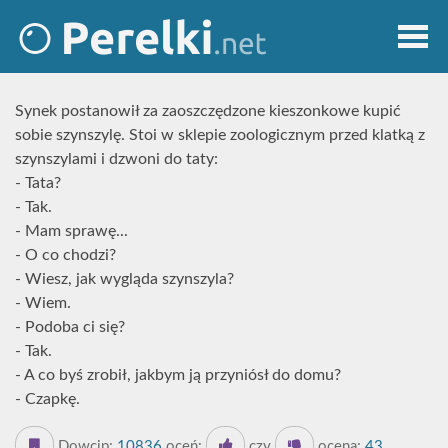
Synek postanowił za zaoszczędzone kieszonkowe kupić
sobie szynszylę. Stoi w sklepie zoologicznym przed klatką z
szynszylami i dzwoni do taty:
- Tata?
- Tak.
- Mam sprawę...
- O co chodzi?
- Wiesz, jak wygląda szynszyla?
- Wiem.
- Podoba ci się?
- Tak.
- A co byś zrobił, jakbym ją przyniósł do domu?
- Czapkę.
Dowcip:
10836
oceń:
czy
ocena:
43