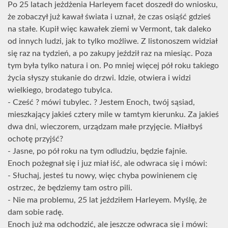
Po 25 latach jeżdżenia Harleyem facet doszedł do wniosku,
że zobaczył już kawał świata i uznał, że czas osiąść gdzieś
na stałe. Kupił więc kawałek ziemi w Vermont, tak daleko
od innych ludzi, jak to tylko możliwe. Z listonoszem widział
się raz na tydzień, a po zakupy jeździł raz na miesiąc. Poza
tym była tylko natura i on. Po mniej więcej pół roku takiego
życia słyszy stukanie do drzwi. Idzie, otwiera i widzi
wielkiego, brodatego tubylca.
- Cześć ? mówi tubylec. ? Jestem Enoch, twój sąsiad,
mieszkający jakieś cztery mile w tamtym kierunku. Za jakieś
dwa dni, wieczorem, urządzam małe przyjęcie. Miałbyś
ochotę przyjść?
- Jasne, po pół roku na tym odludziu, będzie fajnie.
Enoch pożegnał się i juz miał iść, ale odwraca się i mówi:
- Słuchaj, jesteś tu nowy, więc chyba powinienem cię
ostrzec, że będziemy tam ostro pili.
- Nie ma problemu, 25 lat jeździłem Harleyem. Myślę, że
dam sobie radę.
Enoch już ma odchodzić, ale jeszcze odwraca się i mówi: