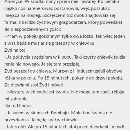
Ameryce. W środku nocy i prerii mieli awarię. Po ciemku
ciężko coś nareperować postanowili, więc poszukać
miejsca na nocleg. Szczęściem tuż obok znajdowała się
farma, z bardzo życzliwym gospodarzem, który powiedział
do niespodziewanych gości:
- Mam w pokoju gościnnym tylko dwa łóżka, tak wiec jeden
z was będzie musiał się przespać w chlewiku.
Żyd na to:
- Ja pół życia spędziłem w kibucu. Taki czysty chlewik to dla
mnie nic nowego. Ja się tam prześpię.
Żyd poszedł do chlewa, Murzyn z Hindusem zajęli obydwa
łóżka w pokoju. Po 15 minutach, pukanie do drzwi pokoju.
Za drzwiami stoi Żyd i mówi:
- Niestety w chlewie jest świnia. Nie mogę tam spać, religia
mi zabrania.
Na to Hindus:
- Ja żyłem w slumsach Bombaju. Mnie tam świnia nie
przeszkadza. Ja będę spał w chlewie.
I tak zrobił. Ale po 15 minutach stał przed drzwiami i mówił