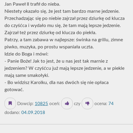
Jan Paweł II trafił do nieba.
Niestety okazało się, że jest tam bardzo marne jedzenie.
Przechadzając się po niebie zajrzał przez dziurkę od klucza
do czyśćca i wydało mu się, że tam mają lepsze jedzenie.
Zajrzał też przez dziurkę od klucza do piekła.
Patrzy, a tam zabawa w najlepsze: świnka na grillu, zimne
piwko, muzyka, po prostu wspaniała uczta.
Idzie do Boga i mówi:
- Panie Boże! Jak to jest, że u nas jest tak marnie z
jedzeniem? W czyśćcu już mają lepsze jedzenie, a w piekle
mają same smakołyki.
- Bo widzisz Karolku, dla nas dwóch się nie opłaca
gotować.
Dowcip:
10825
oceń:
czy
ocena:
74
dodano:
04.09.2018