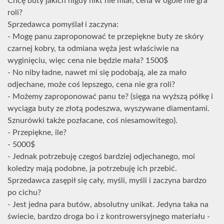
Chcę buty jakich nigdy nikt nie miał, cena w ogóle nie gra
roli?
Sprzedawca pomyślał i zaczyna:
- Mogę panu zaproponować te przepiękne buty ze skóry
czarnej kobry, ta odmiana węża jest właściwie na
wyginięciu, więc cena nie będzie mała? 1500$
- No niby ładne, nawet mi się podobają, ale za mało
odjechane, może coś lepszego, cena nie gra roli?
- Możemy zaproponować panu te? (sięga na wyższą półkę i
wyciąga buty ze złotą podeszwa, wyszywane diamentami.
Sznurówki także pozłacane, coś niesamowitego).
- Przepiękne, ile?
- 5000$
- Jednak potrzebuję czegoś bardziej odjechanego, moi
koledzy mają podobne, ja potrzebuję ich przebić.
Sprzedawca zasępił się cały, myśli, myśli i zaczyna bardzo
po cichu?
- Jest jedna para butów, absolutny unikat. Jedyna taka na
świecie, bardzo droga bo i z kontrowersyjnego materiału -