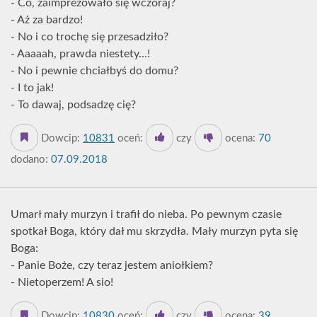
- Co, zaimprezowało się wczoraj?
- Aż za bardzo!
- No i co trochę się przesadziło?
- Aaaaah, prawda niestety...!
- No i pewnie chciałbyś do domu?
- I to jak!
- To dawaj, podsadzę cię?
Dowcip:
10831
oceń:
czy
ocena:
70
dodano:
07.09.2018
Umarł mały murzyn i trafił do nieba. Po pewnym czasie
spotkał Boga, który dał mu skrzydła. Mały murzyn pyta się
Boga:
- Panie Boże, czy teraz jestem aniołkiem?
- Nietoperzem! A sio!
Dowcip:
10830
oceń:
czy
ocena:
39