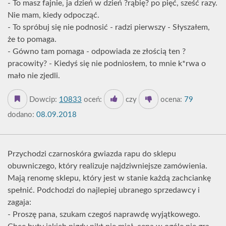
- To masz fajnie, ja dzień w dzień ?rąbię? po pięć, sześć razy.
Nie mam, kiedy odpocząć.
- To spróbuj się nie podnosić - radzi pierwszy - Słyszałem,
że to pomaga.
- Gówno tam pomaga - odpowiada ze złością ten ?
pracowity? - Kiedyś się nie podniosłem, to mnie k*rwa o
mało nie zjedli.
Dowcip:
10833
oceń:
czy
ocena:
79
dodano:
08.09.2018
Przychodzi czarnoskóra gwiazda rapu do sklepu
obuwniczego, który realizuje najdziwniejsze zamówienia.
Mają renomę sklepu, który jest w stanie każdą zachciankę
spełnić. Podchodzi do najlepiej ubranego sprzedawcy i
zagaja:
- Proszę pana, szukam czegoś naprawdę wyjątkowego.