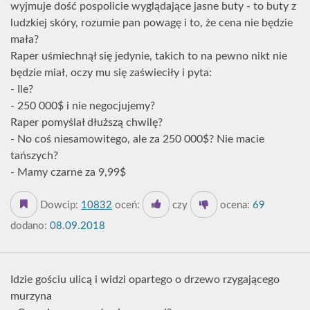
wyjmuje dość pospolicie wyglądające jasne buty - to buty z
ludzkiej skóry, rozumie pan powagę i to, że cena nie będzie
mała?
Raper uśmiechnął się jedynie, takich to na pewno nikt nie
będzie miał, oczy mu się zaświeciły i pyta:
- Ile?
- 250 000$ i nie negocjujemy?
Raper pomyślał dłuższą chwilę?
- No coś niesamowitego, ale za 250 000$? Nie macie
tańszych?
- Mamy czarne za 9,99$
Dowcip:
10832
oceń:
czy
ocena:
69
dodano:
08.09.2018
Idzie gościu ulicą i widzi opartego o drzewo rzygającego
murzyna