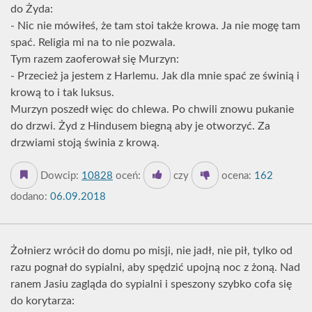
do Żyda:
- Nic nie mówiłeś, że tam stoi także krowa. Ja nie mogę tam
spać. Religia mi na to nie pozwala.
Tym razem zaoferował się Murzyn:
- Przecież ja jestem z Harlemu. Jak dla mnie spać ze świnią i
krową to i tak luksus.
Murzyn poszedł więc do chlewa. Po chwili znowu pukanie
do drzwi. Żyd z Hindusem biegną aby je otworzyć. Za
drzwiami stoją świnia z krową.
Dowcip:
10828
oceń:
czy
ocena:
162
dodano:
06.09.2018
Żołnierz wrócił do domu po misji, nie jadł, nie pił, tylko od
razu pognał do sypialni, aby spędzić upojną noc z żoną. Nad
ranem Jasiu zagląda do sypialni i speszony szybko cofa się
do korytarza: