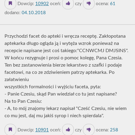
Dowcip:
10902
oceń:
czy
ocena:
61
dodano:
04.10.2018
Przychodzi facet do apteki i wręcza receptę. Zakłopotana
aptekarka długo ogląda ją i wytęża wzrok ponieważ na
recepcie napisane jest coś takiego:"CCNWCMJ DMJSINS".
W końcu rezygnuje i prosi o pomoc kolegę, Pana Czesia.
Ten bez zastanowienia bierze lekarstwo z szafki i podaje
facetowi, na co ze zdziwieniem patrzy aptekarka. Po
załatwieniu
wszystkich formalności i wyjściu faceta, pyta:
- Panie Czesiu, skąd Pan wiedział co tu jest napisane?
Na to Pan Czesiu:
- A, to mój znajomy lekarz napisał "Cześć Czesiu, nie wiem
co mu jest, daj mu jakiś syrop i niech spierdala".
Dowcip:
10901
oceń:
czy
ocena:
258