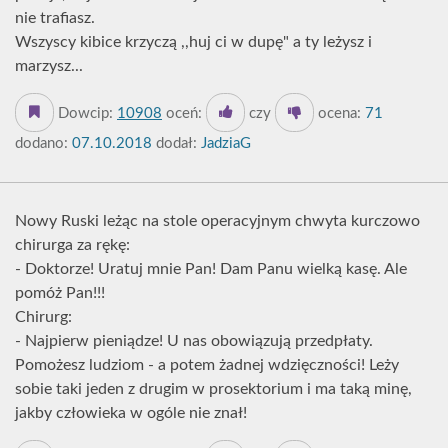
nie trafiasz.
Wszyscy kibice krzyczą ,,huj ci w dupę" a ty leżysz i
marzysz...
Dowcip:
10908
oceń:
czy
ocena:
71
dodano:
07.10.2018
dodał:
JadziaG
Nowy Ruski leżąc na stole operacyjnym chwyta kurczowo
chirurga za rękę:
- Doktorze! Uratuj mnie Pan! Dam Panu wielką kasę. Ale
pomóż Pan!!!
Chirurg:
- Najpierw pieniądze! U nas obowiązują przedpłaty.
Pomożesz ludziom - a potem żadnej wdzięczności! Leży
sobie taki jeden z drugim w prosektorium i ma taką minę,
jakby człowieka w ogóle nie znał!