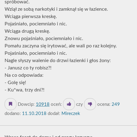
spróbować.
Wziął ze sobą narkotyki i zamknął się w łazience.
Wciąga pierwsza kreskę.
Pojaśniało, pociemniało i nic.
Wciąga drugą kreskę.
Znowu pojaśniało, pociemniało i nic.
Pomału zaczyna się irytować, ale wali po raz kolejny.
Pojaśniało, pociemniało i nic.
Nagle słyszy walenie do drzwi łazienki i głos żony:
- Janusz co ty robisz?!
Na co odpowiada:
- Golę się!
- Ku*wa, trzy dni?!
Dowcip:
10918
oceń:
czy
ocena:
249
dodano:
11.10.2018
dodał:
Mireczek