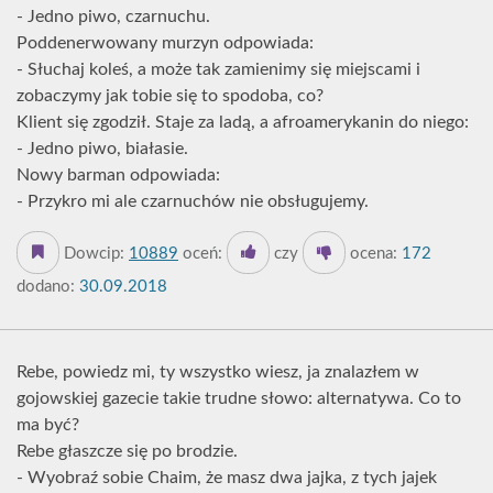
- Jedno piwo, czarnuchu.
Poddenerwowany murzyn odpowiada:
- Słuchaj koleś, a może tak zamienimy się miejscami i
zobaczymy jak tobie się to spodoba, co?
Klient się zgodził. Staje za ladą, a afroamerykanin do niego:
- Jedno piwo, białasie.
Nowy barman odpowiada:
- Przykro mi ale czarnuchów nie obsługujemy.
Dowcip:
10889
oceń:
czy
ocena:
172
dodano:
30.09.2018
Rebe, powiedz mi, ty wszystko wiesz, ja znalazłem w
gojowskiej gazecie takie trudne słowo: alternatywa. Co to
ma być?
Rebe głaszcze się po brodzie.
- Wyobraź sobie Chaim, że masz dwa jajka, z tych jajek