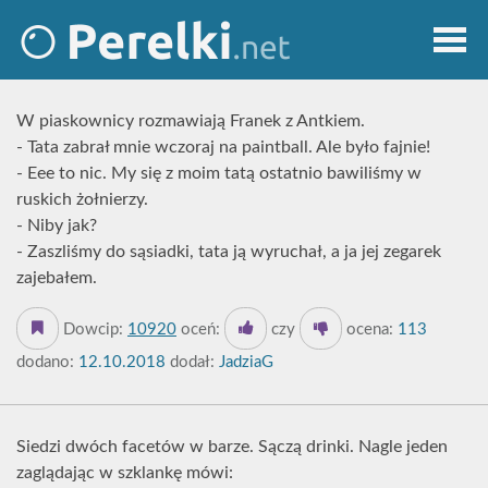
W piaskownicy rozmawiają Franek z Antkiem.
- Tata zabrał mnie wczoraj na paintball. Ale było fajnie!
- Eee to nic. My się z moim tatą ostatnio bawiliśmy w
ruskich żołnierzy.
- Niby jak?
- Zaszliśmy do sąsiadki, tata ją wyruchał, a ja jej zegarek
zajebałem.
Dowcip:
10920
oceń:
czy
ocena:
113
dodano:
12.10.2018
dodał:
JadziaG
Siedzi dwóch facetów w barze. Sączą drinki. Nagle jeden
zaglądając w szklankę mówi: