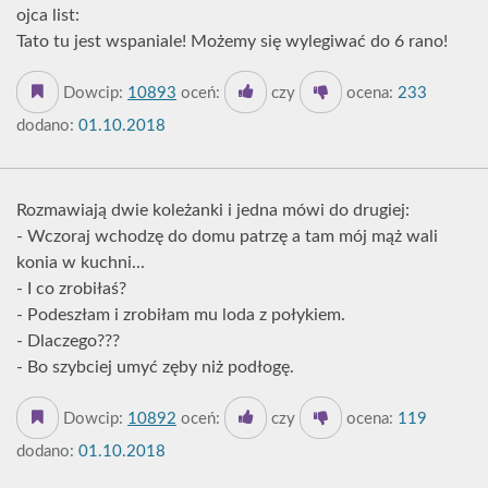
ojca list:
Tato tu jest wspaniale! Możemy się wylegiwać do 6 rano!
Dowcip:
10893
oceń:
czy
ocena:
233
dodano:
01.10.2018
Rozmawiają dwie koleżanki i jedna mówi do drugiej:
- Wczoraj wchodzę do domu patrzę a tam mój mąż wali
konia w kuchni...
- I co zrobiłaś?
- Podeszłam i zrobiłam mu loda z połykiem.
- Dlaczego???
- Bo szybciej umyć zęby niż podłogę.
Dowcip:
10892
oceń:
czy
ocena:
119
dodano:
01.10.2018