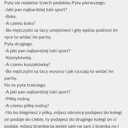
Pyta sie redaktor trzech pedałów.Pyta pierwszego.
-Jaki pan najbardziej lubi sport?
-Boks.
-A czemu boks?
-Bo mężczyźni sa tacy umięśnieni i gdy sędzia podnosi im
ręce to widać im pachy.
Pyta drugiego.
-A jaki pan najbardziej lubi sport?
-Koszykówkę.
-A czemu koszykówkę?
-Bo mężczyźni sa tacy wysocy i jak rzucają to widać im
pachy.
No to pyta trzeciego.
-A jaki pan najbardziej lubi sport?
-Piłkę nożną.
-A czemu piłkę nożną?
-No bo biegniesz z piłką ,mijasz obrońcę podajesz do kolegi
on podaje do ciebie, ty podajesz do drugiego kolegi on ci
podaje, mijasz bramkarza jesteś sam na sam z bramką no i