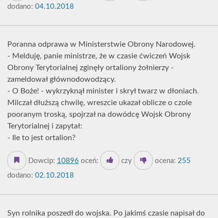
dodano:
04.10.2018
Poranna odprawa w Ministerstwie Obrony Narodowej.
- Melduję, panie ministrze, że w czasie ćwiczeń Wojsk
Obrony Terytorialnej zginęły ortaliony żołnierzy -
zameldował głównodowodzący.
- O Boże! - wykrzyknął minister i skrył twarz w dłoniach.
Milczał dłuższą chwilę, wreszcie ukazał oblicze o czole
pooranym troską, spojrzał na dowódcę Wojsk Obrony
Terytorialnej i zapytał:
- Ile to jest ortalion?
Dowcip:
10896
oceń:
czy
ocena:
255
dodano:
02.10.2018
Syn rolnika poszedł do wojska. Po jakimś czasie napisał do