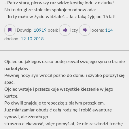
- Patrz stary, pierwszy raz widzę kostkę lodu z dziurką!
Na to drugi ze stoickim spokojem odpowiada:
- To ty mało w życiu widziałeś... Ja z taką żyję od 15 lat!
Dowcip:
10919
oceń:
czy
ocena:
114
dodano:
12.10.2018
Ojciec od jakiegoś czasu podejrzewał swojego syna o branie
narkotyków.
Pewnej nocy syn wrócił późno do domu i szybko położył się
spać.
Ojciec wstaje i przeszukuje wszystkie kieszenie w jego
kurtce.
Po chwili znajduje torebeczkę z białym proszkiem.
Już miał zamiar obudzić całą rodzinę i robić awanturę
synowi, ale zżerała go
straszna ciekawość, więc pomyślał, że nie zaszkodzi trochę