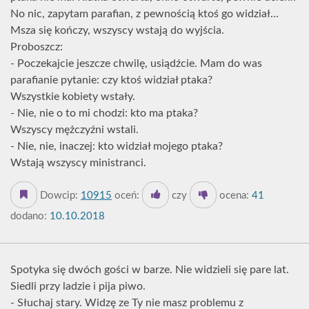
No nic, zapytam parafian, z pewnością ktoś go widział...
Msza się kończy, wszyscy wstają do wyjścia.
Proboszcz:
- Poczekajcie jeszcze chwilę, usiądźcie. Mam do was
parafianie pytanie: czy ktoś widział ptaka?
Wszystkie kobiety wstały.
- Nie, nie o to mi chodzi: kto ma ptaka?
Wszyscy mężczyźni wstali.
- Nie, nie, inaczej: kto widział mojego ptaka?
Wstają wszyscy ministranci.
Dowcip:
10915
oceń:
czy
ocena:
41
dodano:
10.10.2018
Spotyka się dwóch gości w barze. Nie widzieli się pare lat.
Siedli przy ladzie i pija piwo.
- Słuchaj stary. Widzę ze Ty nie masz problemu z