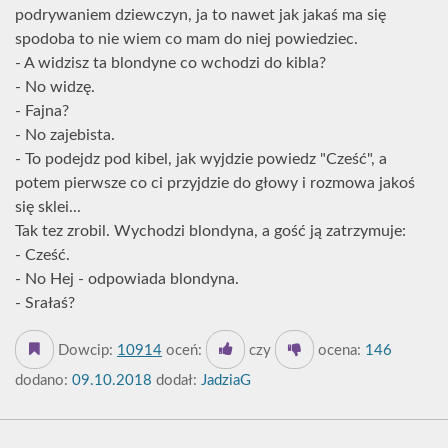
podrywaniem dziewczyn, ja to nawet jak jakaś ma się
spodoba to nie wiem co mam do niej powiedziec.
- A widzisz ta blondyne co wchodzi do kibla?
- No widzę.
- Fajna?
- No zajebista.
- To podejdz pod kibel, jak wyjdzie powiedz "Cześć", a
potem pierwsze co ci przyjdzie do głowy i rozmowa jakoś
się sklei...
Tak tez zrobil. Wychodzi blondyna, a gość ją zatrzymuje:
- Cześć.
- No Hej - odpowiada blondyna.
- Srałaś?
Dowcip:
10914
oceń:
czy
ocena:
146
dodano:
09.10.2018
dodał:
JadziaG