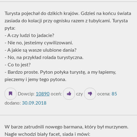
Turysta pojechał do dzikich krajów. Gdzieś na końcu świata
zasiada do kolacji przy ognisku razem z tubylcami. Turysta
pyta:
- A czy ludzi to jadacie?
- Nie no, jesteśmy cywilizowani.
- A jakie są wasze ulubione dania?
- No, na przykład rolada turystyczna.
- Co to jest?
- Bardzo proste. Pyton połyka turystę, a my łapiemy,
pieczemy i jemy tego pytona.
Dowcip:
10890
oceń:
czy
ocena:
85
dodano:
30.09.2018
W barze zatrudnili nowego barmana, który był murzynem.
Nagle wchodzi biały facet, siada i mówi: