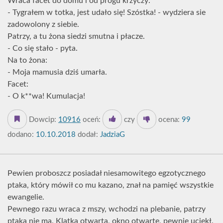
Wraca facet do domu i od progu krzyczy:
- Tygrałem w totka, jest udało się! Szóstka! - wydziera sie
zadowolony z siebie.
Patrzy, a tu żona siedzi smutna i płacze.
- Co się stało - pyta.
Na to żona:
- Moja mamusia dziś umarła.
Facet:
- O k**wa! Kumulacja!
Dowcip:
10916
oceń:
czy
ocena:
99
dodano:
10.10.2018
dodał:
JadziaG
Pewien proboszcz posiadał niesamowitego egzotycznego
ptaka, który mówił co mu kazano, znał na pamięć wszystkie
ewangelie.
Pewnego razu wraca z mszy, wchodzi na plebanie, patrzy
ptaka nie ma. Klatka otwarta, okno otwarte, pewnie uciekł.