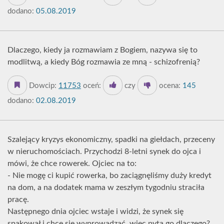
dodano:
05.08.2019
Dlaczego, kiedy ja rozmawiam z Bogiem, nazywa się to
modlitwą, a kiedy Bóg rozmawia ze mną - schizofrenią?
Dowcip:
11753
oceń:
czy
ocena:
145
dodano:
02.08.2019
Szalejący kryzys ekonomiczny, spadki na giełdach, przeceny
w nieruchomościach. Przychodzi 8-letni synek do ojca i
mówi, że chce rowerek. Ojciec na to:
- Nie mogę ci kupić rowerka, bo zaciągnęliśmy duży kredyt
na dom, a na dodatek mama w zeszłym tygodniu straciła
pracę.
Następnego dnia ojciec wstaje i widzi, że synek się
spakował i chce się wyprowadzać, więc pyta go dlaczego?