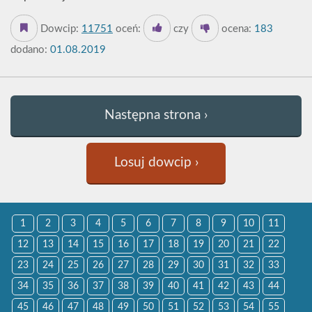
Dowcip:
11751
oceń:
czy
ocena:
183
dodano:
01.08.2019
Następna strona ›
Losuj dowcip ›
1
2
3
4
5
6
7
8
9
10
11
12
13
14
15
16
17
18
19
20
21
22
23
24
25
26
27
28
29
30
31
32
33
34
35
36
37
38
39
40
41
42
43
44
45
46
47
48
49
50
51
52
53
54
55