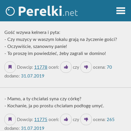
Gość wzywa kelnera i pyta:
- Czy muzycy w waszym lokalu grają na życzenie gości?
- Oczywiście, szanowny panie!
- To proszę im powiedzieć, żeby zagrali w domino!
Dowcip:
11778
oceń:
czy
ocena:
70
dodano:
31.07.2019
- Mamo, a ty chciałaś syna czy córkę?
- Kochanie, ja po prostu chciałam podłogę umyć.
Dowcip:
11775
oceń:
czy
ocena:
265
dodano:
31.07.2019