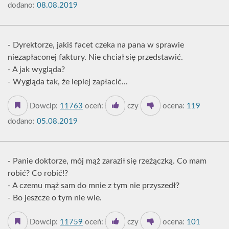
dodano:
08.08.2019
- Dyrektorze, jakiś facet czeka na pana w sprawie
niezapłaconej faktury. Nie chciał się przedstawić.
- A jak wygląda?
- Wygląda tak, że lepiej zapłacić...
Dowcip:
11763
oceń:
czy
ocena:
119
dodano:
05.08.2019
- Panie doktorze, mój mąż zaraził się rzeżączką. Co mam
robić? Co robić!?
- A czemu mąż sam do mnie z tym nie przyszedł?
- Bo jeszcze o tym nie wie.
Dowcip:
11759
oceń:
czy
ocena:
101