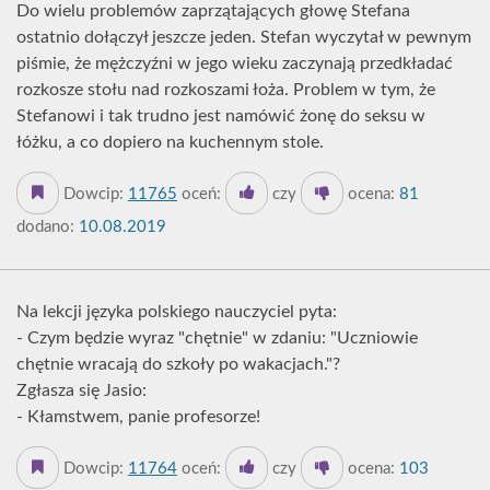
Do wielu problemów zaprzątających głowę Stefana
ostatnio dołączył jeszcze jeden. Stefan wyczytał w pewnym
piśmie, że mężczyźni w jego wieku zaczynają przedkładać
rozkosze stołu nad rozkoszami łoża. Problem w tym, że
Stefanowi i tak trudno jest namówić żonę do seksu w
łóżku, a co dopiero na kuchennym stole.
Dowcip:
11765
oceń:
czy
ocena:
81
dodano:
10.08.2019
Na lekcji języka polskiego nauczyciel pyta:
- Czym będzie wyraz "chętnie" w zdaniu: "Uczniowie
chętnie wracają do szkoły po wakacjach."?
Zgłasza się Jasio:
- Kłamstwem, panie profesorze!
Dowcip:
11764
oceń:
czy
ocena:
103