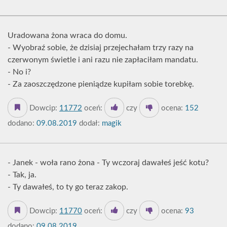
Uradowana żona wraca do domu.
- Wyobraź sobie, że dzisiaj przejechałam trzy razy na
czerwonym świetle i ani razu nie zapłaciłam mandatu.
- No i?
- Za zaoszczędzone pieniądze kupiłam sobie torebkę.
Dowcip:
11772
oceń:
czy
ocena:
152
dodano:
09.08.2019
dodał:
magik
- Janek - woła rano żona - Ty wczoraj dawałeś jeść kotu?
- Tak, ja.
- Ty dawałeś, to ty go teraz zakop.
Dowcip:
11770
oceń:
czy
ocena:
93
dodano:
09.08.2019