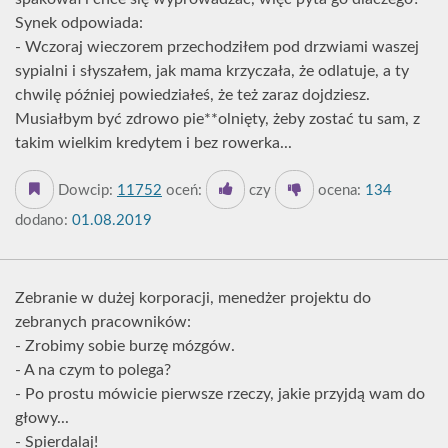
Synek odpowiada:
- Wczoraj wieczorem przechodziłem pod drzwiami waszej
sypialni i słyszałem, jak mama krzyczała, że odlatuje, a ty
chwilę później powiedziałeś, że też zaraz dojdziesz.
Musiałbym być zdrowo pie**olnięty, żeby zostać tu sam, z
takim wielkim kredytem i bez rowerka...
Dowcip:
11752
oceń:
czy
ocena:
134
dodano:
01.08.2019
Zebranie w dużej korporacji, menedżer projektu do
zebranych pracowników:
- Zrobimy sobie burzę mózgów.
- A na czym to polega?
- Po prostu mówicie pierwsze rzeczy, jakie przyjdą wam do
głowy...
- Spierdalaj!