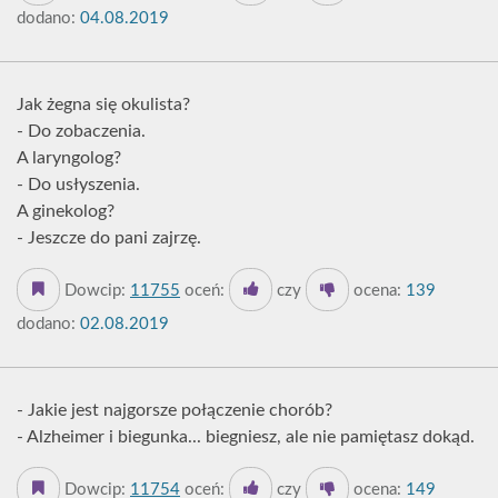
dodano:
04.08.2019
Jak żegna się okulista?
- Do zobaczenia.
A laryngolog?
- Do usłyszenia.
A ginekolog?
- Jeszcze do pani zajrzę.
Dowcip:
11755
oceń:
czy
ocena:
139
dodano:
02.08.2019
- Jakie jest najgorsze połączenie chorób?
- Alzheimer i biegunka... biegniesz, ale nie pamiętasz dokąd.
Dowcip:
11754
oceń:
czy
ocena:
149