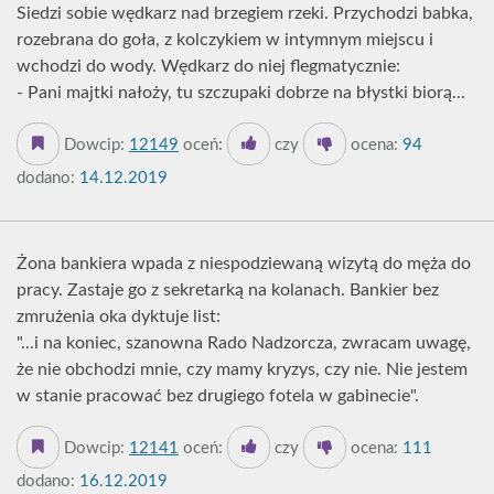
Siedzi sobie wędkarz nad brzegiem rzeki. Przychodzi babka,
rozebrana do goła, z kolczykiem w intymnym miejscu i
wchodzi do wody. Wędkarz do niej flegmatycznie:
- Pani majtki nałoży, tu szczupaki dobrze na błystki biorą...
Dowcip:
12149
oceń:
czy
ocena:
94
dodano:
14.12.2019
Żona bankiera wpada z niespodziewaną wizytą do męża do
pracy. Zastaje go z sekretarką na kolanach. Bankier bez
zmrużenia oka dyktuje list:
"...i na koniec, szanowna Rado Nadzorcza, zwracam uwagę,
że nie obchodzi mnie, czy mamy kryzys, czy nie. Nie jestem
w stanie pracować bez drugiego fotela w gabinecie".
Dowcip:
12141
oceń:
czy
ocena:
111
dodano:
16.12.2019