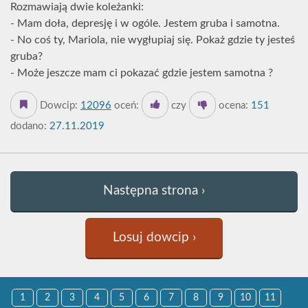
Rozmawiają dwie koleżanki:
- Mam doła, depresję i w ogóle. Jestem gruba i samotna.
- No coś ty, Mariola, nie wygłupiaj się. Pokaż gdzie ty jesteś
gruba?
- Może jeszcze mam ci pokazać gdzie jestem samotna ?
Dowcip:
12096
oceń:
czy
ocena:
151
dodano:
27.11.2019
Następna strona ›
Losuj dowcip ›
1
2
3
4
5
6
7
8
9
10
11