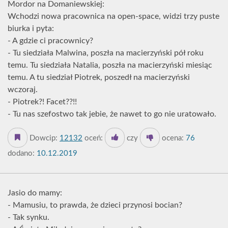
Mordor na Domaniewskiej:
Wchodzi nowa pracownica na open-space, widzi trzy puste
biurka i pyta:
- A gdzie ci pracownicy?
- Tu siedziała Malwina, poszła na macierzyński pół roku
temu. Tu siedziała Natalia, poszła na macierzyński miesiąc
temu. A tu siedział Piotrek, poszedł na macierzyński
wczoraj.
- Piotrek?! Facet??!!
- Tu nas szefostwo tak jebie, że nawet to go nie uratowało.
Dowcip:
12132
oceń:
czy
ocena:
76
dodano:
10.12.2019
Jasio do mamy:
- Mamusiu, to prawda, że dzieci przynosi bocian?
- Tak synku.