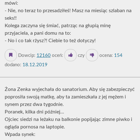
mówi:
- Nie, no teraz to przesadziłeś! Masz na miesiąc szlaban na
seks!!
Kolega zaczyna się śmiać, patrząc na głupią minę
przyjaciela, a pani domu na to:
- No i co tak rżysz?! Ciebie to też dotyczy!
Dowcip:
12160
oceń:
czy
ocena:
154
dodano:
18.12.2019
Żona Zenka wyjechała do sanatorium. Aby się zabezpieczyć
poprosiła swoją matkę, aby ta zamieszkała z jej mężem i
synem przez dwa tygodnie.
Poranek, kilka dni później...
Ojciec siedzi na leżaku na balkonie popijając zimne piwko i
ogląda pornosa na laptopie.
Wpada synek: