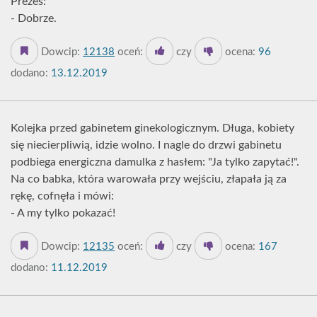
Prezes:
- Dobrze.
Dowcip:
12138
oceń:
czy
ocena:
96
dodano:
13.12.2019
Kolejka przed gabinetem ginekologicznym. Długa, kobiety
się niecierpliwią, idzie wolno. I nagle do drzwi gabinetu
podbiega energiczna damulka z hasłem: "Ja tylko zapytać!".
Na co babka, która warowała przy wejściu, złapała ją za
rękę, cofnęła i mówi:
- A my tylko pokazać!
Dowcip:
12135
oceń:
czy
ocena:
167
dodano:
11.12.2019