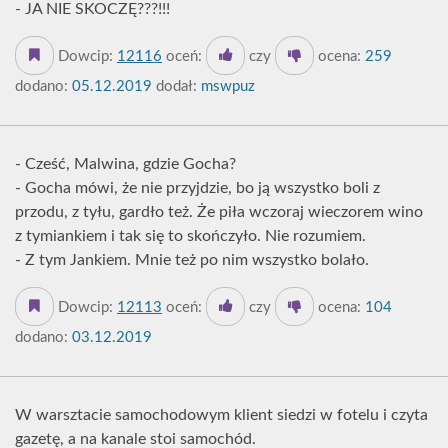
- JA NIE SKOCZĘ???!!!
Dowcip:
12116
oceń:
czy
ocena:
259
dodano:
05.12.2019
dodał:
mswpuz
- Cześć, Malwina, gdzie Gocha?
- Gocha mówi, że nie przyjdzie, bo ją wszystko boli z
przodu, z tyłu, gardło też. Że piła wczoraj wieczorem wino
z tymiankiem i tak się to skończyło. Nie rozumiem.
- Z tym Jankiem. Mnie też po nim wszystko bolało.
Dowcip:
12113
oceń:
czy
ocena:
104
dodano:
03.12.2019
W warsztacie samochodowym klient siedzi w fotelu i czyta
gazetę, a na kanale stoi samochód.