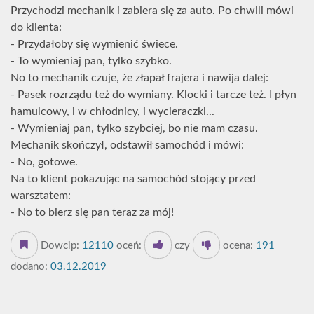
Przychodzi mechanik i zabiera się za auto. Po chwili mówi
do klienta:
- Przydałoby się wymienić świece.
- To wymieniaj pan, tylko szybko.
No to mechanik czuje, że złapał frajera i nawija dalej:
- Pasek rozrządu też do wymiany. Klocki i tarcze też. I płyn
hamulcowy, i w chłodnicy, i wycieraczki...
- Wymieniaj pan, tylko szybciej, bo nie mam czasu.
Mechanik skończył, odstawił samochód i mówi:
- No, gotowe.
Na to klient pokazując na samochód stojący przed
warsztatem:
- No to bierz się pan teraz za mój!
Dowcip:
12110
oceń:
czy
ocena:
191
dodano:
03.12.2019