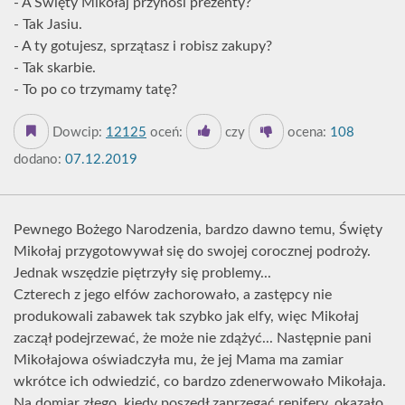
- A Święty Mikołaj przynosi prezenty?
- Tak Jasiu.
- A ty gotujesz, sprzątasz i robisz zakupy?
- Tak skarbie.
- To po co trzymamy tatę?
Dowcip:
12125
oceń:
czy
ocena:
108
dodano:
07.12.2019
Pewnego Bożego Narodzenia, bardzo dawno temu, Święty
Mikołaj przygotowywał się do swojej corocznej podroży.
Jednak wszędzie piętrzyły się problemy...
Czterech z jego elfów zachorowało, a zastępcy nie
produkowali zabawek tak szybko jak elfy, więc Mikołaj
zaczął podejrzewać, że może nie zdążyć... Następnie pani
Mikołajowa oświadczyła mu, że jej Mama ma zamiar
wkrótce ich odwiedzić, co bardzo zdenerwowało Mikołaja.
Na domiar złego, kiedy poszedł zaprzęgać renifery, okazało