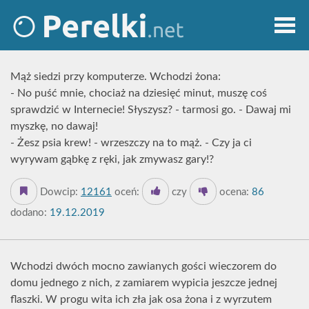
Mąż siedzi przy komputerze. Wchodzi żona:
- No puść mnie, chociaż na dziesięć minut, muszę coś
sprawdzić w Internecie! Słyszysz? - tarmosi go. - Dawaj mi
myszkę, no dawaj!
- Żesz psia krew! - wrzeszczy na to mąż. - Czy ja ci
wyrywam gąbkę z ręki, jak zmywasz gary!?
Dowcip:
12161
oceń:
czy
ocena:
86
dodano:
19.12.2019
Wchodzi dwóch mocno zawianych gości wieczorem do
domu jednego z nich, z zamiarem wypicia jeszcze jednej
flaszki. W progu wita ich zła jak osa żona i z wyrzutem