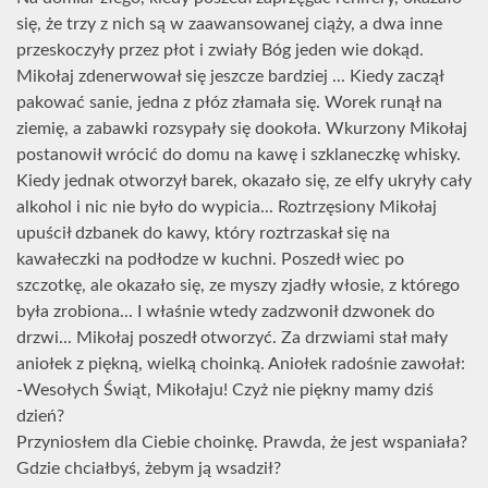
się, że trzy z nich są w zaawansowanej ciąży, a dwa inne
przeskoczyły przez płot i zwiały Bóg jeden wie dokąd.
Mikołaj zdenerwował się jeszcze bardziej ... Kiedy zaczął
pakować sanie, jedna z płóz złamała się. Worek runął na
ziemię, a zabawki rozsypały się dookoła. Wkurzony Mikołaj
postanowił wrócić do domu na kawę i szklaneczkę whisky.
Kiedy jednak otworzył barek, okazało się, ze elfy ukryły cały
alkohol i nic nie było do wypicia... Roztrzęsiony Mikołaj
upuścił dzbanek do kawy, który roztrzaskał się na
kawałeczki na podłodze w kuchni. Poszedł wiec po
szczotkę, ale okazało się, ze myszy zjadły włosie, z którego
była zrobiona... I właśnie wtedy zadzwonił dzwonek do
drzwi... Mikołaj poszedł otworzyć. Za drzwiami stał mały
aniołek z piękną, wielką choinką. Aniołek radośnie zawołał:
-Wesołych Świąt, Mikołaju! Czyż nie piękny mamy dziś
dzień?
Przyniosłem dla Ciebie choinkę. Prawda, że jest wspaniała?
Gdzie chciałbyś, żebym ją wsadził?