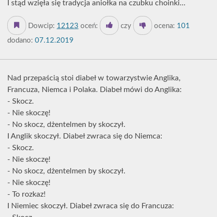
I stąd wzięła się tradycja aniołka na czubku choinki...
Dowcip:
12123
oceń:
czy
ocena:
101
dodano:
07.12.2019
Nad przepaścią stoi diabeł w towarzystwie Anglika,
Francuza, Niemca i Polaka. Diabeł mówi do Anglika:
- Skocz.
- Nie skoczę!
- No skocz, dżentelmen by skoczył.
I Anglik skoczył. Diabeł zwraca się do Niemca:
- Skocz.
- Nie skoczę!
- No skocz, dżentelmen by skoczył.
- Nie skoczę!
- To rozkaz!
I Niemiec skoczył. Diabeł zwraca się do Francuza: