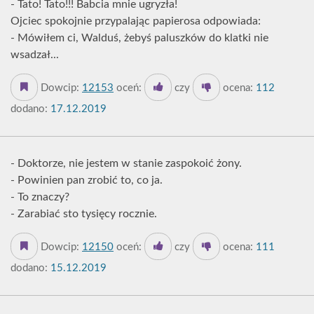
- Tato! Tato!!! Babcia mnie ugryzła!
Ojciec spokojnie przypalając papierosa odpowiada:
- Mówiłem ci, Walduś, żebyś paluszków do klatki nie
wsadzał...
Dowcip:
12153
oceń:
czy
ocena:
112
dodano:
17.12.2019
- Doktorze, nie jestem w stanie zaspokoić żony.
- Powinien pan zrobić to, co ja.
- To znaczy?
- Zarabiać sto tysięcy rocznie.
Dowcip:
12150
oceń:
czy
ocena:
111
dodano:
15.12.2019