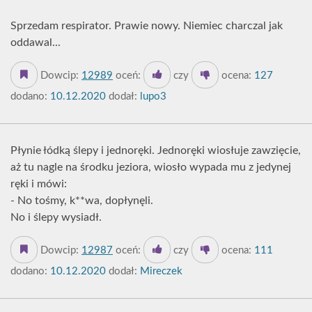
Sprzedam respirator. Prawie nowy. Niemiec charczal jak
oddawal...
Dowcip:
12989
oceń:
czy
ocena:
127
dodano:
10.12.2020
dodał:
lupo3
Płynie łódką ślepy i jednoręki. Jednoręki wiosłuje zawzięcie,
aż tu nagle na środku jeziora, wiosło wypada mu z jedynej
ręki i mówi:
- No tośmy, k**wa, dopłynęli.
No i ślepy wysiadł.
Dowcip:
12987
oceń:
czy
ocena:
111
dodano:
10.12.2020
dodał:
Mireczek