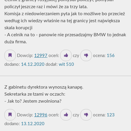
policzył jeszcze raz i mówi że za trzy lata.
Komisja z niedowierzaniem pyta jak to możliwe bo przecież
według ich wiedzy właśnie na tej granicy jest największa
skala korupcji
- A celnik na to - panowie nie przesadzajmy BMW to jednak
duża firma.
Dowcip:
12997
oceń:
czy
ocena:
156
dodano:
14.12.2020
dodał:
wit 510
Z gabinetu dyrektora wynoszą kanapę.
Sekretarka ze łzami w oczach:
- Jak to? Jestem zwolniona?
Dowcip:
12996
oceń:
czy
ocena:
123
dodano:
13.12.2020