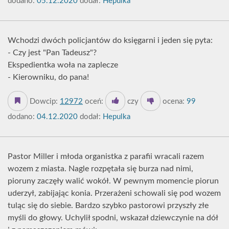
dodano:
05.12.2020
dodał:
Hepulka
Wchodzi dwóch policjantów do księgarni i jeden się pyta:
- Czy jest "Pan Tadeusz"?
Ekspedientka woła na zaplecze
- Kierowniku, do pana!
Dowcip:
12972
oceń:
czy
ocena:
99
dodano:
04.12.2020
dodał:
Hepulka
Pastor Miller i młoda organistka z parafii wracali razem
wozem z miasta. Nagle rozpętała się burza nad nimi,
pioruny zaczęły walić wokół. W pewnym momencie piorun
uderzył, zabijając konia. Przerażeni schowali się pod wozem
tuląc się do siebie. Bardzo szybko pastorowi przyszły złe
myśli do głowy. Uchylił spodni, wskazał dziewczynie na dół