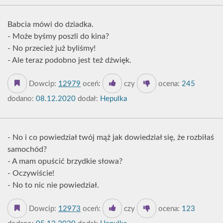
Babcia mówi do dziadka.
- Może byśmy poszli do kina?
- No przecież już byliśmy!
- Ale teraz podobno jest też dźwięk.
Dowcip:
12979
oceń:
czy
ocena:
245
dodano:
08.12.2020
dodał:
Hepulka
- No i co powiedział twój mąż jak dowiedział się, że rozbiłaś
samochód?
- A mam opuścić brzydkie słowa?
- Oczywiście!
- No to nic nie powiedział.
Dowcip:
12973
oceń:
czy
ocena:
123