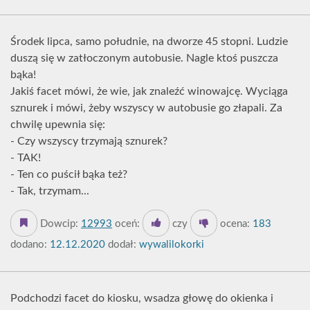
Środek lipca, samo południe, na dworze 45 stopni. Ludzie
duszą się w zatłoczonym autobusie. Nagle ktoś puszcza
bąka!
Jakiś facet mówi, że wie, jak znaleźć winowajcę. Wyciąga
sznurek i mówi, żeby wszyscy w autobusie go złapali. Za
chwilę upewnia się:
- Czy wszyscy trzymają sznurek?
- TAK!
- Ten co puścił bąka też?
- Tak, trzymam...
Dowcip:
12993
oceń:
czy
ocena:
183
dodano:
12.12.2020
dodał:
wywalilokorki
Podchodzi facet do kiosku, wsadza głowę do okienka i