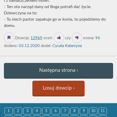
i z namaszczeniem mówi:
- Ten oto narząd dany od Boga potrafi dać życie.
Dziewczyna na to:
- To niech pastor zapakuje go w konia, to pojedziemy do
domu.
Dowcip:
12969
oceń:
czy
ocena:
96
dodano:
03.12.2020
dodał:
Cycata Katarzyna
Następna strona ›
Losuj dowcip ›
1
2
3
4
5
6
7
8
9
10
11