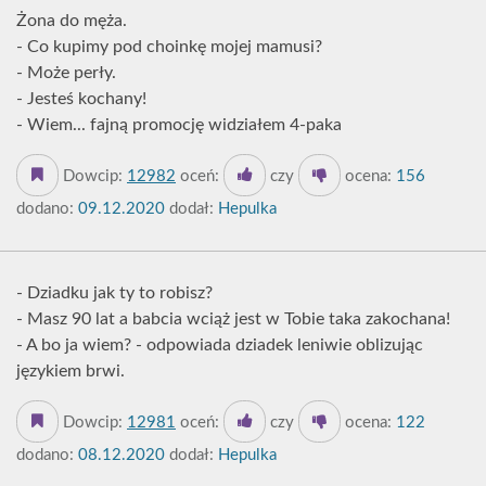
Żona do męża.
- Co kupimy pod choinkę mojej mamusi?
- Może perły.
- Jesteś kochany!
- Wiem... fajną promocję widziałem 4-paka
Dowcip:
12982
oceń:
czy
ocena:
156
dodano:
09.12.2020
dodał:
Hepulka
- Dziadku jak ty to robisz?
- Masz 90 lat a babcia wciąż jest w Tobie taka zakochana!
- A bo ja wiem? - odpowiada dziadek leniwie oblizując
językiem brwi.
Dowcip:
12981
oceń:
czy
ocena:
122
dodano:
08.12.2020
dodał:
Hepulka