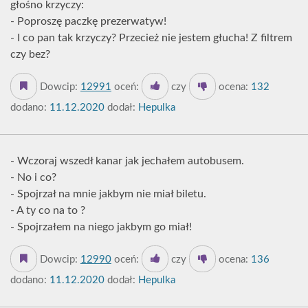
głośno krzyczy:
- Poproszę paczkę prezerwatyw!
- I co pan tak krzyczy? Przecież nie jestem głucha! Z filtrem
czy bez?
Dowcip:
12991
oceń:
czy
ocena:
132
dodano:
11.12.2020
dodał:
Hepulka
- Wczoraj wszedł kanar jak jechałem autobusem.
- No i co?
- Spojrzał na mnie jakbym nie miał biletu.
- A ty co na to ?
- Spojrzałem na niego jakbym go miał!
Dowcip:
12990
oceń:
czy
ocena:
136
dodano:
11.12.2020
dodał:
Hepulka