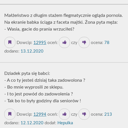
Małżeństwo z długim stażem flegmatycznie ogląda pornola.
Na ekranie babka ściąga z faceta majtki. Żona pyta męża:
- Wasia, gacie do prania wrzuciłeś?
Dowcip:
12995
oceń:
czy
ocena:
78
dodano:
13.12.2020
Dziadek pyta się babci:
- A co ty jesteś dzisiaj taka zadowolona ?
- Bo mnie wyprosili ze sklepu.
- I to jest powód do zadowolenia ?
- Tak bo to były godziny dla seniorów !
Dowcip:
12994
oceń:
czy
ocena:
213
dodano:
12.12.2020
dodał:
Hepulka