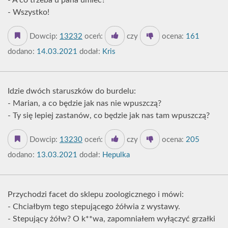
- A co trzeba u pana umieć?
- Wszystko!
Dowcip:
13232
oceń:
czy
ocena:
161
dodano:
14.03.2021
dodał:
Kris
Idzie dwóch staruszków do burdelu:
- Marian, a co będzie jak nas nie wpuszczą?
- Ty się lepiej zastanów, co będzie jak nas tam wpuszczą?
Dowcip:
13230
oceń:
czy
ocena:
205
dodano:
13.03.2021
dodał:
Hepulka
Przychodzi facet do sklepu zoologicznego i mówi:
- Chciałbym tego stepującego żółwia z wystawy.
- Stepujący żółw? O k**wa, zapomniałem wyłączyć grzałki