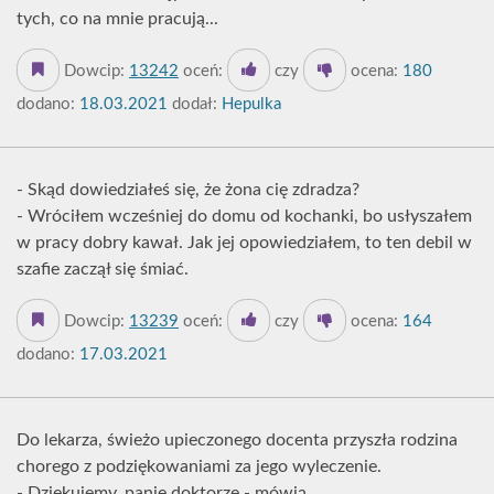
tych, co na mnie pracują...
Dowcip:
13242
oceń:
czy
ocena:
180
dodano:
18.03.2021
dodał:
Hepulka
- Skąd dowiedziałeś się, że żona cię zdradza?
- Wróciłem wcześniej do domu od kochanki, bo usłyszałem
w pracy dobry kawał. Jak jej opowiedziałem, to ten debil w
szafie zaczął się śmiać.
Dowcip:
13239
oceń:
czy
ocena:
164
dodano:
17.03.2021
Do lekarza, świeżo upieczonego docenta przyszła rodzina
chorego z podziękowaniami za jego wyleczenie.
- Dziękujemy, panie doktorze - mówią.