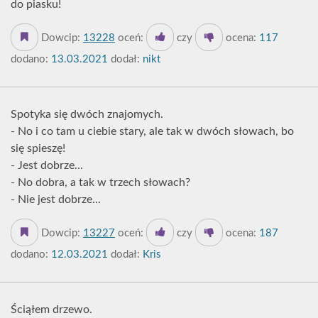
do piasku!
Dowcip:
13228
oceń:
czy
ocena:
117
dodano:
13.03.2021
dodał:
nikt
Spotyka się dwóch znajomych.
- No i co tam u ciebie stary, ale tak w dwóch słowach, bo
się spieszę!
- Jest dobrze...
- No dobra, a tak w trzech słowach?
- Nie jest dobrze...
Dowcip:
13227
oceń:
czy
ocena:
187
dodano:
12.03.2021
dodał:
Kris
Ściąłem drzewo.