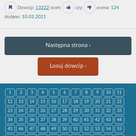
Dowcip:
13222
oceń:
czy
ocena:
124
dodano:
10.03.2021
Następna strona ›
Losuj dowcip ›
1
2
3
4
5
6
7
8
9
10
11
12
13
14
15
16
17
18
19
20
21
22
23
24
25
26
27
28
29
30
31
32
33
34
35
36
37
38
39
40
41
42
43
44
45
46
47
48
49
50
51
52
53
54
55