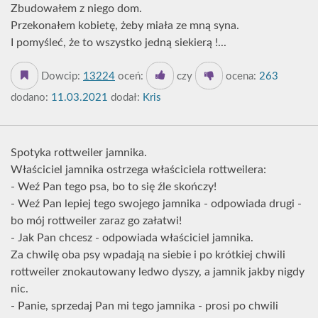
Zbudowałem z niego dom.
Przekonałem kobietę, żeby miała ze mną syna.
I pomyśleć, że to wszystko jedną siekierą !...
Dowcip:
13224
oceń:
czy
ocena:
263
dodano:
11.03.2021
dodał:
Kris
Spotyka rottweiler jamnika.
Właściciel jamnika ostrzega właściciela rottweilera:
- Weź Pan tego psa, bo to się źle skończy!
- Weź Pan lepiej tego swojego jamnika - odpowiada drugi -
bo mój rottweiler zaraz go załatwi!
- Jak Pan chcesz - odpowiada właściciel jamnika.
Za chwilę oba psy wpadają na siebie i po krótkiej chwili
rottweiler znokautowany ledwo dyszy, a jamnik jakby nigdy
nic.
- Panie, sprzedaj Pan mi tego jamnika - prosi po chwili