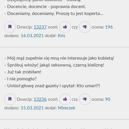
- Docencie, docencie - poprawia docent.
- Doceniamy, doceniamy. Proszę tu jest koperta...
Dowcip:
13237
oceń:
czy
ocena:
196
dodano:
16.03.2021
dodał:
Kris
- Mój mąż zupełnie się mną nie interesuje jako kobietą!
- Spróbuj włożyć jakąś seksowną, czarną bieliznę!
- Już tak zrobiłam!
- I nie pomogło?
- Uniósł głowę znad gazety i spytał: Kto umarł?!
Dowcip:
13236
oceń:
czy
ocena:
90
dodano:
15.03.2021
dodał:
Mireczek