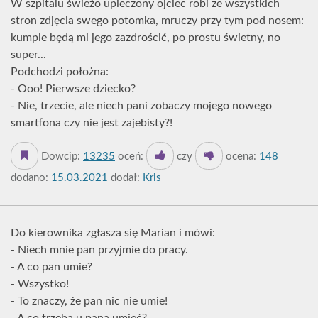
W szpitalu świeżo upieczony ojciec robi ze wszystkich
stron zdjęcia swego potomka, mruczy przy tym pod nosem:
kumple będą mi jego zazdrościć, po prostu świetny, no
super...
Podchodzi położna:
- Ooo! Pierwsze dziecko?
- Nie, trzecie, ale niech pani zobaczy mojego nowego
smartfona czy nie jest zajebisty?!
Dowcip:
13235
oceń:
czy
ocena:
148
dodano:
15.03.2021
dodał:
Kris
Do kierownika zgłasza się Marian i mówi:
- Niech mnie pan przyjmie do pracy.
- A co pan umie?
- Wszystko!
- To znaczy, że pan nic nie umie!