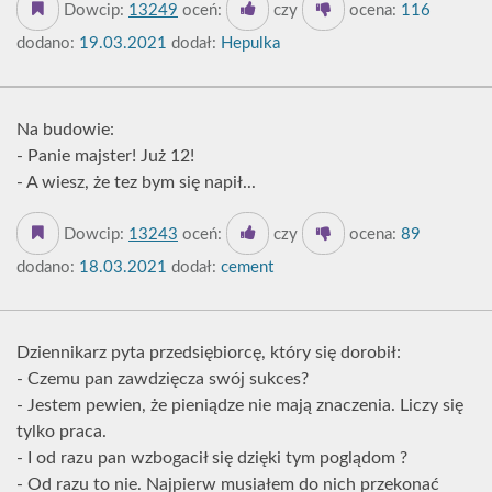
Dowcip:
13249
oceń:
czy
ocena:
116
dodano:
19.03.2021
dodał:
Hepulka
Na budowie:
- Panie majster! Już 12!
- A wiesz, że tez bym się napił...
Dowcip:
13243
oceń:
czy
ocena:
89
dodano:
18.03.2021
dodał:
cement
Dziennikarz pyta przedsiębiorcę, który się dorobił:
- Czemu pan zawdzięcza swój sukces?
- Jestem pewien, że pieniądze nie mają znaczenia. Liczy się
tylko praca.
- I od razu pan wzbogacił się dzięki tym poglądom ?
- Od razu to nie. Najpierw musiałem do nich przekonać