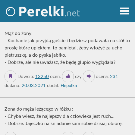
Mąż do żony:
- Kochanie jak przyjdą goście i będziesz podawała na stół to
prosię które upiekłem, to pamiętaj, żeby włożyć za ucho
pietruszkę, a do pyska jabłko.
- Dobrze, ale nie uważasz, że będę głupio wyglądała?
Dowcip:
13250
oceń:
czy
ocena:
231
dodano:
20.03.2021
dodał:
Hepulka
Żona do męża leżącego w łóżku :
- Chyba wiesz, że najlepszy dla człowieka jest ruch...
- Dobrze. Jajeczko na śniadanie sam sobie dzisiaj obiorę!