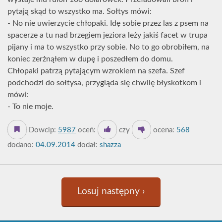
pytają skąd to wszystko ma. Sołtys mówi:
- No nie uwierzycie chłopaki. Idę sobie przez las z psem na
spacerze a tu nad brzegiem jeziora leży jakiś facet w trupa
pijany i ma to wszystko przy sobie. No to go obrobiłem, na
koniec zerżnąłem w dupę i poszedłem do domu.
Chłopaki patrzą pytającym wzrokiem na szefa. Szef
podchodzi do sołtysa, przygląda się chwilę błyskotkom i
mówi:
- To nie moje.
Dowcip:
5987
oceń:
czy
ocena:
568
dodano:
04.09.2014
dodał:
shazza
Losuj następny ›