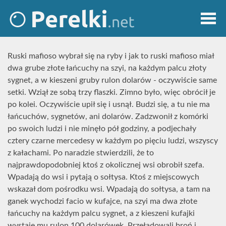
Ruski mafioso wybrał się na ryby i jak to ruski mafioso miał
dwa grube złote łańcuchy na szyi, na każdym palcu złoty
sygnet, a w kieszeni gruby rulon dolarów - oczywiście same
setki. Wziął ze sobą trzy flaszki. Zimno było, więc obrócił je
po kolei. Oczywiście upił się i usnął. Budzi się, a tu nie ma
łańcuchów, sygnetów, ani dolarów. Zadzwonił z komórki
po swoich ludzi i nie minęło pół godziny, a podjechały
cztery czarne mercedesy w każdym po pięciu ludzi, wszyscy
z kałachami. Po naradzie stwierdzili, że to
najprawdopodobniej ktoś z okolicznej wsi obrobił szefa.
Wpadają do wsi i pytają o sołtysa. Ktoś z miejscowych
wskazał dom pośrodku wsi. Wpadają do sołtysa, a tam na
ganek wychodzi facio w kufajce, na szyi ma dwa złote
łańcuchy na każdym palcu sygnet, a z kieszeni kufajki
wystaje mu rulon 100 dolarówek. Przeładowali broń i