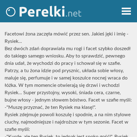
Facetowi żona zaczęła mówić przez sen. Jakieś jęki i imię -
Rysiek...
Bez dwóch zdań doprawiała mu rogi i facet szybko doszedł
do takiego samego wniosku. Aby to sprawdzić, pewnego
dnia udał, że wychodzi do pracy i schował się w szafie.
Patrzy, a tu żona idzie pod prysznic, układa sobie włosy,
maluje się, perfumuje i w samej koszulce nocnej wraca do
łóżka. W tym momencie otwierają się drzwi i wchodzi
Rysiek... Super przystojny, wysoki, śniada cera, czarne,
bujne włosy - jednym słowem bóstwo. Facet w szafie myśli:
-"Muszę przyznać, że ten Rysiek ma klasę!".
Rysiek zdejmuje powoli koszulę i spodnie, a na nim stylowe
ciuchy, najmodniejsze i najdroższe w tym sezonie. Facet w
szafie myśli:
-"Kurde, ale ten Rysiek, to jednak jest spoko gość!". Rysiek