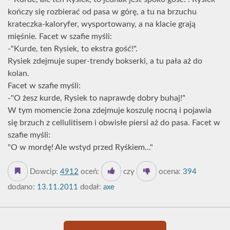
kończy się rozbierać od pasa w górę, a tu na brzuchu
krateczka-kaloryfer, wysportowany, a na klacie grają
mięśnie. Facet w szafie myśli:
-"Kurde, ten Rysiek, to ekstra gość!".
Rysiek zdejmuje super-trendy bokserki, a tu pała aż do
kolan.
Facet w szafie myśli:
-"O żesz kurde, Rysiek to naprawdę dobry buhaj!"
W tym momencie żona zdejmuje koszulę nocną i pojawia
się brzuch z cellulitisem i obwisłe piersi aż do pasa. Facet w
szafie myśli:
"O w mordę! Ale wstyd przed Ryśkiem..."
Dowcip:
4912
oceń:
czy
ocena:
394
dodano:
13.11.2011
dodał:
axe