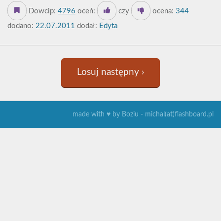
Dowcip:
4796
oceń:
czy
ocena:
344
dodano:
22.07.2011
dodał:
Edyta
Losuj następny ›
made with ♥ by Boziu - michal(at)flashboard.pl