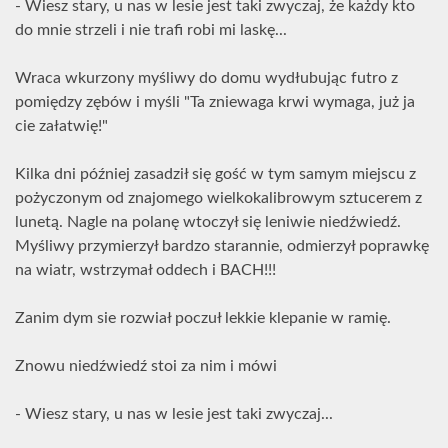
- Wiesz stary, u nas w lesie jest taki zwyczaj, że każdy kto
do mnie strzeli i nie trafi robi mi laskę...
Wraca wkurzony myśliwy do domu wydłubując futro z
pomiędzy zębów i myśli "Ta zniewaga krwi wymaga, już ja
cie załatwię!"
Kilka dni później zasadził się gość w tym samym miejscu z
pożyczonym od znajomego wielkokalibrowym sztucerem z
lunetą. Nagle na polanę wtoczył się leniwie niedźwiedź.
Myśliwy przymierzył bardzo starannie, odmierzył poprawkę
na wiatr, wstrzymał oddech i BACH!!!
Zanim dym sie rozwiał poczuł lekkie klepanie w ramię.
Znowu niedźwiedź stoi za nim i mówi
- Wiesz stary, u nas w lesie jest taki zwyczaj...