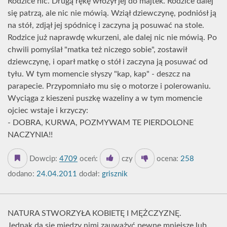
Rodzice nic. Drugą rękę włożył jej do majtek. Rodzice dalej
się patrzą, ale nic nie mówią. Wziął dziewczynę, podniósł ją
na stół, zdjął jej spódnicę i zaczyna ją posuwać na stole.
Rodzice już naprawdę wkurzeni, ale dalej nic nie mówią. Po
chwili pomyślał "matka też niczego sobie", zostawił
dziewczynę, i oparł matkę o stół i zaczyna ją posuwać od
tyłu. W tym momencie słyszy "kap, kap" - deszcz na
parapecie. Przypomniało mu się o motorze i polerowaniu.
Wyciąga z kieszeni puszkę wazeliny a w tym momencie
ojciec wstaje i krzyczy:
- DOBRA, KURWA, POZMYWAM TE PIERDOLONE
NACZYNIA!!
Dowcip:
4709
oceń:
czy
ocena:
258
dodano:
24.04.2011
dodał:
grisznik
NATURA STWORZYŁA KOBIETĘ I MĘŻCZYZNĘ.
Jednak da się między nimi zauważyć pewne mniejsze lub