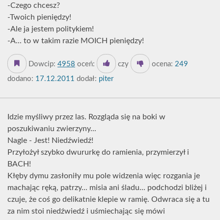
-Czego chcesz?
-Twoich pieniędzy!
-Ale ja jestem politykiem!
-A... to w takim razie MOICH pieniędzy!
Dowcip:
4958
oceń:
czy
ocena:
249
dodano:
17.12.2011
dodał:
piter
Idzie myśliwy przez las. Rozgląda się na boki w
poszukiwaniu zwierzyny...
Nagle - Jest! Niedźwiedź!
Przyłożył szybko dwururkę do ramienia, przymierzył i
BACH!
Kłęby dymu zasłoniły mu pole widzenia więc rozgania je
machając ręką, patrzy... misia ani śladu... podchodzi bliżej i
czuje, że coś go delikatnie klepie w ramię. Odwraca się a tu
za nim stoi niedźwiedź i uśmiechając się mówi