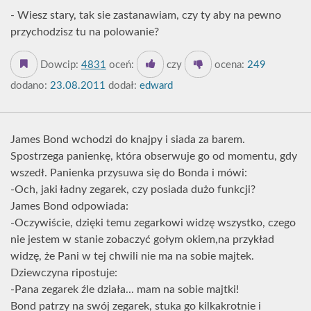
- Wiesz stary, tak sie zastanawiam, czy ty aby na pewno
przychodzisz tu na polowanie?
Dowcip:
4831
oceń:
czy
ocena:
249
dodano:
23.08.2011
dodał:
edward
James Bond wchodzi do knajpy i siada za barem.
Spostrzega panienkę, która obserwuje go od momentu, gdy
wszedł. Panienka przysuwa się do Bonda i mówi:
-Och, jaki ładny zegarek, czy posiada dużo funkcji?
James Bond odpowiada:
-Oczywiście, dzięki temu zegarkowi widzę wszystko, czego
nie jestem w stanie zobaczyć gołym okiem,na przykład
widzę, że Pani w tej chwili nie ma na sobie majtek.
Dziewczyna ripostuje:
-Pana zegarek źle działa... mam na sobie majtki!
Bond patrzy na swój zegarek, stuka go kilkakrotnie i