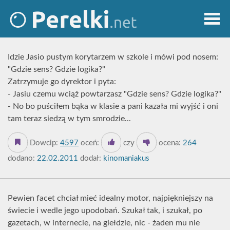
Idzie Jasio pustym korytarzem w szkole i mówi pod nosem:
"Gdzie sens? Gdzie logika?"
Zatrzymuje go dyrektor i pyta:
- Jasiu czemu wciąż powtarzasz "Gdzie sens? Gdzie logika?"
- No bo puściłem bąka w klasie a pani kazała mi wyjść i oni
tam teraz siedzą w tym smrodzie...
Dowcip:
4597
oceń:
czy
ocena:
264
dodano:
22.02.2011
dodał:
kinomaniakus
Pewien facet chciał mieć idealny motor, najpiękniejszy na
świecie i wedle jego upodobań. Szukał tak, i szukał, po
gazetach, w internecie, na giełdzie, nic - żaden mu nie