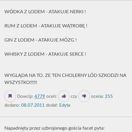
WÓDKA Z LODEM - ATAKUJE NERKI !
RUM Z LODEM - ATAKUJE WĄTROBĘ !
GIN Z LODEM - ATAKUJE MÓZG !
WHISKY Z LODEM - ATAKUJE SERCE !
WYGLĄDA NA TO, ZE TEN CHOLERNY LÓD SZKODZI NA
WSZYSTKO!!!!!!
Dowcip:
4779
oceń:
czy
ocena:
255
dodano:
08.07.2011
dodał:
Edyta
Napadnięty przez uzbrojonego gościa facet pyta: