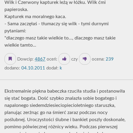
Wilk i Czerwony kapturek leżą w łóżku. Wilk ćmi
papieroska.
Kapturek ma moralnego kaca.
- Sama zaczęłaś - tłumaczy się wilk - tymi durnymi
pytaniami:
"dlaczego masz takie wielkie to..., dlaczego masz takie
wielkie tamto...
Dowcip:
4867
oceń:
czy
ocena:
239
dodano:
04.10.2011
dodał:
k
Ekstremalnie piękna babeczka rzuciła studia i postanowiła
się stać bogata. Dość szybko znalazła sobie bogatego i
napalonego siedemdziesieciopiecioletniego staruszka,
planując zerżnąc go na śmierć zaraz podczas nocy
poślubnej. Uroczystości ślubne i bankiet poszly doskonale,
pomimo pólwiecznej różnicy wieku. Podczas pierwszej