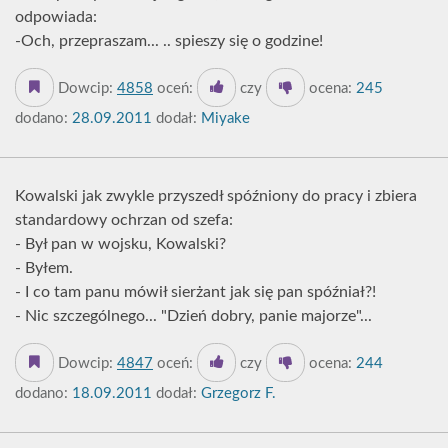
odpowiada:
-Och, przepraszam... .. spieszy się o godzine!
Dowcip:
4858
oceń:
czy
ocena:
245
dodano:
28.09.2011
dodał:
Miyake
Kowalski jak zwykle przyszedł spóźniony do pracy i zbiera
standardowy ochrzan od szefa:
- Był pan w wojsku, Kowalski?
- Byłem.
- I co tam panu mówił sierżant jak się pan spóźniał?!
- Nic szczególnego... "Dzień dobry, panie majorze"...
Dowcip:
4847
oceń:
czy
ocena:
244
dodano:
18.09.2011
dodał:
Grzegorz F.