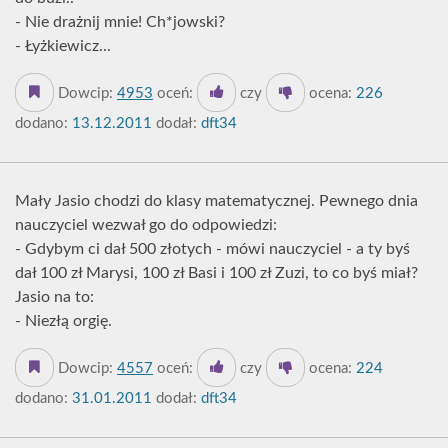
- Nie drażnij mnie! Ch*jowski?
- Łyżkiewicz...
Dowcip:
4953
oceń:
czy
ocena:
226
dodano:
13.12.2011
dodał:
dft34
Mały Jasio chodzi do klasy matematycznej. Pewnego dnia
nauczyciel wezwał go do odpowiedzi:
- Gdybym ci dał 500 złotych - mówi nauczyciel - a ty byś
dał 100 zł Marysi, 100 zł Basi i 100 zł Zuzi, to co byś miał?
Jasio na to:
- Niezłą orgię.
Dowcip:
4557
oceń:
czy
ocena:
224
dodano:
31.01.2011
dodał:
dft34