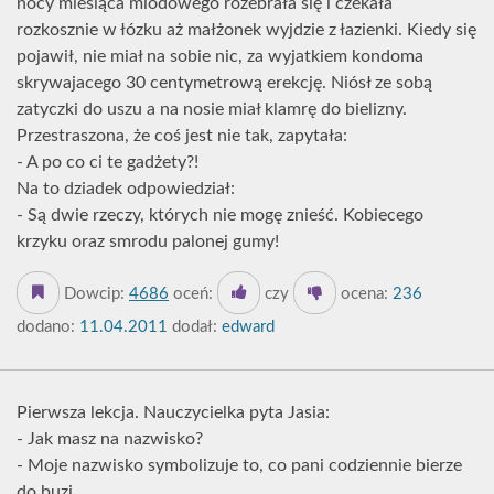
nocy miesiąca miodowego rozebrała się i czekała
rozkosznie w łózku aż małżonek wyjdzie z łazienki. Kiedy się
pojawił, nie miał na sobie nic, za wyjatkiem kondoma
skrywajacego 30 centymetrową erekcję. Niósł ze sobą
zatyczki do uszu a na nosie miał klamrę do bielizny.
Przestraszona, że coś jest nie tak, zapytała:
- A po co ci te gadżety?!
Na to dziadek odpowiedział:
- Są dwie rzeczy, których nie mogę znieść. Kobiecego
krzyku oraz smrodu palonej gumy!
Dowcip:
4686
oceń:
czy
ocena:
236
dodano:
11.04.2011
dodał:
edward
Pierwsza lekcja. Nauczycielka pyta Jasia:
- Jak masz na nazwisko?
- Moje nazwisko symbolizuje to, co pani codziennie bierze
do buzi..