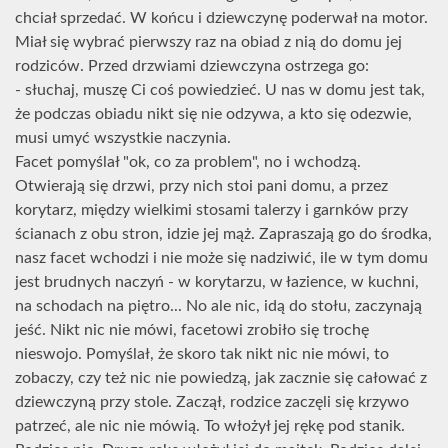
chciał sprzedać. W końcu i dziewczynę poderwał na motor.
Miał się wybrać pierwszy raz na obiad z nią do domu jej
rodziców. Przed drzwiami dziewczyna ostrzega go:
- słuchaj, muszę Ci coś powiedzieć. U nas w domu jest tak,
że podczas obiadu nikt się nie odzywa, a kto się odezwie,
musi umyć wszystkie naczynia.
Facet pomyślał "ok, co za problem", no i wchodzą.
Otwierają się drzwi, przy nich stoi pani domu, a przez
korytarz, między wielkimi stosami talerzy i garnków przy
ścianach z obu stron, idzie jej mąż. Zapraszają go do środka,
nasz facet wchodzi i nie może się nadziwić, ile w tym domu
jest brudnych naczyń - w korytarzu, w łazience, w kuchni,
na schodach na piętro... No ale nic, idą do stołu, zaczynają
jeść. Nikt nic nie mówi, facetowi zrobiło się trochę
nieswojo. Pomyślał, że skoro tak nikt nic nie mówi, to
zobaczy, czy też nic nie powiedzą, jak zacznie się całować z
dziewczyną przy stole. Zaczął, rodzice zaczęli się krzywo
patrzeć, ale nic nie mówią. To włożył jej rękę pod stanik.