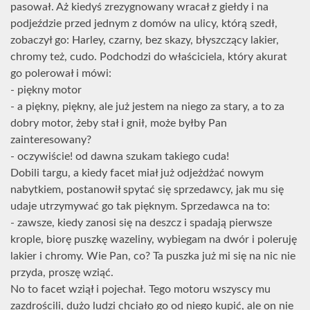
pasował. Aż kiedyś zrezygnowany wracał z giełdy i na
podjeździe przed jednym z domów na ulicy, którą szedł,
zobaczył go: Harley, czarny, bez skazy, błyszczący lakier,
chromy też, cudo. Podchodzi do właściciela, który akurat
go polerował i mówi:
- piękny motor
- a piękny, piękny, ale już jestem na niego za stary, a to za
dobry motor, żeby stał i gnił, może byłby Pan
zainteresowany?
- oczywiście! od dawna szukam takiego cuda!
Dobili targu, a kiedy facet miał już odjeżdżać nowym
nabytkiem, postanowił spytać się sprzedawcy, jak mu się
udaje utrzymywać go tak pięknym. Sprzedawca na to:
- zawsze, kiedy zanosi się na deszcz i spadają pierwsze
krople, biorę puszkę wazeliny, wybiegam na dwór i poleruję
lakier i chromy. Wie Pan, co? Ta puszka już mi się na nic nie
przyda, proszę wziąć.
No to facet wziął i pojechał. Tego motoru wszyscy mu
zazdrościli, dużo ludzi chciało go od niego kupić, ale on nie