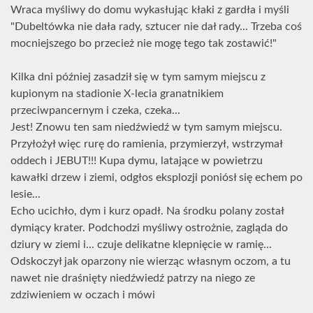
Wraca myśliwy do domu wykasłując kłaki z gardła i myśli
"Dubeltówka nie dała rady, sztucer nie dał rady... Trzeba coś
mocniejszego bo przecież nie mogę tego tak zostawić!"
Kilka dni później zasadził się w tym samym miejscu z
kupionym na stadionie X-lecia granatnikiem
przeciwpancernym i czeka, czeka...
Jest! Znowu ten sam niedźwiedź w tym samym miejscu.
Przyłożył więc rurę do ramienia, przymierzył, wstrzymał
oddech i JEBUT!!! Kupa dymu, latające w powietrzu
kawałki drzew i ziemi, odgłos eksplozji poniósł się echem po
lesie...
Echo ucichło, dym i kurz opadł. Na środku polany został
dymiący krater. Podchodzi myśliwy ostrożnie, zagląda do
dziury w ziemi i... czuje delikatne klepnięcie w ramię...
Odskoczył jak oparzony nie wierząc własnym oczom, a tu
nawet nie draśnięty niedźwiedź patrzy na niego ze
zdziwieniem w oczach i mówi