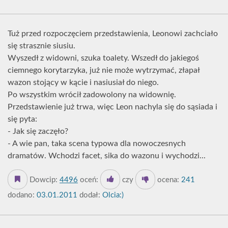
Tuż przed rozpoczęciem przedstawienia, Leonowi zachciało
się strasznie siusiu.
Wyszedł z widowni, szuka toalety. Wszedł do jakiegoś
ciemnego korytarzyka, już nie może wytrzymać, złapał
wazon stojący w kącie i nasiusiał do niego.
Po wszystkim wrócił zadowolony na widownię.
Przedstawienie już trwa, więc Leon nachyla się do sąsiada i
się pyta:
- Jak się zaczęło?
- A wie pan, taka scena typowa dla nowoczesnych
dramatów. Wchodzi facet, sika do wazonu i wychodzi...
Dowcip:
4496
oceń:
czy
ocena:
241
dodano:
03.01.2011
dodał:
Olcia:)