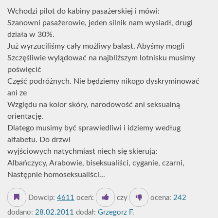
Wchodzi pilot do kabiny pasażerskiej i mówi:
Szanowni pasażerowie, jeden silnik nam wysiadł, drugi
działa w 30%.
Już wyrzuciliśmy cały możliwy balast. Abyśmy mogli
Szczęśliwie wylądować na najbliższym lotnisku musimy
poświęcić
Część podróżnych. Nie będziemy nikogo dyskryminować
ani ze
Względu na kolor skóry, narodowość ani seksualną
orientację.
Dlatego musimy być sprawiedliwi i idziemy według
alfabetu. Do drzwi
wyjściowych natychmiast niech się skierują:
Albańczycy, Arabowie, biseksualiści, cyganie, czarni,
Następnie homoseksualiści...
Dowcip:
4611
oceń:
czy
ocena:
242
dodano:
28.02.2011
dodał:
Grzegorz F.