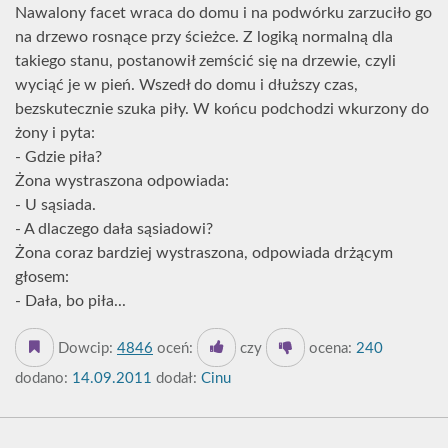
Nawalony facet wraca do domu i na podwórku zarzuciło go
na drzewo rosnące przy ścieżce. Z logiką normalną dla
takiego stanu, postanowił zemścić się na drzewie, czyli
wyciąć je w pień. Wszedł do domu i dłuższy czas,
bezskutecznie szuka piły. W końcu podchodzi wkurzony do
żony i pyta:
- Gdzie piła?
Żona wystraszona odpowiada:
- U sąsiada.
- A dlaczego dała sąsiadowi?
Żona coraz bardziej wystraszona, odpowiada drżącym
głosem:
- Dała, bo piła...
Dowcip:
4846
oceń:
czy
ocena:
240
dodano:
14.09.2011
dodał:
Cinu