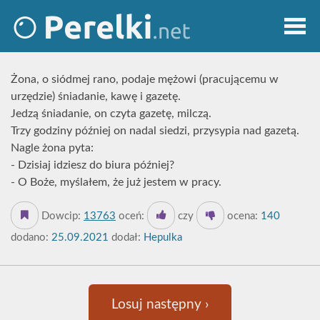
Żona, o siódmej rano, podaje mężowi (pracującemu w
urzędzie) śniadanie, kawę i gazetę.
Jedzą śniadanie, on czyta gazetę, milczą.
Trzy godziny później on nadal siedzi, przysypia nad gazetą.
Nagle żona pyta:
- Dzisiaj idziesz do biura później?
- O Boże, myślałem, że już jestem w pracy.
Dowcip:
13763
oceń:
czy
ocena:
140
dodano:
25.09.2021
dodał:
Hepulka
Losuj następny ›