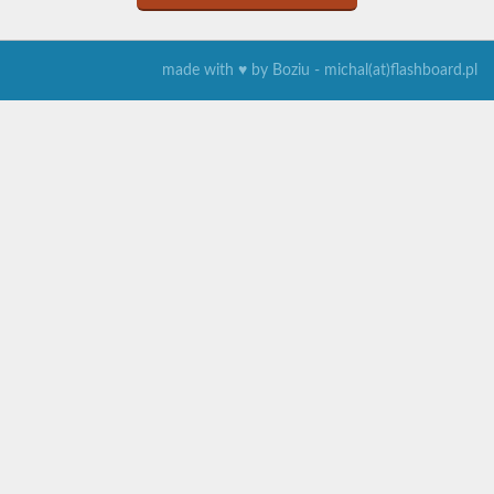
made with ♥ by Boziu - michal(at)flashboard.pl