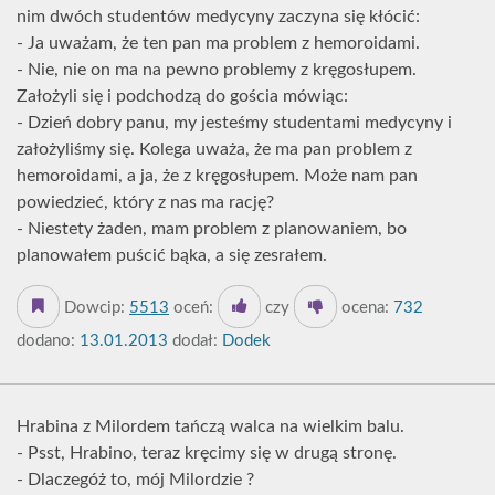
nim dwóch studentów medycyny zaczyna się kłócić:
- Ja uważam, że ten pan ma problem z hemoroidami.
- Nie, nie on ma na pewno problemy z kręgosłupem.
Założyli się i podchodzą do gościa mówiąc:
- Dzień dobry panu, my jesteśmy studentami medycyny i
założyliśmy się. Kolega uważa, że ma pan problem z
hemoroidami, a ja, że z kręgosłupem. Może nam pan
powiedzieć, który z nas ma rację?
- Niestety żaden, mam problem z planowaniem, bo
planowałem puścić bąka, a się zesrałem.
Dowcip:
5513
oceń:
czy
ocena:
732
dodano:
13.01.2013
dodał:
Dodek
Hrabina z Milordem tańczą walca na wielkim balu.
- Psst, Hrabino, teraz kręcimy się w drugą stronę.
- Dlaczegóż to, mój Milordzie ?