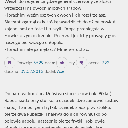
Weszli do rezydencji gdzie generał czerwony ze złości
wrzeszczał na dwóch młodych arabów:
- Ibrachim, weźmiesz tych dwóch i ich rozstrzelasz.
Sierżant zgarnął całą trójkę wsadził ich do dżipa przykuł
kajdankami do foteli i ruszyli. Droga przebiegała w
złowieszczym milczeniu. Przerwał je cichy proszący głos
naszego pierwszego chłopaka:
- Ibrachim, ale pamiętasz? Mnie wyruchać.
Dowcip:
5529
oceń:
czy
ocena:
793
dodano:
09.02.2013
dodał:
Axe
Do baru wchodzi małżeństwo staruszków ( ok. 90 lat).
Babcia siada przy stoliku, a dziadek idzie zamówić zestaw
(napój, hamburger i frytki). Dziadek siada przy stoliku,
bierze dwa kubeczki i nalewa do nich równiutko po
połowie napoju, następnie bierze frytki i robi dwie