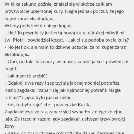
W kilka sekund później znalazł się w skórze całkiem
przyzwoicie upierzonej kury. Nagle jednak poczuł, że jego
kuper zaraz eksploduje.
Wtedy podszedł do niego kogut.
- Hej! To pewnie ty jesteś tą nową kurą, o której mówił mi
św. Piotr - powiedział kogut. - Jak ci się podoba bycie kurą?
- No jest ok, ale mam to dziwne uczucie, że mi kuper zaraz
eksploduje...
- Ooo, no tak. To znaczy, że musisz znieść jajko - powiedział
kogut.
- Jak mam to zrobić?
- Gdaknij dwa razy i zaprzyj się jak najmocniej potrafisz.
Kazio zagdakał i zaparł się jak najmocniej potrafił. Nagle
"chlust" i jajko było już na ziemi.
- Łoł, to było zaje*iste - powiedział Kazik.
Zagdakał jeszcze raz, zaparł się i wypadło z niego kolejne
jajo. Za trzecim razem, gdy zagdakał, usłyszał krzyk swojej
żony:
- Kazik, co ty do cholery robisz?! Obudź się! Zasrałeś całe