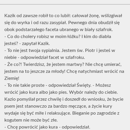
Kazik od zawsze robił to co lubił: całował żonę, wślizgiwał
się do wyrka i od razu zasypiał. Pewnego dnia obudził się
obok podstarzałego faceta ubranego w biały szlafrok.
- Co do cholery robisz w moim łóżku? I kim do diabła
jesteś? - zapytał Kazik.
- To nie jest twoja sypialnia. Jestem św. Piotr i jesteś w
niebie - odpowiedział facet w szlafroku.
- Że co?! Twierdzisz, że jestem martwy? Nie chcę umierać,
jestem na to jeszcze za młody! Chcę natychmiast wrócić na
Ziemię!
- To nie takie proste - odpowiedział Święty. - Możesz
wrócić jako kura albo jako pies. Wybór należy do ciebie.
Kazio pomyślał przez chwilę i doszedł do wniosku, że bycie
psem jest stanowczo za bardzo męczące, a życie kury
wydaje się być miłe i relaksujące. Bieganie po zagrodzie z
kogutem nie może być złe.
- Chcę powrócić jako kura - odpowiedział.