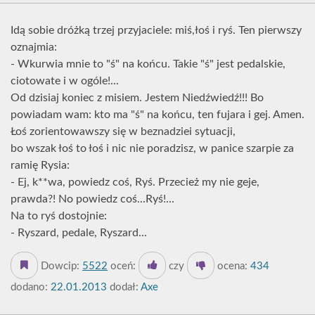
Idą sobie dróżką trzej przyjaciele: miś,łoś i ryś. Ten pierwszy
oznajmia:
- Wkurwia mnie to "ś" na końcu. Takie "ś" jest pedalskie,
ciotowate i w ogóle!...
Od dzisiaj koniec z misiem. Jestem Niedźwiedź!!! Bo
powiadam wam: kto ma "ś" na końcu, ten fujara i gej. Amen.
Łoś zorientowawszy się w beznadziei sytuacji,
bo wszak łoś to łoś i nic nie poradzisz, w panice szarpie za
ramię Rysia:
- Ej, k**wa, powiedz coś, Ryś. Przecież my nie geje,
prawda?! No powiedz coś...Ryś!...
Na to ryś dostojnie:
- Ryszard, pedale, Ryszard...
Dowcip:
5522
oceń:
czy
ocena:
434
dodano:
22.01.2013
dodał:
Axe