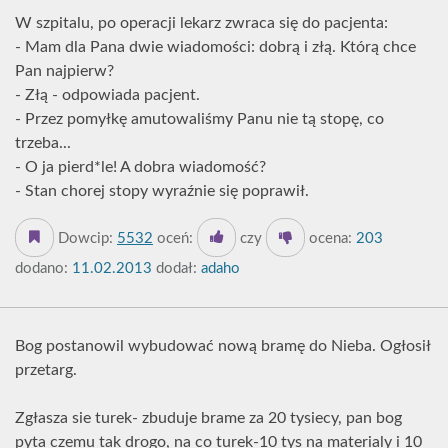
W szpitalu, po operacji lekarz zwraca się do pacjenta:
- Mam dla Pana dwie wiadomości: dobrą i złą. Którą chce
Pan najpierw?
- Złą - odpowiada pacjent.
- Przez pomyłkę amutowaliśmy Panu nie tą stopę, co
trzeba...
- O ja pierd*le! A dobra wiadomość?
- Stan chorej stopy wyraźnie się poprawił.
Dowcip:
5532
oceń:
czy
ocena:
203
dodano:
11.02.2013
dodał:
adaho
Bog postanowil wybudować nową bramę do Nieba. Ogłosił
przetarg.
Zgłasza sie turek- zbuduje brame za 20 tysiecy, pan bog
pyta czemu tak drogo, na co turek-10 tys na materialy i 10