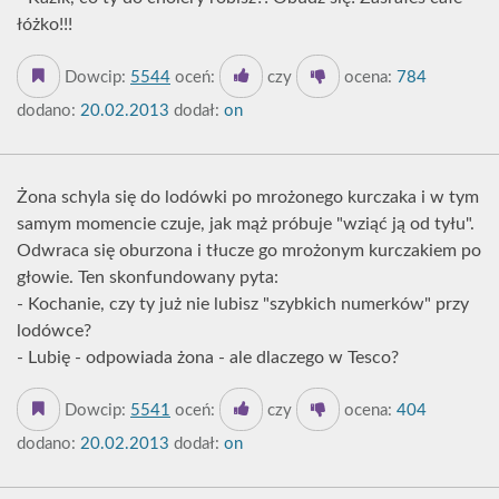
łóżko!!!
Dowcip:
5544
oceń:
czy
ocena:
784
dodano:
20.02.2013
dodał:
on
Żona schyla się do lodówki po mrożonego kurczaka i w tym
samym momencie czuje, jak mąż próbuje "wziąć ją od tyłu".
Odwraca się oburzona i tłucze go mrożonym kurczakiem po
głowie. Ten skonfundowany pyta:
- Kochanie, czy ty już nie lubisz "szybkich numerków" przy
lodówce?
- Lubię - odpowiada żona - ale dlaczego w Tesco?
Dowcip:
5541
oceń:
czy
ocena:
404
dodano:
20.02.2013
dodał:
on