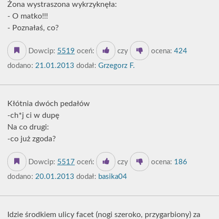
Żona wystraszona wykrzyknęła:
- O matko!!!
- Poznałaś, co?
Dowcip:
5519
oceń:
czy
ocena:
424
dodano:
21.01.2013
dodał:
Grzegorz F.
Kłótnia dwóch pedałów
-ch*j ci w dupę
Na co drugi:
-co już zgoda?
Dowcip:
5517
oceń:
czy
ocena:
186
dodano:
20.01.2013
dodał:
basika04
Idzie środkiem ulicy facet (nogi szeroko, przygarbiony) za