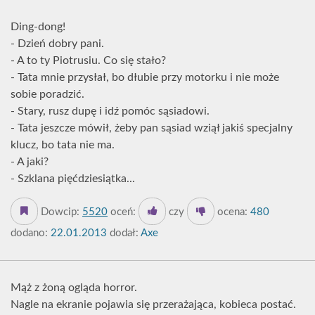
Ding-dong!
- Dzień dobry pani.
- A to ty Piotrusiu. Co się stało?
- Tata mnie przysłał, bo dłubie przy motorku i nie może
sobie poradzić.
- Stary, rusz dupę i idź pomóc sąsiadowi.
- Tata jeszcze mówił, żeby pan sąsiad wziął jakiś specjalny
klucz, bo tata nie ma.
- A jaki?
- Szklana pięćdziesiątka...
Dowcip:
5520
oceń:
czy
ocena:
480
dodano:
22.01.2013
dodał:
Axe
Mąż z żoną ogląda horror.
Nagle na ekranie pojawia się przerażająca, kobieca postać.