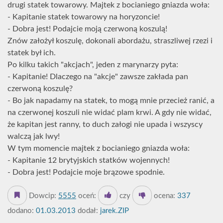
drugi statek towarowy. Majtek z bocianiego gniazda woła:
- Kapitanie statek towarowy na horyzoncie!
- Dobra jest! Podajcie moją czerwoną koszulą!
Znów założył koszulę, dokonali abordażu, straszliwej rzezi i
statek był ich.
Po kilku takich "akcjach", jeden z marynarzy pyta:
- Kapitanie! Dlaczego na "akcje" zawsze zakłada pan
czerwoną koszulę?
- Bo jak napadamy na statek, to mogą mnie przecież ranić, a
na czerwonej koszuli nie widać plam krwi. A gdy nie widać,
że kapitan jest ranny, to duch załogi nie upada i wszyscy
walczą jak lwy!
W tym momencie majtek z bocianiego gniazda woła:
- Kapitanie 12 brytyjskich statków wojennych!
- Dobra jest! Podajcie moje brązowe spodnie.
Dowcip:
5555
oceń:
czy
ocena:
337
dodano:
01.03.2013
dodał:
jarek.ZIP