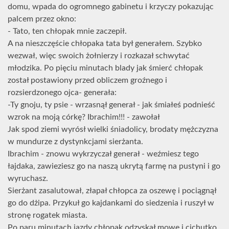
domu, wpada do ogromnego gabinetu i krzyczy pokazując
palcem przez okno:
- Tato, ten chłopak mnie zaczepił.
A na nieszczęście chłopaka tata był generałem. Szybko
wezwał, więc swoich żołnierzy i rozkazał schwytać
młodzika. Po pięciu minutach blady jak śmierć chłopak
został postawiony przed obliczem groźnego i
rozsierdzonego ojca- generała:
-Ty gnoju, ty psie - wrzasnął generał - jak śmiałeś podnieść
wzrok na moją córkę? Ibrachim!!! - zawołał
Jak spod ziemi wyrósł wielki śniadolicy, brodaty mężczyzna
w mundurze z dystynkcjami sierżanta.
Ibrachim - znowu wykrzyczał generał - weźmiesz tego
łajdaka, zawieziesz go na naszą ukrytą farmę na pustyni i go
wyruchasz.
Sierżant zasalutował, złapał chłopca za oszewę i pociągnął
go do dżipa. Przykuł go kajdankami do siedzenia i ruszył w
stronę rogatek miasta.
Po paru minutach jazdy chłopak odzyskał mowę i cichutko