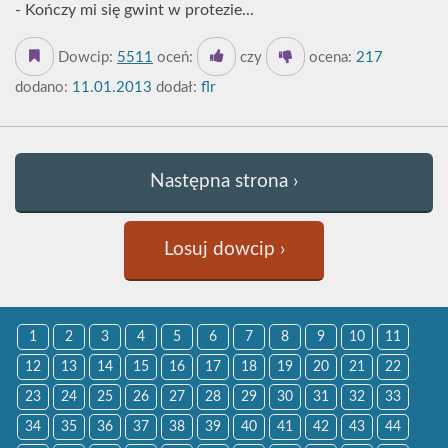
- Kończy mi się gwint w protezie...
Dowcip:
5511
oceń:
czy
ocena:
217
dodano:
11.01.2013
dodał:
flr
Następna strona ›
Losuj dowcip ›
1
2
3
4
5
6
7
8
9
10
11
12
13
14
15
16
17
18
19
20
21
22
23
24
25
26
27
28
29
30
31
32
33
34
35
36
37
38
39
40
41
42
43
44