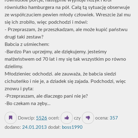
równiutkie porcje, następnie wyjmuje nożyk i kroi
równiutko hamburgera na pół. Całą tą sytuację obserwuje
ze współczuciem pewien młody człowiek. Wreszcie żal mu
się ich zrobiło, więc podchodzi i mówi:
- Przepraszam, że przeszkadzam, ale może kupić państwu
drugi taki zestaw?
Babcia z uśmiechem:
-Bardzo Pan uprzejmy, ale dziękujemy. jesteśmy
małżeństwem od 70 lat i my się tak wszystkim po równo
dzielimy.
Młodzieniec odchodzi. ale zauważa, że babcia siedzi
cichuteńko i nie je, a dziadek się zajada. Podchodzi, więc
znowu i pyta:
-Przepraszam, ale dlaczego pani nie je?
-Bo czekam na zęby...
Dowcip:
5526
oceń:
czy
ocena:
357
dodano:
24.01.2013
dodał:
boss1990