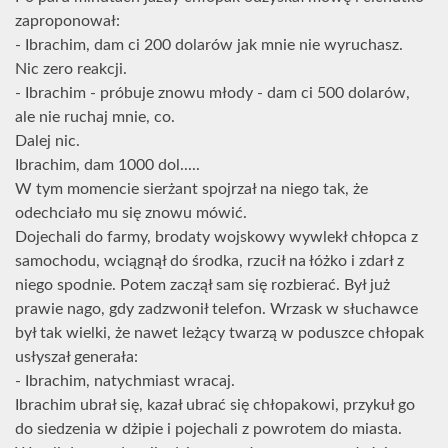
zaproponował:
- Ibrachim, dam ci 200 dolarów jak mnie nie wyruchasz.
Nic zero reakcji.
- Ibrachim - próbuje znowu młody - dam ci 500 dolarów,
ale nie ruchaj mnie, co.
Dalej nic.
Ibrachim, dam 1000 dol.....
W tym momencie sierżant spojrzał na niego tak, że
odechciało mu się znowu mówić.
Dojechali do farmy, brodaty wojskowy wywlekł chłopca z
samochodu, wciągnął do środka, rzucił na łóżko i zdarł z
niego spodnie. Potem zaczął sam się rozbierać. Był już
prawie nago, gdy zadzwonił telefon. Wrzask w słuchawce
był tak wielki, że nawet leżący twarzą w poduszce chłopak
usłyszał generała:
- Ibrachim, natychmiast wracaj.
Ibrachim ubrał się, kazał ubrać się chłopakowi, przykuł go
do siedzenia w dżipie i pojechali z powrotem do miasta.