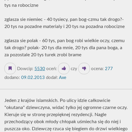
tys na robocizne
zglasza sie niemiec - 40 tysiecy, pan bog-czmu tak drogo?-
20 tys na pozadne materialy i 20 tys na pozadna robocizne
zglasza sie polak - 60 tys, pan bog robi wielkie oczy, czemu
tak drogo? polak- 20 tys dla mnie, 20 tys dla pana boga, a
za pozostale 20 tys turek zrobi brame
Dowcip:
5530
oceń:
czy
ocena:
277
dodano:
09.02.2013
dodał:
Axe
Jeden z krajów islamskich. Po ulicy idzie całkowicie
"okutana" dziewczyna, widać tylko jej ogromne czarne oczy.
Kieruje się w stronę przepięknej rezydencji. Nagle
przechodzący obok młody chłopak uśmiecha się do niej i
puszcza oko. Dziewczę rzuca się biegiem do drzwi wielkiego