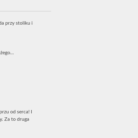
a przy stoliku i
żego...
eprzu od serca! I
ny. Za to druga