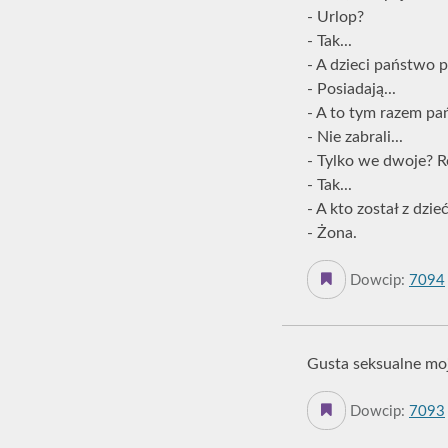
- Urlop?
- Tak...
- A dzieci państwo 
- Posiadają...
- A to tym razem pa
- Nie zabrali...
- Tylko we dwoje? 
- Tak...
- A kto został z dzie
- Żona.
Dowcip:
7094
Gusta seksualne moje
Dowcip:
7093