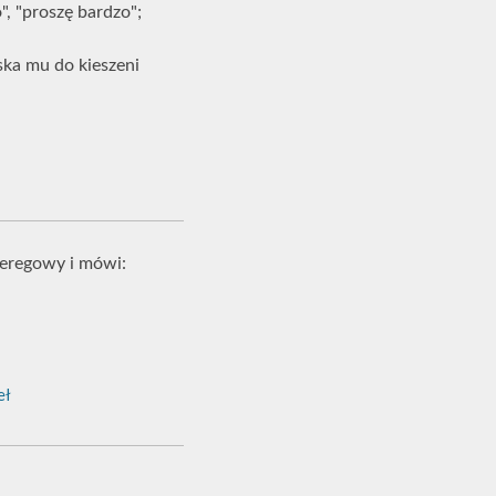
", "proszę bardzo";
ska mu do kieszeni
zeregowy i mówi:
eł