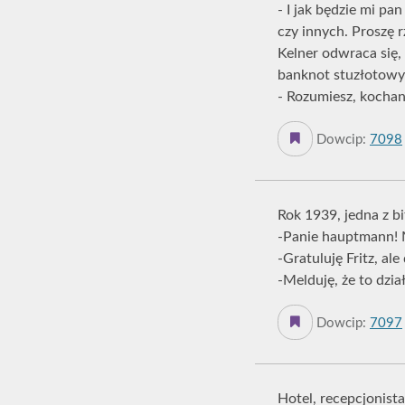
- I jak będzie mi p
czy innych. Proszę r
Kelner odwraca się,
banknot stuzłotowy
- Rozumiesz, kochany,
Dowcip:
7098
Rok 1939, jedna z b
-Panie hauptmann! M
-Gratuluję Fritz, a
-Melduję, że to dzia
Dowcip:
7097
Hotel, recepcjonist