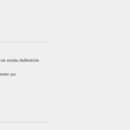
rze woda delikatnie
ymetr po