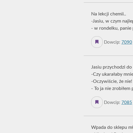
Na lekcji chemii..
-Jasiu, w czym najle
- w rondelku, panie 
Dowcip:
7090
Jasiu przychodzi do 
-Czy ukarałaby mnie
-Oczywiście, że nie!
- To ja nie zrobiłe
Dowcip:
7085
Wpada do sklepu mł