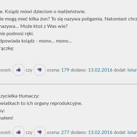
ole. Ksiądz mówi dzieciom o małżeństwie.
ie mogą mieć kilka żon? To się nazywa poligamia. Natomiast chrz
ę nazywa... Może ktoś z Was wie?
nie podnosi ręki.
odpowiada ksiądz - mono... mono...
rączkę:
oceń:
czy
ocena:
179
dodano:
13.02.2016
dodał:
lolun
czycielka tłumaczy:
 kwiatkach to ich organy reprodukcyjne.
sy:
chałem!
oceń:
czy
ocena:
277
dodano:
13.02.2016
dodał:
lolun