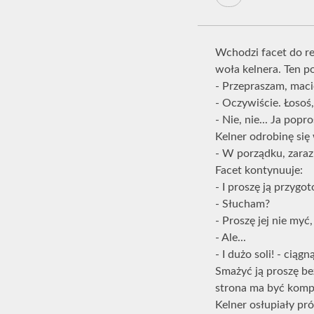
Wchodzi facet do res
woła kelnera. Ten po
- Przepraszam, maci
- Oczywiście. Łosoś,
- Nie, nie... Ja popr
Kelner odrobinę się
- W porządku, zaraz
Facet kontynuuje:
- I proszę ją przyg
- Słucham?
- Proszę jej nie myć,
- Ale...
- I dużo soli! - ciąg
Smażyć ją proszę bez
strona ma być kompl
Kelner osłupiały pró