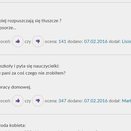
piej rozpuszczają się tłuszcze ?
psorze...
oceń:
czy
ocena:
141
dodano:
07.02.2016
dodał:
Lisio
szkoły i pyta się nauczycielki:
 pani za coś czego nie zrobiłem?
m pracy domowej.
oceń:
czy
ocena:
347
dodano:
07.02.2016
dodał:
Marti
oda kobieta: