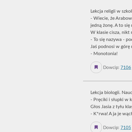
Lekcja religii w szk
- Wiecie, że Arabow
jedną żonę. A to si
W klasie cisza, nikt 
- To się nazywa - p
Jaś podnosi w górę 
- Monotonia!
Dowcip:
7106
Lekcja biologii. Nau
- Pręciki i słupki w
Głos Jasia z tyłu kla
- K*rwa! A ja je wą
Dowcip:
7105