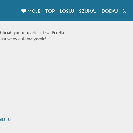
MOJE
TOP
LOSUJ
SZUKAJ
DODAJ
 Chciałbym tutaj zebrać tzw. Perełki:
ie usuwany automatycznie!
ella10