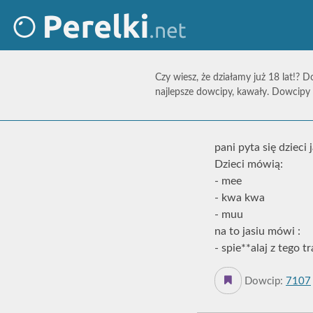
Czy wiesz, że działamy już 18 lat!? D
najlepsze dowcipy, kawały. Dowcipy 
pani pyta się dzieci
Dzieci mówią:
- mee
- kwa kwa
- muu
na to jasiu mówi :
- spie**alaj z tego t
Dowcip:
7107