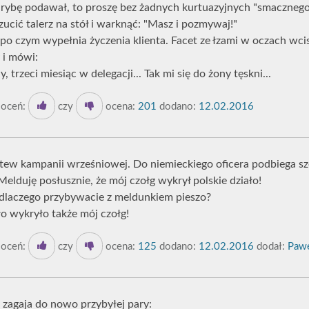
an rybę podawał, to proszę bez żadnych kurtuazyjnych "smacznego
zucić talerz na stół i warknąć: "Masz i pozmywaj!"
 po czym wypełnia życzenia klienta. Facet ze łzami w oczach wci
 i mówi:
 trzeci miesiąc w delegacji... Tak mi się do żony tęskni...
oceń:
czy
ocena:
201
dodano:
12.02.2016
itew kampanii wrześniowej. Do niemieckiego oficera podbiega s
elduję posłusznie, że mój czołg wykrył polskie działo!
le dlaczego przybywacie z meldunkiem pieszo?
ło wykryło także mój czołg!
oceń:
czy
ocena:
125
dodano:
12.02.2016
dodał:
Paw
a zagaja do nowo przybyłej pary: