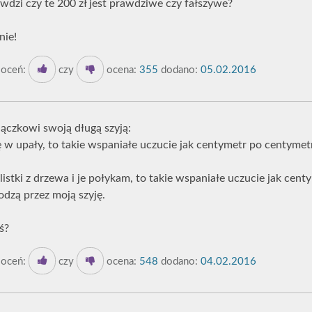
awdzi czy te 200 zł jest prawdziwe czy fałszywe?
nie!
oceń:
czy
ocena:
355
dodano:
05.02.2016
jączkowi swoją długą szyją:
ę w upały, to takie wspaniałe uczucie jak centymetr po centymet
istki z drzewa i je połykam, to takie wspaniałe uczucie jak cent
dzą przez moją szyję.
ś?
oceń:
czy
ocena:
548
dodano:
04.02.2016