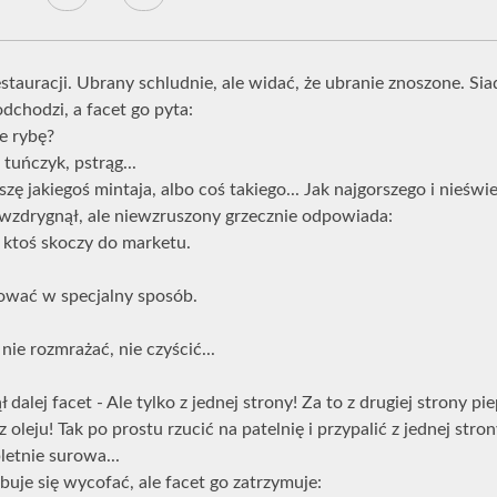
tauracji. Ubrany schludnie, ale widać, że ubranie znoszone. Siad
dchodzi, a facet go pyta:
e rybę?
 tuńczyk, pstrąg...
oszę jakiegoś mintaja, albo coś takiego... Jak najgorszego i nieświe
 wzdrygnął, ale niewzruszony grzecznie odpowiada:
 ktoś skoczy do marketu.
otować w specjalny sposób.
 nie rozmrażać, nie czyścić...
nął dalej facet - Ale tylko z jednej strony! Za to z drugiej strony pi
 oleju! Tak po prostu rzucić na patelnię i przypalić z jednej stro
etnie surowa...
buje się wycofać, ale facet go zatrzymuje: