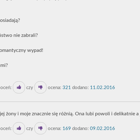
posiadają?
ństwo nie zabrali?
Romantyczny wypad!
ćmi?
oceń:
czy
ocena:
321
dodano:
11.02.2016
j żony i moje znacznie się różnią. Ona lubi powoli i delikatnie a j
oceń:
czy
ocena:
169
dodano:
09.02.2016