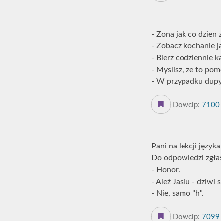
- Zona jak co dzien
- Zobacz kochanie ja
- Bierz codziennie k
- Myslisz, ze to pom
- W przypadku dupy
Dowcip:
7100
Pani na lekcji języ
Do odpowiedzi zgłas
- Honor.
- Ależ Jasiu - dziwi 
- Nie, samo "h".
Dowcip:
7099