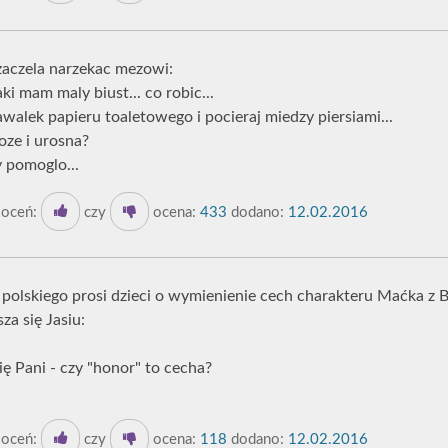
 zaczela narzekac mezowi:
ki mam maly biust... co robic...
awalek papieru toaletowego i pocieraj miedzy piersiami...
oze i urosna?
 pomoglo...
oceń:
czy
ocena:
433
dodano:
12.02.2016
ka polskiego prosi dzieci o wymienienie cech charakteru Maćka z
za się Jasiu:
się Pani - czy "honor" to cecha?
oceń:
czy
ocena:
118
dodano:
12.02.2016