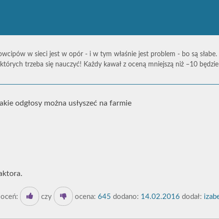
owcipów w sieci jest w opór - i w tym właśnie jest problem - bo są słabe.
których trzeba się nauczyć! Każdy kawał z oceną mniejszą niż –10 będz
 jakie odgłosy można usłyszeć na farmie
raktora.
oceń:
czy
ocena:
645
dodano:
14.02.2016
dodał:
izab