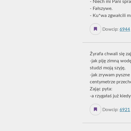
- Niech mi Pani spr
- Fałszywe.
- Ku*wa zgwałcili m
Dowcip:
6944
Żyrafa chwali się za
-jak piję zimną wod
studzi moją szyję,
-jak zrywam pyszne l
centymetrze przecho
Zając pyta:
-a rzygałaś już kiedy
Dowcip:
6921