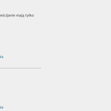
eścijanie mają tylko
ia
ia