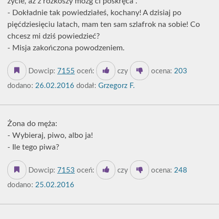
życie, aż z rozkoszy mózg ci poskręca".
- Dokładnie tak powiedziałeś, kochany! A dzisiaj po
pięćdziesięciu latach, mam ten sam szlafrok na sobie! Co
chcesz mi dziś powiedzieć?
- Misja zakończona powodzeniem.
Dowcip:
7155
oceń:
czy
ocena:
203
dodano:
26.02.2016
dodał:
Grzegorz F.
Żona do męża:
- Wybieraj, piwo, albo ja!
- Ile tego piwa?
Dowcip:
7153
oceń:
czy
ocena:
248
dodano:
25.02.2016