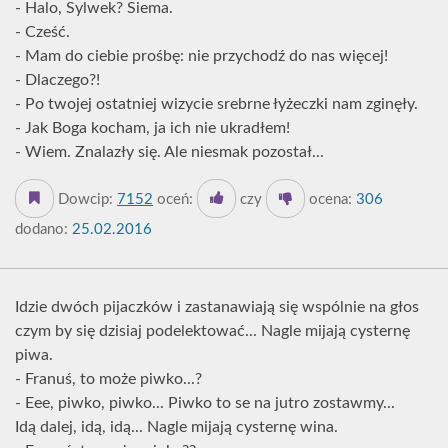
- Halo, Sylwek? Siema.
- Cześć.
- Mam do ciebie prośbę: nie przychodź do nas więcej!
- Dlaczego?!
- Po twojej ostatniej wizycie srebrne łyżeczki nam zginęły.
- Jak Boga kocham, ja ich nie ukradłem!
- Wiem. Znalazły się. Ale niesmak pozostał...
Dowcip:
7152
oceń:
czy
ocena:
306
dodano:
25.02.2016
Idzie dwóch pijaczków i zastanawiają się wspólnie na głos
czym by się dzisiaj podelektować... Nagle mijają cysternę
piwa.
- Franuś, to może piwko...?
- Eee, piwko, piwko... Piwko to se na jutro zostawmy...
Idą dalej, idą, idą... Nagle mijają cysternę wina.