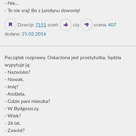
- Nie...
- To nie sraj! Bo z Londynu dzwonię!
Dowcip:
7151
oceń:
czy
ocena:
407
dodano:
25.02.2016
Początek rozprawy. Oskarżona jest prostytutka. Sędzia
wypytuje ją:
- Nazwisko?
- Nowak.
- Imię?
- Andżela.
- Gdzie pani mieszka?
- W Bydgoszczy.
- Wiek?
- 26 lat.
- Zawód?