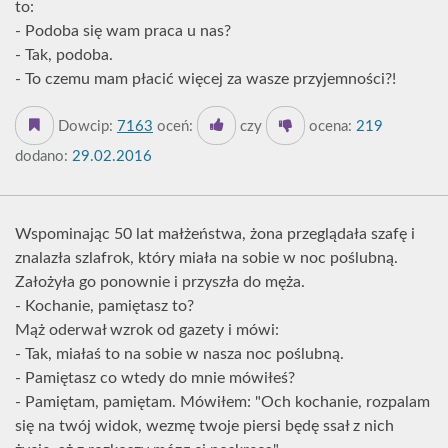
to:
- Podoba się wam praca u nas?
- Tak, podoba.
- To czemu mam płacić więcej za wasze przyjemności?!
Dowcip:
7163
oceń:
czy
ocena:
219
dodano:
29.02.2016
Wspominając 50 lat małżeństwa, żona przeglądała szafę i
znalazła szlafrok, który miała na sobie w noc poślubną.
Założyła go ponownie i przyszła do męża.
- Kochanie, pamiętasz to?
Mąż oderwał wzrok od gazety i mówi:
- Tak, miałaś to na sobie w nasza noc poślubną.
- Pamiętasz co wtedy do mnie mówiłeś?
- Pamiętam, pamiętam. Mówiłem: "Och kochanie, rozpalam
się na twój widok, wezmę twoje piersi będę ssał z nich