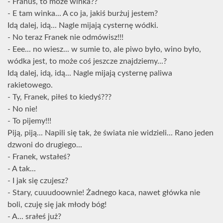
- Franuś, to może winka??
- E tam winka... A co ja, jakiś burżuj jestem?
Idą dalej, idą... Nagle mijają cysternę wódki.
- No teraz Franek nie odmówisz!!!
- Eee... no wiesz... w sumie to, ale piwo było, wino było,
wódka jest, to może coś jeszcze znajdziemy...?
Idą dalej, idą, idą... Nagle mijają cysternę paliwa
rakietowego.
- Ty, Franek, piłeś to kiedyś???
- No nie!
- To pijemy!!!
Piją, piją... Napili się tak, że świata nie widzieli... Rano jeden
dzwoni do drugiego...
- Franek, wstałeś?
- A tak...
- I jak się czujesz?
- Stary, cuuudoownie! Żadnego kaca, nawet główka nie
boli, czuję się jak młody bóg!
- A... srałeś już?