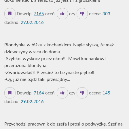
dokumentach: a teraz to już jest tir z groszkiem!
Dowcip:
7165
oceń:
czy
ocena:
303
dodano:
29.02.2016
Blondynka w łóżku z kochankiem. Nagle słyszą, że mąż
dziewczyny wraca do domu.
-Szybko, wyskocz przez okno!!- Mówi kochankowi
przerażona blondyna.
-Zwariowałaś?! Przecież to trzynaste piętro!!
-Oj, już nie bądź taki przesądny...
Dowcip:
7164
oceń:
czy
ocena:
145
dodano:
29.02.2016
Przychodzi pracownik do szefa i prosi o podwyżkę. Szef na