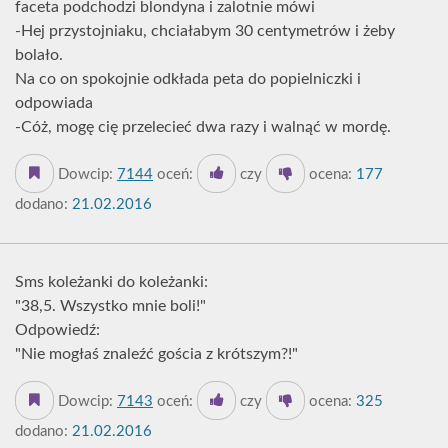
faceta podchodzi blondyna i zalotnie mówi
-Hej przystojniaku, chciałabym 30 centymetrów i żeby
bolało.
Na co on spokojnie odkłada peta do popielniczki i
odpowiada
-Cóż, mogę cię przelecieć dwa razy i walnąć w mordę.
Dowcip:
7144
oceń:
czy
ocena:
177
dodano:
21.02.2016
Sms koleżanki do koleżanki:
"38,5. Wszystko mnie boli!"
Odpowiedź:
"Nie mogłaś znaleźć gościa z krótszym?!"
Dowcip:
7143
oceń:
czy
ocena:
325
dodano:
21.02.2016