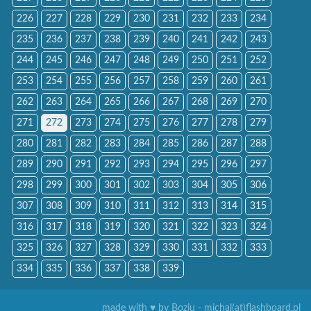
226
227
228
229
230
231
232
233
234
235
236
237
238
239
240
241
242
243
244
245
246
247
248
249
250
251
252
253
254
255
256
257
258
259
260
261
262
263
264
265
266
267
268
269
270
271
272
273
274
275
276
277
278
279
280
281
282
283
284
285
286
287
288
289
290
291
292
293
294
295
296
297
298
299
300
301
302
303
304
305
306
307
308
309
310
311
312
313
314
315
316
317
318
319
320
321
322
323
324
325
326
327
328
329
330
331
332
333
334
335
336
337
338
339
made with ♥ by Boziu - michal(at)flashboard.pl