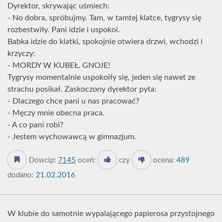
Dyrektor, skrywając uśmiech:
- No dobra, spróbujmy. Tam, w tamtej klatce, tygrysy się
rozbestwiły. Pani idzie i uspokoi.
Babka idzie do klatki, spokojnie otwiera drzwi, wchodzi i
krzyczy:
- MORDY W KUBEŁ, GNOJE!
Tygrysy momentalnie uspokoiły się, jeden się nawet ze
strachu posikał. Zaskoczony dyrektor pyta:
- Dlaczego chce pani u nas pracować?
- Męczy mnie obecna praca.
- A co pani robi?
- Jestem wychowawcą w gimnazjum.
Dowcip:
7145
oceń:
czy
ocena:
489
dodano:
21.02.2016
W klubie do samotnie wypalającego papierosa przystojnego