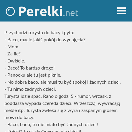
Przychodzi turysta do bacy i pyta:
- Baco, macie jakiś pokój do wynajęcia?
- Mom.
- Za ile?
- Dwiście.
- Baco! To bardzo drogo!
- Panocku ale tu jest piknie.
- No dobra baco, ale musi tu być spokój i żadnych dzieci.
- Tu nimo żadnych dzieci.
Turysta idzie spać. Rano o godz. 5 - rumor, wrzask, z
poddasza wypada czereda dzieci. Wrzeszczą, wywracają
meble itp. Turysta zwleka się z wyra i zaspanym głosem
mówi do bacy:
- Baco, baco, tu nie miało być żadnych dzieci!
- Dzieci? To są sku*wysyny nie dzieci!