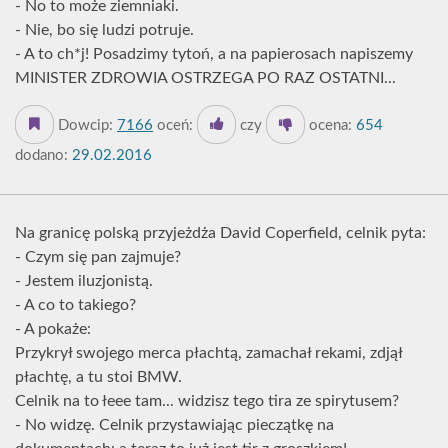
- No to może ziemniaki.
- Nie, bo się ludzi potruje.
- A to ch*j! Posadzimy tytoń, a na papierosach napiszemy
MINISTER ZDROWIA OSTRZEGA PO RAZ OSTATNI...
Dowcip:
7166
oceń:
czy
ocena:
654
dodano:
29.02.2016
Na granicę polską przyjeżdża David Coperfield, celnik pyta:
- Czym się pan zajmuje?
- Jestem iluzjonistą.
- A co to takiego?
- A pokaże:
Przykrył swojego merca płachtą, zamachał rekami, zdjął
płachtę, a tu stoi BMW.
Celnik na to łeee tam... widzisz tego tira ze spirytusem?
- No widzę. Celnik przystawiając pieczątkę na