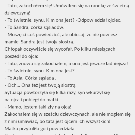
- Tato, zakochałem się! Umówiłem się na randkę ze świetną
dziewczyną!
- To świetnie, synu. Kim ona jest? -Odpowiedział ojciec.
- To Sandra, córka sąsiadów.
- Muszę ci coś powiedzieć, ale obiecaj, że nie powiesz
mamie! Sandra jest twoją siostrą.
Chłopak oczywiście się wycofał. Po kilku miesiącach
poszedł do ojca:
- Tato, znowu się zakochałem, a ona jest jeszcze ładniejsza!
- To świetnie, synu. Kim ona jest?
- To Asia. Córka sąsiada .
- Och... Ona też jest twoją siostrą.
Sytuacja powtórzyła się kilka razy, syn wkurzył się
na ojca i pobiegł do matki.
- Mamo, jestem taki zły na ojca!
Zakochałem się w sześciu dziewczynach, ale nie mogłem się
z nimi umawiać, bo tata jest ojcem ich wszystkich!
Matka przytuliła go i powiedziała: