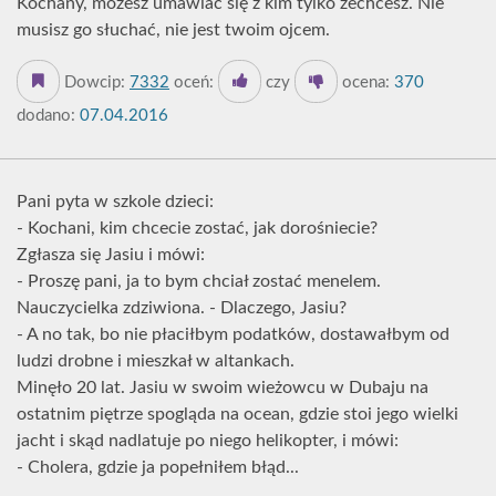
Kochany, możesz umawiać się z kim tylko zechcesz. Nie
musisz go słuchać, nie jest twoim ojcem.
Dowcip:
7332
oceń:
czy
ocena:
370
dodano:
07.04.2016
Pani pyta w szkole dzieci:
- Kochani, kim chcecie zostać, jak dorośniecie?
Zgłasza się Jasiu i mówi:
- Proszę pani, ja to bym chciał zostać menelem.
Nauczycielka zdziwiona. - Dlaczego, Jasiu?
- A no tak, bo nie płaciłbym podatków, dostawałbym od
ludzi drobne i mieszkał w altankach.
Minęło 20 lat. Jasiu w swoim wieżowcu w Dubaju na
ostatnim piętrze spogląda na ocean, gdzie stoi jego wielki
jacht i skąd nadlatuje po niego helikopter, i mówi:
- Cholera, gdzie ja popełniłem błąd...