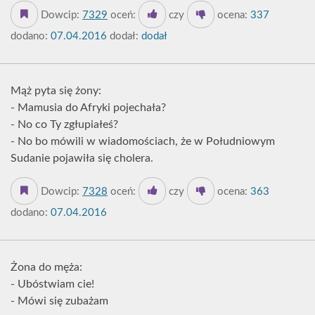
Dowcip:
7329
oceń:
czy
ocena:
337
dodano:
07.04.2016
dodał:
dodał
Mąż pyta się żony:
- Mamusia do Afryki pojechała?
- No co Ty zgłupiałeś?
- No bo mówili w wiadomościach, że w Południowym
Sudanie pojawiła się cholera.
Dowcip:
7328
oceń:
czy
ocena:
363
dodano:
07.04.2016
Żona do męża:
- Ubóstwiam cie!
- Mówi się zubażam