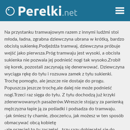
Na przystanku tramwajowym razem z innymi ludźmi stoi
młoda, ładna, zgrabna dziewczyna ubrana w krótką, bardzo
obcisłą sukienkę.Podjeżdża tramwaj, dziewczyna próbuje
wejść jako pierwsza.Próg tramwaju jest wysoki, a obcisła
sukienka nie pozwala jej podnieść nogi tak wysoko.Zrobił
się korek, pozostali zaczynają się denerwować. Dziewczyna
wyciąga rękę do tyłu i rozsuwa zamek z tyłu sukienki.
Trochę pomogło, ale jeszcze nie dostaje do progu.
Popuszcza jeszcze trochę,ale dalej nie może podnieść
nogi.Trzeci raz sięga do tyłu. Z tyłu dochodzą już krzyki
zdenerwowanych pasażerów.Wreszcie stojący za panienką
mężczyzna łapie ją za pośladki i podsadza do tramwaju.
-jak śmiesz ty chamie, zboczeńcu, jak możesz w ten sposób
obmacywać obcą kobietę
-ale przecież to ty zaczęłaś , trzy razy dobierałaś się do