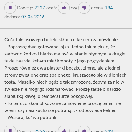
Dowcip:
7327
oceń:
czy
ocena:
184
dodano:
07.04.2016
Gość luksusowego hotelu składa u kelnera zamówienie:
- Poproszę dwa gotowane jajka. Jedno tak miękkie, że
zarówno żółtko i białko ma być w stanie płynnym, a drugie
takie twarde, żebym miał kłopoty z jego pogryzieniem.
Proszę również dwa plasterki boczku, zimne, ale z jednej
strony zwęglone oraz spalonego, kruszącego się w dłoniach
tosta. Masełko niech będzie tak zmrożone, żebym za nic w
świecie nie mógł go rozsmarować. Proszę także o bardzo
słabiutką kawę, o temperaturze pokojowej.
- To bardzo skomplikowane zamówienie proszę pana, nie
wiem, czy nasi kucharze potrafią... - odpowiada kelner.
- Wczoraj ku*wa potrafili!
Dowcip:
7326
oceń:
czy
ocena:
343