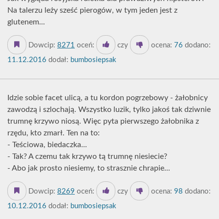
Na talerzu leży sześć pierogów, w tym jeden jest z
glutenem...
Dowcip:
8271
oceń:
czy
ocena:
76
dodano:
11.12.2016
dodał:
bumbosiepsak
Idzie sobie facet ulicą, a tu kordon pogrzebowy - żałobnicy
zawodzą i szlochają. Wszystko luzik, tylko jakoś tak dziwnie
trumnę krzywo niosą. Więc pyta pierwszego żałobnika z
rzędu, kto zmarł. Ten na to:
- Teściowa, biedaczka...
- Tak? A czemu tak krzywo tą trumnę niesiecie?
- Abo jak prosto niesiemy, to strasznie chrapie...
Dowcip:
8269
oceń:
czy
ocena:
98
dodano:
10.12.2016
dodał:
bumbosiepsak