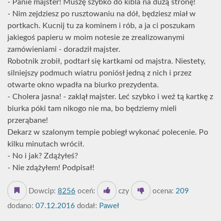
- Panie majster! Muszę szybko do kibla na dużą stronę!
- Nim zejdziesz po rusztowaniu na dół, będziesz miał w
portkach. Kucnij tu za kominem i rób, a ja ci poszukam
jakiegoś papieru w moim notesie ze zrealizowanymi
zamówieniami - doradził majster.
Robotnik zrobił, podtarł się kartkami od majstra. Niestety,
silniejszy podmuch wiatru poniósł jedną z nich i przez
otwarte okno wpadła na biurko prezydenta.
- Cholera jasna! - zaklął majster. Leć szybko i weź tą kartkę z
biurka póki tam nikogo nie ma, bo będziemy mieli
przerąbane!
Dekarz w szalonym tempie pobiegł wykonać polecenie. Po
kilku minutach wrócił.
- No i jak? Zdążyłeś?
- Nie zdążyłem! Podpisał!
Dowcip:
8256
oceń:
czy
ocena:
209
dodano:
07.12.2016
dodał:
Paweł