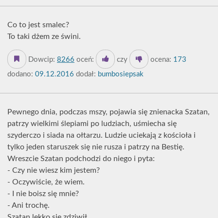
Co to jest smalec?
To taki dżem ze świni.
Dowcip:
8266
oceń:
czy
ocena:
173
dodano:
09.12.2016
dodał:
bumbosiepsak
Pewnego dnia, podczas mszy, pojawia się znienacka Szatan,
patrzy wielkimi ślepiami po ludziach, uśmiecha się
szyderczo i siada na ołtarzu. Ludzie uciekają z kościoła i
tylko jeden staruszek się nie rusza i patrzy na Bestię.
Wreszcie Szatan podchodzi do niego i pyta:
- Czy nie wiesz kim jestem?
- Oczywiście, że wiem.
- I nie boisz się mnie?
- Ani trochę.
Szatan lekko się zdziwił.