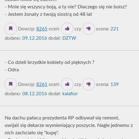
- Mnie się wszyscy boją, a ty nie? Dlaczego się nie boisz?
- Jestem żonaty z twoją siostrą od 48 lat
Dowcip:
8265
oceń:
czy
ocena:
221
dodano:
09.12.2016
dodał:
DZTW
- Co dzieli brzydkie kobiety od pięknych ?
- Odra
Dowcip:
8261
oceń:
czy
ocena:
139
dodano:
08.12.2016
dodał:
kalafior
Na dachu pałacu prezydenta RP odbywał się remont,
uwijali się dekarze wymieniający poszycie. Nagle jednemu z
nich zachciało się "kupę".