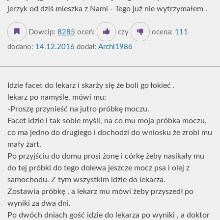
jerzyk od dziś mieszka z Nami - Tego już nie wytrzymałem .
Dowcip:
8285
oceń:
czy
ocena:
111
dodano:
14.12.2016
dodał:
Archi1986
Idzie facet do lekarz i skarży się że boli go łokieć .
lekarz po namyśle, mówi mu:
-Proszę przynieść na jutro próbkę moczu.
Facet idzie i tak sobie myśli, na co mu moja próbka moczu,
co ma jedno do drugiego i dochodzi do wniosku że zrobi mu
mały żart.
Po przyjściu do domu prosi żonę i córkę żeby nasikały mu
do tej próbki do tego dolewa jeszcze mocz psa i olej z
samochodu. Z tym wszystkim idzie do lekarza.
Zostawia próbkę , a lekarz mu mówi żeby przyszedł po
wyniki za dwa dni.
Po dwóch dniach gość idzie do lekarza po wyniki , a doktor