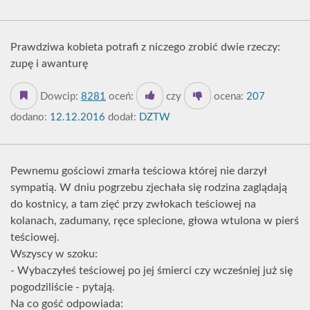
Prawdziwa kobieta potrafi z niczego zrobić dwie rzeczy:
zupę i awanturę
Dowcip:
8281
oceń:
czy
ocena:
207
dodano:
12.12.2016
dodał:
DZTW
Pewnemu gościowi zmarła teściowa której nie darzył
sympatią. W dniu pogrzebu zjechała się rodzina zaglądają
do kostnicy, a tam zięć przy zwłokach teściowej na
kolanach, zadumany, ręce splecione, głowa wtulona w pierś
teściowej.
Wszyscy w szoku:
- Wybaczyłeś teściowej po jej śmierci czy wcześniej już się
pogodziliście - pytają.
Na co gość odpowiada: