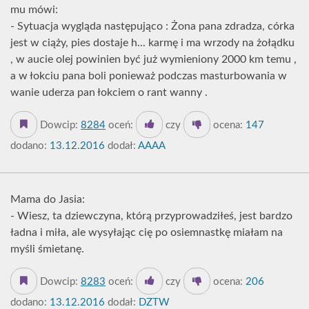
mu mówi:
- Sytuacja wygląda następująco : Żona pana zdradza, córka
jest w ciąży, pies dostaje h... karmę i ma wrzody na żołądku
, w aucie olej powinien być już wymieniony 2000 km temu ,
a w łokciu pana boli ponieważ podczas masturbowania w
wanie uderza pan łokciem o rant wanny .
Dowcip:
8284
oceń:
czy
ocena:
147
dodano:
13.12.2016
dodał:
AAAA
Mama do Jasia:
- Wiesz, ta dziewczyna, którą przyprowadziłeś, jest bardzo
ładna i miła, ale wysyłając cię po osiemnastkę miałam na
myśli śmietanę.
Dowcip:
8283
oceń:
czy
ocena:
206
dodano:
13.12.2016
dodał:
DZTW