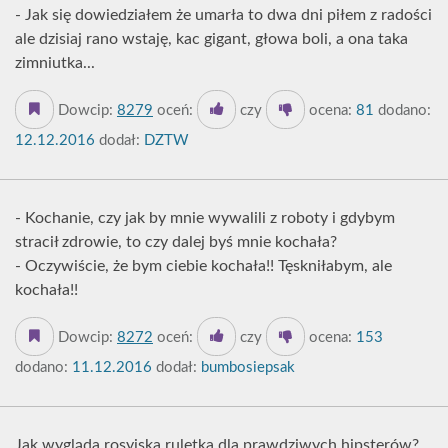
- Jak się dowiedziałem że umarła to dwa dni piłem z radości
ale dzisiaj rano wstaję, kac gigant, głowa boli, a ona taka
zimniutka...
Dowcip:
8279
oceń:
czy
ocena:
81
dodano:
12.12.2016
dodał:
DZTW
- Kochanie, czy jak by mnie wywalili z roboty i gdybym
stracił zdrowie, to czy dalej byś mnie kochała?
- Oczywiście, że bym ciebie kochała!! Tęskniłabym, ale
kochała!!
Dowcip:
8272
oceń:
czy
ocena:
153
dodano:
11.12.2016
dodał:
bumbosiepsak
Jak wygląda rosyjska ruletka dla prawdziwych hipsterów?