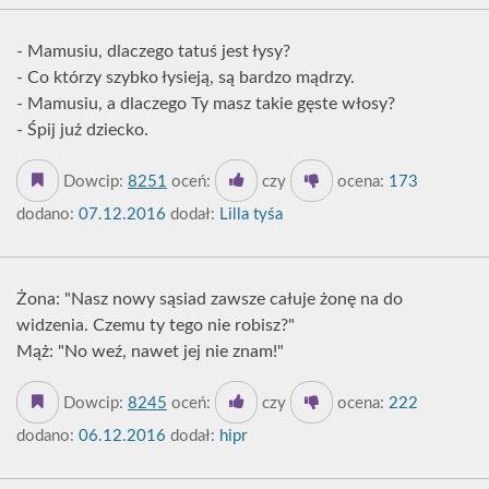
- Mamusiu, dlaczego tatuś jest łysy?
- Co którzy szybko łysieją, są bardzo mądrzy.
- Mamusiu, a dlaczego Ty masz takie gęste włosy?
- Śpij już dziecko.
Dowcip:
8251
oceń:
czy
ocena:
173
dodano:
07.12.2016
dodał:
Lilla tyśa
Żona: "Nasz nowy sąsiad zawsze całuje żonę na do
widzenia. Czemu ty tego nie robisz?"
Mąż: "No weź, nawet jej nie znam!"
Dowcip:
8245
oceń:
czy
ocena:
222
dodano:
06.12.2016
dodał:
hipr