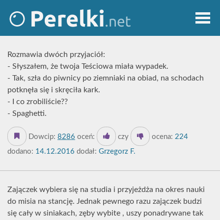
Rozmawia dwóch przyjaciół:
- Słyszałem, że twoja Teściowa miała wypadek.
- Tak, szła do piwnicy po ziemniaki na obiad, na schodach
potknęła się i skręciła kark.
- I co zrobiliście??
- Spaghetti.
Dowcip:
8286
oceń:
czy
ocena:
224
dodano:
14.12.2016
dodał:
Grzegorz F.
Zajączek wybiera się na studia i przyjeżdża na okres nauki
do misia na stancję. Jednak pewnego razu zajączek budzi
się cały w siniakach, zęby wybite , uszy ponadrywane tak