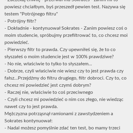
powiesz chciałbym, byś przeszedł pewien test. Nazywa się
testem "Potrójnego filtru"
- Potrójny filtr?
- Dokładnie - kontynuował Sokrates - Zanim powiesz coś o
moim studencie, spróbujmy przefiltrować to, co chcesz moi
powiedzieć.
- Pierwszy filtr to prawda. Czy upewniłeś się, że to co
słyszałeś o moim studencie jest w 100% prawdziwe?
- No nie, właściwie to tylko to słyszałem...
- Dobrze, czyli właściwie nie wiesz czy to jest prawda czy
fałsz...Przejdźmy do filtru drugiego, filtr dobroci. Czy to, co
chcesz mi powiedzieć jest czymś dobrym?
- Raczej nie, właściwie to coś przeciwnego
- Czyli chcesz mi powiedzieć o nim cos złego, nie wiedząc
nawet czy to jest prawda.
Mężczyzna potrząsnął ramionami z zawstydzeniem a
Sokrates kontynuował:
- Nadal możesz pomyślnie zdać ten test, bo mamy trzeci