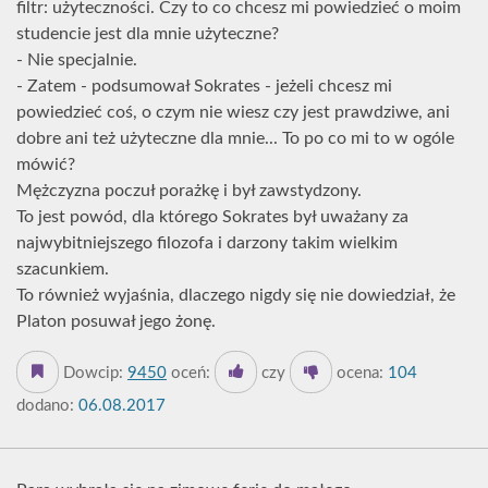
filtr: użyteczności. Czy to co chcesz mi powiedzieć o moim
studencie jest dla mnie użyteczne?
- Nie specjalnie.
- Zatem - podsumował Sokrates - jeżeli chcesz mi
powiedzieć coś, o czym nie wiesz czy jest prawdziwe, ani
dobre ani też użyteczne dla mnie... To po co mi to w ogóle
mówić?
Mężczyzna poczuł porażkę i był zawstydzony.
To jest powód, dla którego Sokrates był uważany za
najwybitniejszego filozofa i darzony takim wielkim
szacunkiem.
To również wyjaśnia, dlaczego nigdy się nie dowiedział, że
Platon posuwał jego żonę.
Dowcip:
9450
oceń:
czy
ocena:
104
dodano:
06.08.2017