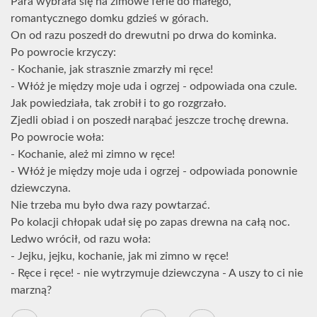
Para wybrała się na zimowe ferie do małego,
romantycznego domku gdzieś w górach.
On od razu poszedł do drewutni po drwa do kominka.
Po powrocie krzyczy:
- Kochanie, jak strasznie zmarzły mi ręce!
- Włóż je między moje uda i ogrzej - odpowiada ona czule.
Jak powiedziała, tak zrobił i to go rozgrzało.
Zjedli obiad i on poszedł narąbać jeszcze trochę drewna.
Po powrocie woła:
- Kochanie, ależ mi zimno w ręce!
- Włóż je między moje uda i ogrzej - odpowiada ponownie
dziewczyna.
Nie trzeba mu było dwa razy powtarzać.
Po kolacji chłopak udał się po zapas drewna na całą noc.
Ledwo wrócił, od razu woła:
- Jejku, jejku, kochanie, jak mi zimno w ręce!
- Ręce i ręce! - nie wytrzymuje dziewczyna - A uszy to ci nie
marzną?