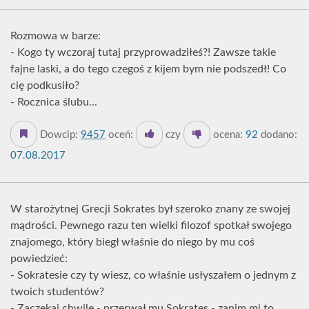
Rozmowa w barze:
- Kogo ty wczoraj tutaj przyprowadziłeś?! Zawsze takie
fajne laski, a do tego czegoś z kijem bym nie podszedł! Co
cię podkusiło?
- Rocznica ślubu...
Dowcip:
9457
oceń:
czy
ocena:
92
dodano:
07.08.2017
W starożytnej Grecji Sokrates był szeroko znany ze swojej
mądrości. Pewnego razu ten wielki filozof spotkał swojego
znajomego, który biegł właśnie do niego by mu coś
powiedzieć:
- Sokratesie czy ty wiesz, co właśnie usłyszałem o jednym z
twoich studentów?
- Zaczekaj chwilę - przerwał mu Sokrates - zanim mi to