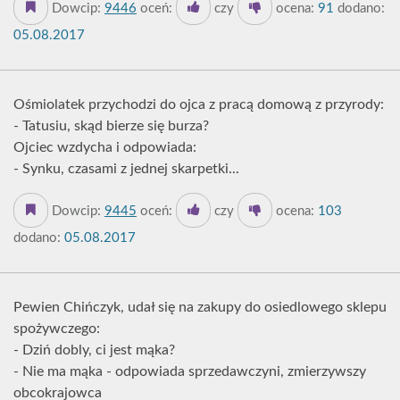
Dowcip:
9446
oceń:
czy
ocena:
91
dodano:
05.08.2017
Ośmiolatek przychodzi do ojca z pracą domową z przyrody:
- Tatusiu, skąd bierze się burza?
Ojciec wzdycha i odpowiada:
- Synku, czasami z jednej skarpetki...
Dowcip:
9445
oceń:
czy
ocena:
103
dodano:
05.08.2017
Pewien Chińczyk, udał się na zakupy do osiedlowego sklepu
spożywczego:
- Dziń dobly, ci jest mąka?
- Nie ma mąka - odpowiada sprzedawczyni, zmierzywszy
obcokrajowca