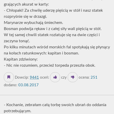
grających akurat w karty:
- Chłopaki! Za chwilę uderzę pięścią w stół i nasz statek
rozpryśnie się w drzazgi.
Marynarze wybuchają śmiechem.
Bosman podwija rękaw i z całej siły wali pięścią w stół.
W tej samej chwili statek rozlatuje się na dwie części i
zaczyna tonąć.
Po kilku minutach wśród morskich fal spotykają się płynący
na kołach ratunkowych: kapitan i bosman.
Kapitan zdziwiony:
- Nic nie rozumiem, przecież torpeda przeszła obok.
Dowcip:
9441
oceń:
czy
ocena:
251
dodano:
03.08.2017
- Kochanie, zebrałam całą torbę swoich ubrań do oddania
potrzebującym.