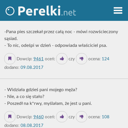
-Pana pies szczekał przez całą noc - mówi rozwścieczony
sąsiad.
- To nic, odeśpi w dzień - odpowiada właściciel psa.
Dowcip:
9461
oceń:
czy
ocena:
124
dodano:
09.08.2017
- Widziała gdzieś pani mojego męża?
- Nie, a co się stało?
- Poszedł na k*rwy, myślałam, że jest u pani.
Dowcip:
9460
oceń:
czy
ocena:
108
dodano:
08.08.2017