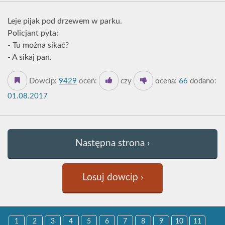
Leje pijak pod drzewem w parku.
Policjant pyta:
- Tu można sikać?
- A sikaj pan.
Dowcip:
9429
oceń:
czy
ocena:
66
dodano:
01.08.2017
Następna strona ›
Losuj dowcip ›
1
2
3
4
5
6
7
8
9
10
11