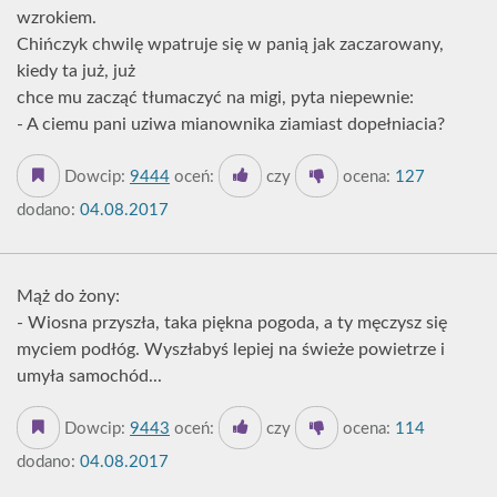
wzrokiem.
Chińczyk chwilę wpatruje się w panią jak zaczarowany,
kiedy ta już, już
chce mu zacząć tłumaczyć na migi, pyta niepewnie:
- A ciemu pani uziwa mianownika ziamiast dopełniacia?
Dowcip:
9444
oceń:
czy
ocena:
127
dodano:
04.08.2017
Mąż do żony:
- Wiosna przyszła, taka piękna pogoda, a ty męczysz się
myciem podłóg. Wyszłabyś lepiej na świeże powietrze i
umyła samochód...
Dowcip:
9443
oceń:
czy
ocena:
114
dodano:
04.08.2017