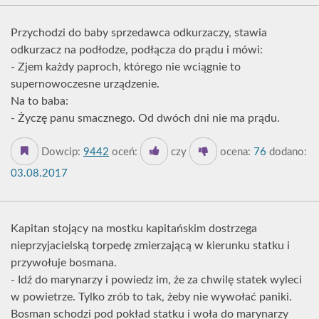
Przychodzi do baby sprzedawca odkurzaczy, stawia
odkurzacz na podłodze, podłącza do prądu i mówi:
- Zjem każdy paproch, którego nie wciągnie to
supernowoczesne urządzenie.
Na to baba:
- Życzę panu smacznego. Od dwóch dni nie ma prądu.
Dowcip:
9442
oceń:
czy
ocena:
76
dodano:
03.08.2017
Kapitan stojący na mostku kapitańskim dostrzega
nieprzyjacielską torpedę zmierzającą w kierunku statku i
przywołuje bosmana.
- Idź do marynarzy i powiedz im, że za chwilę statek wyleci
w powietrze. Tylko zrób to tak, żeby nie wywołać paniki.
Bosman schodzi pod pokład statku i woła do marynarzy