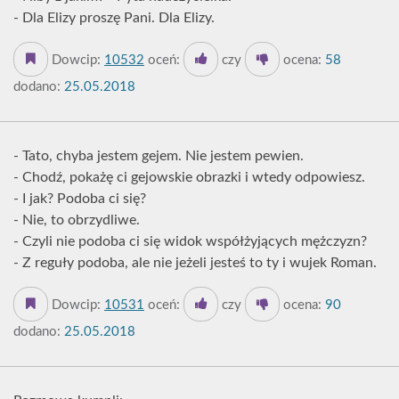
- Dla Elizy proszę Pani. Dla Elizy.
Dowcip:
10532
oceń:
czy
ocena:
58
dodano:
25.05.2018
- Tato, chyba jestem gejem. Nie jestem pewien.
- Chodź, pokażę ci gejowskie obrazki i wtedy odpowiesz.
- I jak? Podoba ci się?
- Nie, to obrzydliwe.
- Czyli nie podoba ci się widok współżyjących mężczyzn?
- Z reguły podoba, ale nie jeżeli jesteś to ty i wujek Roman.
Dowcip:
10531
oceń:
czy
ocena:
90
dodano:
25.05.2018