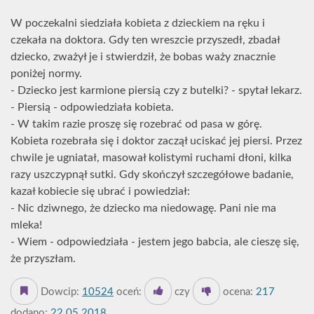
W poczekalni siedziała kobieta z dzieckiem na ręku i
czekała na doktora. Gdy ten wreszcie przyszedł, zbadał
dziecko, zważył je i stwierdził, że bobas waży znacznie
poniżej normy.
- Dziecko jest karmione piersią czy z butelki? - spytał lekarz.
- Piersią - odpowiedziała kobieta.
- W takim razie proszę się rozebrać od pasa w górę.
Kobieta rozebrała się i doktor zaczął uciskać jej piersi. Przez
chwile je ugniatał, masował kolistymi ruchami dłoni, kilka
razy uszczypnął sutki. Gdy skończył szczegółowe badanie,
kazał kobiecie się ubrać i powiedział:
- Nic dziwnego, że dziecko ma niedowagę. Pani nie ma
mleka!
- Wiem - odpowiedziała - jestem jego babcia, ale cieszę się,
że przyszłam.
Dowcip:
10524
oceń:
czy
ocena:
217
dodano:
22.05.2018