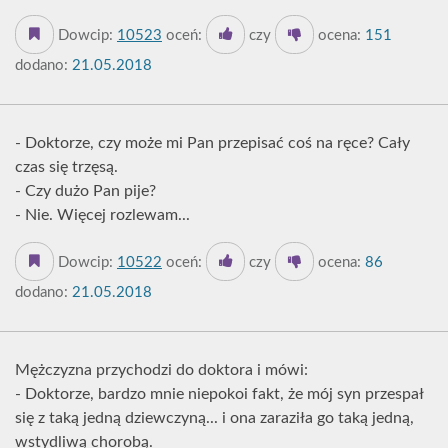
Dowcip:
10523
oceń:
czy
ocena:
151
dodano:
21.05.2018
- Doktorze, czy może mi Pan przepisać coś na ręce? Cały
czas się trzęsą.
- Czy dużo Pan pije?
- Nie. Więcej rozlewam...
Dowcip:
10522
oceń:
czy
ocena:
86
dodano:
21.05.2018
Mężczyzna przychodzi do doktora i mówi:
- Doktorze, bardzo mnie niepokoi fakt, że mój syn przespał
się z taką jedną dziewczyną... i ona zaraziła go taką jedną,
wstydliwą chorobą.