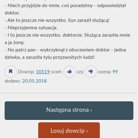
- Niech przyjdzie do mnie, coś poradzimy - odpowiedział
doktor.
- Ale to jeszcze nie wszystko. Syn zaraził służącą!
- Nieprzyjemna sytuacja.
- I to jeszcze nie wszystko, doktorze. Służąca zaraziła mnie
a ja żonę.
- No patrz pan - wykrzyknął z oburzeniem doktor - jedna
dziwka, a zaraziła tylu przyzwoitych ludzi!
Dowcip:
10519
oceń:
czy
ocena:
99
dodano:
20.05.2018
Następna strona ›
Losuj dowcip ›