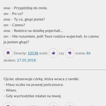
ona: - Przyjeżdżaj do mnie.
on: - Po co?
ona: - Ty co, głupi jesteś?
on: - Czemu?
ona: - Rodzice na działkę pojechali...
on: - Nie rozumiem, jeśli Twoi rodzice wyjechali, to czemu
ja jestem głupi?
Dowcip:
10538
oceń:
czy
ocena:
86
dodano:
27.05.2018
Ojciec obserwuje córkę, która wraca z randki.
- Masz oczko na prawej pończoszce.
- Wiem.
- Gdy wychodziłaś miałaś na lewej.