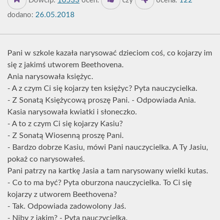
Dowcip:
10533
oceń:
czy
ocena:
122
dodano:
26.05.2018
Pani w szkole kazała narysować dzieciom coś, co kojarzy im
się z jakimś utworem Beethovena.
Ania narysowała księżyc.
- A z czym Ci się kojarzy ten księżyc? Pyta nauczycielka.
- Z Sonatą Księżycową proszę Pani. - Odpowiada Ania.
Kasia narysowała kwiatki i słoneczko.
- A to z czym Ci się kojarzy Kasiu?
- Z Sonatą Wiosenną proszę Pani.
- Bardzo dobrze Kasiu, mówi Pani nauczycielka. A Ty Jasiu,
pokaż co narysowałeś.
Pani patrzy na kartkę Jasia a tam narysowany wielki kutas.
- Co to ma być? Pyta oburzona nauczycielka. To Ci się
kojarzy z utworem Beethovena?
- Tak. Odpowiada zadowolony Jaś.
- Niby z jakim? - Pyta nauczycielka.