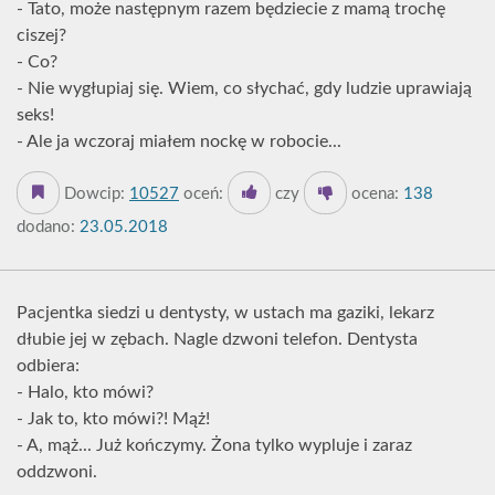
- Tato, może następnym razem będziecie z mamą trochę
ciszej?
- Co?
- Nie wygłupiaj się. Wiem, co słychać, gdy ludzie uprawiają
seks!
- Ale ja wczoraj miałem nockę w robocie...
Dowcip:
10527
oceń:
czy
ocena:
138
dodano:
23.05.2018
Pacjentka siedzi u dentysty, w ustach ma gaziki, lekarz
dłubie jej w zębach. Nagle dzwoni telefon. Dentysta
odbiera:
- Halo, kto mówi?
- Jak to, kto mówi?! Mąż!
- A, mąż... Już kończymy. Żona tylko wypluje i zaraz
oddzwoni.