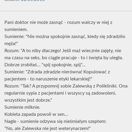
Pani doktor nie może zasnąć - rozum walczy w niej z
sumieniem.
Sumienie: "Nie można spokojnie zasnąć, kiedy się zdradziło
męża!"
Rozum: "A to niby dlaczego! Jeśli maż wiecznie zajęty, nie
ma czasu na seks, bo ciągle pracuje - to i święta by uległa.
Dobrze zrobiłaś... "spij spokojnie, spij"...
Sumienie: "Zdrada zdradzie nierówna! Kopulować z
pacjentem - to naruszenie etyki lekarskiej!"
Rozum: "Tak? A przypomnij sobie Zalewską z Polikliniki. Ona
regularnie sypia z pacjentami i wszyscy są zadowoleni,
wszystkim jest dobrze."
Sumienie milknie.
Kobieta zapada powoli w sen...
Nagle - sumienie odzywa się nieśmiałym szeptem:
"No, ale Zalewska nie jest weterynarzem!"