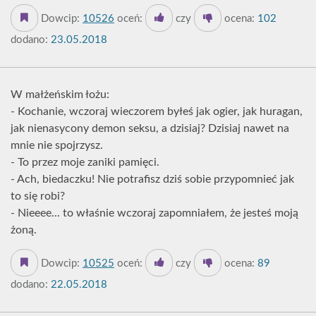
Dowcip:
10526
oceń:
czy
ocena:
102
dodano:
23.05.2018
W małżeńskim łożu:
- Kochanie, wczoraj wieczorem byłeś jak ogier, jak huragan,
jak nienasycony demon seksu, a dzisiaj? Dzisiaj nawet na
mnie nie spojrzysz.
- To przez moje zaniki pamięci.
- Ach, biedaczku! Nie potrafisz dziś sobie przypomnieć jak
to się robi?
- Nieeee... to właśnie wczoraj zapomniałem, że jesteś moją
żoną.
Dowcip:
10525
oceń:
czy
ocena:
89
dodano:
22.05.2018