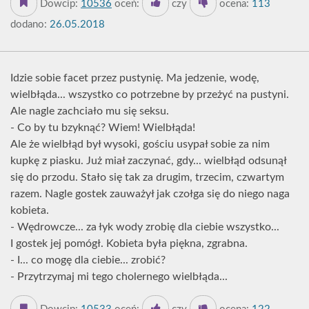
Dowcip:
10536
oceń:
czy
ocena:
113
dodano:
26.05.2018
Idzie sobie facet przez pustynię. Ma jedzenie, wodę,
wielbłąda... wszystko co potrzebne by przeżyć na pustyni.
Ale nagle zachciało mu się seksu.
- Co by tu bzyknąć? Wiem! Wielbłąda!
Ale że wielbłąd był wysoki, gościu usypał sobie za nim
kupkę z piasku. Już miał zaczynać, gdy... wielbłąd odsunął
się do przodu. Stało się tak za drugim, trzecim, czwartym
razem. Nagle gostek zauważył jak czołga się do niego naga
kobieta.
- Wędrowcze... za łyk wody zrobię dla ciebie wszystko...
I gostek jej pomógł. Kobieta była piękna, zgrabna.
- I... co mogę dla ciebie... zrobić?
- Przytrzymaj mi tego cholernego wielbłąda...