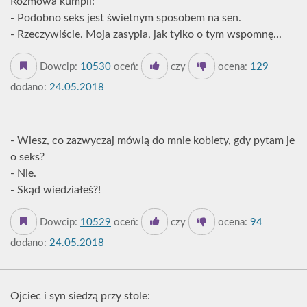
Rozmowa kumpli:
- Podobno seks jest świetnym sposobem na sen.
- Rzeczywiście. Moja zasypia, jak tylko o tym wspomnę...
Dowcip:
10530
oceń:
czy
ocena:
129
dodano:
24.05.2018
- Wiesz, co zazwyczaj mówią do mnie kobiety, gdy pytam je
o seks?
- Nie.
- Skąd wiedziałeś?!
Dowcip:
10529
oceń:
czy
ocena:
94
dodano:
24.05.2018
Ojciec i syn siedzą przy stole: